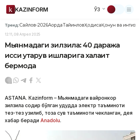
KAZINFORM
ЎЗ
Сайлов-2026
Ақорда
Тайинлов
Ҳодиса
Қонун ва интизо
Тренд:
12:11, 08 Апрел 2025
Мьянмадаги зилзила: 40 даража
иссиқ қутқарув ишларига халақит
бермоқда
ASTANА. Кazinform – Мьянмадаги вайронкор
зилзила содир бўлган ҳудудда электр таъминоти
тез-тез узилиб, тоза сув таъминоти чекланган, дея
хабар беради
Аnadolu
.