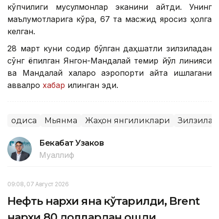
кўпчилиги мусулмонлар эканини айтди. Унинг
маълумотларига кўра, 67 та масжид яроқсиз ҳолга
келган.
28 март куни содир бўлган даҳшатли зилзиладан
сўнг ёпилган Янгон-Мандалай темир йўл линияси
ва Мандалай халқаро аэропорти қайта ишлагани
аввалроқ
хабар
қилинган эди.
Ҳодиса
Мьянма
Жаҳон янгиликлари
Зилзила
Бекабат Узаков
Муаллиф
09:08, 07 Август 2026
Нефть нархи яна кўтарилди, Brent
нархи 80 доллардан ошди