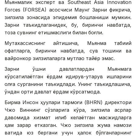
Мьянмалик эксперт ва Southeast Asia Innovation
Forces (FORSEA) асосчиси Маунг Зарни фикрича,
зилзила зонасида эпидемия бошланиши мумкин.
Зарни таъкидлаганидек, бу, биринчи навбатда,
тоза сувнинг етишмаслиги билан боғлиқ.
Мутахассиснинг айтишича, Мьянма табиий
офатларга, биринчи навбатда, сув тошқини ва
вайронкор зилзилаларга мутлақо тайёр эмас.
Зарни қўшни давлатлардан Мьянмага
кўрсатилаётган ёрдам қидирув-қутқарув ишларини
олға сурганини таъкидлади. Унинг таъкидлашича,
ўндан ортиқ давлат ёрдам кўрсатмоқда.
Бирма Инсон ҳуқуқлари тармоғи (BHRN) директори
Чжо Виннинг сўзларига кўра, зилзила асрлар
давомида хизмат қилиб келаётган масжидларга
ҳам зарар етказган. Чжо зилзила жума намози
вақтида юз бергани учун ҳалок бўлганларнинг