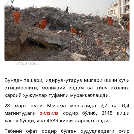
Фото: Аnadolu
Бундан ташқари, қидирув-қутқарув ишлари ишчи кучи
етишмаслиги, молиявий ёрдам ва тинч аҳолига
ҳарбий ҳужумлар туфайли мураккаблашди.
28 март куни Мьянма марказида 7,7 ва 6,4
магнитудали
зилзила
содир бўлиб, 3145 киши
ҳалок бўлди, яна 4589 киши жароҳат олди.
Табиий офат содир бўлган ҳудудлардаги оғир