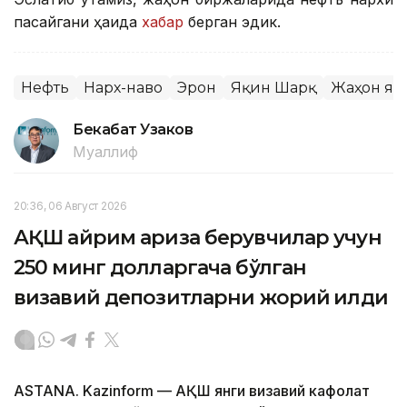
пасайгани ҳақида
хабар
берган эдик.
Нефть
Нарх-наво
Эрон
Яқин Шарқ
Жаҳон ян
Бекабат Узаков
Муаллиф
20:36, 06 Август 2026
АҚШ айрим ариза берувчилар учун
250 минг долларгача бўлган
визавий депозитларни жорий қилди
ASTANA. Kazinform — АҚШ янги визавий кафолат