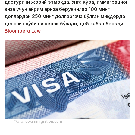
дастурини жорий этмоқда. Унга кўра, иммиграцион
виза учун айрим ариза берувчилар 100 минг
доллардан 250 минг долларгача бўлган миқдорда
депозит қўйиши керак бўлади, деб хабар беради
Bloomberg Law.
Фото: coximmigration.com