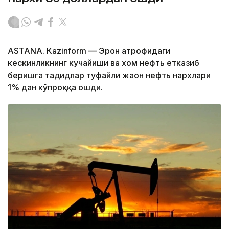
ASTANА. Кazinform — Эрон атрофидаги
кескинликнинг кучайиши ва хом нефть етказиб
беришга таҳдидлар туфайли жаҳон нефть нархлари
1% дан кўпроққа ошди.