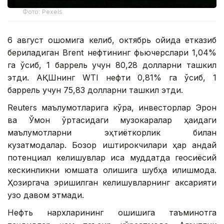
Фото: Pexels
6 август оқшомига келиб, октябрь ойида етказиб
бериладиган Brent нефтининг фьючерслари 1,04%
га ўсиб, 1 баррель учун 80,28 долларни ташкил
этди. АҚШнинг WTI нефти 0,81% га ўсиб, 1
баррель учун 75,83 долларни ташкил этди.
Reuters маълумотларига кўра, инвесторлар Эрон
ва Ўмон ўртасидаги музокаралар ҳақидаги
маълумотларни эҳтиёткорлик билан
кузатмоқдалар. Бозор иштирокчилари ҳар қандай
потенциал келишувлар қисқа муддатда геосиёсий
кескинликни юмшата олишига шубҳа қилишмоқда.
Ҳозиргача эришилган келишувларнинг аксарияти
узоқ давом этмади.
Нефть нархларининг ошишига таъминотга