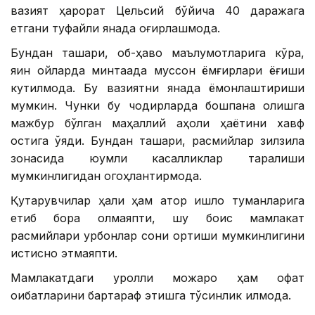
вазият ҳарорат Цельсий бўйича 40 даражага
етгани туфайли янада оғирлашмоқда.
Бундан ташқари, об-ҳаво маълумотларига кўра,
яқин ойларда минтақада муссон ёмғирлари ёғиши
кутилмоқда. Бу вазиятни янада ёмонлаштириши
мумкин. Чунки бу чодирларда бошпана олишга
мажбур бўлган маҳаллий аҳоли ҳаётини хавф
остига қўяди. Бундан ташқари, расмийлар зилзила
зонасида юқумли касалликлар тарқалиши
мумкинлигидан огоҳлантирмоқда.
Қутқарувчилар ҳали ҳам қатор қишлоқ туманларига
етиб бора олмаяпти, шу боис мамлакат
расмийлари қурбонлар сони ортиши мумкинлигини
истисно этмаяпти.
Мамлакатдаги қуролли можаро ҳам офат
оқибатларини бартараф этишга тўсқинлик қилмоқда.