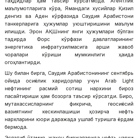
таҳдидлар ҳам таъсир кўрсатмоқда. Агентлик
маълумотларига кўра, Ямандаги хусийлар Қизил
денгиз ва Аден кўрфазида Саудия Арабистони
танкерларига ҳужумлар уюштиришини маълум
қилишди. Эрон АҚШнинг янги ҳужумлари бўлган
тақдирда Форс кўрфази давлатларининг
энергетика инфратузилмасига қарши жавоб
чоралари кўриши мумкинлиги ҳақида
огоҳлантирди.
Шу билан бирга, Саудия Арабистонининг сентябрь
ойида осиёлик харидорлар учун Arab Light
нефтининг расмий сотиш нархини бироз
пасайтириши ҳам бозорга таъсир кўрсатди. Бироқ,
мутахассисларнинг фикрича, геосиёсий
вазиятнинг кескинлашиши ҳозирча нефть
нархларини юқори даражада ушлаб туришга ёрдам
бермоқда.
Эслатиб ўтамиз, жаҳон биржаларида нефть нархи