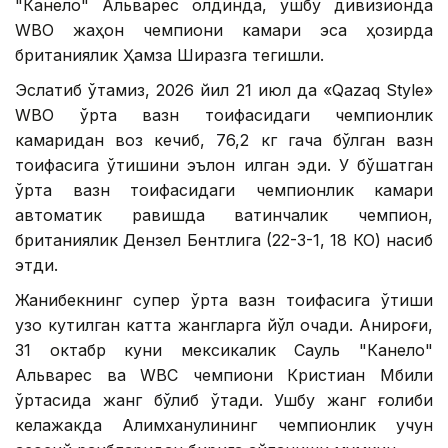
"Канело" Альварес олдинда, ушбу дивизионда
WBО жаҳон чемпиони камари эса ҳозирда
британиялик Ҳамза Ширазга тегишли.
Эслатиб ўтамиз, 2026 йил 21 июл да «Qazaq Style»
WВО ўрта вазн тоифасидаги чемпионлик
камаридан воз кечиб, 76,2 кг гача бўлган вазн
тоифасига ўтишини эълон қилган эди. У бўшатган
ўрта вазн тоифасидаги чемпионлик камари
автоматик равишда вақтинчалик чемпион,
британиялик Дензел Бентлига (22-3-1, 18 КО) насиб
этди.
Жанибекнинг супер ўрта вазн тоифасига ўтиши
узоқ кутилган катта жангларга йўл очади. Аниқроғи,
31 октабр куни мексикалик Сауль "Канело"
Альварес ва WВC чемпиони Кристиан Мбили
ўртасида жанг бўлиб ўтади. Ушбу жанг ғолиби
келажакда Алимханулининг чемпионлик учун