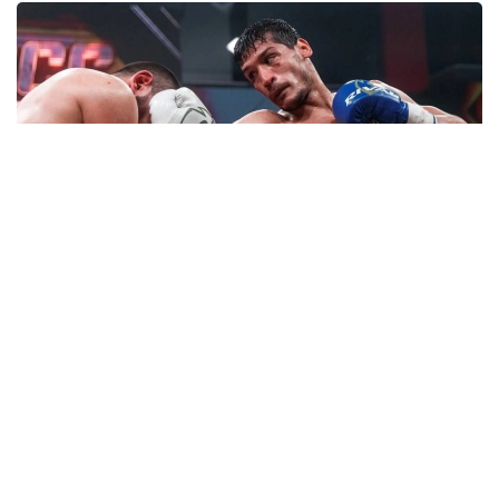
Фото: UzA
Мазкур нуфузли турнирда бир неча бор
Ўзбекистон чемпионлигига эришган, қитъа ва
жаҳон чемпионатларида, халқаро турнирларда
мамлакат шарафини муносиб ҳимоя этиб ғолиблик
шоҳсупасига кўтарилган Саиджамшид Жафаров
беларуслик Николай Весёлов билан тўқнаш келди.