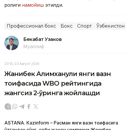
ролиги
намойиш
этилди.
Профессионал бокс
Бокс
Спорт
Ўзбекистон
Бекабат Узаков
Муаллиф
20:15, 03 Август 2026
Жанибек Алимханули янги вазн
тоифасида WBO рейтингида
жангсиз 2-ўринга жойлашди
ASTANА. Кazinform – Расман янги вазн тоифасига
ўтгандан сўнг, собиқ жаҳон чемпиони Жанибек