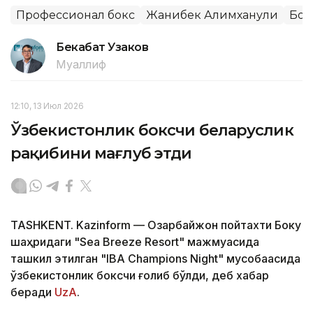
Профессионал бокс
Жанибек Алимханули
Бок
Бекабат Узаков
Муаллиф
12:10, 13 Июл 2026
Ўзбекистонлик боксчи беларуслик
рақибини мағлуб этди
TASHKENT. Kazinform — Озарбайжон пойтахти Боку
шаҳридаги "Sea Breeze Resort" мажмуасида
ташкил этилган "IBA Champions Night" мусобақасида
ўзбекистонлик боксчи ғолиб бўлди, деб хабар
беради
UzA
.