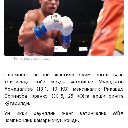
Фото: видеодан кадр
Оқшомнинг асосий жангида ярим енгил вазн
тоифасида собиқ жаҳон чемпиони Муроджон
Аҳмадалиев (13-1, 10 КО) мексикалик Рикардо
Эспиноса Франко (30-5, 25 КО)га қарши рингга
кўтарилди.
Ўн икки раундлик жанг вақтинчалик WBA
чемпионлик камари учун кечди.