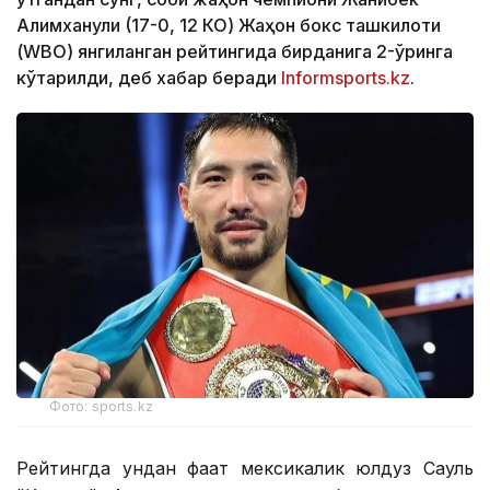
Алимханули (17-0, 12 КО) Жаҳон бокс ташкилоти
(WBО) янгиланган рейтингида бирданига 2-ўринга
кўтарилди, деб хабар беради
Informsports.kz
.
Фото: sports.kz
Рейтингда ундан фақат мексикалик юлдуз Сауль