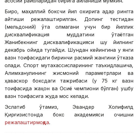
асосий рақибларидан бирига айланиши мумкин.
Бироқ, маҳаллий боксчи йил охирига қадар рингга
қайтиши режалаштирилган. Допинг тестидан
(мельдоний) ўта олмагани учун бир йиллик
дисквалификация муддатини ўтаётган
Жанибекнинг дисквалификацияси шу йилнинг
декабрь ойида тугайди. Шундан кейингина у янги
вазн тоифасидаги биринчи расмий жангини ўтказа
олади. Спорт мутахассисларининг таъкидлашича,
Алимханулининг жисмоний параметрлари ва
ҳаваскор боксдаги тажрибаси (у 75 кг вазн
тоифасида жаҳон ва Осиё чемпиони бўлган) ушбу
вазн тоифасига жуда мос келади.
Эслатиб ўтамиз, Эвандер Холифилд
Қирғизистонда бокс академияси очишни
режалаштирмоқда
.