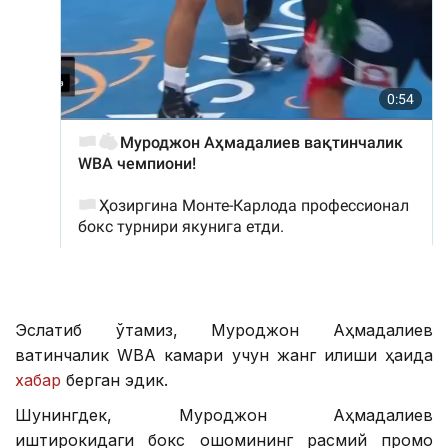
Эслатиб ўтамиз, Муроджон Аҳмадалиев
вақтинчалик WBA камари учун жанг қилиши ҳақида
хабар
берган эдик.
Шунингдек, Муроджон Аҳмадалиев
иштирокидаги бокс оқшомининг расмий промо