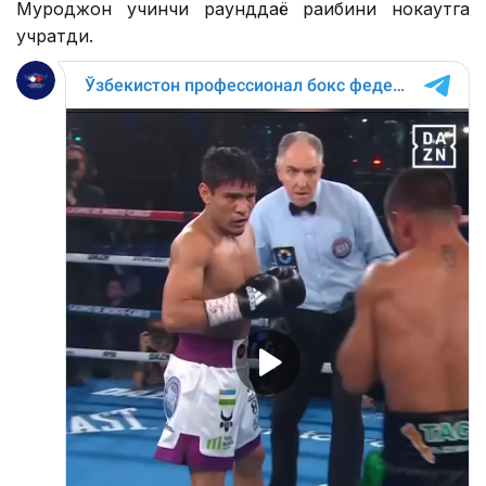
Муроджон учинчи раунддаёқ рақибини нокаутга
учратди.