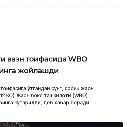
ги вазн тоифасида WBO
ринга жойлашди
 тоифасига ўтгандан сўнг, собиқ жаҳон
12 КО) Жаҳон бокс ташкилоти (WBО)
ринга кўтарилди, деб хабар беради