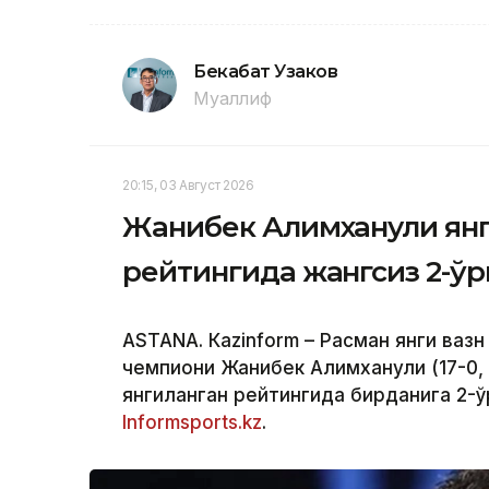
Бекабат Узаков
Муаллиф
20:15, 03 Август 2026
Жанибек Алимханули ян
рейтингида жангсиз 2-ў
ASTANА. Кazinform – Расман янги вазн
чемпиони Жанибек Алимханули (17-0, 
янгиланган рейтингида бирданига 2-ў
Informsports.kz
.