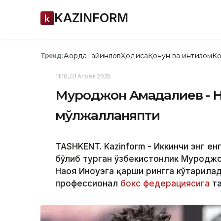
KAZINFORM
Ақорда
Тайинлов
Ҳодиса
Қонун ва интизом
Ко
Тренд:
11:10, 01 Апрел 2025
Муроджон Аҳмадалиев - Н
мўлжалланяпти
TASHKENT. Kazinform - Иккинчи энг ен
бўлиб турган ўзбекистонлик Муроджо
Наоя Иноуэга қарши рингга кўтарила
профессионал
бокс федерациясига
та