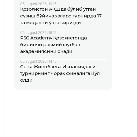
05 avgust 2026, 19:15
Қозоғистон АҚШда бўлиб ўтган
сузиш бўйича халқаро турнирда 17
та медални қўлга киритди
05 avgust 2026, 16:15
PSG Academy Қозоғистонда
биринчи расмий футбол
академиясини очади
05 avgust 2026, 14:15
Соня Жиенбаева Испаниядаги
турнирнинг чорак финалига йўл
олди