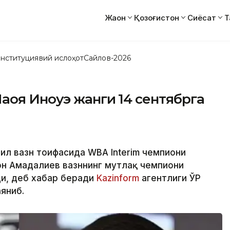
Жаҳон
Қозоғистон
Сиёсат
Т
нституциявий ислоҳот
Сайлов-2026
аоя Иноуэ жанги 14 сентябрга
гил вазн тоифасида WBA Interim чемпиони
н Аҳмадалиев вазннинг мутлақ чемпиони
ди, деб хабар беради
Kazinform
агентлиги ЎР
яниб.