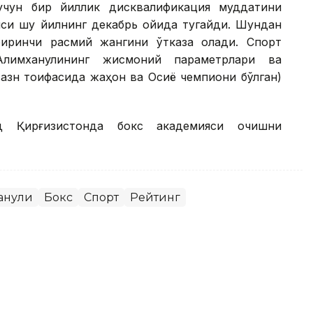
учун бир йиллик дисквалификация муддатини
яси шу йилнинг декабрь ойида тугайди. Шундан
биринчи расмий жангини ўтказа олади. Спорт
 Алимханулининг жисмоний параметрлари ва
вазн тоифасида жаҳон ва Осиё чемпиони бўлган)
д Қирғизистонда бокс академияси очишни
анули
Бокс
Спорт
Рейтинг