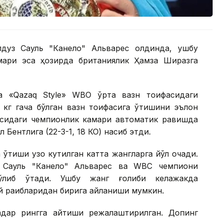
лдуз Сауль "Канело" Альварес олдинда, ушбу
ари эса ҳозирда британиялик Ҳамза Ширазга
а «Qazaq Style» WВО ўрта вазн тоифасидаги
 кг гача бўлган вазн тоифасига ўтишини эълон
фасидаги чемпионлик камари автоматик равишда
 Бентлига (22-3-1, 18 КО) насиб этди.
ўтиши узоқ кутилган катта жангларга йўл очади.
к Сауль "Канело" Альварес ва WВC чемпиони
ўлиб ўтади. Ушбу жанг ғолиби келажакда
 рақибларидан бирига айланиши мумкин.
қадар рингга қайтиши режалаштирилган. Допинг