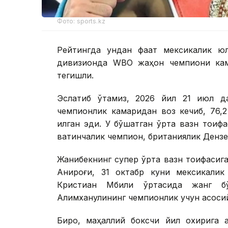
Фото: sports.kz
Рейтингда ундан фақат мексикалик ю
дивизионда WBО жаҳон чемпиони кам
тегишли.
Эслатиб ўтамиз, 2026 йил 21 июл д
чемпионлик камаридан воз кечиб, 76,2
қилган эди. У бўшатган ўрта вазн тои
вақтинчалик чемпион, британиялик Дензел
Жанибекнинг супер ўрта вазн тоифасига 
Аниқроғи, 31 октабр куни мексикали
Кристиан Мбили ўртасида жанг б
Алимханулининг чемпионлик учун асосий
Бироқ, маҳаллий боксчи йил охирига 