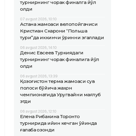
турнирнинг чорак финалга йўл
олди
07 avgust 2026, 10:10
Астана жамоаси велопойгачиси
Кристиан Скарони “Польша
тури”да иккинчи ўринни эгаллади
06 avgust 2026, 14:10
Денис Евсеев Туркиядаги
турнирнинг чорак финалига йўл
олди
06 avgust 2026, 13:39
Қозоғистон терма жамоаси сув
полоси бўйича жаҳон
чемпионатида Уругвайни мағлуб
этди
06 avgust 2026, 12:10
Елена Рибакина Торонто
турнирида қийин кечган ўйинда
ғалаба қозонди