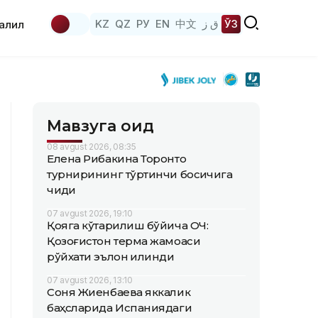
KZ
QZ
РУ
EN
中文
ق ز
ЎЗ
аҳлил
Мавзуга оид
08 avgust 2026, 08:35
Елена Рибакина Торонто
турнирининг тўртинчи босқичига
чиқди
07 avgust 2026, 19:10
Қояга кўтарилиш бўйича ОЧ:
Қозоғистон терма жамоаси
рўйхати эълон қилинди
07 avgust 2026, 13:10
Соня Жиенбаева яккалик
баҳсларида Испаниядаги