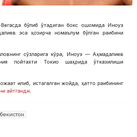
-Вегасда бўлиб ўтадиган бокс оқшомида Иноуэ
алиев эса ҳозирча номаълум бўлган рақибини
овнинг сўзларига кўра, Иноуэ — Аҳмадалиев
ния пойтахти Токио шаҳрида ўтказилиши
рожаат қилиб, истагалган жойда, ҳатто рақибининг
ни айтганди
.
збекистон