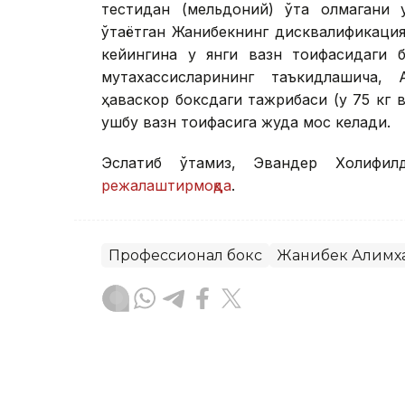
тестидан (мельдоний) ўта олмагани 
ўтаётган Жанибекнинг дисквалификаци
кейингина у янги вазн тоифасидаги 
мутахассисларининг таъкидлашича,
ҳаваскор боксдаги тажрибаси (у 75 кг 
ушбу вазн тоифасига жуда мос келади.
Эслатиб ўтамиз, Эвандер Холифил
режалаштирмоқда
.
Профессионал бокс
Жанибек Алимх
Бекабат Узаков
Муаллиф