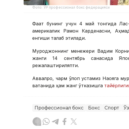
Фото: ЎР профессионал бокс федерацияси
Фақат бунинг учун 4 май тонгида Лас
америкалик Рамон Карденасни, Аҳмад
енгиши талаб этилади.
Муроджоннинг менежери Вадим Корнил
жанги 14 сентябрь санасида Япо
режалаштириляпти.
Аввалроқ, чарм қўлқоп устамиз Наояга му
ватанида ҳам жанг ўтказишга
тайёрлиги
Профессионал бокс
Бокс
Спорт
Ў