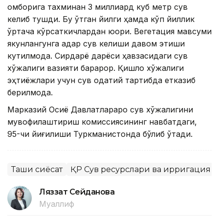
омборига тахминан 3 миллиард куб метр сув
келиб тушди. Бу ўтган йилги ҳамда кўп йиллик
ўртача кўрсаткичлардан юқори. Вегетация мавсуми
якунлангунга қадар сув келиши давом этиши
кутилмоқда. Сирдарё дарёси ҳавзасидаги сув
хўжалиги вазияти барқарор. Қишлоқ хўжалиги
эҳтиёжлари учун сув одатий тартибда етказиб
берилмоқда.
Марказий Осиё Давлатлараро сув хўжалигини
мувофиқлаштириш комиссиясининг навбатдаги,
95-чи йиғилиши Туркманистонда бўлиб ўтади.
Ташқи сиёсат
ҚР Сув ресурслари ва ирригация 
Ляззат Сейданова
Муаллиф