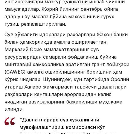
иштирокчилари мазкур ҳужжатни ишлаб чиқишни
маъқулладилар. Жорий йилнинг сентябрь ойига
қадар ушбу масала бўйича махсус ишчи гуруҳ
тузиш режалаштирилган.
Сув хўжалиги идоралари раҳбарлари Жаҳон банки
билан ҳамкорликда амалга оширилаётган
Марказий Осиё мамлакатларининг сув
ресурсларидан самарали фойдаланиш бўйича
минтақавий ҳамкорликка қаратилган грант лойиҳаси
(CAWEC) амалга оширилишининг боришини ҳам
кўриб чиқдилар. Шунингдек, кун тартибида Оролни
қутқариш Халқаро жамғармаси таъсисчи давлатлари
раҳбарлари кенгашлари қарорларидан келиб
чиқадиган вазифаларнинг бажарилиши муҳокама
қилинди.
“Давлатлараро сув хўжалигини
мувофиқлаштириш комиссияси кўп