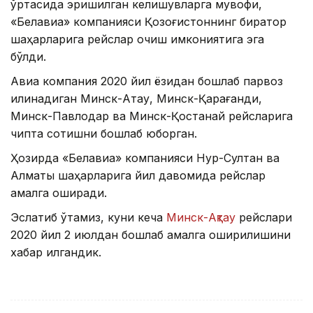
ўртасида эришилган келишувларга мувофиқ,
«Белавиа» компанияси Қозоғистоннинг бирқатор
шаҳарларига рейслар очиш имкониятига эга
бўлди.
Авиа компания 2020 йил ёзидан бошлаб парвоз
қилинадиган Минск-Ақтау, Минск-Қарағанди,
Минск-Павлодар ва Минск-Қостанай рейсларига
чипта сотишни бошлаб юборган.
Ҳозирда «Белавиа» компанияси Нур-Султан ва
Алматы шаҳарларига йил давомида рейслар
амалга оширади.
Эслатиб ўтамиз, куни кеча
Минск-Ақтау
рейслари
2020 йил 2 июлдан бошлаб амалга оширилишини
хабар қилгандик.