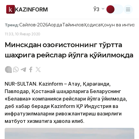
KAZINFORM
ЎЗ
Сайлов-2026
Ақорда
Тайинлов
Ҳодиса
Қонун ва интизо
Тренд:
11:33, 10 Январ 2020
Минскдан Қозоғистоннинг тўртта
шаҳрига рейслар йўлга қўйилмоқда
NUR-SULTAN. Kazinform – Ақтау, Қарағанди,
Павлодар, Қостанай шаҳарларига Беларуснинг
«Белавиа» компанияси рейслари йўлга қўйилмоқда,
деб хабар беради Kazinform ҚР Индустрия ва
инфратузилмаларни ривожлантириш вазирлиги
матбуот хизматига ҳавола қилиб.