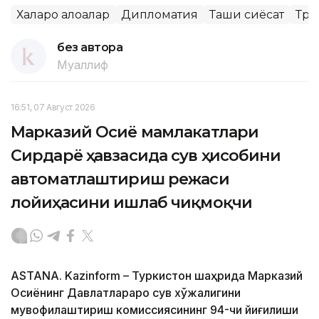
Халқаро алоқалар
Дипломатия
Ташқи сиёсат
Тра
без автора
Муаллиф
16:51, 07 Август 2026
Марказий Осиё мамлакатлари
Сирдарё ҳавзасида сув ҳисобини
автоматлаштириш режаси
лойиҳасини ишлаб чиқмоқчи
ASTANA. Kazinform – Туркистон шаҳрида Марказий
Осиёнинг Давлатлараро сув хўжалигини
мувофиқлаштириш комиссиясининг 94-чи йиғилиши