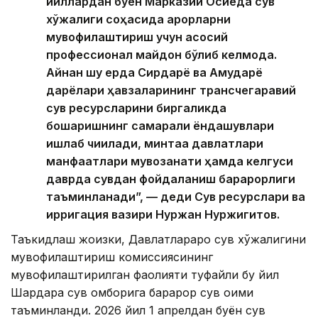
йиллардан буён Марказий Осиёда сув
хўжалиги соҳасида қарорларни
мувофиқлаштириш учун асосий
профессионал майдон бўлиб келмоқда.
Айнан шу ерда Сирдарё ва Амударё
дарёлари ҳавзаларининг трансчегаравий
сув ресурсларини биргаликда
бошқаришнинг самарали ёндашувлари
ишлаб чиқилади, минтақа давлатлари
манфаатлари мувозанати ҳамда келгуси
даврда сувдан фойдаланиш барқарорлиги
таъминланади”, — деди Сув ресурслари ва
ирригация вазири Нуржан Нуржигитов.
Таъкидлаш жоизки, Давлатлараро сув хўжалигини
мувофиқлаштириш комиссиясининг
мувофиқлаштирилган фаолияти туфайли бу йил
Шардара сув омборига барқарор сув оқими
таъминланди. 2026 йил 1 апрелдан буён сув