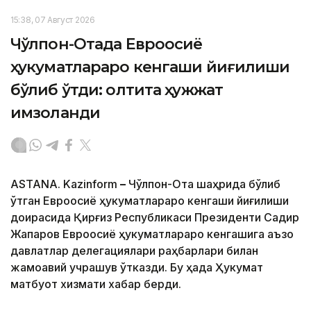
15:38, 07 Август 2026
Чўлпон-Отада Евроосиё
ҳукуматлараро кенгаши йиғилиши
бўлиб ўтди: олтита ҳужжат
имзоланди
ASTANA. Kazinform
–
Чўлпон-Ота шаҳрида бўлиб
ўтган Евроосиё ҳукуматлараро кенгаши йиғилиши
доирасида Қирғиз Республикаси Президенти Садир
Жапаров Евроосиё ҳукуматлараро кенгашига аъзо
давлатлар делегациялари раҳбарлари билан
жамоавий учрашув ўтказди. Бу ҳақда Ҳукумат
матбуот хизмати хабар берди.