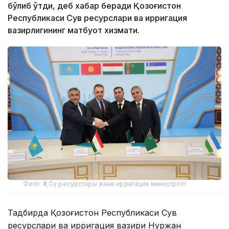
бўлиб ўтди, деб хабар беради Қозоғистон
Республикаси Сув ресурслари ва ирригация
вазирлигининг матбуот хизмати.
Фото: ҚР Су ресурстары және ирригация министрлігі
Тадбирда Қозоғистон Республикаси Сув
ресурслари ва ирригация вазири Нуржан