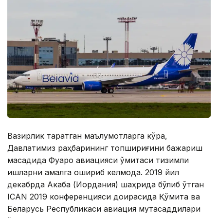
Вазирлик тарқатган маълумотларга кўра,
Давлатимиз раҳбарининг топшириғини бажариш
мақсадида Фуқаро авиацияси қўмитаси тизимли
ишларни амалга ошириб келмоқда. 2019 йил
декабрда Акаба (Иордания) шаҳрида бўлиб ўтган
ICAN 2019 конференцияси доирасида Қўмита ва
Беларусь Республикаси авиация мутасаддилари