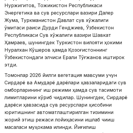
Нуржигитов, Тожикистон Республикаси
Энергетика ва сув ресурслари вазири Далер
Жума, Туркманистон Давлат сув хўжалиги
қўмитаси раиси Дурди Генджиев, Ўзбекистон
Республикаси Сув хўжалиги вазири Шавкат
Ҳамраев, шунингдек Туркистон вилояти ҳокими
Нуралхан Кўшеров ҳамда Қозоғистоннинг
Ўзбекистондаги элчиси Ерали Тўғжанов иштирок
этди.
Томонлар 2026 йилги вегетация мавсуми учун
Сирдарё ва Амударё дарёлари ҳавзаларидаги сув
омборларининг иш режими ҳамда сув тақсимоти
лимитларини кўриб чиқдилар. Шунингдек, Сирдарё
дарёси ҳавзасида сув ресурслари ҳисобини
юритишнинг автоматлаштирилган тизимини
жорий этиш режаси лойиҳасини ишлаб чиқиш
масаласи муҳокама қилинди. Йиғилиш