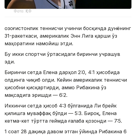
Фото: ҚТФ
Қозоғистонлик теннисчи учинчи босқичда дунёнинг
31-ракеткаси, америкалик Энн Лига қарши ўз
маҳоратини намойиш этди.
Бу икки спортчи ўртасидаги биринчи учрашув
эди.
Биринчи сетда Елена дарҳол 2:0, 4:1 ҳисобида
олдинга чиқиб олди. Кейин америкалик теннисчи
ҳисобни қисқартирди, аммо Рибакина ўз
мақсадига эришди — 6:2.
Иккинчи сетда ҳисоб 4:3 бўлганида Ли брейк
қилишга муваффақ бўлди — 5:3. Бироқ, Елена
кетма-кет тўртта геймда ғалаба қозонди — 7:5.
1 соат 28 дақиқа давом этган ўйинда Рибакина 6