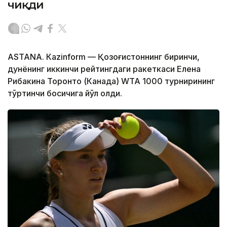
чиқди
ASTANА. Кazinform — Қозоғистоннинг биринчи,
дунёнинг иккинчи рейтингдаги ракеткаси Елена
Рибакина Торонто (Канада) WТА 1000 турнирининг
тўртинчи босқичига йўл олди.