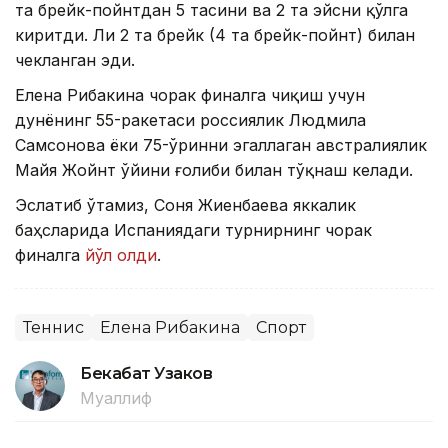
та брейк-пойнтдан 5 тасини ва 2 та эйсни қўлга
киритди. Ли 2 та брейк (4 та брейк-пойнт) билан
чекланган эди.
Елена Рибакина чорак финалга чиқиш учун
дунёнинг 55-ракетаси россиялик Людмила
Самсонова ёки 75-ўринни эгаллаган австралиялик
Майя Жойнт ўйини ғолиби билан тўқнаш келади.
Эслатиб ўтамиз, Соня Жиенбаева яккалик
баҳсларида Испаниядаги турнирнинг чорак
финалга
йўл олди
.
Теннис
Елена Рибакина
Спорт
Бекабат Узаков
Муаллиф