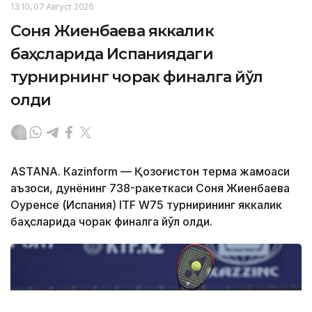
13:10, 07 Август 2026
Соня Жиенбаева яккалик
баҳсларида Испаниядаги
турнирнинг чорак финалга йўл
олди
ASTANА. Кazinform — Қозоғистон терма жамоаси
аъзоси, дунёнинг 738-ракеткаси Соня Жиенбаева
Оуренсе (Испания) ITF W75 турнирининг яккалик
баҳсларида чорак финалга йўл олди.