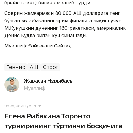
брейк-пойнт) билан ажралиб турди.
Соврин жамғармаси 80 000 АҚШ долларига тенг
бўлган мусобақанинг ярим финалига чиқиш учун
М.Кукушкин дунёнинг 180-ракеткаси, америкалик
Денис Кудла билан куч синашади.
Муаллиф: Ғайсағали Сейтақ
Теннис
АҚШ
Спорт
Жарасқан Нұрыбаев
Муаллиф
08:35, 08 Август 2026
Елена Рибакина Торонто
турнирининг тўртинчи босқичига