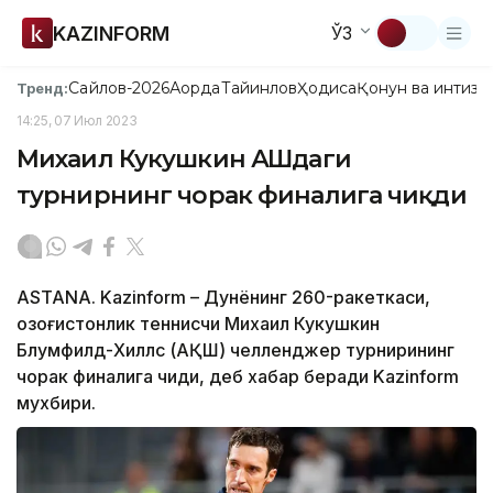
KAZINFORM
ЎЗ
Сайлов-2026
Ақорда
Тайинлов
Ҳодиса
Қонун ва интизо
Тренд:
14:25, 07 Июл 2023
Михаил Кукушкин АҚШдаги
турнирнинг чорак финалига чиқди
ASTANA. Kazinform – Дунёнинг 260-ракеткаси,
қозоғистонлик теннисчи Михаил Кукушкин
Блумфилд-Хиллс (АҚШ) челленджер турнирининг
чорак финалига чиқди, деб хабар беради Kazinform
мухбири.