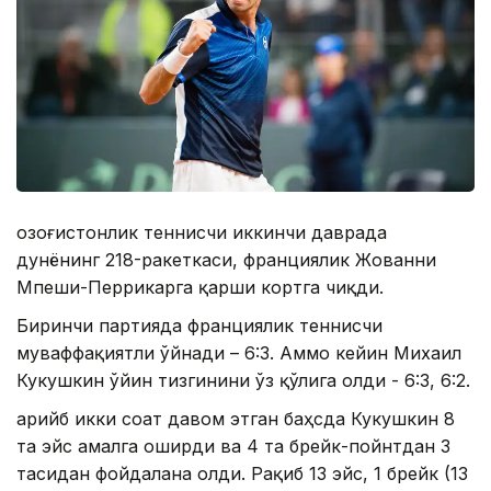
Қозоғистонлик теннисчи иккинчи даврада
дунёнинг 218-ракеткаси, франциялик Жованни
Мпеши-Перрикарга қарши кортга чиқди.
Биринчи партияда франциялик теннисчи
муваффақиятли ўйнади – 6:3. Аммо кейин Михаил
Кукушкин ўйин тизгинини ўз қўлига олди - 6:3, 6:2.
Қарийб икки соат давом этган баҳсда Кукушкин 8
та эйс амалга оширди ва 4 та брейк-пойнтдан 3
тасидан фойдалана олди. Рақиб 13 эйс, 1 брейк (13