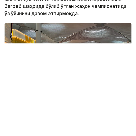
Загреб шаҳрида бўлиб ўтган жаҳон чемпионатида
ўз ўйинини давом эттирмоқда.
Фото: ҚР ҰОК
Учинчи ўйинда қозоғистонлик спортчилар
Уругвайни катта фарқ билан мағлуб этишди. Ўйин