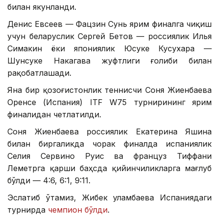
билан якунланди.
Денис Евсеев — Фацзин Сунь ярим финалга чиқиш
учун беларуслик Сергей Бетов — россиялик Илья
Симакин ёки япониялик Юсуке Кусухара —
Шунсуке Накагава жуфтлиги ғолиби билан
рақобатлашади.
Яна бир қозоғистонлик теннисчи Соня Жиенбаева
Оренсе (Испания) ITF W75 турнирининг ярим
финалидан четлатилди.
Соня Жиенбаева россиялик Екатерина Яшина
билан биргаликда чорак финалда испаниялик
Селия Сервино Руис ва француз Тиффани
Леметрга қарши баҳсда қийинчиликларга мағлуб
бўлди — 4:6, 6:1, 9:11.
Эслатиб ўтамиз, Жибек Қуламбаева Испаниядаги
турнирда
чемпион бўлди
.