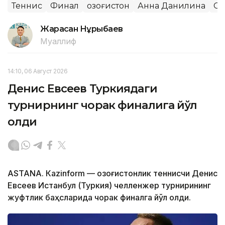
Теннис
Финал
Қозоғистон
Анна Данилина
Сп
Жарасқан Нұрыбаев
Муаллиф
14:10, 06 Август 2026
Денис Евсеев Туркиядаги
турнирнинг чорак финалига йўл
олди
ASTANА. Кazinform — Қозоғистонлик теннисчи Денис
Евсеев Истанбул (Туркия) челленжер турнирининг
жуфтлик баҳсларида чорак финалга йўл олди.