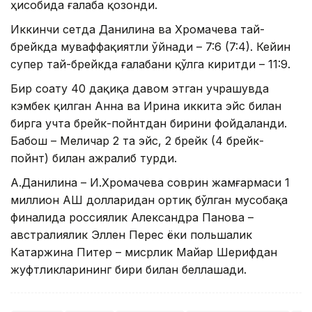
ҳисобида ғалаба қозонди.
Иккинчи сетда Данилина ва Хромачева тай-
брейкда муваффақиятли ўйнади – 7:6 (7:4). Кейин
супер тай-брейкда ғалабани қўлга киритди – 11:9.
Бир соату 40 дақиқа давом этган учрашувда
кэмбек қилган Анна ва Ирина иккита эйс билан
бирга учта брейк-пойнтдан бирини фойдаланди.
Бабош – Меличар 2 та эйс, 2 брейк (4 брейк-
пойнт) билан ажралиб турди.
А.Данилина – И.Хромачева соврин жамғармаси 1
миллион АҚШ долларидан ортиқ бўлган мусобақа
финалида россиялик Александра Панова –
австралиялик Эллен Перес ёки польшалик
Катаржина Питер – мисрлик Майар Шерифдан
жуфтликларининг бири билан беллашади.