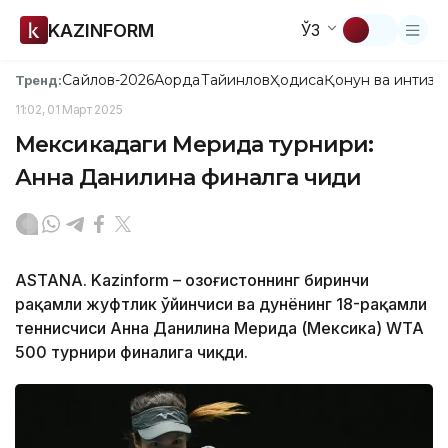
KAZINFORM
ЎЗ
Сайлов-2026
Ақорда
Тайинлов
Ҳодиса
Қонун ва интизо
Тренд:
11:02, 01 Март 2025
Мексикадаги Мерида турнири:
Анна Данилина финалга чиқди
ASTANA. Kazinform – Қозоғистоннинг биринчи
рақамли жуфтлик ўйинчиси ва дунёнинг 18-рақамли
теннисчиси Анна Данилина Мерида (Мексика) WTA
500 турнири финалига чиқди.