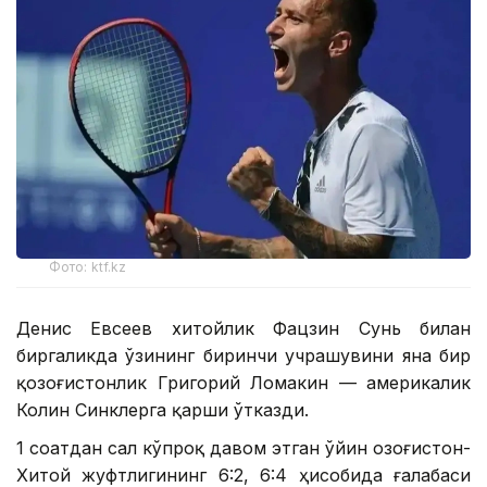
Фото: ktf.kz
Денис Евсеев хитойлик Фацзин Сунь билан
биргаликда ўзининг биринчи учрашувини яна бир
қозоғистонлик Григорий Ломакин — америкалик
Колин Синклерга қарши ўтказди.
1 соатдан сал кўпроқ давом этган ўйин Қозоғистон-
Хитой жуфтлигининг 6:2, 6:4 ҳисобида ғалабаси