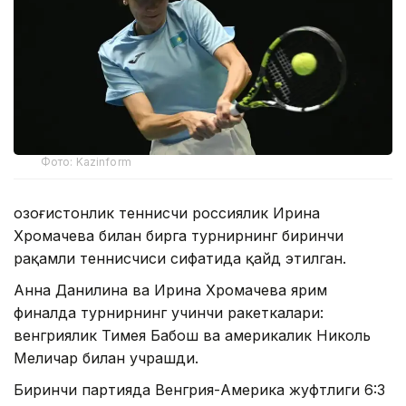
Фото: Kazinform
Қозоғистонлик теннисчи россиялик Ирина
Хромачева билан бирга турнирнинг биринчи
рақамли теннисчиси сифатида қайд этилган.
Анна Данилина ва Ирина Хромачева ярим
финалда турнирнинг учинчи ракеткалари:
венгриялик Тимея Бабош ва америкалик Николь
Меличар билан учрашди.
Биринчи партияда Венгрия-Америка жуфтлиги 6:3