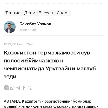
Теннис
Денис Евсеев
Спорт
Бекабат Узаков
Муаллиф
13:39, 06 Август 2026
Қозоғистон терма жамоаси сув
полоси бўйича жаҳон
чемпионатида Уругвайни мағлуб
этди
ASTANA. Kazinform - Қозоғистоннинг ўсмирлар
миллий сув полоси терма жамоаси Хорватиянинг