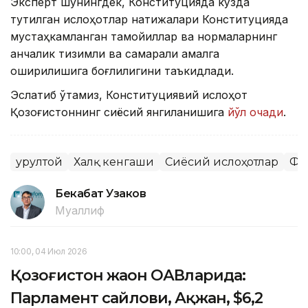
Эксперт шунингдек, Конституцияда кўзда
тутилган ислоҳотлар натижалари Конституцияда
мустаҳкамланган тамойиллар ва нормаларнинг
қанчалик тизимли ва самарали амалга
оширилишига боғлиқлигини таъкидлади.
Эслатиб ўтамиз, Конституциявий ислоҳот
Қозоғистоннинг сиёсий янгиланишига
йўл очади
.
Қурултой
Халқ кенгаши
Сиёсий ислоҳотлар
Фи
Бекабат Узаков
Муаллиф
10:00, 04 Июл 2026
Қозоғистон жаҳон ОАВларида:
Парламент сайлови, Ақжан, $6,2