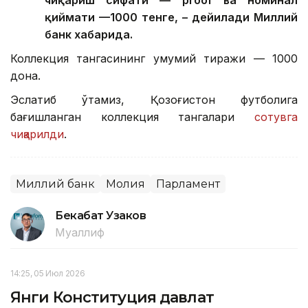
чиқариш сифати — proof ва номинал
қиймати —1000 тенге, – дейилади Миллий
банк хабарида.
Коллекция тангасининг умумий тиражи — 1000
дона.
Эслатиб ўтамиз, Қозоғистон футболига
бағишланган коллекция тангалари
сотувга
чиқарилди
.
Миллий банк
Молия
Парламент
Бекабат Узаков
Муаллиф
14:25, 05 Июл 2026
Янги Конституция давлат