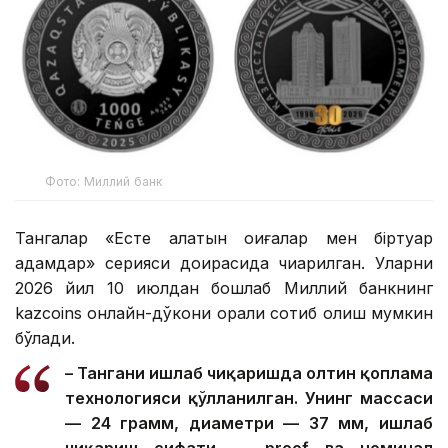
Фото: Миллий банк
Тангалар «Есте қалатын оқиғалар мен біртуар
адамдар» серияси доирасида чиқарилган. Уларни
2026 йил 10 июлдан бошлаб Миллий банкнинг
kazcoins онлайн-дўкони орқали сотиб олиш мумкин
бўлади.
– Тангани ишлаб чиқаришда олтин қоплама
технологияси қўлланилган. Унинг массаси
— 24 грамм, диаметри — 37 мм, ишлаб