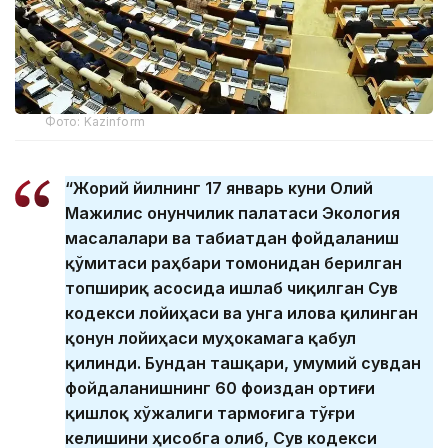
Фото: Kazinform
“Жорий йилнинг 17 январь куни Олий
Мажилис Қонунчилик палатаси Экология
масалалари ва табиатдан фойдаланиш
қўмитаси раҳбари томонидан берилган
топшириқ асосида ишлаб чиқилган Сув
кодекси лойиҳаси ва унга илова қилинган
қонун лойиҳаси муҳокамага қабул
қилинди. Бундан ташқари, умумий сувдан
фойдаланишнинг 60 фоиздан ортиғи
қишлоқ хўжалиги тармоғига тўғри
келишини ҳисобга олиб, Сув кодекси