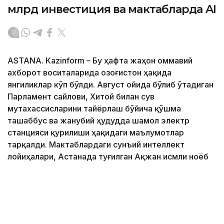
млрд инвестиция ва мактабларда AI
ASTANА. Кazinform – Бу ҳафта жаҳон оммавий
ахборот воситаларида Қозоғистон ҳақида
янгиликлар кўп бўлди. Август ойида бўлиб ўтадиган
Парламент сайлови, Хитой билан сув
мутахассисларини тайёрлаш бўйича қўшма
ташаббус ва жанубий ҳудудда шамол электр
станцияси қурилиши ҳақидаги маълумотлар
тарқалди. Мактаблардаги сунъий интеллект
лойиҳалари, Астанада туғилган Ақжан исмли ноёб
от ва 6 миллиард доллардан ортиқ инвестициялар
мавзуси ҳам кўриб чиқилди. Батафсил маълумотни
Кazinform
мухбирининг шарҳида ўқинг.