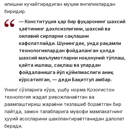
қилишни кучайтирадиган муҳим янгиликлардан
биридир.
— Конституция ҳар бир фуқаронинг шахсий
ҳаётининг дахлсизлигини, шахсий ва
оилавий сирларни сақлашни
кафолатлайди. Шунингдек, унда рақамли
технологиялардан фойдаланган ҳолда
шахсий маълумотларни ноқонуний тўплаш,
қайта ишлаш, сақлаш ва улардан
фойдаланишга йўл қўйилмаслиги аниқ
кўрсатилган, — деди Бақитгул Қамбар.
Унинг сўзларига кўра, ушбу норма Қозоғистон
технология жадал ривожланаётган ва
рақамлаштириш жараёни тезлашиб бораётган бир
пайтда, замон талабларига мувофиқ мамлакатнинг
ҳуқуқий асосларини шакллантираётганидан далолат
беради.