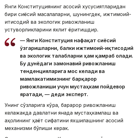
Янги Конституциянинг асосий хусусиятларидан
бири сиёсий масалаларни, шунингдек, ижтимоий-
иқтисодий ва экологик ривожланиш
устуворликларини яхлит ёритишдир.
— Янги Конституция нафақат сиёсий
ўзгаришларни, балки ижтимоий-иқтисодий
ва экологик талабларни ҳам қамраб олади.
Бу дунёдаги замонавий ривожланиш
тенденцияларига мос келади ва
мамлакатимизнинг барқарор
ривожланиши учун мустаҳкам пойдевор
яратади, — деди эксперт.
Унинг сўзларига кўра, барқарор ривожланиш
келажакда давлатни янада мустаҳкамлаш ва
аҳолининг ҳаёт сифатини яхшилашнинг асосий
механизми бўлиши керак.