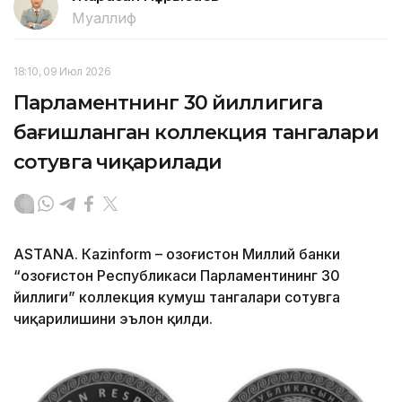
Муаллиф
18:10, 09 Июл 2026
Парламентнинг 30 йиллигига
бағишланган коллекция тангалари
сотувга чиқарилади
ASTANА. Кazinform – Қозоғистон Миллий банки
“Қозоғистон Республикаси Парламентининг 30
йиллиги” коллекция кумуш тангалари сотувга
чиқарилишини эълон қилди.