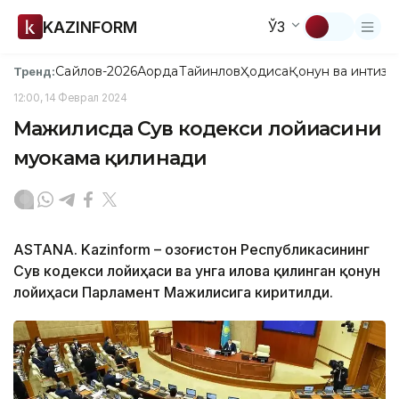
KAZINFORM
ЎЗ
Сайлов-2026
Ақорда
Тайинлов
Ҳодиса
Қонун ва интизо
Тренд:
12:00, 14 Феврал 2024
Мажилисда Сув кодекси лойиҳасини
муҳокама қилинади
ASTANA. Kazinform – Қозоғистон Республикасининг
Сув кодекси лойиҳаси ва унга илова қилинган қонун
лойиҳаси Парламент Мажилисига киритилди.