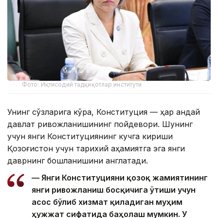
Фото: Иқтисодий тадқиқотлар институти
Унинг сўзларига кўра, Конституция — ҳар қандай
давлат ривожланишининг пойдевори. Шунинг
учун янги Конституциянинг кучга кириши
Қозоғистон учун тарихий аҳамиятга эга янги
даврнинг бошланишини англатади.
— Янги Конституцияни қозоқ жамиятининг
янги ривожланиш босқичига ўтиши учун
асос бўлиб хизмат қиладиган муҳим
ҳужжат сифатида баҳолаш мумкин. У