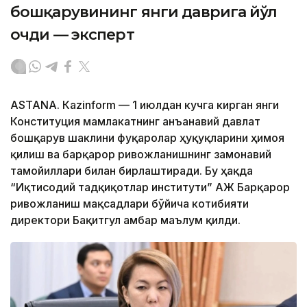
бошқарувининг янги даврига йўл
очди — эксперт
ASTANА. Кazinform — 1 июлдан кучга кирган янги
Конституция мамлакатнинг анъанавий давлат
бошқарув шаклини фуқаролар ҳуқуқларини ҳимоя
қилиш ва барқарор ривожланишнинг замонавий
тамойиллари билан бирлаштиради. Бу ҳақда
“Иқтисодий тадқиқотлар институти” АЖ Барқарор
ривожланиш мақсадлари бўйича котибияти
директори Бақитгул Қамбар маълум қилди.