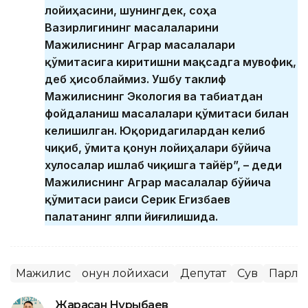
лойиҳасини, шунингдек, соҳа
Вазирлигининг масалаларини
Мажилиснинг Аграр масалалари
қўмитасига киритишни мақсадга мувофиқ,
деб ҳисоблаймиз. Ушбу таклиф
Мажилиснинг Экология ва табиатдан
фойдаланиш масалалари қўмитаси билан
келишилган. Юқоридагилардан келиб
чиқиб, Қўмита қонун лойиҳалари бўйича
хулосалар ишлаб чиқишга тайёр”, – деди
Мажилиснинг Аграр масалалар бўйича
қўмитаси раиси Серик Егизбаев
палатанинг ялпи йиғилишида.
Мажилис
Қонун лойихаси
Депутат
Сув
Парла
Жарасқан Нұрыбаев