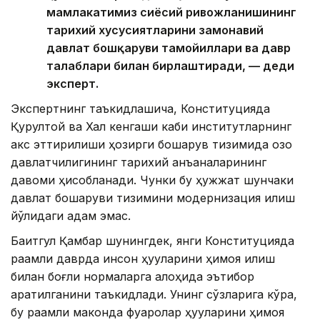
мамлакатимиз сиёсий ривожланишининг
тарихий хусусиятларини замонавий
давлат бошқаруви тамойиллари ва давр
талаблари билан бирлаштиради, — деди
эксперт.
Экспертнинг таъкидлашича, Конституцияда
Қурултой ва Халқ кенгаши каби институтларнинг
акс эттирилиши ҳозирги бошқарув тизимида қозоқ
давлатчилигининг тарихий анъаналарининг
давоми ҳисобланади. Чунки бу ҳужжат шунчаки
давлат бошқаруви тизимини модернизация қилиш
йўлидаги қадам эмас.
Бақитгул Қамбар шунингдек, янги Конституцияда
рақамли даврда инсон ҳуқуқларини ҳимоя қилиш
билан боғлиқ нормаларга алоҳида эътибор
қаратилганини таъкидлади. Унинг сўзларига кўра,
бу рақамли маконда фуқаролар ҳуқуқларини ҳимоя