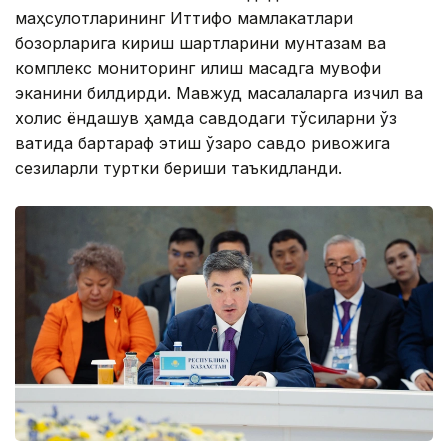
маҳсулотларининг Иттифоқ мамлакатлари
бозорларига кириш шартларини мунтазам ва
комплекс мониторинг қилиш мақсадга мувофиқ
эканини билдирди. Мавжуд масалаларга изчил ва
холис ёндашув ҳамда савдодаги тўсиқларни ўз
вақтида бартараф этиш ўзаро савдо ривожига
сезиларли туртки бериши таъкидланди.