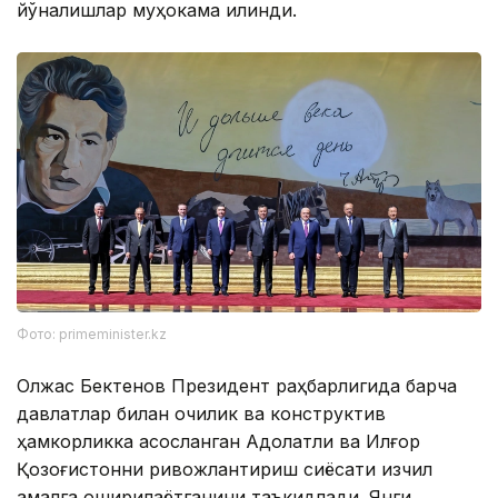
йўналишлар муҳокама қилинди.
Фото: primeminister.kz
Олжас Бектенов Президент раҳбарлигида барча
давлатлар билан очиқлик ва конструктив
ҳамкорликка асосланган Адолатли ва Илғор
Қозоғистонни ривожлантириш сиёсати изчил
амалга оширилаётганини таъкидлади. Янги