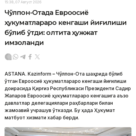
15:38, 07 Август 2026
Чўлпон-Отада Евроосиё
ҳукуматлараро кенгаши йиғилиши
бўлиб ўтди: олтита ҳужжат
имзоланди
ASTANA. Kazinform
–
Чўлпон-Ота шаҳрида бўлиб
ўтган Евроосиё ҳукуматлараро кенгаши йиғилиши
доирасида Қирғиз Республикаси Президенти Садир
Жапаров Евроосиё ҳукуматлараро кенгашига аъзо
давлатлар делегациялари раҳбарлари билан
жамоавий учрашув ўтказди. Бу ҳақда Ҳукумат
матбуот хизмати хабар берди.