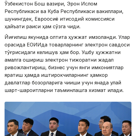
Ўзбекистон Бош вазири, Эрон Ислом
Республикаси ва Куба Республикаси вакиллари,
шунингдек, Евроосиё иқтисодий комиссияси
ҳайъати раиси ҳам сўзга чиқди.
Йиғилиш якунида олтита ҳужжат имзоланди. Улар
орасида ЕОИИда товарларнинг электрон савдоси
тўғрисидаги келишув ҳам бор. Ушбу ҳужжатни
амалга ошириш электрон тижоратни жадал
ривожлантириш, бизнес учун янги имкониятлар
яратиш ҳамда иштирокчиларнинг ҳамкор
давлатлар бозорларига чиқиши учун янада қулай
шарт-шароитларни таъминлашга хизмат қилади.