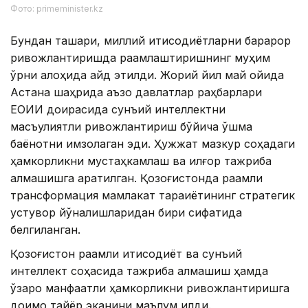
Фото: primeminister.kz
Бундан ташқари, миллий иқтисодиётларни барқарор
ривожлантиришда рақамлаштиришнинг муҳим
ўрни алоҳида қайд этилди. Жорий йил май ойида
Астана шаҳрида аъзо давлатлар раҳбарлари
ЕОИИ доирасида сунъий интеллектни
масъулиятли ривожлантириш бўйича қўшма
баёнотни имзолаган эди. Ҳужжат мазкур соҳадаги
ҳамкорликни мустаҳкамлаш ва илғор тажриба
алмашишга қаратилган. Қозоғистонда рақамли
трансформация мамлакат тараққиётининг стратегик
устувор йўналишларидан бири сифатида
белгиланган.
Қозоғистон рақамли иқтисодиёт ва сунъий
интеллект соҳасида тажриба алмашиш ҳамда
ўзаро манфаатли ҳамкорликни ривожлантиришга
доимо тайёр эканини маълум қилди.