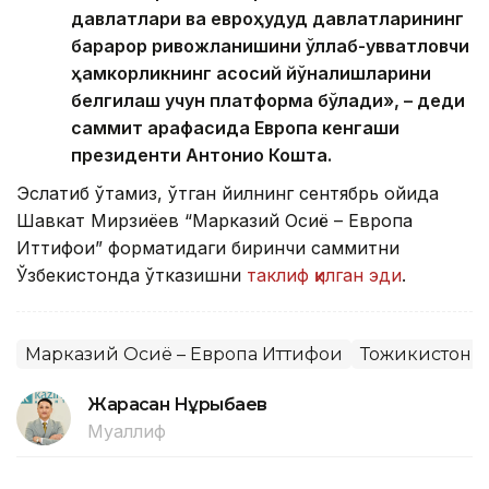
давлатлари ва евроҳудуд давлатларининг
барқарор ривожланишини қўллаб-қувватловчи
ҳамкорликнинг асосий йўналишларини
белгилаш учун платформа бўлади», – деди
саммит арафасида Европа кенгаши
президенти Антонио Кошта.
Эслатиб ўтамиз, ўтган йилнинг сентябрь ойида
Шавкат Мирзиёев “Марказий Осиё – Европа
Иттифоқи” форматидаги биринчи саммитни
Ўзбекистонда ўтказишни
таклиф қилган эди
.
Марказий Осиё – Европа Иттифоқи
Тожикистон
Жарасқан Нұрыбаев
Муаллиф