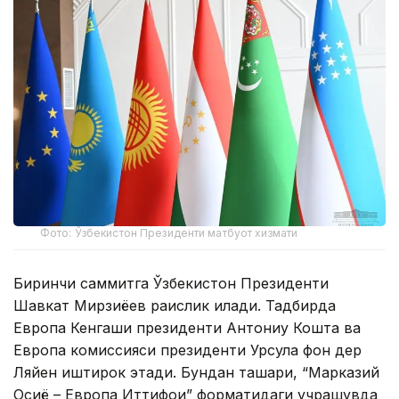
Фото: Ўзбекистон Президенти матбуот хизмати
Биринчи саммитга Ўзбекистон Президенти
Шавкат Мирзиёев раислик қилади. Тадбирда
Европа Кенгаши президенти Антониу Кошта ва
Европа комиссияси президенти Урсула фон дер
Ляйен иштирок этади. Бундан ташқари, “Марказий
Осиё – Европа Иттифоқи” форматидаги учрашувда