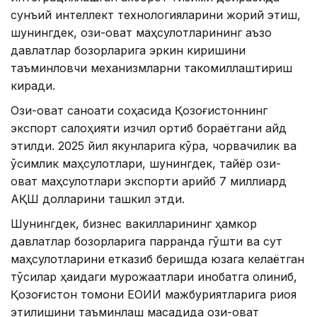
сунъий интеллект технологияларини жорий этиш,
шунингдек, озиқ-овқат маҳсулотларининг аъзо
давлатлар бозорларига эркин киришини
таъминловчи механизмларни такомиллаштириш
киради.
Озиқ-овқат саноати соҳасида Қозоғистоннинг
экспорт салоҳияти изчил ортиб бораётгани қайд
этилди. 2025 йил якунларига кўра, чорвачилик ва
ўсимлик маҳсулотлари, шунингдек, тайёр озиқ-
овқат маҳсулотлари экспорти қарийб 7 миллиард
АҚШ долларини ташкил этди.
Шунингдек, бизнес вакилларининг ҳамкор
давлатлар бозорларига парранда гўшти ва сут
маҳсулотларини етказиб беришда юзага келаётган
тўсиқлар ҳақидаги мурожаатлари инобатга олиниб,
Қозоғистон томони ЕОИИ мажбуриятларига риоя
этилишини таъминлаш мақсадида озиқ-овқат