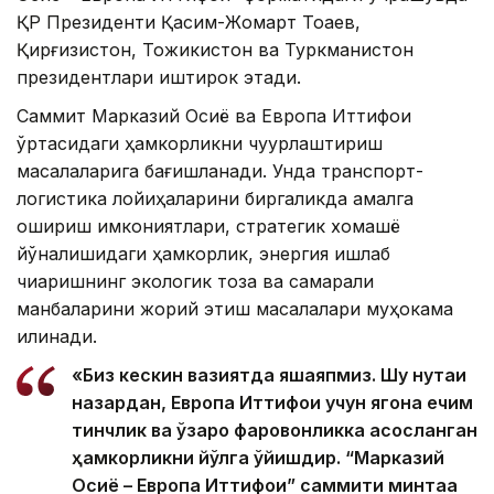
ҚР Президенти Қасим-Жомарт Тоқаев,
Қирғизистон, Тожикистон ва Туркманистон
президентлари иштирок этади.
Саммит Марказий Осиё ва Европа Иттифоқи
ўртасидаги ҳамкорликни чуқурлаштириш
масалаларига бағишланади. Унда транспорт-
логистика лойиҳаларини биргаликда амалга
ошириш имкониятлари, стратегик хомашё
йўналишидаги ҳамкорлик, энергия ишлаб
чиқаришнинг экологик тоза ва самарали
манбаларини жорий этиш масалалари муҳокама
қилинади.
«Биз кескин вазиятда яшаяпмиз. Шу нуқтаи
назардан, Европа Иттифоқи учун ягона ечим
тинчлик ва ўзаро фаровонликка асосланган
ҳамкорликни йўлга қўйишдир. “Марказий
Осиё – Европа Иттифоқи” саммити минтақа