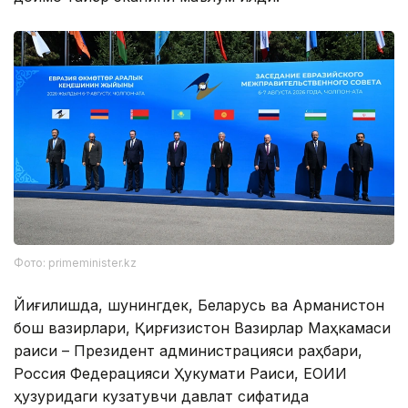
Фото: primeminister.kz
Йиғилишда, шунингдек, Беларусь ва Арманистон
бош вазирлари, Қирғизистон Вазирлар Маҳкамаси
раиси – Президент администрацияси раҳбари,
Россия Федерацияси Ҳукумати Раиси, ЕОИИ
ҳузуридаги кузатувчи давлат сифатида