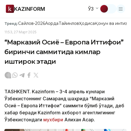
KAZINFORM
ЎЗ
Сайлов-2026
Ақорда
Тайинлов
Ҳодиса
Қонун ва интизо
Тренд:
11:53, 27 Март 2025
“Марказий Осиё – Европа Иттифоқи”
биринчи саммитида кимлар
иштирок этади
TASHKENT. Kazinform – 3-4 апрель кунлари
Ўзбекистоннинг Самарқанд шаҳрида “Марказий
Осиё – Европа Иттифоқи” саммити бўлиб ўтади, деб
хабар беради Kazinform ахборот агентлигининг
Ўзбекистондаги
мухбири
Алихан Асқар.