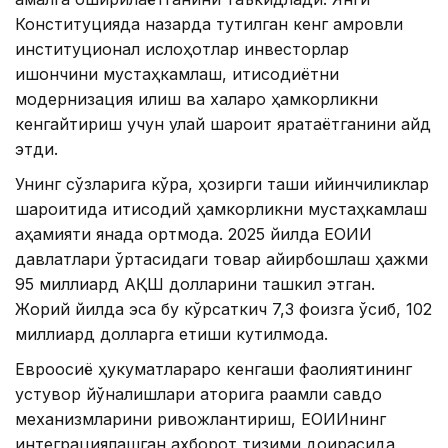
Конституцияда назарда тутилган кенг қамровли
институционал ислоҳотлар инвесторлар
ишончини мустаҳкамлаш, иқтисодиётни
модернизация қилиш ва халқаро ҳамкорликни
кенгайтириш учун қулай шароит яратаётганини қайд
этди.
Унинг сўзларига кўра, ҳозирги ташқи қийинчиликлар
шароитида иқтисодий ҳамкорликни мустаҳкамлаш
аҳамияти янада ортмоқда. 2025 йилда ЕОИИ
давлатлари ўртасидаги товар айирбошлаш ҳажми
95 миллиард АҚШ долларини ташкил этган.
Жорий йилда эса бу кўрсаткич 7,3 фоизга ўсиб, 102
миллиард долларга етиши кутилмоқда.
Евроосиё ҳукуматлараро кенгаши фаолиятининг
устувор йўналишлари қаторига рақамли савдо
механизмларини ривожлантириш, ЕОИИнинг
интеграциялашган ахборот тизими доирасида