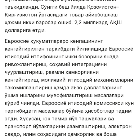
таъкидланди. Сўнгги беш йилда Қозоғистон–
Қирғизистон ўртасидаги товар айирбошлаш
ҳажми икки баробар ошиб, 2,2 миллиард АҚШ
долларига етди.
Евроосиё ҳукуматлараро кенгашининг
кенгайтирилган таркибдаги йиғилишида Евроосиё
иқтисодий иттифоқининг ички бозорини янада
ривожлантириш, соҳавий интеграцияни
чуқурлаштириш, рақамли ҳамкорликни
кенгайтириш, молиявий-иқтисодий механизмларни
такомиллаштириш ҳамда аъзо давлатларнинг
қўшма ишларини мувофиқлаштириш масалалари
кўриб чиқилди. Евроосиё иқтисодий комиссияси кун
тартибидаги масалалар бўйича ҳисоботлар тақдим
этди. Хусусан, юк темир йўл ташувлари ва
транспорт йўлакларини рақамлаштириш, электрон
савдо, иқлим соҳасидаги ҳамкорлик ва бошқа