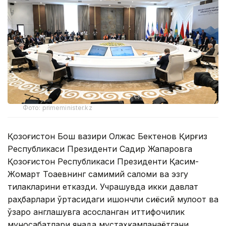
Фото: primeminister.kz
Қозоғистон Бош вазири Олжас Бектенов Қирғиз
Республикаси Президенти Садир Жапаровга
Қозоғистон Республикаси Президенти Қасим-
Жомарт Тоқаевнинг самимий саломи ва эзгу
тилакларини етказди. Учрашувда икки давлат
раҳбарлари ўртасидаги ишончли сиёсий мулоқот ва
ўзаро англашувга асосланган иттифоқчилик
муносабатлари янада мустаҳкамланаётгани