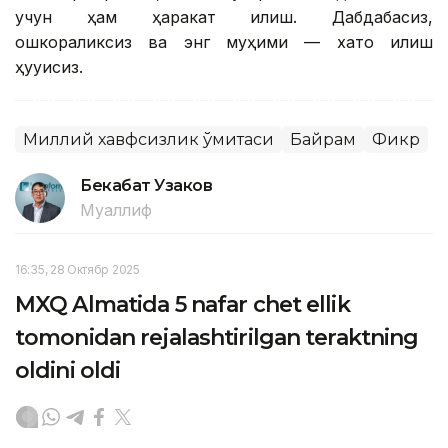
учун ҳам ҳаракат қилиш. Дабдабасиз,
ошкораликсиз ва энг муҳими — хато қилиш
ҳуқуқисиз.
Миллий хавфсизлик қўмитаси
Байрам
Фикр
Бекабат Узаков
Муаллиф
16:35, 28 Октябр 2025
MXQ Almatida 5 nafar chet ellik
tomonidan rejalashtirilgan teraktning
oldini oldi