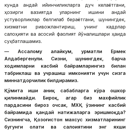
кунда қандай қийинчиликларга дуч келаётгани,
ҳозирги вазиятда уларнинг ишини қандай
устуворликлар белгилаб бераётгани, шунингдек,
хизматни ривожлантириш, унинг кадрлар
салоҳияти ва асосий фаолият йўналишлари ҳақида
суҳбатлашамиз.
— Ассалому алайкум, ҳурматли Ермек
Алдабергенули. Сизни, шунингдек, барча
ходимларни касбий байрамларингиз билан
табриклаш ва учрашиш имконияти учун сизга
миннатдорчилик билдирамиз.
Қўмита иши аниқ сабабларга кўра ошкор
қилинмайди. Бироқ, агар биз махфийлик
пардасини бироз очсак, МХҚ ўзининг касбий
байрамида қандай натижаларга эришмоқда?
Сизнингча, Қозоғистон махсус хизматларининг
бугунги ҳолати ва салоҳиятини энг яхши