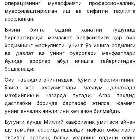
операциянинг муваффақияти профессионаллик,
мувофиқлаштирилган иш ва сифатли таҳлилга
асосланган.
Бизни битта оддий ҳақиқатни тушуниш
бирлаштиради: мамлакат хавфсизлиги ҳар бир
ходимнинг масъулияти, унинг ўз ишига содиқлиги
ва давлат ва унинг фуқаролари манфаатлари
йўлида қарорлар қабул қилишга тайёрлигидан
бошланади.
Сиз таъкидлаганингиздек, Қўмита фаолиятининг
ўзига хос хусусиятлари маълум даражада
махфийликни назарда тутади. Агар таҳдид
дастлабки босқичда бартараф этилса, жамият
унинг қанчалик яқинлигини ҳеч қачон билмайди.
Бугунги кунда Миллий хавфсизлик қўмитаси айнан
шу тамойил асосида ишлайди: нафақат оқибатларга
эътибор қаратиш, балки уларнинг олдини олиш