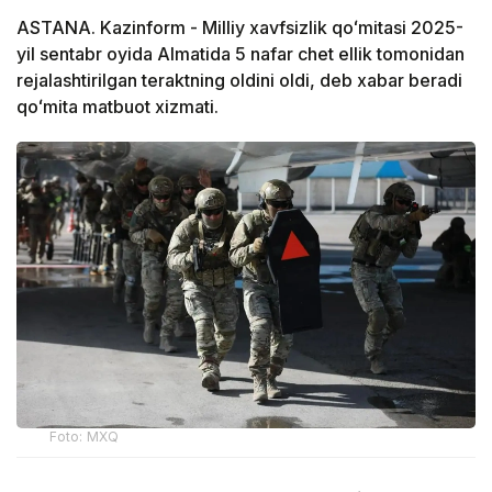
ASTANA. Kazinform - Milliy xavfsizlik qoʻmitasi 2025-
yil sentabr oyida Almatida 5 nafar chet ellik tomonidan
rejalashtirilgan teraktning oldini oldi, deb xabar beradi
qoʻmita matbuot xizmati.
Foto: MXQ