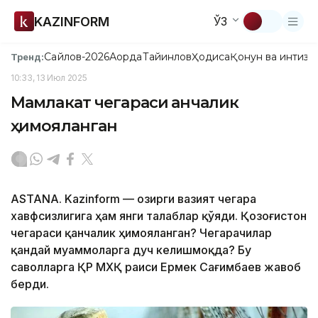
KAZINFORM
ЎЗ
Сайлов-2026
Ақорда
Тайинлов
Ҳодиса
Қонун ва интизо
Тренд:
10:33, 13 Июл 2025
Мамлакат чегараси қанчалик
ҳимояланган
ASTANA. Kazinform — Ҳозирги вазият чегара
хавфсизлигига ҳам янги талаблар қўяди. Қозоғистон
чегараси қанчалик ҳимояланган? Чегарачилар
қандай муаммоларга дуч келишмоқда? Бу
саволларга ҚР МХҚ раиси Ермек Сағимбаев жавоб
берди.