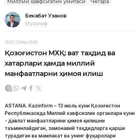
Миллий хавфсизлик қўмитаси
Чегара
Бекабат Узаков
Муаллиф
11:00, 13 Июл 2026
Қозоғистон МХҚ: вақт таҳдид ва
хатарлари ҳамда миллий
манфаатларни ҳимоя қилиш
ASTANА. Кazinform – 13 июль куни Қозоғистон
Республикасида Миллий хавфсизлик органлари куни
- давлат манфаатларини ҳимоя қилишни
таъминлайдиган, замонавий таҳдидларга қарши
турадиган ва мамлакат ва унинг фуқаролари