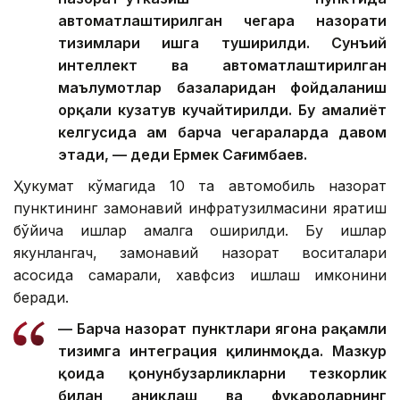
автоматлаштирилган чегара назорати
тизимлари ишга туширилди. Сунъий
интеллект ва автоматлаштирилган
маълумотлар базаларидан фойдаланиш
орқали кузатув кучайтирилди. Бу амалиёт
келгусида ҳам барча чегараларда давом
этади, — деди Ермек Сағимбаев.
Ҳукумат кўмагида 10 та автомобиль назорат
пунктининг замонавий инфратузилмасини яратиш
бўйича ишлар амалга оширилди. Бу ишлар
якунлангач, замонавий назорат воситалари
асосида самарали, хавфсиз ишлаш имконини
беради.
— Барча назорат пунктлари ягона рақамли
тизимга интеграция қилинмоқда. Мазкур
қоида қонунбузарликларни тезкорлик
билан аниқлаш ва фуқароларнинг