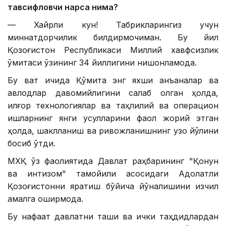
тавсифловчи нарса нима?
— Хайрли кун! Табрикларингиз учун
миннатдорчилик билдирмоқчиман. Бу йил
Қозоғистон Республикаси Миллий хавфсизлик
қўмитаси ўзининг 34 йиллигини нишонламоқда.
Бу вақт ичида Қўмита энг яхши анъаналар ва
авлодлар давомийлигини сақлаб қолган ҳолда,
илғор технологиялар ва таҳлилий ва операцион
ишларнинг янги усулларини фаол жорий этган
ҳолда, шаклланиш ва ривожланишнинг узоқ йўлини
босиб ўтди.
МХҚ ўз фаолиятида Давлат раҳбарининг "Қонун
ва интизом" тамойили асосидаги Адолатли
Қозоғистонни яратиш бўйича йўналишини изчил
амалга оширмоқда.
Бу нафақат давлатни ташқи ва ички таҳдидлардан