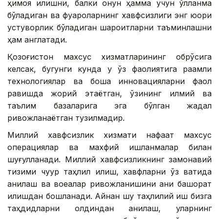
ҳимоя қилишни, балки қонун ҳамма учун қўлланма
бўладиган ва фуқароларнинг хавфсизлиги энг юқори
устуворлик бўладиган шароитларни таъминлашни
ҳам англатади.
Қозоғистон махсус хизматларининг обрўсига
келсак, бугунги кунда у ўз фаолиятига рақамли
технологиялар ва бошқа инновацияларни фаол
равишда жорий этаётган, ўзининг илмий ва
таълим базаларига эга бўлган жадал
ривожланаётган тузилмадир.
Миллий хавфсизлик хизмати нафақат махсус
операциялар ва махфий ишланмалар билан
шуғулланади. Миллий хавфсизликнинг замонавий
тизими чуқур таҳлил қилиш, хавфларни ўз вақтида
аниқлаш ва воқеалар ривожланишини аниқ башорат
қилишдан бошланади. Айнан шу таҳлилий иш бизга
таҳдидларни олдиндан аниқлаш, уларнинг