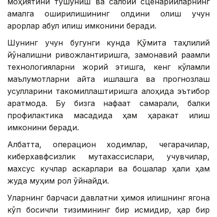
моҳиятини тушуниш ва салбий сценарийларнинг
амалга оширилишининг олдини олиш учун
қарорлар қабул қилиш имконини беради.
Шунинг учун бугунги кунда Қўмита таҳлилий
йўналишни ривожлантиришга, замонавий рақамли
технологияларни жорий этишга, кенг кўламли
маълумотларни қайта ишлашга ва прогнозлаш
усулларини такомиллаштиришга алоҳида эътибор
қаратмоқда. Бу бизга нафақат самарали, балки
профилактика мақсадида ҳам ҳаракат қилиш
имконини беради.
Албатта, операцион ходимлар, чегарачилар,
киберхавфсизлик мутахассислари, учувчилар,
махсус кучлар аскарлари ва бошқалар ҳали ҳам
жуда муҳим рол ўйнайди.
Уларнинг барчаси давлатни ҳимоя қилишнинг ягона
кўп босқичли тизимининг бир қисмидир, ҳар бир