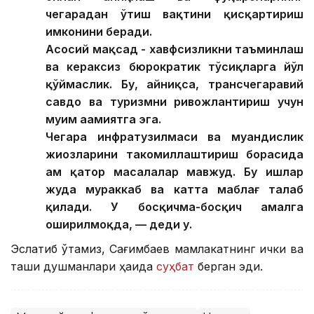
чегарадан ўтиш вақтини қисқартириш
имконини беради.
Асосий мақсад - хавфсизликни таъминлаш
ва кераксиз бюрократик тўсиқларга йўл
қўймаслик. Бу, айниқса, трансчегаравий
савдо ва туризмни ривожлантириш учун
муҳим аҳамиятга эга.
Чегара инфратузилмаси ва муҳандислик
жиҳозларини такомиллаштириш борасида
ҳам қатор масалалар мавжуд. Бу ишлар
жуда мураккаб ва катта маблағ талаб
қилади. У босқичма-босқич амалга
оширилмоқда, — деди у.
Эслатиб ўтамиз, Сағимбаев мамлакатнинг ички ва
ташқи душманлари ҳақида
суҳбат
берган эди.