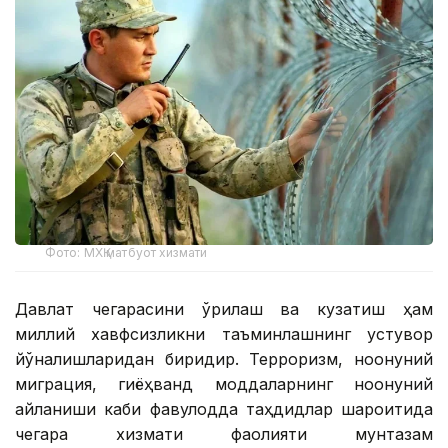
Фото: МХҚ матбуот хизмати
Давлат чегарасини қўриқлаш ва кузатиш ҳам
миллий хавфсизликни таъминлашнинг устувор
йўналишларидан биридир. Терроризм, ноқонуний
миграция, гиёҳванд моддаларнинг ноқонуний
айланиши каби фавқулодда таҳдидлар шароитида
чегара хизмати фаолияти мунтазам