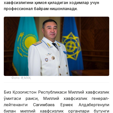
хавфсизлигини ҳимоя қиладиган ходимлар учун
профессионал байрам нишонланади.
Фото: ҚР МХҚ
Биз Қозоғистон Республикаси Миллий хавфсизлик
қўмитаси раиси, Миллий хавфсизлик генерал-
лейтенанти Сағимбаев Ермек Алдабергенули
билан миллий хавфсизлик органлари бугунги