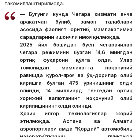
такомиллаштирилмоқда.
— Бугунги кунда Чегара хизмати анча
ҳаракатчан бўлиб, замон талаблари
асосида фаолият юритиб, мамлакатимиз
сарҳадларини ишончли ҳимоя қилмоқда.
2025 йил бошидан буён чегарачилар
чегара режимини бузган 14,6 мингдан
ортиқ фуқарони қўлга олди. Улар
томонидан мамлакатга ноқонуний
равишда қурол-яроғ ва ўқ-дорилар олиб
киришга бўлган 475 уринишнинг олди
олинди, 14 миллиард тенгедан ортиқ
хорижий валютанинг ноқонуний олиб
кирилишининг олди олинди.
Ҳозир илғор технологиялар жорий
этилмоқда. Астана ва Алмати
аэропортлари ҳамда “Қордай” автомобиль
назорат-ўтказиш пунктида