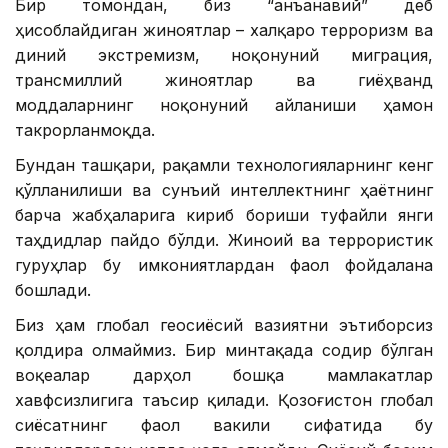
Бир томондан, биз “анъанавий” деб
ҳисоблайдиган жиноятлар – халқаро терроризм ва
диний экстремизм, ноқонуний миграция,
трансмиллий жиноятлар ва гиёҳванд
моддаларнинг ноқонуний айланиши ҳамон
такрорланмоқда.
Бундан ташқари, рақамли технологияларнинг кенг
қўлланилиши ва сунъий интеллектнинг ҳаётнинг
барча жабҳаларига кириб бориши туфайли янги
таҳдидлар пайдо бўлди. Жиноий ва террористик
гуруҳлар бу имкониятлардан фаол фойдалана
бошлади.
Биз ҳам глобал геосиёсий вазиятни эътиборсиз
қолдира олмаймиз. Бир минтақада содир бўлган
воқеалар дарҳол бошқа мамлакатлар
хавфсизлигига таъсир қилади. Қозоғистон глобал
сиёсатнинг фаол вакили сифатида бу