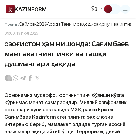
KAZINFORM
ЎЗ
Сайлов-2026
Ақорда
Тайинлов
Ҳодиса
Қонун ва интизо
Тренд:
09:00, 13 Июл 2025
Қозоғистон ҳам нишонда: Сағимбаев
мамлакатнинг ички ва ташқи
душманлари ҳақида
Осмонимиз мусаффо, юртнинг тинч бўлиши кўзга
кўринмас меҳнат самарасидир. Миллий хавфсизлик
органлари куни арафасида МХҚ раиси Ермек
Сағимбаев Кazinform агентлигига эксклюзив
интервью бериб, мамлакат олдида турган асосий
вазифалар ҳақида айтиб ўтди. Терроризм, диний