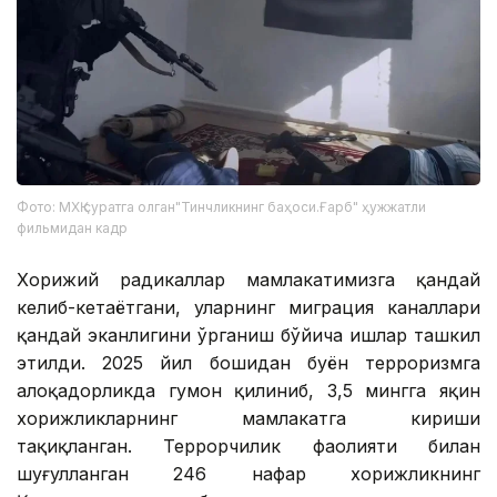
Фото: МХҚ суратга олган"Тинчликнинг баҳоси.Ғарб" ҳужжатли
фильмидан кадр
Хорижий радикаллар мамлакатимизга қандай
келиб-кетаётгани, уларнинг миграция каналлари
қандай эканлигини ўрганиш бўйича ишлар ташкил
этилди. 2025 йил бошидан буён терроризмга
алоқадорликда гумон қилиниб, 3,5 мингга яқин
хорижликларнинг мамлакатга кириши
тақиқланган. Террорчилик фаолияти билан
шуғулланган 246 нафар хорижликнинг