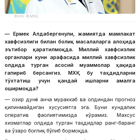
Фото: ҚР МХҚ
— Ермек Алдабергенули, жамиятда мамлакат
хавфсизлиги билан боғлиқ масалаларга алоҳида
эътибор қаратилмоқда. Миллий хавфсизлик
органлари куни арафасида миллий хавфсизлик
олдида турган асосий муаммолар ҳақида
гапириб берсангиз. МХҚ бу таҳдидларни
тўхтатиш учун қандай ишларни амалга
оширмоқда?
— Ҳозир дунё анча мураккаб ва олдиндан прогноз
қилинмайдиган хусусиятга эга. Буни кундалик
оператив фаолиятимизда кўрамиз. Махсус
хизматлар олдида турган таҳдидлар ранг-баранг
ва ўзаро боғлиқ бўлиб бормоқда.