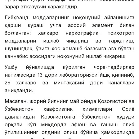
зарар етказувчи ҳаракатдир.
Гиёҳванд моддаларнинг ноқонуний айланишига
қарши кураш учта асосий элемент билан
боғланган: халқаро наркотрафик, психотроп
моддаларни ишлаб чиқариш ва тарқатиш,
шунингдек, ўзига хос хомашё базасига эга бўлган
каннабис асосидаги ноқонуний ишлаб чиқариш.
Ушбу йўналишда кўрилган чора-тадбирлар
натижасида 13 дори лабораторияси йшқ қилиниб,
29 халқаро ва минтақавий дори каналлари
аниқланди.
Масалан, жорий йилнинг май ойида Қозоғистон ва
Ўзбекистон хавфсизлик хизматлари Осиё
давлатидан Қозоғистонга Ўзбекистон ҳудуди
орқали кўп миқдорда афюн ва гашиш олиб
ўтилишининг олдини олиш бўйича ҳамкорликда