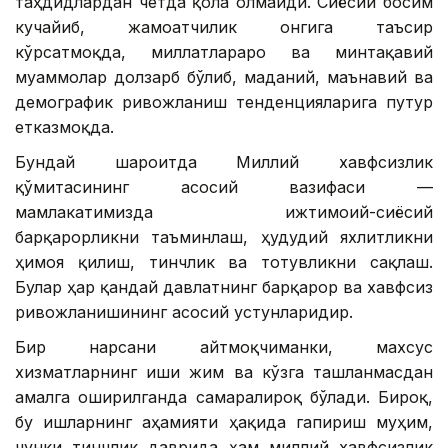
таҳдидлардан четда қола олмайди. Сиёсий босим
кучайиб, жамоатчилик онгига таъсир
кўрсатмоқда, миллатлараро ва минтақавий
муаммолар долзарб бўлиб, маданий, маънавий ва
демографик ривожланиш тенденцияларига путур
етказмоқда.
Бундай шароитда Миллий хавфсизлик
қўмитасининг асосий вазифаси —
мамлакатимизда ижтимоий-сиёсий
барқарорликни таъминлаш, ҳудудий яхлитликни
ҳимоя қилиш, тинчлик ва тотувликни сақлаш.
Булар ҳар қандай давлатнинг барқарор ва хавфсиз
ривожланишининг асосий устунларидир.
Бир нарсани айтмоқчиманки, махсус
хизматларнинг иши жим ва кўзга ташланмасдан
амалга оширилганда самаралироқ бўлади. Бироқ,
бу ишларнинг аҳамияти ҳақида гапириш муҳим,
чунки тинчлик даврида ҳам миллий хавфсизлик