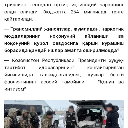
триллион тенгедан ортиқ иқтисодий зарарнинг
олди олинди, бюджетга 254 миллиард тенге
қайтарилди.
— Трансмиллий жиноятлар, жумладан, наркотик
моддаларнинг ноқонуний айланиши ва
ноқонуний қурол савдосига қарши курашиш
борасида қандай ишлар амалга оширилмоқда?
— Қозоғистон Республикаси Президенти ҳуқуқ-
тартибот идораларининг кенгайтирилган
йиғилишида таъкидлаганидек, кучлар блоки
фаолиятининг асосий тамойили — “Қонун ва
интизом”.