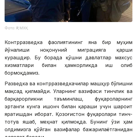
Фото: ҚР МХҚ
Контрразведка фаолиятининг яна бир муҳим
йўналиши ноқонуний миграцияга қарши
курашдир. Бу борада қўшни давлатлар махсус
хизматлари билан ҳамкорликда иш олиб
бормоқдамиз.
Разведка ва контрразведкачилар машҳур бўлишни
мақсад қилмайди. Уларнинг вазифаси тинчлик ва
барқарорликни таъминлаш, фуқароларнинг
эртанги кунга ишонч билан қараши учун шароит
яратишдан иборат. Қозоғистон фуқаролари тинч-
тотув яшаб, меҳнат қилмоқда. Бунинг ўзи ҳам
олдимизга қўйган вазифалар бажарилаётганидан