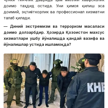
доимо таҳдид остида. Уни ҳимоя қилиш эса
доимий, эҳтиёткорлик ва профессионал хизматни
талаб қилади.
— Диний экстремизм ва терроризм масаласи
доимо долзарбдир. Ҳозирда Қозоғистон махсус
хизматлари ушбу йўналишда қандай вазифа ва
йўналишлар устида ишламоқда?