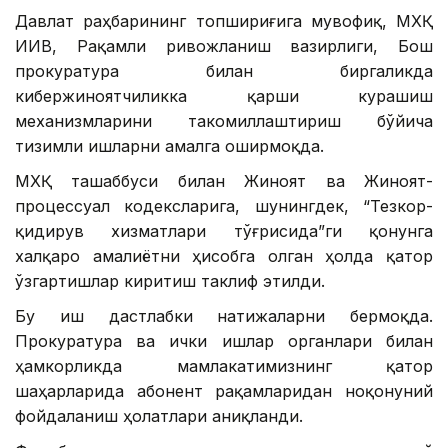
Давлат раҳбарининг топшириғига мувофиқ, МХҚ
ИИВ, Рақамли ривожланиш вазирлиги, Бош
прокуратура билан биргаликда
кибержиноятчиликка қарши курашиш
механизмларини такомиллаштириш бўйича
тизимли ишларни амалга оширмоқда.
МХҚ ташаббуси билан Жиноят ва Жиноят-
процессуал кодексларига, шунингдек, “Тезкор-
қидирув хизматлари тўғрисида”ги қонунга
халқаро амалиётни ҳисобга олган ҳолда қатор
ўзгартишлар киритиш таклиф этилди.
Бу иш дастлабки натижаларни бермоқда.
Прокуратура ва ички ишлар органлари билан
ҳамкорликда мамлакатимизнинг қатор
шаҳарларида абонент рақамларидан ноқонуний
фойдаланиш ҳолатлари аниқланди.