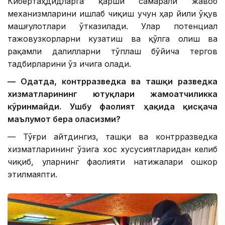
Кибертаҳдидларга қарши самарали жавоб
механизмларини ишлаб чиқиш учун ҳар йили ўқув
машғулотлари ўтказилади. Улар потенциал
тажовузкорларни кузатиш ва қўлга олиш ва
рақамли далилларни тўплаш бўйича тергов
тадбирларини ўз ичига олади.
— Одатда, контрразведка ва ташқи разведка
хизматларининг ютуқлари жамоатчиликка
кўринмайди. Ушбу фаолият ҳақида қисқача
маълумот бера оласизми?
— Тўғри айтдингиз, ташқи ва контрразведка
хизматларининг ўзига хос хусусиятларидан келиб
чиқиб, уларнинг фаолияти натижалари ошкор
этилмаяпти.