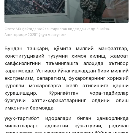
Фото: МХҚ сайтида жойлаштирилган видеодан кадр. "Найза-
Антитеррор-2025" ўқув машғулоти
Бундан ташқари, қўмита миллий манфаатлар,
конституциявий тузумни ҳимоя қилиш, жамоат
хавфсизлигини таъминлашга алоҳида эътибор
қаратмоқда. Устивор йўналишлардан бири миллий
экстремизм, сепаратизм, фуқароларнинг хорижий
қуролли можароларга жалб этилишига қарши
курашишдир. Кўрилаётган чора-тадбирлар
бузғунчи хатти-ҳаракатларнинг олдини олиш
имконини бермоқда.
Ҳуқуқ-тартибот идоралари билан ҳамкорликда
миллатлараро адоватни қўзғатувчи, радикал
қарашларга эга шахсларни аниқлаш бўйича ишлар