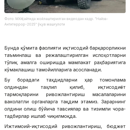
Фото: МХҚ сайтида жойлаштирилган видеодан кадр. "Найза-
Антитеррор-2025" ўқув машғулоти
Бунда қўмита фаолияти иқтисодий барқарорликни
таъминлаш ва режалаштирилган ислоҳотларни
тўлиқ амалга оширишда мамлакат раҳбариятига
кўмаклашиш тамойилларига асосланади.
Бу борадаги таҳдидларни ҳар томонлама
олдиндан таҳлил қилиб, иқтисодиёт
тармоқларини ривожлантириш масалаларини
ваколатли органларга тақдим этамиз. Зарарнинг
олдини олиш бўйича тавсиялар ва тизимли чора-
тадбирлар ишлаб чиқилмоқда.
Ижтимоий-иқтисодий ривожлантириш, бюджет