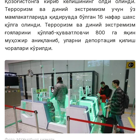
Қозоғистонга кириб келишининг олди олинди.
Терроризм ва диний экстремизм учун ўз
мамлакатларида қидирувда бўлган 16 нафар шахс
қўлга олинди. Терроризм ва диний экстремизм
ғояларини қўллаб-қувватловчи 800 га яқин
муҳожир аниқланиб, уларни депортация қилиш
чоралари кўрилди.
Фото: МХҚ матбуот хизмати