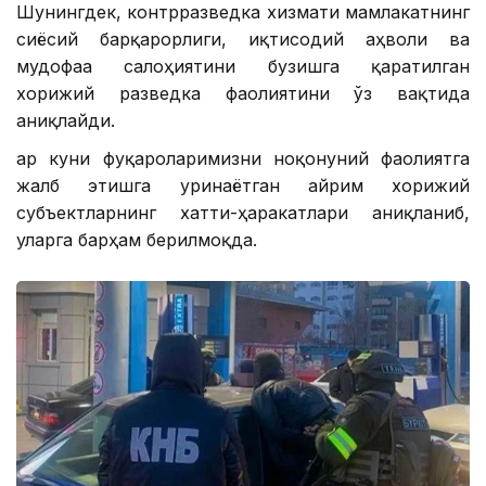
Шунингдек, контрразведка хизмати мамлакатнинг
сиёсий барқарорлиги, иқтисодий аҳволи ва
мудофаа салоҳиятини бузишга қаратилган
хорижий разведка фаолиятини ўз вақтида
аниқлайди.
Ҳар куни фуқароларимизни ноқонуний фаолиятга
жалб этишга уринаётган айрим хорижий
субъектларнинг хатти-ҳаракатлари аниқланиб,
уларга барҳам берилмоқда.