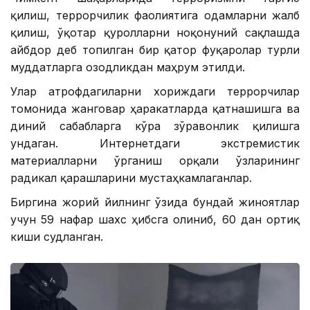
қилиш, террорчилик фаолиятига одамларни жалб
қилиш, ўқотар қуролларни ноқонуний сақлашда
айбдор деб топилган бир қатор фуқаролар турли
муддатларга озодликдан маҳрум этилди.
Улар атрофдагиларни хориждаги террорчилар
томонида жанговар ҳаракатларда қатнашишга ва
диний сабабларга кўра зўравонлик қилишга
ундаган. Интернетдаги экстремистик
материалларни ўрганиш орқали ўзларининг
радикал қарашларини мустаҳкамлаганлар.
Биргина жорий йилнинг ўзида бундай жиноятлар
учун 59 нафар шахс ҳибсга олиниб, 60 дан ортиқ
киши судланган.