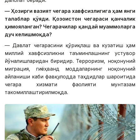
далолат беради.
— Ҳозирги вазият чегара хавфсизлигига ҳам янги
талаблар қўяди. Қозоғистон чегараси қанчалик
ҳимояланган? Чегарачилар қандай муаммоларга
дуч келишмоқда?
— Давлат чегарасини қўриқлаш ва кузатиш ҳам
миллий хавфсизликни таъминлашнинг устувор
йўналишларидан биридир. Терроризм, ноқонуний
миграция, гиёҳванд моддаларнинг ноқонуний
айланиши каби фавқулодда таҳдидлар шароитида
чегара хизмати фаолияти мунтазам
такомиллаштирилмоқда.