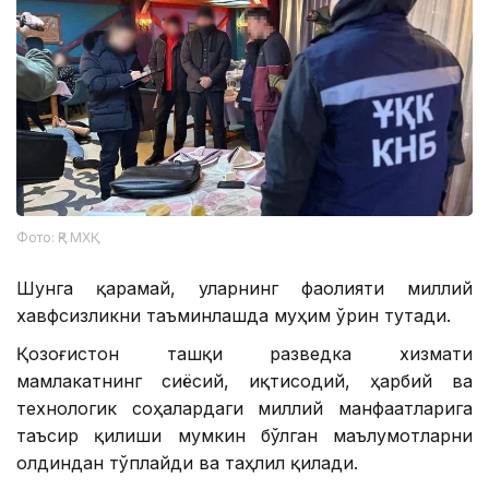
Фото: ҚР МХҚ
Шунга қарамай, уларнинг фаолияти миллий
хавфсизликни таъминлашда муҳим ўрин тутади.
Қозоғистон ташқи разведка хизмати
мамлакатнинг сиёсий, иқтисодий, ҳарбий ва
технологик соҳалардаги миллий манфаатларига
таъсир қилиши мумкин бўлган маълумотларни
олдиндан тўплайди ва таҳлил қилади.