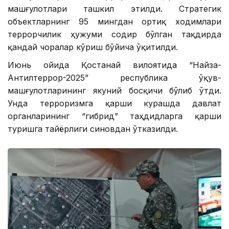
машғулотлари ташкил этилди. Стратегик
объектларнинг 95 мингдан ортиқ ходимлари
террорчилик ҳужуми содир бўлган тақдирда
қандай чоралар кўриш бўйича ўқитилди.
Июнь ойида Қостанай вилоятида “Найза-
Антилтеррор-2025” республика ўқув-
машғулотларининг якуний босқичи бўлиб ўтди.
Унда терроризмга қарши курашда давлат
органларининг “гибрид” таҳдидларга қарши
туришга тайёрлиги синовдан ўтказилди.