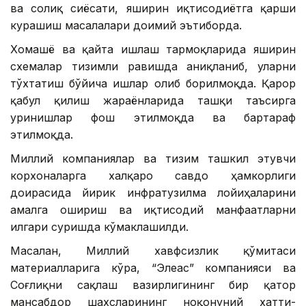
ва солиқ сиёсати, яширин иқтисодиётга қарши
курашиш масалалари доимий эътиборда.
Хомашё ва қайта ишлаш тармоқларида яширин
схемалар тизимли равишда аниқланиб, уларни
тўхтатиш бўйича ишлар олиб борилмоқда. Қарор
қабул қилиш жараёнларида ташқи таъсирга
уринишлар фош этилмоқда ва бартараф
этилмоқда.
Миллий компаниялар ва тизим ташкил этувчи
корхоналарга халқаро савдо ҳамкорлиги
доирасида йирик инфратузилма лойиҳаларини
амалга ошириш ва иқтисодий манфаатларни
илгари суришда кўмаклашилди.
Масалан, Миллий хавфсизлик қўмитаси
материалларига кўра, “Элеас” компанияси ва
Соғлиқни сақлаш вазирлигининг бир қатор
мансабдор шахсларининг ноқонуний хатти-