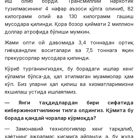
иш олиб борди. Трансмиллий наркотик
тузилмасининг 4 нафар аъзоси қўлга олиниб, 82
килограмм опий ва 130 килограмм гашиш
мусодара қилинди. Қора бозор қиймати 2 миллион
доллар атрофида бўлиши мумкин.
Жами олти ой давомида 3,4 тоннадан ортиқ
гиёҳвандлик воситалари ва 7,5 тоннага яқин
прекурсорлар мусодара қилинди.
Кўриб турганингиздек, бу борадаги ишлар кенг
кўламли бўлса-да, ҳал этилмаган муаммолар ҳам
кўп. Биз уларни ҳал қилиш ва хизматларимизни
яхшилаш устида ишлаяпмиз.
— Янги таҳдидлардан бири сифатида
кибержиноятчиликни тилга олдингиз. Қўмита бу
борада қандай чоралар кўрмоқда?
— Замонавий технологиялар кенг тарқалиб,
ҳаётнинг ажралмас қисмига айланди. Ҳа, бу жуда