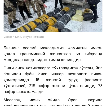
Фото: ҚР МХҚ матбуот хизмати
Бизнинг асосий мақсадимиз жамиятни имкон
қадар трансмиллий жиноятлар ва гиёҳванд
моддалар савдосидан ҳимоя қилишдир.
Энди аниқ натижаларга тўхталадиган бўлсам, йил
бошидан буён Ички ишлар вазирлиги билан
ҳамкорликда 15 жиноий гуруҳ фаолияти
тўхтатилиб, 218 нафар аъзоси қўлга олинди, 73
нафар шахс қамалди.
Масалан, июнь ойида Орал шаҳрида
тадбиркорлардан пул ундираётган жиноий гуруҳ