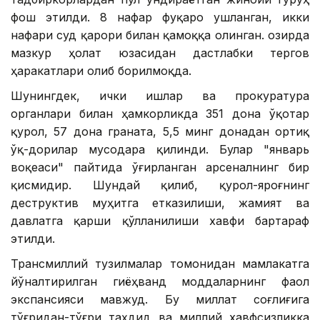
фош этилди. 8 нафар фуқаро ушланган, икки
нафари суд қарори билан қамоққа олинган. Ҳозирда
мазкур ҳолат юзасидан дастлабки тергов
ҳаракатлари олиб борилмоқда.
Шунингдек, ички ишлар ва прокуратура
органлари билан ҳамкорликда 351 дона ўқотар
қурол, 57 дона граната, 5,5 минг донадан ортиқ
ўқ-дорилар мусодара қилинди. Булар "январь
воқеаси" пайтида ўғирланган арсеналнинг бир
қисмидир. Шундай қилиб, қурол-яроғнинг
деструктив муҳитга етказилиши, жамият ва
давлатга қарши қўлланилиши хавфи бартараф
этилди.
Трансмиллий тузилмалар томонидан мамлакатга
йўналтирилган гиёҳванд моддаларнинг фаол
экспансияси мавжуд. Бу миллат соғлиғига
тўғридан-тўғри таҳдид ва миллий хавфсизликка