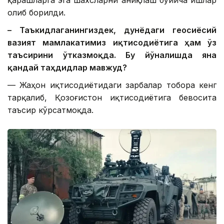
олиб борилди.
– Таъкидлаганингиздек, дунёдаги геосиёсий
вазият мамлакатимиз иқтисодиётига ҳам ўз
таъсирини ўтказмоқда. Бу йўналишда яна
қандай таҳдидлар мавжуд?
— Жаҳон иқтисодиётидаги зарбалар тобора кенг
тарқалиб, Қозоғистон иқтисодиётига бевосита
таъсир кўрсатмоқда.