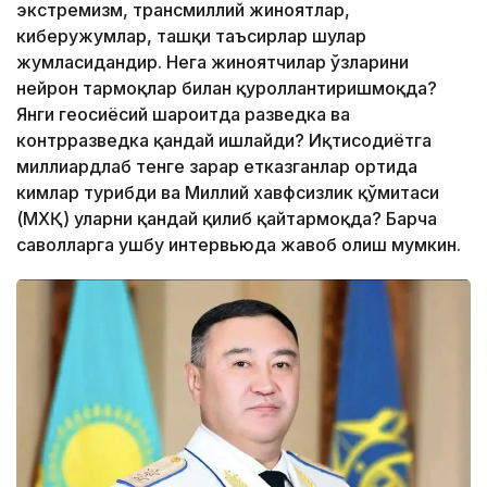
экстремизм, трансмиллий жиноятлар,
киберҳужумлар, ташқи таъсирлар шулар
жумласидандир. Нега жиноятчилар ўзларини
нейрон тармоқлар билан қуроллантиришмоқда?
Янги геосиёсий шароитда разведка ва
контрразведка қандай ишлайди? Иқтисодиётга
миллиардлаб тенге зарар етказганлар ортида
кимлар турибди ва Миллий хавфсизлик қўмитаси
(МХҚ) уларни қандай қилиб қайтармоқда? Барча
саволларга ушбу интервьюда жавоб олиш мумкин.