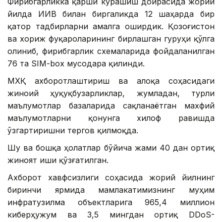
Фирибгарликка қарши курашиш доирасида жорий
йилда ИИВ билан биргаликда 12 шаҳарда бир
қатор тадбирларни амалга оширдик. Қозоғистон
ва хориж фуқароларининг бирлашган гуруҳи қўлга
олиниб, фирибгарлик схемаларида фойдаланилган
76 та SIM-box мусодара қилинди.
МХҚ ахборотлаштириш ва алоқа соҳасидаги
жиноий ҳуқуқбузарликлар, жумладан, турли
маълумотлар базаларида сақланаётган махфий
маълумотларни қонунга хилоф равишда
ўзгартиришни тергов қилмоқда.
Шу ва бошқа ҳолатлар бўйича жами 40 дан ортиқ
жиноят иши қўзғатилган.
Ахборот хавфсизлиги соҳасида жорий йилнинг
биринчи ярмида мамлакатимизнинг муҳим
инфратузилма объектларига 965,4 миллион
киберҳужум ва 3,5 мингдан ортиқ DDoS-