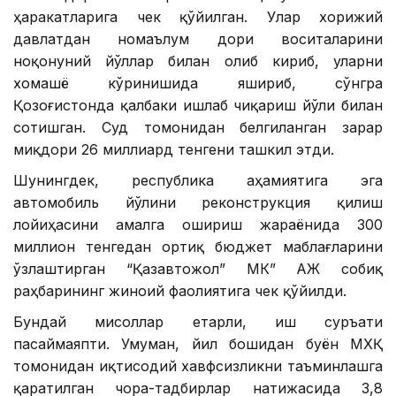
ҳаракатларига чек қўйилган. Улар хорижий
давлатдан номаълум дори воситаларини
ноқонуний йўллар билан олиб кириб, уларни
хомашё кўринишида яшириб, сўнгра
Қозоғистонда қалбаки ишлаб чиқариш йўли билан
сотишган. Суд томонидан белгиланган зарар
миқдори 26 миллиард тенгени ташкил этди.
Шунингдек, республика аҳамиятига эга
автомобиль йўлини реконструкция қилиш
лойиҳасини амалга ошириш жараёнида 300
миллион тенгедан ортиқ бюджет маблағларини
ўзлаштирган “Қазавтожол” МК” АЖ собиқ
раҳбарининг жиноий фаолиятига чек қўйилди.
Бундай мисоллар етарли, иш суръати
пасаймаяпти. Умуман, йил бошидан буён МХҚ
томонидан иқтисодий хавфсизликни таъминлашга
қаратилган чора-тадбирлар натижасида 3,8