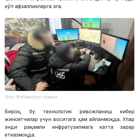
кўп афзалликларга эга.
Фото: ҚР МХҚ матбуот хизмати
Бироқ, бу технологик ривожланиш кибер
жиноятчилар учун воситага ҳам айланмоқда. Улар
энди рақамли инфратузилмага катта зарар
етказмоқда.