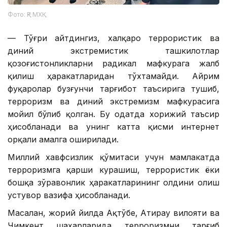
Фото: ҚР МХҚ
— Тўғри айтдингиз, халқаро террористик ва
диний экстремистик ташкилотлар
қозоғистонликларни радикал мафкурага жалб
қилиш ҳаракатларидан тўхтамайди. Айрим
фуқаролар бузғунчи тарғибот таъсирига тушиб,
терроризм ва диний экстремизм мафкурасига
мойил бўлиб қолган. Бу одатда хорижий таъсир
ҳисобланади ва унинг катта қисми интернет
орқали амалга оширилади.
Миллий хавфсизлик қўмитаси учун мамлакатда
терроризмга қарши курашиш, террористик ёки
бошқа зўравонлик ҳаракатларининг олдини олиш
устувор вазифа ҳисобланади.
Масалан, жорий йилда Ақтўбе, Атирау вилояти ва
Чимкент шаҳарларида терроризмни тарғиб