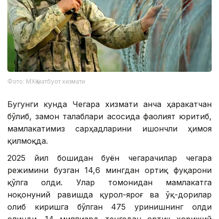
Фото: МХҚ матбуот хизмати
Бугунги кунда Чегара хизмати анча ҳаракатчан
бўлиб, замон талаблари асосида фаолият юритиб,
мамлакатимиз сарҳадларини ишончли ҳимоя
қилмоқда.
2025 йил бошидан буён чегарачилар чегара
режимини бузган 14,6 мингдан ортиқ фуқарони
қўлга олди. Улар томонидан мамлакатга
ноқонуний равишда қурол-яроғ ва ўқ-дорилар
олиб киришга бўлган 475 уринишнинг олди
олинди, 14 миллиард тенгедан ортиқ хорижий