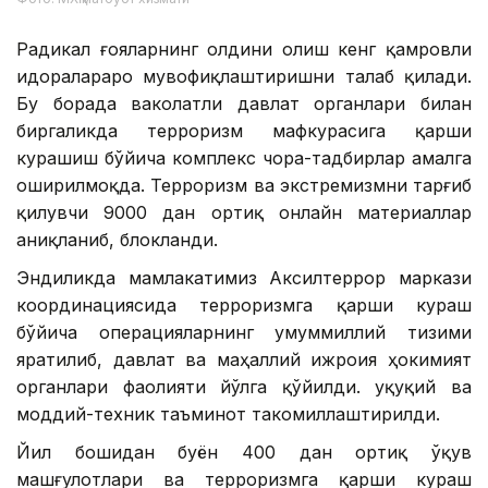
Радикал ғояларнинг олдини олиш кенг қамровли
идоралараро мувофиқлаштиришни талаб қилади.
Бу борада ваколатли давлат органлари билан
биргаликда терроризм мафкурасига қарши
курашиш бўйича комплекс чора-тадбирлар амалга
оширилмоқда. Терроризм ва экстремизмни тарғиб
қилувчи 9000 дан ортиқ онлайн материаллар
аниқланиб, блокланди.
Эндиликда мамлакатимиз Аксилтеррор маркази
координациясида терроризмга қарши кураш
бўйича операцияларнинг умуммиллий тизими
яратилиб, давлат ва маҳаллий ижроия ҳокимият
органлари фаолияти йўлга қўйилди. Ҳуқуқий ва
моддий-техник таъминот такомиллаштирилди.
Йил бошидан буён 400 дан ортиқ ўқув
машғулотлари ва терроризмга қарши кураш