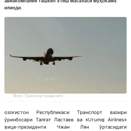
авиакомпания ташкил этиш масаласи муҳокама
қилинди.
Фото: Транспорт вазирлиги
Қозоғистон Республикаси Транспорт вазири
ўринбосари Талғат Ластаев ва «Urumqi Airlines»
вице-президенти Чжан Лян ўртасидаги