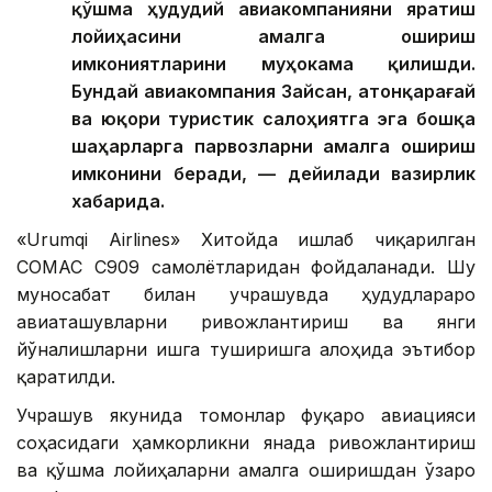
қўшма ҳудудий авиакомпанияни яратиш
лойиҳасини амалга ошириш
имкониятларини муҳокама қилишди.
Бундай авиакомпания Зайсан, Қатонқарағай
ва юқори туристик салоҳиятга эга бошқа
шаҳарларга парвозларни амалга ошириш
имконини беради, — дейилади вазирлик
хабарида.
«Urumqi Airlines» Хитойда ишлаб чиқарилган
COMAC C909 самолётларидан фойдаланади. Шу
муносабат билан учрашувда ҳудудлараро
авиаташувларни ривожлантириш ва янги
йўналишларни ишга туширишга алоҳида эътибор
қаратилди.
Учрашув якунида томонлар фуқаро авиацияси
соҳасидаги ҳамкорликни янада ривожлантириш
ва қўшма лойиҳаларни амалга оширишдан ўзаро