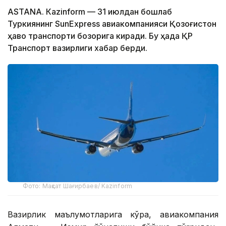
ASTANА. Кazinform — 31 июлдан бошлаб
Туркиянинг SunExpress авиакомпанияси Қозоғистон
ҳаво транспорти бозорига киради. Бу ҳақда ҚР
Транспорт вазирлиги хабар берди.
Фото: Мақсат Шағирбаев/ Kazinform
Вазирлик маълумотларига кўра, авиакомпания