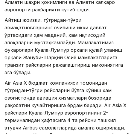
Алмати шаҳри ҳокимлиги ва Алмати халқаро
аэропорти раҳбарияти кутиб олди.
Айтиш жоизки, тўғридан-тўғри
авиақатновларнинг очилиши икки давлат
ўртасидаги ҳам маданий, ҳам иқтисодий
алоқаларни мустаҳкамлайди. Мамлакатимиз
фуқаролари Куала-Лумпур орқали қулай уланиш
орқали Жануби-Шарқий Осиё мамлакатларига
транзит рейсларни режалаштириш имкониятига
эга бўлади.
Air Asia X бюджет компанияси томонидан
тўғридан-тўғри рейсларни йўлга қўйиш ҳам
Қозоғистонда авиация хизматлари бозорида
рақобатни кучайтиришга ёрдам беради. Air Asia X
рейслари Куала-Лумпур аэропортининг 2-
терминалидан ҳафтасига 4 та рейсни ташкил
этувчи Airbus самолётларида амалга оширилади.