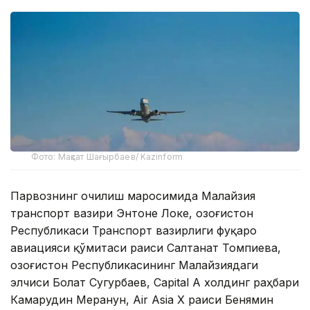
Фото: Мақсат Шағырбаев/ Kazinform
Парвознинг очилиш маросимида Малайзия
транспорт вазири Энтоне Локе, Қозоғистон
Республикаси Транспорт вазирлиги фуқаро
авиацияси қўмитаси раиси Салтанат Томпиева,
Қозоғистон Республикасининг Малайзиядаги
элчиси Болат Сугурбаев, Capital A холдинг раҳбари
Камарудин Меранун, Air Asia X раиси Бенямин