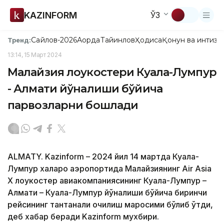
KAZINFORM
ЎЗ
Сайлов-2026
Ақорда
Тайинлов
Ҳодиса
Қонун ва интизо
Тренд:
13:14, 15 Март 2024
Малайзия лоукостери Куала-Лумпур
- Алмати йўналиши бўйича
парвозларни бошлади
ALMATY. Kazinform – 2024 йил 14 мартда Куала-
Лумпур халқаро аэропортида Малайзиянинг Air Asia
X лоукостер авиакомпаниясининг Куала-Лумпур –
Алмати – Куала-Лумпур йўналиши бўйича биринчи
рейсининг тантанали очилиш маросими бўлиб ўтди,
деб хабар беради Kazinform мухбири.