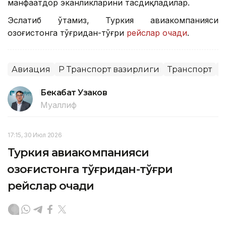
манфаатдор эканликларини тасдиқладилар.
Эслатиб ўтамиз, Туркия авиакомпанияси
Қозоғистонга тўғридан-тўғри
рейслар очади
.
Авиация
ҚР Транспорт вазирлиги
Транспорт
Х
Бекабат Узаков
Муаллиф
17:15, 30 Июл 2026
Туркия авиакомпанияси
Қозоғистонга тўғридан-тўғри
рейслар очади