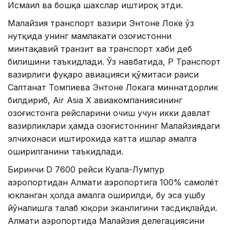
Исмаил ва бошқа шахслар иштироқ этди.
Малайзия транспорт вазири Энтоне Локе ўз
нутқида унинг мамлакати Қозоғистонни
минтақавий транзит ва транспорт хаби деб
билишини таъкидлади. Ўз навбатида, ҚР Транспорт
вазирлиги фуқаро авиацияси қўмитаси раиси
Салтанат Томпиева Энтоне Локага миннатдорлик
билдириб, Air Asia X авиакомпаниясининг
Қозоғистонга рейсларини очиш учун икки давлат
вазирликлари ҳамда Қозоғистоннинг Малайзиядаги
элчихонаси иштирокида катта ишлар амалга
оширилганини таъкидлади.
Биринчи D 7600 рейси Куала-Лумпур
аэропортидан Алмати аэропортига 100% самолёт
юкланган ҳолда амалга оширилди, бу эса ушбу
йўналишга талаб юқори эканлигини тасдиқлайди.
Алмати аэропортида Малайзия делегациясини