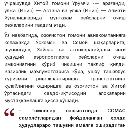
учрашувда Хитой томони Урумчи -— Қарағанди,
Қулжа (Инин) — Астана ва Қулжа (Инин) — Алмати
йўналишларида мунтазам рейсларни очиш
режаларини тақдим этди.
Ўз навбатида, Қозоғистон томони авиакомпанияга
келажакда Ўскемен ва Семей шаҳарларига,
шунингдек, Зайсан ва Қатонкарагайдаги янги
ҳудудий аэропортларга рейсларни очиш
имкониятини кўриб чиқишни таклиф қилди.
Вазирлик маълумотларига кўра, ушбу ташаббус
туризмни ривожлантиришга, транспортнинг
қулайлигини оширишга ва Қозоғистон ва Хитой
ўртасидаги савдо-иқтисодий алоқаларни
мустаҳкамлашга ҳисса қўшади.
– Томонлар Қозоғистонда CОМАC
самолётларидан фойдаланган ҳолда
ҳудудлараро ташувни амалга оширадиган