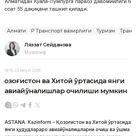
Алматидан Куала-Лумпурга парвоз давомийлиги 6
соат 55 дақиқани ташкил қилади.
Алмати
ҚР Транспорт вазирлиги
Туризм
Транс
Ляззат Сейданова
Муаллиф
19:15, 03 Август 2026
Қозоғистон ва Хитой ўртасида янги
авиайўналишлар очилиши мумкин
ASTANА. Кazinform – Қозоғистон ва Хитой ўртасида
янги ҳудудлараро авиайўналишларни очиш ва қўшма