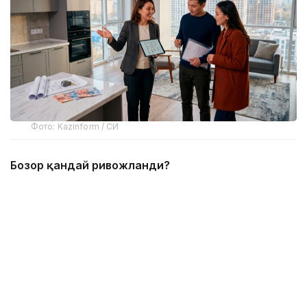
Фото: Kazinform / СИ
Бозор қандай ривожланди?
Флиппинг АҚШда ўтган асрнинг 70-80 йилларидаги
иқтисодий инқироз даврида пайдо бўлди ва
кейин дунёнинг кўплаб мамлакатларига тарқалди.
Қозоғистонда унинг дастлабки белгилари 2000
йилларнинг бошларида сезиларли бўлди. Ўша
пайтда уй-жой қурилиши авж олган ва талаб
юқори бўлган, шунинг учун инвесторлар