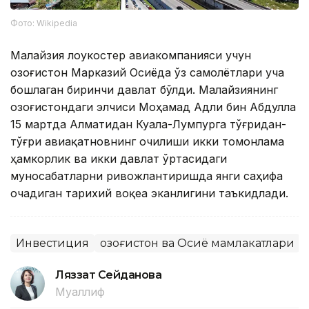
Фото: Wikipedia
Малайзия лоукостер авиакомпанияси учун
Қозоғистон Марказий Осиёда ўз самолётлари уча
бошлаган биринчи давлат бўлди. Малайзиянинг
Қозоғистондаги элчиси Моҳамад Адли бин Абдулла
15 мартда Алматидан Куала-Лумпурга тўғридан-
тўғри авиақатновнинг очилиши икки томонлама
ҳамкорлик ва икки давлат ўртасидаги
муносабатларни ривожлантиришда янги саҳифа
очадиган тарихий воқеа эканлигини таъкидлади.
Инвестиция
Қозоғистон ва Осиё мамлакатлари
Ляззат Сейданова
Муаллиф