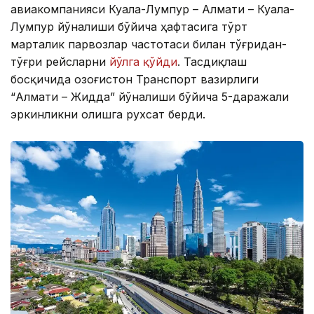
авиакомпанияси Куала-Лумпур – Алмати – Куала-
Лумпур йўналиши бўйича ҳафтасига тўрт
марталик парвозлар частотаси билан тўғридан-
тўғри рейсларни
йўлга қўйди
. Тасдиқлаш
босқичида Қозоғистон Транспорт вазирлиги
“Алмати – Жидда” йўналиши бўйича 5-даражали
эркинликни олишга рухсат берди.