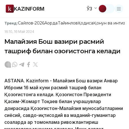
KAZINFORM
ЎЗ
Сайлов-2026
Ақорда
Тайинлов
Ҳодиса
Қонун ва интизо
Тренд:
16:10, 16 Май 2024
Малайзия Бош вазири расмий
ташриф билан Қозоғистонга келади
ASTANA. Kazinform - Малайзия Бош вазири Анвар
Иброҳим 16 май куни расмий ташриф билан
Қозоғистонга келади. Қозоғистон Президенти
Қасим-Жомарт Тоқаев билан учрашувлар
доирасида Қозоғистон-Малайзия муносабатларини
сиёсий, савдо-иқтисодий ва маданий-гуманитар
соҳаларда ҳар томонлама ривожлантириш