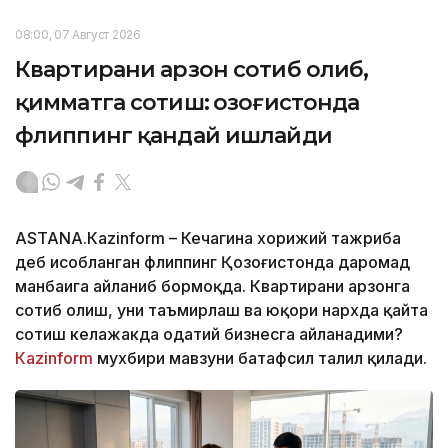
08:00, 07 Август 2026
Квартирани арзон сотиб олиб,
қимматга сотиш: Қозоғистонда
флиппинг қандай ишлайди
ASTANА.Кazinform – Кечагина хорижий тажриба
деб ҳисобланган флиппинг Қозоғистонда даромад
манбаига айланиб бормоқда. Квартирани арзонга
сотиб олиш, уни таъмирлаш ва юқори нархда қайта
сотиш келажакда одатий бизнесга айланадими?
Кazinform
мухбири мавзуни батафсил таҳлил қилади.