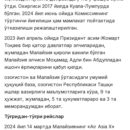
ўтди. Охиргиси 2017 йилда Куала-Лумпурда
бўлган. 2024 йил июнь ойида Комиссиянинг
тўртинчи йиғилиши ҳам мамлакат пойтахтида
ўтказилиши режалаштирилган.
2023 йил апрель ойида Президент Қасим-Жомарт
Тоқаев бир қатор давлатлар элчиларидан,
жумладан Малайзия қироли вакили бўлган
Малайзия элчиси Моҳамад Адли бин Абдулладан
ишонч ёрлиқларини қабул қилди.
Қозоғистон ва Малайзия ўртасидаги умумий
ҳуқуқий база, Қозоғистон Республикаси Ташқи
ишлар вазирлиги маълумотларига кўра, 9 та
ҳужжат, жумладан, 5 та ҳукуматлараро ва 3 та
меморандумдан иборат.
Тўғридан-тўғри рейслар
2024 йил 14 мартда Малайзиянинг «Air Asia X»