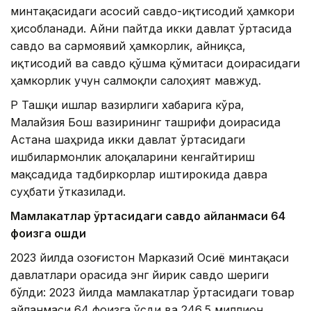
минтақасидаги асосий савдо-иқтисодий ҳамкори
ҳисобланади. Айни пайтда икки давлат ўртасида
савдо ва сармоявий ҳамкорлик, айниқса,
иқтисодий ва савдо қўшма қўмитаси доирасидаги
ҳамкорлик учун салмоқли салоҳият мавжуд.
ҚР Ташқи ишлар вазирлиги хабарига кўра,
Малайзия Бош вазирининг ташрифи доирасида
Астана шаҳрида икки давлат ўртасидаги
ишбилармонлик алоқаларини кенгайтириш
мақсадида тадбиркорлар иштирокида давра
суҳбати ўтказилади.
Мамлакатлар ўртасидаги савдо айланмаси 64
фоизга ошди
2023 йилда Қозоғистон Марказий Осиё минтақаси
давлатлари орасида энг йирик савдо шериги
бўлди: 2023 йилда мамлакатлар ўртасидаги товар
айланмаси 64 фоизга ўсди ва 246,5 миллион