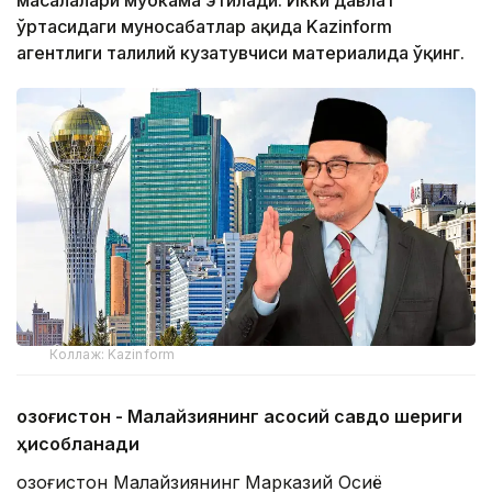
масалалари муҳокама этилади. Икки давлат
ўртасидаги муносабатлар ҳақида Kazinform
агентлиги таҳлилий кузатувчиси материалида ўқинг.
Коллаж: Kazinform
Қозоғистон - Малайзиянинг асосий савдо шериги
ҳисобланади
Қозоғистон Малайзиянинг Марказий Осиё