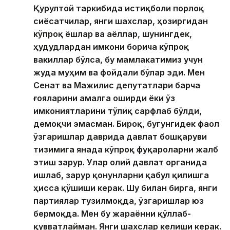
Қурултой таркибида истиқболи порлоқ
сиёсатчилар, янги шахслар, ҳозиргидан
кўпроқ ёшлар ва аёллар, шунингдек,
ҳудудлардан имкони борича кўпроқ
вакиллар бўлса, бу мамлакатимиз учун
жуда муҳим ва фойдали бўлар эди. Мен
Сенат ва Мажилис депутатлари барча
ғояларини амалга оширди ёки ўз
имкониятларини тўлиқ сарфлаб бўлди,
демоқчи эмасман. Бироқ, бугунгидек фаол
ўзгаришлар даврида давлат бошқаруви
тизимига янада кўпроқ фуқароларни жалб
этиш зарур. Улар олий давлат органида
ишлаб, зарур қонунларни қабул қилишга
ҳисса қўшиши керак. Шу билан бирга, янги
партиялар тузилмоқда, ўзгаришлар юз
бермоқда. Мен бу жараённи қўллаб-
қувватлайман. Янги шахслар келиши керак.