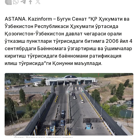
ASTANA. Kazinform – Бугун Сенат “ҚР Ҳукумати ва
Ўзбекистон Республикаси Ҳукумати ўртасида
Қозоғистон-Ўзбекистон давлат чегараси орқали
ўтказиш пунктлари тўғрисидаги битимга 2006 йил 4
сентябрдаги Баённомага ўзгартириш ва қўшимчалар
киритиш тўғрисидаги баённомани ратификация
қилиш тўғрисида”ги Қонунни маъқуллади.
Фото: Видеодан алынған скрин