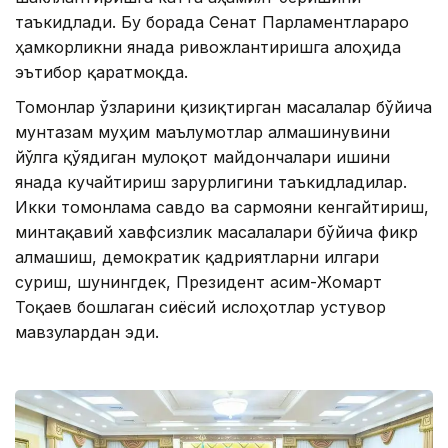
таъкидлади. Бу борада Сенат Парламентлараро
ҳамкорликни янада ривожлантиришга алоҳида
эътибор қаратмоқда.
Томонлар ўзларини қизиқтирган масалалар бўйича
мунтазам муҳим маълумотлар алмашинувини
йўлга қўядиган мулоқот майдончалари ишини
янада кучайтириш зарурлигини таъкидладилар.
Икки томонлама савдо ва сармояни кенгайтириш,
минтақавий хавфсизлик масалалари бўйича фикр
алмашиш, демократик қадриятларни илгари
суриш, шунингдек, Президент Қасим-Жомарт
Тоқаев бошлаган сиёсий ислоҳотлар устувор
мавзулардан эди.