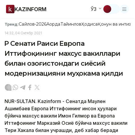
KAZINFORM
ЎЗ
Сайлов-2026
Ақорда
Тайинлов
Ҳодиса
Қонун ва интизо
Тренд:
14:32, 04 Октябр 2021
ҚР Сенати Раиси Европа
Иттифоқининг махсус вакиллари
билан Қозоғистондаги сиёсий
модернизацияни муҳокама қилди
NUR-SULTAN. Kazinform - Сенатда Маулен
Aшимбаев Европа Иттифоқининг инсон ҳуқуқлари
бўйича махсус вакили Имон Гилмор ва Европа
Иттифоқининг Марказий Осиё бўйича махсус вакили
Тери Хакала билан учрашди, деб хабар беради