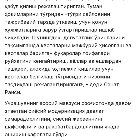
қабул қилиш режалаштирилган. Туман
ҳокимларини тўғридан -тўғри сайловини
тажрибавий тарзда ўтказиш учун қонун
ҳужжатларига зарур ўзгартиришлар ишлаб
чиқилади. Шунингдек, депутатлик ўринларини
тақсимлашда квоталарни мажбурий ҳисоблаш ва
квоталар берилган фуқаролар тоифалари
рўйхатини кенгайтириш, аёллар ва ёшлардан
ташқари, алоҳида эҳтиёжли кишилар учун
квоталар белгилаш тўғрисидаги низомни
тасдиқлаш режалаштирилган», - деди Сенат
Раиси.
Учрашувнинг асосий мавзуси Қозоғистонда давом
этаётган сиёсий модернизация давлат
самарадорлигини, сиёсий жараённинг
шаффофлиги ва рақобатбардошлигини янада
ошириш кафолати бўлди.