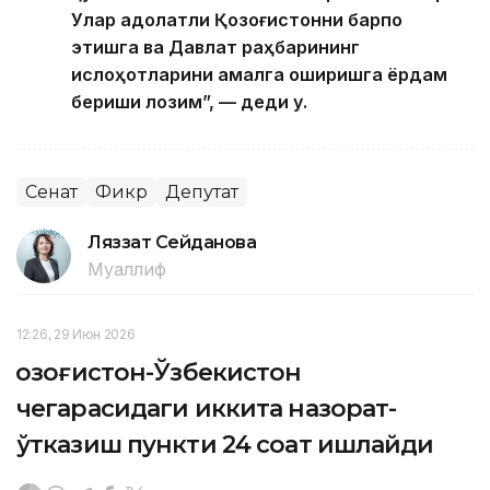
Улар адолатли Қозоғистонни барпо
этишга ва Давлат раҳбарининг
ислоҳотларини амалга оширишга ёрдам
бериши лозим”, — деди у.
Сенат
Фикр
Депутат
Ляззат Сейданова
Муаллиф
12:26, 29 Июн 2026
Қозоғистон-Ўзбекистон
чегарасидаги иккита назорат-
ўтказиш пункти 24 соат ишлайди