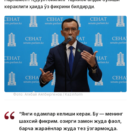
кераклиги ҳақида ўз фикрини билдирди.
Фото: Агибай Аяпбергенов / Kazinform
“Янги одамлар келиши керак. Бу — менинг
шахсий фикрим. Ҳозирги замон жуда фаол,
барча жараёнлар жуда тез ўзгармоқда.