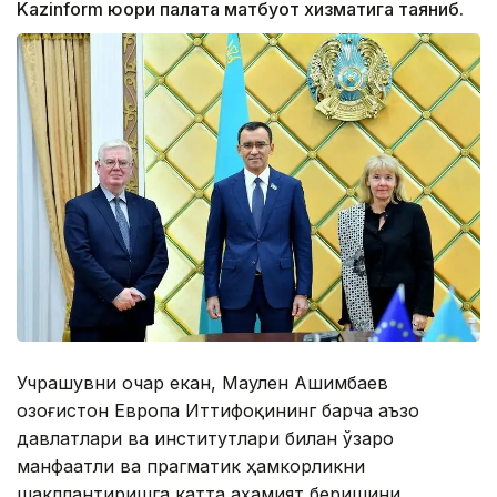
Kazinform юқори палата матбуот хизматига таяниб.
Учрашувни очар екан, Маулен Aшимбаев
Қозоғистон Европа Иттифоқининг барча аъзо
давлатлари ва институтлари билан ўзаро
манфаатли ва прагматик ҳамкорликни
шакллантиришга катта аҳамият беришини