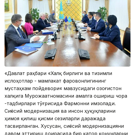
«Давлат раҳбари «Халқ бирлиги ва тизимли
ислоҳотлар - мамлакат фаровонлигининг
мустаҳкам пойдевори« мавзусидаги Қозоғистон
халқига Мурожаатномасини амалга ошириш чора
-тадбирлари тўғрисида Фармонни имзолади.
Сиёсий модернизация ва инсон ҳуқуқларини
ҳимоя қилиш қисми сезиларли даражада
тасвирланган. Хусусан, сиёсий модернизацияни
давом эттириш доирасида бир қатор қонунларни