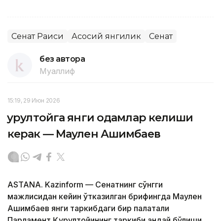
Сенат Раиси
Асосий янгилик
Сенат
без автора
Муаллиф
15:19, 29 Июн 2026
Қурултойга янги одамлар келиши
керак — Маулен Ашимбаев
ASTANA. Kazinform — Сенатнинг сўнгги
мажлисидан кейин ўтказилган брифингда Маулен
Ашимбаев янги таркибдаги бир палатали
Парламент Қурултойининг таркиби қандай бўлиши