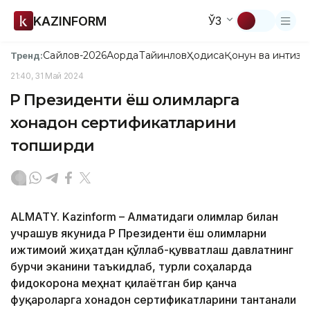
KAZINFORM
ЎЗ
Сайлов-2026
Ақорда
Тайинлов
Ҳодиса
Қонун ва интизо
Тренд:
21:40, 31 Май 2024
ҚР Президенти ёш олимларга
хонадон сертификатларини
топширди
ALMATY. Kazinform – Алматидаги олимлар билан
учрашув якунида ҚР Президенти ёш олимларни
ижтимоий жиҳатдан қўллаб-қувватлаш давлатнинг
бурчи эканини таъкидлаб, турли соҳаларда
фидокорона меҳнат қилаётган бир қанча
фуқароларга хонадон сертификатларини тантанали