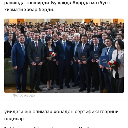
равишда топширди. Бу ҳақда Ақорда матбуот
хизмати хабар берди.
Фото: Ақорда
Қуйидаги ёш олимлар хонадон сертификатларини
олдилар: