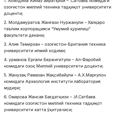
1. Абилдина Айназ Қайратқизи – Қ.Сатбаев номидаги
Қозоғистон миллий техника тадқиқот университети
доценти;
2. Молдамуратов Жанғази Нуржанули – Халқаро
таълим корпорацияси “Умумий қурилиш”
факультети декани;
3. Алия Темирхан – Қозоғистон-Британия техника
университети илмий ходими;
4. Қурманов Ерғали Бержигитули – Ал-Фаробий
номидаги Қозоқ Миллий университети доценти;
5. Жанузақ Рамазан Жақсибайули – A.X.Maрғулон
номидаги Археология институти лаборатория
мудири;
6. Омарова Жансая Бағдатқизи – Қ.И.Сатбаев
номидаги Қозоғистон миллий техника тадқиқот
университети катта ўқитувчиси;