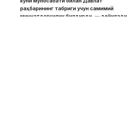
куни муносабати билан Давлат
раҳбарининг табриги учун самимий
миннатдорчилик билдирди, — дейилади
хабарда.
Қирол Филипп шунингдек, Президентнинг
таклифига биноан бу йил Қозоғистонга бўлажак
давлат ташрифига алоҳида аҳамият беришини
таъкидлади.
Бельгия
Қозоғистон Президенти
Ақорда
Бекабат Узаков
Муаллиф
17:12, 05 Август 2026
Президент “Байтерек”