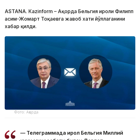
ASTANА. Кazinform – Ақорда Бельгия Қироли Филипп
Қасим-Жомарт Тоқаевга жавоб хати йўллаганини
хабар қилди.
Фото: Ақорда
— Телеграммада Қирол Бельгия Миллий