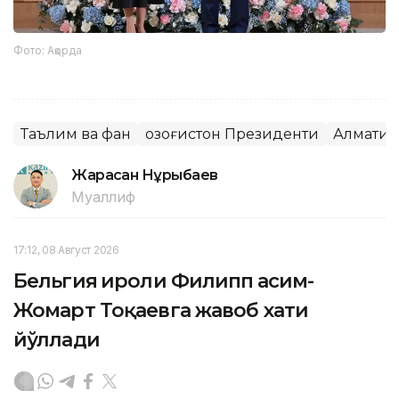
Фото: Ақорда
Таълим ва фан
Қозоғистон Президенти
Алмати
Жарасқан Нұрыбаев
Муаллиф
17:12, 08 Август 2026
Бельгия Қироли Филипп Қасим-
Жомарт Тоқаевга жавоб хати
йўллади