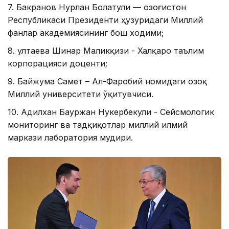
7. Бакранов Нурлан Болатули — Қозоғистон
Республикаси Президенти ҳузуридаги Миллий
фанлар академиясининг бош ходими;
8. Қултаева Шинар Маликқизи - Халқаро таълим
корпорацияси доценти;
9. Байжума Самет – Ал-Фаробий номидаги Қозоқ
Миллий университети ўқитувчиси.
10. Адилхан Бауржан Нукербекули - Сейсмологик
мониторинг ва тадқиқотлар миллий илмий
маркази лаборатория мудири.