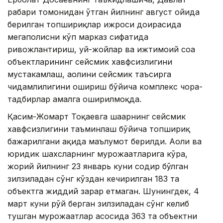
раҳбари томонидан ўтган йилнинг август ойида
берилган топшириқлар ижроси доирасида
мегаполисни кўп марказ сифатида
ривожлантириш, уй-жойлар ва ижтимоий соҳа
объектларининг сейсмик хавфсизлигини
мустаҳкамлаш, аҳолини сейсмик таъсирга
чидамлилигини ошириш бўйича комплекс чора-
тадбирлар амалга оширилмоқда.
Қасим-Жомарт Тоқаевга шаҳарнинг сейсмик
хавфсизлигини таъминлаш бўйича топшириқ
бажарилгани ҳақида маълумот берилди. Аҳоли ва
юридик шахсларнинг мурожаатларига кўра,
жорий йилнинг 23 январь куни содир бўлган
зилзиладан сўнг кўздан кечирилган 183 та
объектга жиддий зарар етмаган. Шунингдек, 4
март куни рўй берган зилзиладан сўнг келиб
тушган мурожаатлар асосида 363 та объектни