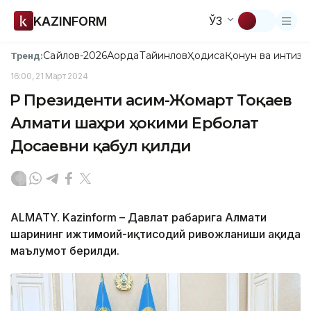
KAZINFORM
ЎЗ
Сайлов-2026
Ақорда
Тайинлов
Ҳодиса
Қонун ва интизо
Тренд:
16:00, 21 Март 2024
ҚР Президенти Қасим-Жомарт Тоқаев
Алмати шаҳри ҳокими Ерболат
Досаевни қабул қилди
ALMATY. Kazinform – Давлат раҳбарига Алмати
шаҳрининг ижтимоий-иқтисодий ривожланиши ҳақида
маълумот берилди.