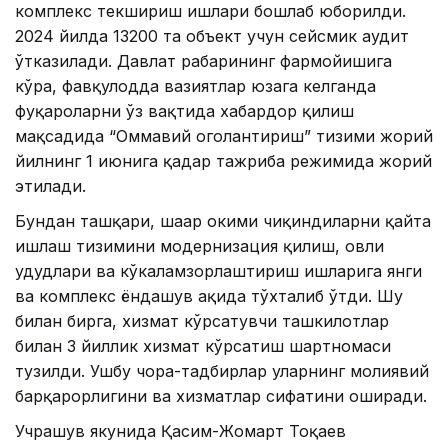
комплекс текшириш ишлари бошлаб юборилди.
2024 йилда 13200 та объект учун сейсмик аудит
ўтказилади. Давлат раҳбарининг фармойишига
кўра, фавқулодда вазиятлар юзага келганда
фуқароларни ўз вақтида хабардор қилиш
мақсадида “Оммавий огоҳлантириш” тизими жорий
йилнинг 1 июнига қадар тажриба режимида жорий
этилади.
Бундан ташқари, шаҳар ҳокими чиқиндиларни қайта
ишлаш тизимини модернизация қилиш, ҳовли
ҳудудлари ва кўкаламзорлаштириш ишларига янги
ва комплекс ёндашув ҳақида тўхталиб ўтди. Шу
билан бирга, хизмат кўрсатувчи ташкилотлар
билан 3 йиллик хизмат кўрсатиш шартномаси
тузилди. Ушбу чора-тадбирлар уларнинг молиявий
барқарорлигини ва хизматлар сифатини оширади.
Учрашув якунида Қасим-Жомарт Тоқаев