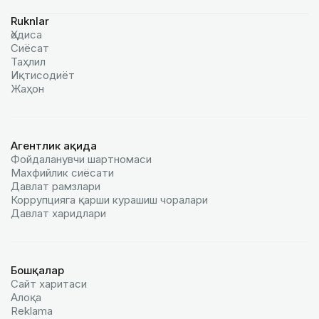
Ruknlar
Ҳодиса
Сиёсат
Таҳлил
Иқтисодиёт
Жаҳон
Агентлик ҳақида
Фойдаланувчи шартномаси
Махфийлик сиёсати
Давлат рамзлари
Коррупцияга қарши курашиш чоралари
Давлат харидлари
Бошқалар
Сайт харитаси
Алоқа
Reklamа