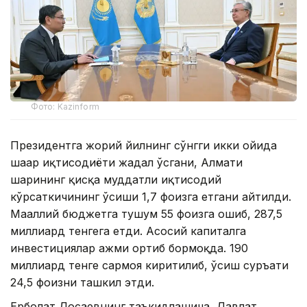
Фото: Kazinform
Президентга жорий йилнинг сўнгги икки ойида
шаҳар иқтисодиёти жадал ўсгани, Алмати
шаҳрининг қисқа муддатли иқтисодий
кўрсаткичининг ўсиши 1,7 фоизга етгани айтилди.
Маҳаллий бюджетга тушум 55 фоизга ошиб, 287,5
миллиард тенгега етди. Асосий капиталга
инвестициялар ҳажми ортиб бормоқда. 190
миллиард тенге сармоя киритилиб, ўсиш суръати
24,5 фоизни ташкил этди.
Ерболат Досаевнинг таъкидлашича, Давлат