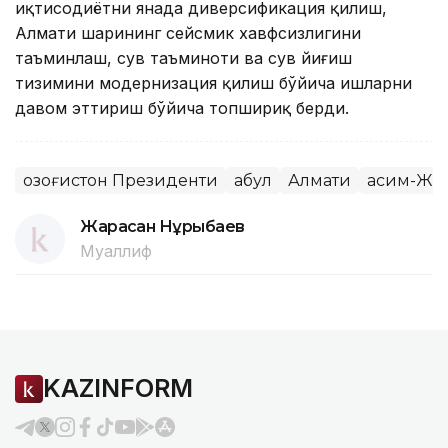
иқтисодиётни янада диверсификация қилиш,
Алмати шаҳрининг сейсмик хавфсизлигини
таъминлаш, сув таъминоти ва сув йиғиш
тизимини модернизация қилиш бўйича ишларни
давом эттириш бўйича топшириқ берди.
Қозоғистон Президенти
Қабул
Алмати
Қасим-Жо
Жарасқан Нұрыбаев
Муаллиф
KAZINFORM