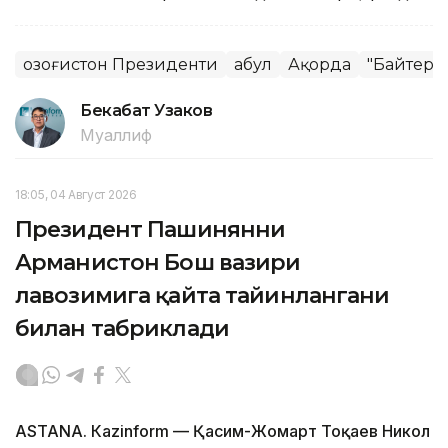
Қозоғистон Президенти
Қабул
Ақорда
"Байтере
Бекабат Узаков
Муаллиф
18:05, 04 Август 2026
Президент Пашинянни
Арманистон Бош вазири
лавозимига қайта тайинлангани
билан табриклади
ASTANА. Кazinform — Қасим-Жомарт Тоқаев Никол