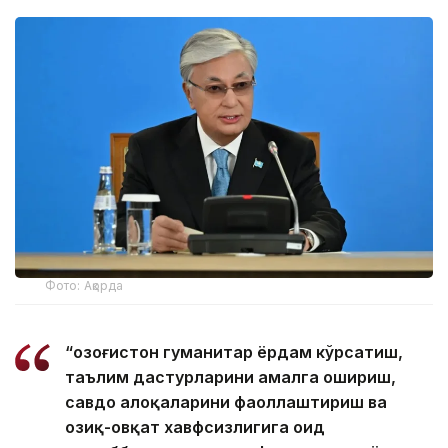
Фото: Ақорда
“Қозоғистон гуманитар ёрдам кўрсатиш,
таълим дастурларини амалга ошириш,
савдо алоқаларини фаоллаштириш ва
озиқ-овқат хавфсизлигига оид