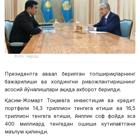
Фото: Ақорда
Президентга аввал берилган топшириқларнинг
бажарилиши ва холдингни ривожлантиришнинг
асосий йўналишлари ҳақида ахборот берилди.
Қасим-Жомарт Тоқаевга инвестиция ва кредит
портфели 14,3 триллион тенгега етиши ва 16,5
триллион тенгега етиши, йиллик соф фойда эса
400 миллиард тенгедан ошиши кутилаётгани
маълум қилинди.