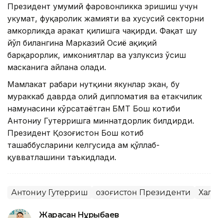
Президент умумий фаровонликка эришиш учун
ҳукумат, фуқаролик жамияти ва хусусий секторни
ҳамкорликда ҳаракат қилишга чақирди. Фақат шу
йўл билангина Марказий Осиё ҳақиқий
барқарорлик, имкониятлар ва узлуксиз ўсиш
масканига айлана олади.
Мамлакат раҳбари нутқини якунлар экан, бу
мураккаб даврда олий дипломатия ва етакчилик
намунасини кўрсатаётган БМТ Бош котиби
Антониу Гутерришга миннатдорлик билдирди.
Президент Қозоғистон Бош котиб
ташаббусларини келгусида ҳам қўллаб-
қувватлашини таъкидлади.
Антониу Гутерриш
Қозоғистон Президенти
Халқ
Жарасқан Нұрыбаев