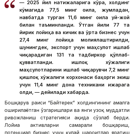
— 2025 йил натижаларига кўра, холдинг
кўмагида 77,5 минг оила, жумладан,
навбатда турган 11,6 минг оила уй-жой
билан таъминланди. Ўтган йили 77 та
йирик лойиҳа ва кичик ва ўрта бизнес учун
27,4 минг лойиҳа молиялаштирилди,
шунингдек, экспорт учун маҳсулот ишлаб
чиқарадиган 131 та тадбиркор қўллаб-
қувватланди. Қишлоқ хўжалиги
маҳсулотларини ишлаб чиқарувчи 7,2 минг
қишлоқ хўжалиги корхонаси баҳорги экиш
учун 11,4 минг дона техникани ижарага
олди, — дейилади хабарда.
Бошқарув раиси “Байтерек” холдингининг амалга
оширилаётган ўзгаришлари ва янги узоқ муддатли
ривожланиш стратегияси ҳақида сўзлаб берди.
Лойиҳа активларни самарали бошқариш,
потенциал бизнес учун қулай шароитлар яратиш