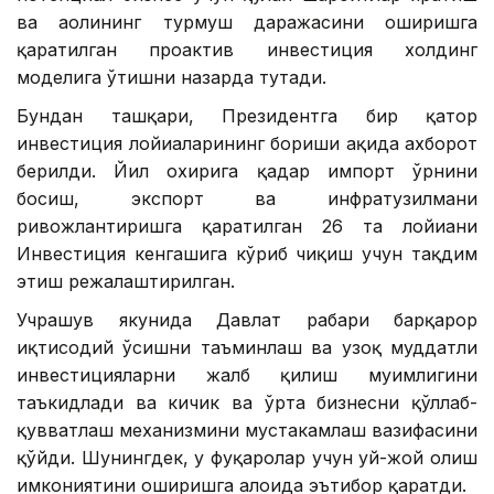
ва аҳолининг турмуш даражасини оширишга
қаратилган проактив инвестиция холдинг
моделига ўтишни назарда тутади.
Бундан ташқари, Президентга бир қатор
инвестиция лойиҳаларининг бориши ҳақида ахборот
берилди. Йил охирига қадар импорт ўрнини
босиш, экспорт ва инфратузилмани
ривожлантиришга қаратилган 26 та лойиҳани
Инвестиция кенгашига кўриб чиқиш учун тақдим
этиш режалаштирилган.
Учрашув якунида Давлат раҳбари барқарор
иқтисодий ўсишни таъминлаш ва узоқ муддатли
инвестицияларни жалб қилиш муҳимлигини
таъкидлади ва кичик ва ўрта бизнесни қўллаб-
қувватлаш механизмини мустаҳкамлаш вазифасини
қўйди. Шунингдек, у фуқаролар учун уй-жой олиш
имкониятини оширишга алоҳида эътибор қаратди.