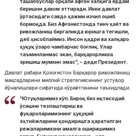
ташаббуслар орқали афғон халқига ёрдам
беришни давом эттиради. Икки давлат
ўртасидаги савдо ҳажми изчил ошиб
бормоқда. Биз Афғонистонда тинч ҳаёт ва
ривожланиш биргаликда юришга тегишли,
деб ҳисоблаймиз. Инсон қадри ва халқаро
ҳуқуқ ўзаро чамбарчас боғлиқ. Улар
таъминланмас экан, барқарорликка
эришиш мумкин эмас”, – деди Президент.
Давлат раҳбари Қозоғистон Барқарор ривожланиш
мақсадларини миллий стратегиясининг устувор
йўналишлари сифатида кўраётганини таъкидлади.
“Ютуқларимиз кўп. Бироқ биз иқтисодий
ўсишни тезлаштириш ва
фуқароларимизнинг ҳуқуқий
эҳтиёжларини қондиришга қаратилган
режаларимизни амалга оширишимиз