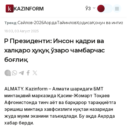
KAZINFORM
ЎЗ
Сайлов-2026
Ақорда
Тайинлов
Ҳодиса
Қонун ва интизо
Тренд:
16:03, 03 Август 2025
ҚР Президенти: Инсон қадри ва
халқаро ҳуқуқ ўзаро чамбарчас
боғлиқ
ALMATY. Kazinform – Алмати шаҳридаги БМТ
минтақавий марказида Қасим-Жомарт Тоқаев
Афғонистонда тинч ҳаёт ва барқарор тараққиётга
эришиш минтақа хавфсизлиги нуқтаи назаридан
жуда муҳим эканини таъкидлади. Бу ҳақда Ақорда
хабар берди.