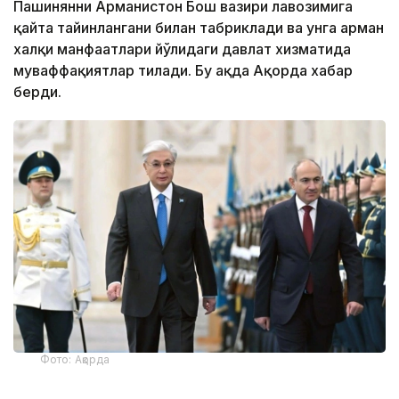
Пашинянни Арманистон Бош вазири лавозимига
қайта тайинлангани билан табриклади ва унга арман
халқи манфаатлари йўлидаги давлат хизматида
муваффақиятлар тилади. Бу ҳақда Ақорда хабар
берди.
Фото: Ақорда