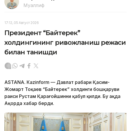
Муаллиф
17:12, 05 Август 2026
Президент “Байтерек”
холдингининг ривожланиш режаси
билан танишди
ASTANА. Каzinform — Давлат раҳбари Қасим-
Жомарт Тоқаев “Байтерек” холдинги бошқаруви
раиси Рустам Қарағойшинни қабул қилди. Бу ҳақда
Ақорда хабар берди.