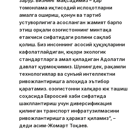
зарур. Бизнинг мақсадимиз – ҳар
томонлама иқтисодий ислоҳотларни
амалга ошириш, қонун ва тартиб
устуворлигига асосланган жамият барпо
этиш орқали Қозоғистоннинг минтақа
етакчиси сифатидаги ролини сақлаб
қолиш. Биз инсоннинг асосий ҳуқуқларини
кафолатлайдиган, юқори экологик
стандартларга амал қиладиган Адолатли
давлат қурмоқчимиз. Шунингдек, рақамли
технологиялар ва сунъий интеллектни
ривожлантиришга алоҳида эътибор
қаратамиз. Қозоғистонни халқаро юк ташиш
соҳасида Евроосиё хаби сифатида
шакллантириш учун диверсификация
қилинган транспорт инфратузилмасини
ривожлантиришга ҳаракат қиламиз”, –
деди Қасим-Жомарт Тоқаев.