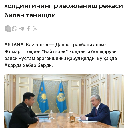
холдингининг ривожланиш режаси
билан танишди
ASTANА. Каzinform — Давлат раҳбари Қасим-
Жомарт Тоқаев “Байтерек” холдинги бошқаруви
раиси Рустам Қарағойшинни қабул қилди. Бу ҳақда
Ақорда хабар берди.