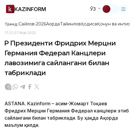
KAZINFORM
ЎЗ
Сайлов-2026
Ақорда
Тайинлов
Ҳодиса
Қонун ва интизо
Тренд:
17:21, 07 Май 2025
ҚР Президенти Фридрих Мерцни
Германия Федерал Канцлери
лавозимига сайлангани билан
табриклади
ASTANA. Kazinform – Қасим-Жомарт Тоқаев
Фридрих Мерцни Германия Федерал канцлери этиб
сайлангани билан табриклади. Бу ҳақда Ақорда
маълум қилди.