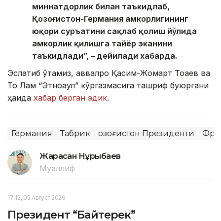
миннатдорлик билан таъкидлаб,
Қозоғистон-Германия ҳамкорлигининг
юқори суръатини сақлаб қолиш йўлида
ҳамкорлик қилишга тайёр эканини
таъкидлади”, – дейилади хабарда.
Эслатиб ўтамиз, аввалроқ Қасим-Жомарт Тоқаев ва
То Лам “Этноаул” кўргазмасига ташриф буюргани
ҳақида
хабар берган эдик
.
Германия
Табрик
Қозоғистон Президенти
Фри
Жарасқан Нұрыбаев
Муаллиф
17:12, 05 Август 2026
Президент “Байтерек”