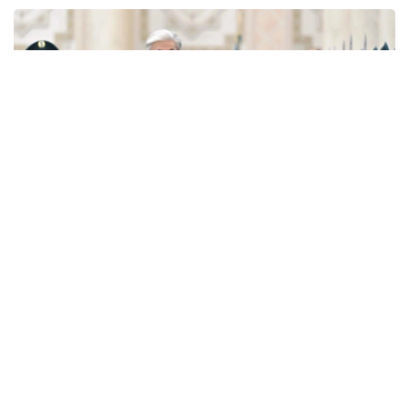
Фото: Ақорда
— Никол Пашинян илиқ сўзлар учун
миннатдорчилик билдирди ва Қозоғистон
Президенти ва халқига Қурултой
сайловларини муваффақиятли ўтказишни
тилади. Президент ва Бош вазир