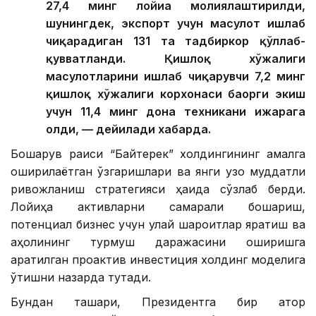
27,4 минг лойиҳа молиялаштирилди,
шунингдек, экспорт учун маҳсулот ишлаб
чиқарадиган 131 та тадбиркор қўллаб-
қувватланди. Қишлоқ хўжалиги
маҳсулотларини ишлаб чиқарувчи 7,2 минг
қишлоқ хўжалиги корхонаси баҳорги экиш
учун 11,4 минг дона техникани ижарага
олди, — дейилади хабарда.
Бошқарув раиси “Байтерек” холдингининг амалга
оширилаётган ўзгаришлари ва янги узоқ муддатли
ривожланиш стратегияси ҳақида сўзлаб берди.
Лойиҳа активларни самарали бошқариш,
потенциал бизнес учун қулай шароитлар яратиш ва
аҳолининг турмуш даражасини оширишга
қаратилган проактив инвестиция холдинг моделига
ўтишни назарда тутади.
Бундан ташқари, Президентга бир қатор