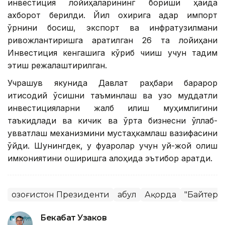
инвестиция лойиҳаларининг бориши ҳақида
ахборот берилди. Йил охирига қадар импорт
ўрнини босиш, экспорт ва инфратузилмани
ривожлантиришга қаратилган 26 та лойиҳани
Инвестиция кенгашига кўриб чиқиш учун тақдим
этиш режалаштирилган.
Учрашув якунида Давлат раҳбари барқарор
иқтисодий ўсишни таъминлаш ва узоқ муддатли
инвестицияларни жалб қилиш муҳимлигини
таъкидлади ва кичик ва ўрта бизнесни қўллаб-
қувватлаш механизмини мустаҳкамлаш вазифасини
қўйди. Шунингдек, у фуқаролар учун уй-жой олиш
имкониятини оширишга алоҳида эътибор қаратди.
Қозоғистон Президенти
Қабул
Ақорда
"Байтере
Бекабат Узаков