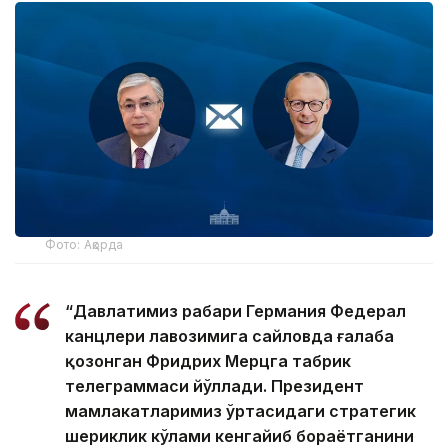
Фото: Ақорда
“Давлатимиз раҳбари Германия Федерал
канцлери лавозимига сайловда ғалаба
қозонган Фридрих Мерцга табрик
телеграммаси йўллади. Президент
мамлакатларимиз ўртасидаги стратегик
шериклик кўлами кенгайиб бораётганини