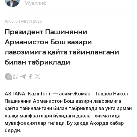
Муаллиф
18:05, 04 Август 2026
Президент Пашинянни
Арманистон Бош вазири
лавозимига қайта тайинлангани
билан табриклади
ASTANА. Кazinform — Қасим-Жомарт Тоқаев Никол
Пашинянни Арманистон Бош вазири лавозимига
қайта тайинлангани билан табриклади ва унга арман
халқи манфаатлари йўлидаги давлат хизматида
муваффақиятлар тилади. Бу ҳақда Ақорда хабар
берди.