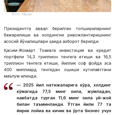
Фото: Ақорда
Президентга аввал берилган топшириқларнинг
бажарилиши ва холдингни ривожлантиришнинг
асосий йўналишлари ҳақида ахборот берилди.
Қасим-Жомарт Тоқаевга инвестиция ва кредит
портфели 14,3 триллион тенгега етиши ва 16,5
триллион тенгега етиши, йиллик соф фойда эса
400 миллиард тенгедан ошиши кутилаётгани
маълум қилинди.
— 2025 йил натижаларига кўра, холдинг
кўмагида 77,5 минг оила, жумладан,
навбатда турган 11,6 минг оила уй-жой
билан таъминланди. Ўтган йили 77 та
йирик лойиҳа ва кичик ва ўрта бизнес учун