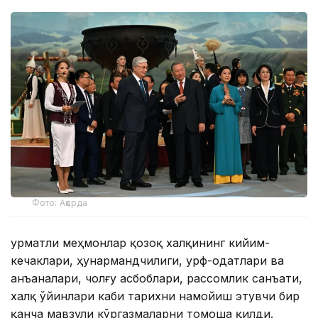
Фото: Ақорда
Ҳурматли меҳмонлар қозоқ халқининг кийим-
кечаклари, ҳунармандчилиги, урф-одатлари ва
анъаналари, чолғу асбоблари, рассомлик санъати,
халқ ўйинлари каби тарихни намойиш этувчи бир
қанча мавзули кўргазмаларни томоша қилди.