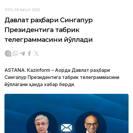
11:00, 09 Август 2026
Давлат раҳбари Сингапур
Президентига табрик
телеграммасини йўллади
ASTANА. Кazinform – Ақорда Давлат раҳбари
Сингапур Президентига табрик телеграммасини
йўллагани ҳақида хабар берди.