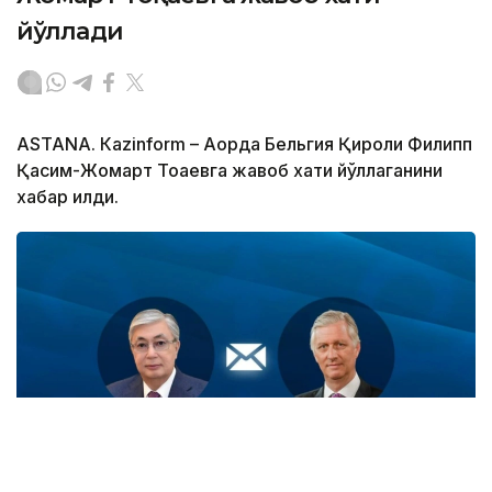
йўллади
ASTANА. Кazinform – Ақорда Бельгия Қироли Филипп
Қасим-Жомарт Тоқаевга жавоб хати йўллаганини
хабар қилди.