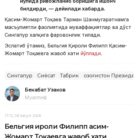
йўлида ривожланиб боришига ишонч
билдирди, — дейилади хабарда.
Қасим-Жомарт Тоқаев Тарман Шанмугаратнамга
масъулиятли фаолиятида муваффақиятлар ва дўст
Сингапур халқига фаровонлик тилади.
Эслатиб ўтамиз, Бельгия Қироли Филипп Қасим-
Жомарт Тоқаевга жавоб хати
йўллади
.
Сингапур
Сиёсат
Табрик
Қозоғистон Президе
Бекабат Узаков
Муаллиф
17:12, 08 Август 2026
Бельгия Қироли Филипп Қасим-
Жомарт Тоқаевга жавоб хати