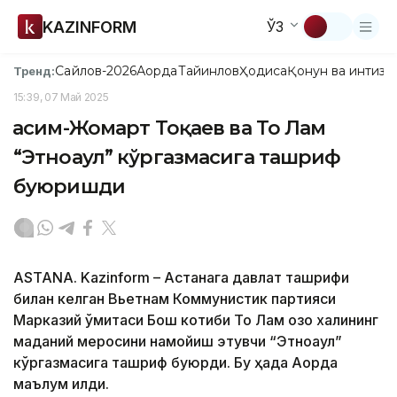
KAZINFORM
ЎЗ
Сайлов-2026
Ақорда
Тайинлов
Ҳодиса
Қонун ва интизо
Тренд:
15:39, 07 Май 2025
Қасим-Жомарт Тоқаев ва То Лам
“Этноаул” кўргазмасига ташриф
буюришди
ASTANA. Kazinform – Астанага давлат ташрифи
билан келган Вьетнам Коммунистик партияси
Марказий қўмитаси Бош котиби То Лам қозоқ халқининг
маданий меросини намойиш этувчи “Этноаул”
кўргазмасига ташриф буюрди. Бу ҳақда Ақорда
маълум қилди.