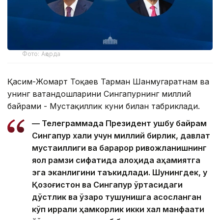
Фото: Ақорда
Қасим-Жомарт Тоқаев Тарман Шанмугаратнам ва
унинг ватандошларини Сингапурнинг миллий
байрами - Мустақиллик куни билан табриклади.
— Телеграммада Президент ушбу байрам
Сингапур халқи учун миллий бирлик, давлат
мустақиллиги ва барқарор ривожланишнинг
яққол рамзи сифатида алоҳида аҳамиятга
эга эканлигини таъкидлади. Шунингдек, у
Қозоғистон ва Сингапур ўртасидаги
дўстлик ва ўзаро тушунишга асосланган
кўп қиррали ҳамкорлик икки халқ манфаати