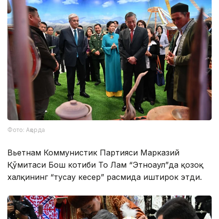
Фото: Ақорда
Вьетнам Коммунистик Партияси Марказий
Қўмитаси Бош котиби То Лам “Этноаул”да қозоқ
халқининг “тусау кесер” расмида иштирок этди.