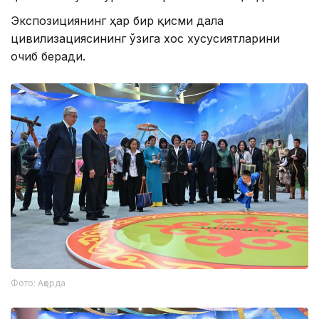
Экспозициянинг ҳар бир қисми дала
цивилизациясининг ўзига хос хусусиятларини
очиб беради.
Фото: Ақорда