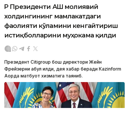
ҚР Президенти АҚШ молиявий
холдингининг мамлакатдаги
фаолияти кўламини кенгайтириш
истиқболларини муҳокама қилди
Президент Citigroup бош директори Жейн
Фрейзерни қабул қилди, дея хабар беради Кazinform
Ақорда матбуот хизматига таяниб.