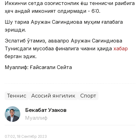
Иккинчи сетда қозоғистонлик ёш теннисчи рақибига
ҳеч қандай имконият қолдирмади - 6:0.
Шу тариқа Аружан Сағиндиқова муҳим ғалабага
эришди.
Эслатиб ўтамиз, аввалроқ Аружан Сағиндиқова
Тунисдаги мусобақа финалига чиққани ҳақида
хабар
берган эдик.
Муаллиф: Ғайсағали Сейтақ
Теннис
Асосий янгилик
Спорт
Бекабат Узаков
Муаллиф
07:02, 18 Сентябр 2023