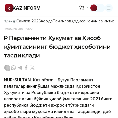
KAZINFORM
ЎЗ
Сайлов-2026
Ақорда
Тайинлов
Ҳодиса
Қонун ва интизо
Тренд:
16:45, 20 Июн 2022
ҚР Парламенти Ҳукумат ва Ҳисоб
қўмитасининг бюджет ҳисоботини
тасдиқлади
NUR-SULTAN. Kazinform – Бугун Парламент
палаталарининг қўшма мажлисида Қозоғистон
Ҳукумати ва Республика бюджети ижросини
назорат қилиш бўйича ҳисоб қўмитасининг 2021 йилги
республика бюджети ижроси тўғрисидаги
ҳисоботлари муҳокама қилинди ва тасдиқланди, деб
хабар беради Kazinform мухбири.