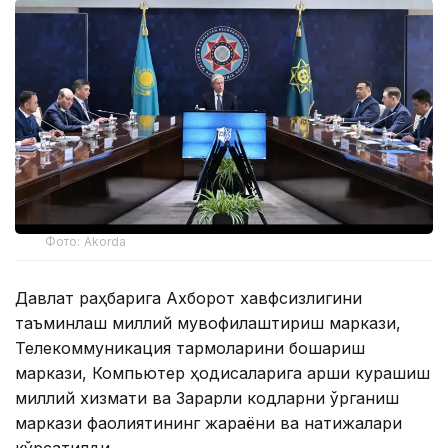
Фото: Akorda
Давлат раҳбарига Ахборот хавфсизлигини
таъминлаш миллий мувофиқлаштириш маркази,
Телекоммуникация тармоқларини бошқариш
маркази, Компьютер ҳодисаларига қарши курашиш
миллий хизмати ва Зарарли кодларни ўрганиш
маркази фаолиятининг жараёни ва натижалари