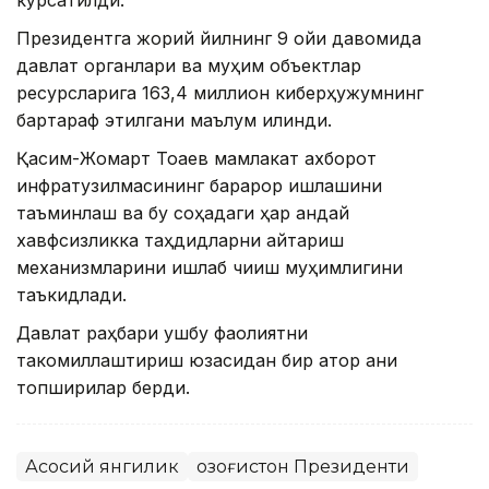
кўрсатилди.
Президентга жорий йилнинг 9 ойи давомида
давлат органлари ва муҳим объектлар
ресурсларига 163,4 миллион киберҳужумнинг
бартараф этилгани маълум қилинди.
Қасим-Жомарт Тоқаев мамлакат ахборот
инфратузилмасининг барқарор ишлашини
таъминлаш ва бу соҳадаги ҳар қандай
хавфсизликка таҳдидларни қайтариш
механизмларини ишлаб чиқиш муҳимлигини
таъкидлади.
Давлат раҳбари ушбу фаолиятни
такомиллаштириш юзасидан бир қатор аниқ
топшириқлар берди.
Асосий янгилик
Қозоғистон Президенти