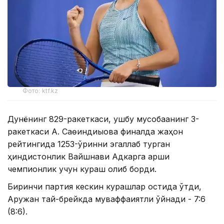
Фото: ktf.kz
Дунёнинг 829-ракеткаси, ушбу мусобақанинг 3-
ракеткаси А. Саөиндиыова финалда жаҳон
рейтингида 1253-ўринни эгаллаб турган
ҳиндистонлик Вайшнави Адкарга қарши
чемпионлик учун кураш олиб борди.
Биринчи партия кескин курашлар остида ўтди,
Аружан тай-брейкда муваффақиятли ўйнади - 7:6
(8:6).