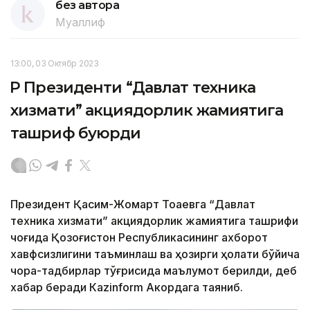
без автора
Муаллиф
13:00, 03 Октябр 2023
ҚР Президенти “Давлат техника
хизмати” акциядорлик жамиятига
ташриф буюрди
Президент Қасим-Жомарт Тоқаевга “Давлат
техника хизмати” акциядорлик жамиятига ташрифи
чоғида Қозоғистон Республикасининг ахборот
хавфсизлигини таъминлаш ва ҳозирги ҳолати бўйича
чора-тадбирлар тўғрисида маълумот берилди, деб
хабар беради Каzinform Акордага таяниб.