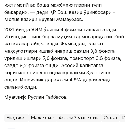
ижтимоий ва бошқа мажбуриятларни тўлиқ
бажарди», — деди ҚР Бош вазир ўринбосари –
Молия вазири Ерулан Жамаубаев.
2021 йилда ЯИМ ўсиши 4 фоизни ташкил этади.
Иқтисодиётнинг барча муҳим тармоқларида ижобий
натижалар қайд этилди. Жумладан, саноат
маҳсулотлари ишлаб чиқариш ҳажми 3,8 фоизга,
қурилиш ишлари 7,6 фоизга, транспорт 3,6 фоизга,
савдо 9,2 фоизга ошди. Асосий капиталга
киритилган инвестициялар ҳажми 3,5 фоизга
ошди. Ишсизлик даражаси 4,9% даражасида
сақланиб қолди.
Муаллиф: Руслан Ғаббасов
Бюджет
Мажилис
Асосий янгилик
Сенат
ҚР