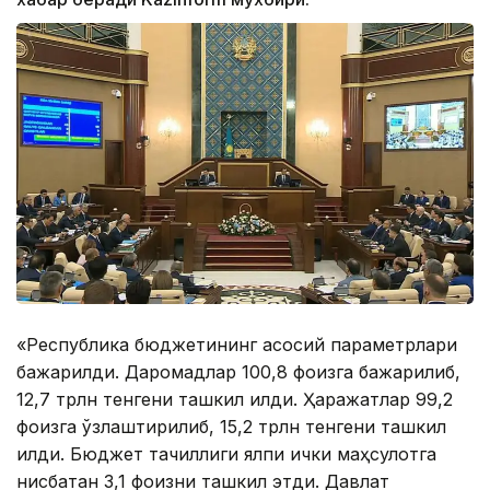
«Республика бюджетининг асосий параметрлари
бажарилди. Даромадлар 100,8 фоизга бажарилиб,
12,7 трлн тенгени ташкил қилди. Ҳаражатлар 99,2
фоизга ўзлаштирилиб, 15,2 трлн тенгени ташкил
қилди. Бюджет тақчиллиги ялпи ички маҳсулотга
нисбатан 3,1 фоизни ташкил этди. Давлат