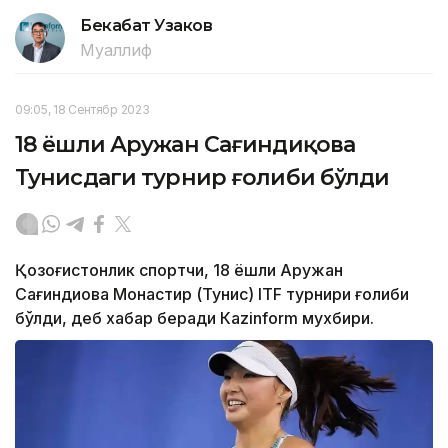
Бекабат Узаков
Муаллиф
09:05, 18 Сентябр 2023
18 ёшли Аружан Сағиндиқова
Тунисдаги турнир ғолиби бўлди
Қозоғистонлик спортчи, 18 ёшли Аружан
Сағиндиқова Монастир (Тунис) ITF турнири ғолиби
бўлди, деб хабар беради Каzinform мухбири.