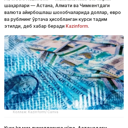
шаҳарлари — Астана, Алмати ва Чимкентдаги
валюта айирбошлаш шохобчаларида доллар, евро
ва рублнинг ўртача ҳисобланган курси тақдим
этилди, деб хабар беради
Kazinform
.
Коллаж: Kazinform/ Canva