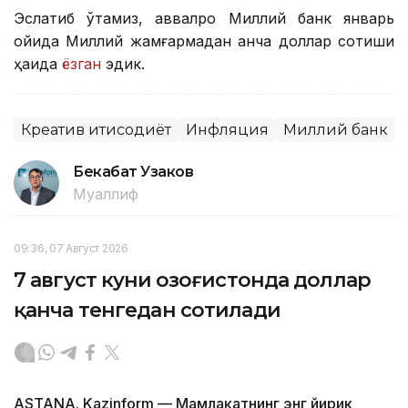
Эслатиб ўтамиз, аввалроқ Миллий банк январь
ойида Миллий жамғармадан қанча доллар сотиши
ҳақида
ёзган
эдик.
Креатив иқтисодиёт
Инфляция
Миллий банк
Бекабат Узаков
Муаллиф
09:36, 07 Август 2026
7 август куни Қозоғистонда доллар
қанча тенгедан сотилади
ASTANA. Kazinform — Мамлакатнинг энг йирик