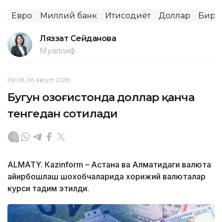
Евро
Миллий банк
Иқтисодиёт
Доллар
Бирж
Ляззат Сейданова
Муаллиф
09:38, 06 Август 2026
Бугун Қозоғистонда доллар қанча
тенгедан сотилади
ALMATY. Кazinform – Астана ва Алматидаги валюта
айирбошлаш шохобчаларида хорижий валюталар
курси тақдим этилди.