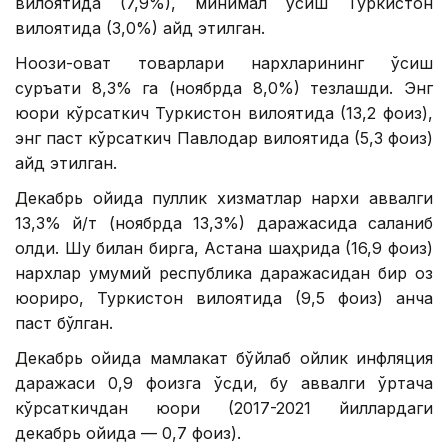
вилоятида (7,9%), минимал ўсиш Туркистон
вилоятида (3,0%) қайд этилган.
Ноозиқ-овқат товарлари нархларининг ўсиш
суръати 8,3% га (ноябрда 8,0%) тезлашди. Энг
юқори кўрсаткич Туркистон вилоятида (13,2 фоиз),
энг паст кўрсаткич Павлодар вилоятида (5,3 фоиз)
қайд этилган.
Декабрь ойида пуллик хизматлар нархи аввалги
13,3% й/т (ноябрда 13,3%) даражасида сақланиб
қолди. Шу билан бирга, Астана шаҳрида (16,9 фоиз)
нархлар умумий республика даражасидан бир оз
юқорироқ, Туркистон вилоятида (9,5 фоиз) анча
паст бўлган.
Декабрь ойида мамлакат бўйлаб ойлик инфляция
даражаси 0,9 фоизга ўсди, бу аввалги ўртача
кўрсаткичдан юқори (2017-2021 йиллардаги
декабрь ойида — 0,7 фоиз).