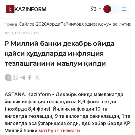
KAZINFORM
ЎЗ
Сайлов-2026
Ақорда
Тайинлов
Ҳодиса
Қонун ва интизо
Тренд:
16:10, 17 Январ 2025
ҚР Миллий банки декабрь ойида
қайси ҳудудларда инфляция
тезлашганини маълум қилди
ASTANА. Кazinform - Декабрь ойида мамлакатда
йиллик инфляция тезлашди ва 8,6 фоизга етди
(ноябрда 8,4 фоиз). Йиллик инфляция 10 та
вилоятда тезлашди, 9 та вилоятда секинлашди, 1 та
вилоятда эса ўзгаришсиз қолди, деб хабар берди ҚР
Миллий банки
матбуот хизмати
.