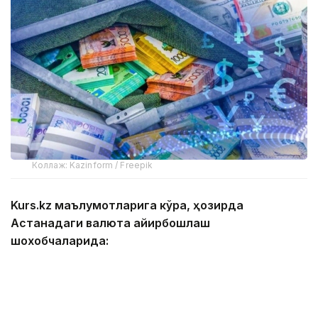
Коллаж: Kazinform / Freepik
Kurs.kz маълумотларига кўра, ҳозирда
Астанадаги валюта айирбошлаш
шохобчаларида:
— доллар: сотиб олиш — 467,00 тенге, сотиш —
474,00 тенге;
— евро: сотиб олиш — 534,00 тенге, сотиш —