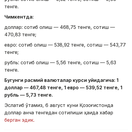
тенге.
Чимкентда:
доллар: сотиб олиш — 468,75 тенге, сотиш —
470,83 тенге;
евро: сотиб олиш — 538,92 тенге, сотиш — 543,77
тенге;
рубль: сотиб олиш — 5,56 тенге, сотиш — 5,63
тенге.
Бугунги расмий валюталар курси қуйидагича: 1
доллар — 4
67,4
8 тенге, 1 евро — 5
39,52
тенге, 1
рубль — 5
,7
3 тенге.
Эслатиб ўтамиз, 6 август куни Қозоғистонда
доллар қанча тенгедан сотилиши ҳақида хабар
берган эдик.