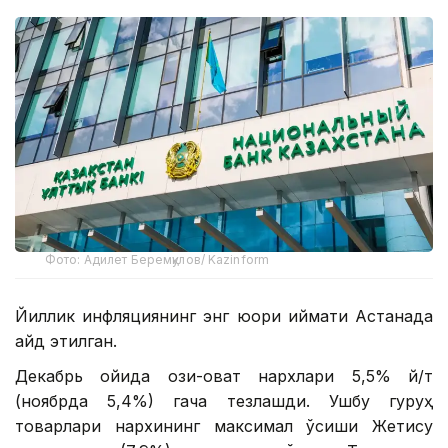
Фото: Адилет Беремқулов/ Kazinform
Йиллик инфляциянинг энг юқори қиймати Астанада
қайд этилган.
Декабрь ойида озиқ-овқат нархлари 5,5% й/т
(ноябрда 5,4%) гача тезлашди. Ушбу гуруҳ
товарлари нархининг максимал ўсиши Жетису