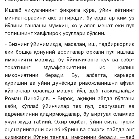
Ишлаб чиқувчининг фикрига кўра, ўйин ҳаётнинг
миниатюрасини акс эттиради, бу ерда ҳар ким ўз
йўлини танлаши мумкин, хоҳ у ҳалол меҳнат ёки пул
топишнинг хавфлироқ усуллари бўлсин.
- Бизнинг ўйинимизда, масалан, иш, тадбиркорлик
ёки бошқа қонуний воситалар орқали пул ишлаш
имконияти мавжуд, бу ўйинчиларга куч ва сабр-
тоқатнинг муваффақиятини ҳис қилиш
имкониятини беради. Бу, албатта, карьера
қуришни ва ўйин дунёсида ривожланишни афзал
кўрганлар орасида машҳур йўл, деб таъкидлайди
Роман Линейцев. - Бироқ, ҳақиқий ҳаётда бўлгани
каби, кўплаб ўйинчилар тез пул, саргузашт ва
адреналинни қидирмоқдалар, бу виртуал оламлар
учун жуда табиий. Охир оқибат, ўйин сизга турли
сценарийларни синаб кўриш ва ҳозирги пайтда энг
қизиқарли йўлни танлаш имконини беради, —деб