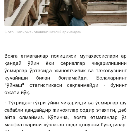
Фото: Сабиржанованинг шахсий архивидан
Вояга етмаганлар полицияси мутахассислари ҳар
қандай ўйин ёки сериаллар чиқарилишини
ўсмирлар ўртасида жиноятчилик ва тажовузнинг
кучайиши билан боғламайди. Болаларнинг
"ўйнаш" статистикаси сақланмайди - бунинг
ҳожати йўқ.
- Тўғридан-тўғри ўйин чиқарилди ва ўсмирлар шу
сабабли қандайдир жиноятлар содир этаяпти, деб
айта олмаймиз. Кўпинча, вояга етмаганлар ўз
манфаатларини кўзлаган ҳолда қонунни бузадилар.