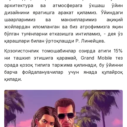
архитектура ва атмосферага ўхшаш ўйин
дизайнини яратишга ҳаракат қиламиз. Ўйиндаги
шаҳарларимиз ва манзилларимиз ҳақиқий
жойлардан илҳомланган ва биз атрофимизга яқин
бўлган туғёнларни етказишга интиламиз, - дея ўз
қарашлари билан ўртоқлашди Р. Линейцев.
Қозоғистонлик томошабинлар ҳозирда атиги 15%
ни ташкил этишига қарамай, Grand Mobile тез
орада қозоқ тилига таржима қилинади, бу ўйинни
барча фойдаланувчилар учун янада қулайроқ
қилади.