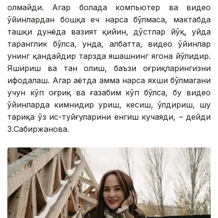
олмайди. Агар болада компьютер ва видео
ўйинлардан бошқа ҳеч нарса бўлмаса, мактабда
ташқи дунёда вазият қийин, дўстлар йўқ, уйда
таранглик бўлса, унда, албатта, видео ўйинлар
унинг қандайдир тарзда яшашнинг ягона йўлидир.
Яшириш ва тан олиш, баъзи оғриқларингизни
ифодалаш. Агар ҳаётда ҳамма нарса яхши бўлмагани
учун кўп оғриқ ва ғазабим кўп бўлса, бу видео
ўйинларда кимнидир уриш, кесиш, ўлдириш, шу
тариқа ўз ҳис-туйғуларини енгиш кучаяди, – дейди
З.Сабиржанова.