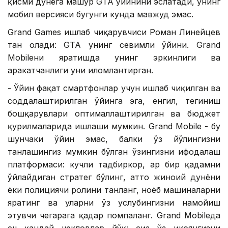
қисми дунёга машҳур GТА ўйинини эслатади, унинг
мобил версияси бугунги кунда мавжуд эмас.
Grand Games ишлаб чиқарувчиси Роман Линейцев
тан олади: GTA унинг севимли ўйини. Grand
Mobileни яратишда унинг эркинлиги ва
ҳаракатчанлиги уни илҳомлантирган.
- Ўйин фақат смартфонлар учун ишлаб чиқилган ва
соддалаштирилган ўйинга эга, енгил, тегиниш
бошқарувлари оптималлаштирилган ва бюджет
қурилмаларида ишлаши мумкин. Grand Mobile - бу
шунчаки ўйин эмас, балки ўз йўлингизни
танлашингиз мумкин бўлган ўзингизни ифодалаш
платформаси: кучли тадбиркор, ҳар бир қадамни
ўйлайдиган стратег бўлинг, ҳатто жиноий дунёни
ёки полициячи ролини танланг, ноёб машиналарни
яратинг ва уларни ўз услубингизни намойиш
этувчи чегарага қадар помпаланг. Grand Mobileда