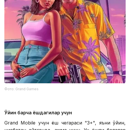
Фото: Grand Games
Ўйин барча ёшдагилар учун
Grand Mobile учун ёш чегараси "3+", яъни ўйин,