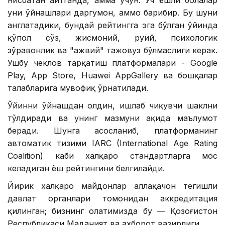
нисбатан айтганда, ҳамма учун. Уч ёшли болалар
уни ўйнашлари даргумон, аммо барибир. Бу шуни
англатадики, бундай рейтингга эга бўлган ўйинда
қўпол сўз, жисмоний, руҳий, психологик
зўравонлик ва "ҳажвий" тажовуз бўлмаслиги керак.
Ушбу чеклов тарқатиш платформалари - Google
Play, App Store, Huawei AppGallery ва бошқалар
талабларига мувофиқ ўрнатилади.
Ўйинни ўйнашдан олдин, ишлаб чиқувчи шаклни
тўлдиради ва унинг мазмуни ҳақида маълумот
беради. Шунга асосланиб, платформанинг
автоматик тизими IARC (International Age Rating
Coalition) каби халқаро стандартларга мос
келадиган ёш рейтингини белгилайди.
Йирик халқаро майдонлар аллақачон тегишли
давлат органлари томонидан аккредитация
қилинган; бизнинг ҳолатимизда бу — Қозоғистон
Республикаси Маданият ва ахборот вазирлиги.