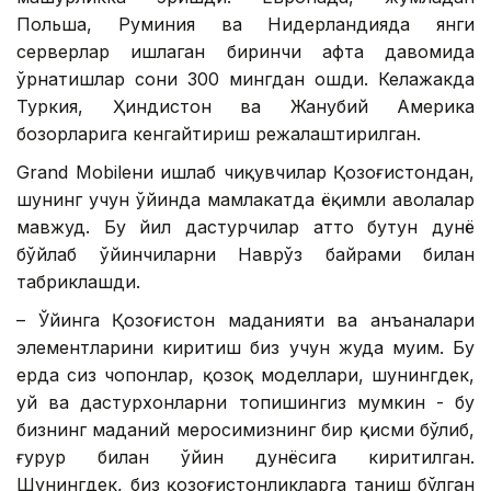
Польша, Руминия ва Нидерландияда янги
серверлар ишлаган биринчи ҳафта давомида
ўрнатишлар сони 300 мингдан ошди. Келажакда
Туркия, Ҳиндистон ва Жанубий Америка
бозорларига кенгайтириш режалаштирилган.
Grand Mobileни ишлаб чиқувчилар Қозоғистондан,
шунинг учун ўйинда мамлакатда ёқимли ҳаволалар
мавжуд. Бу йил дастурчилар ҳатто бутун дунё
бўйлаб ўйинчиларни Наврўз байрами билан
табриклашди.
– Ўйинга Қозоғистон маданияти ва анъаналари
элементларини киритиш биз учун жуда муҳим. Бу
ерда сиз чопонлар, қозоқ моделлари, шунингдек,
уй ва дастурхонларни топишингиз мумкин - бу
бизнинг маданий меросимизнинг бир қисми бўлиб,
ғурур билан ўйин дунёсига киритилган.
Шунингдек, биз қозоғистонликларга таниш бўлган