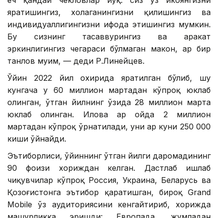
ҳеч қандай чекловлар йўқ: сиз ўз ҳикоянгизни
яратишингиз, хоҳлаганингизни қилишингиз ва
индивидуаллигингизни ифода этишингиз мумкин.
Бу сизнинг тасаввурингиз ва ҳаракат
эркинлигингиз чегараси бўлмаган макон, ҳар бир
танлов муҳим, — деди Р.Линейцев.
Ўйин 2022 йил охирида яратилган бўлиб, шу
кунгача у 60 миллион мартадан кўпроқ юклаб
олинган, ўтган йилнинг ўзида 28 миллион марта
юклаб олинган. Илова ҳар ойда 2 миллион
мартадан кўпроқ ўрнатилади, уни ҳар куни 250 000
киши ўйнайди.
Эътиборлиси, ўйиннинг ўтган йилги даромадининг
90 фоизи хориждан келган. Дастлаб ишлаб
чиқувчилар кўпроқ Россия, Украина, Беларусь ва
Қозоғистонга эътибор қаратишган, бироқ Grand
Mobile ўз аудиториясини кенгайтириб, хорижда
машҳурликка эришди: Европада, жумладан