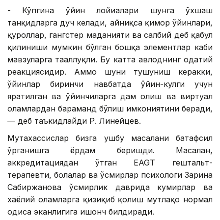
- Кўпгина ўйин лойиҳалари шунга ўхшаш
танқидларга дуч келади, айниқса қимор ўйинлари,
қуроллар, гангстер маданияти ва салбий деб қабул
қилиниши мумкин бўлган бошқа элементлар каби
мавзуларга тааллуқли. Бу катта авлоднинг одатий
реакциясидир. Аммо шуни тушуниш керакки,
ўйинлар биринчи навбатда ўйин-кулги учун
яратилган ва ўйинчиларга дам олиш ва виртуал
оламлардан баҳраманд бўлиш имкониятини беради,
— деб таъкидлайди Р. Линейцев.
Мутахассислар бизга ушбу масалани батафсил
ўрганишга ёрдам беришди. Масалан,
аккредитациядан ўтган EAGT гештальт-
терапевти, болалар ва ўсмирлар психологи Зарина
Сабиржанова ўсмирлик даврида кумирлар ва
хаёлий оламларга қизиқиб қолиш мутлақо нормал
ҳодиса эканлигига ишонч билдиради.