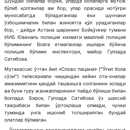
Шундай оилалар борки, уларда болаларга муҳтож
бўлиб қолганлар ҳам бор, улар орасида нотўғри
муносабатда бўладиганлар ёки шунчаки
ўзбошимчалик билан жиноятга қўл урадиганлар
бор, - дейди Астана шаҳрининг Бойқўнғир тумани
ИИБ Ювеналь полиция хизмати маҳаллий полиция
бўлимининг Вояга етмаганлар ишлари бўйича
полиция бўлими инспектори, майор Гулзада
Сатибова.
Мутахассис ўтган йил «Слово пацана» ("Ўғил бола
сўзи") телесериали чиққандан кейин ота-оналар
ҳамжамиятини қандай ташвишга солганини эслади
ва буни гуруҳ жанжалларининг пайдо бўлиши билан
боғлади. Бироқ Гулзада Сатибова ўз шахсий
тажрибаси билан ўртоқлаша олмади, чунки
туманда унга ишониб топширилган бундай
ҳолатлар бўлмаган.