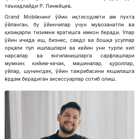
таъкидлайди Р. Линейцев.
Grand Mobileнинг ўйин иқтисодиёти ҳам пухта
ўйланган, бу ўйинчилар учун мувозанатли ва
қизиқарли тизимни яратишга имкон беради. Улар
ўйин ичида иш, бизнес, савдо ва бошқа усуллар
орқали пул ишлашлари ва кейин уни турли хил
нарсалар ва янгиланишларга сарфлашлари
мумкин: кийим-кечак, машиналар, қуроллар,
уйлар, шунингдек, ўйин тажрибасини яхшилашга
ёрдам берадиган аксессуарлар сотиб олиш.