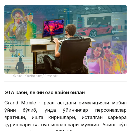
Фото: Kazinform/ Freepik
GTA каби, лекин қозоқ вайби билан
Grand Mobile - реал ҳаётдаги симуляцияли мобил
ўйин бўлиб, унда ўйинчилар персонажлар
яратиши, ишга киришлари, исталган карьера
қуришлари ва пул ишлашлари мумкин. Унинг кўп