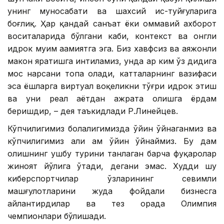
унинг муносабати ва шахсий ҳис-туйғуларига
боғлиқ. Ҳар қандай санъат ёки оммавий ахборот
воситаларида бўлгани каби, контекст ва онгли
идрок муҳим аҳамиятга эга. Биз хавфсиз ва ҳаяжонли
макон яратишга интиламиз, унда ҳар ким ўз дидига
мос нарсани топа олади, катталарнинг вазифаси
эса ёшларга виртуал воқеликни тўғри идрок этиш
ва уни реал ҳаётдан ажрата олишга ёрдам
беришдир, – дея таъкидлади Р.Линейцев.
Кўпчилигимиз болалигимизда ўйин ўйнаганмиз ва
кўпчилигимиз ҳали ҳам ўйин ўйнаймиз. Бу дам
олишнинг ушбу турини танлаган барча фуқаролар
жиноят йўлига ўтади, дегани эмас. Худди шу
киберспортчилар ўзларининг севимли
машғулотларини жуда фойдали бизнесга
айлантирдилар ва тез орада Олимпия
чемпионлари бўлишади.