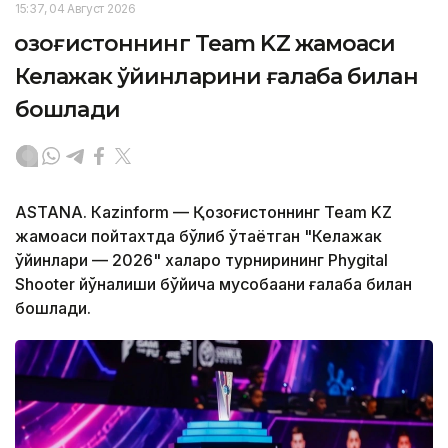
15:37, 04 Август 2026
Қозоғистоннинг Team KZ жамоаси
Келажак ўйинларини ғалаба билан
бошлади
ASTANА. Кazinform — Қозоғистоннинг Team KZ
жамоаси пойтахтда бўлиб ўтаётган "Келажак
ўйинлари — 2026" халқаро турнирининг Phygital
Shooter йўналиши бўйича мусобақани ғалаба билан
бошлади.