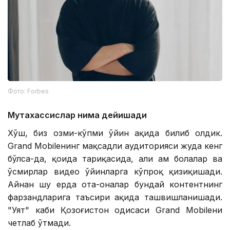
Фото: Forbes
Мутахассислар нима дейишади
Хўш, биз озми-кўпми ўйин ҳақида билиб олдик.
Grand Mobileнинг мақсадли аудиторияси жуда кенг
бўлса-да, қоида тариқасида, ҳали ҳам болалар ва
ўсмирлар видео ўйинларга кўпроқ қизиқишади.
Айнан шу ерда ота-оналар бундай контентнинг
фарзандларига таъсири ҳақида ташвишланишади.
"Уят" каби Қозоғистон ҳодисаси Grand Mobileни
четлаб ўтмади.