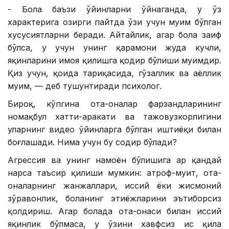
- Бола баъзи ўйинларни ўйнаганда, у ўз
характерига ҳозирги пайтда ўзи учун муҳим бўлган
хусусиятларни беради. Айтайлик, агар бола заиф
бўлса, у учун унинг қаҳрамони жуда кучли,
яқинларини ҳимоя қилишга қодир бўлиши муҳимдир.
Қиз учун, қоида тариқасида, гўзаллик ва аёллик
муҳим, — деб тушунтиради психолог.
Бироқ, кўпгина ота-оналар фарзандларининг
номақбул хатти-ҳаракати ва тажовузкорлигини
уларнинг видео ўйинларга бўлган иштиёқи билан
боғлашади. Нима учун бу содир бўлади?
Агрессия ва унинг намоён бўлишига ҳар қандай
нарса таъсир қилиши мумкин: атроф-муҳит, ота-
оналарнинг жанжаллари, ҳиссий ёки жисмоний
зўравонлик, боланинг эҳтиёжларини эътиборсиз
қолдириш. Агар болада ота-онаси билан ҳиссий
яқинлик бўлмаса, у ўзини хавфсиз ҳис қила