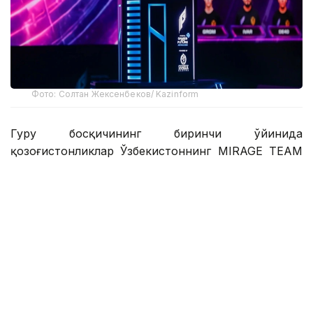
Фото: Солтан Жексенбеков/ Kazinform
Гуруҳ босқичининг биринчи ўйинида
қозоғистонликлар Ўзбекистоннинг MIRAGE TEAM
жамоасини 3:0 ҳисобида мағлуб этишди.