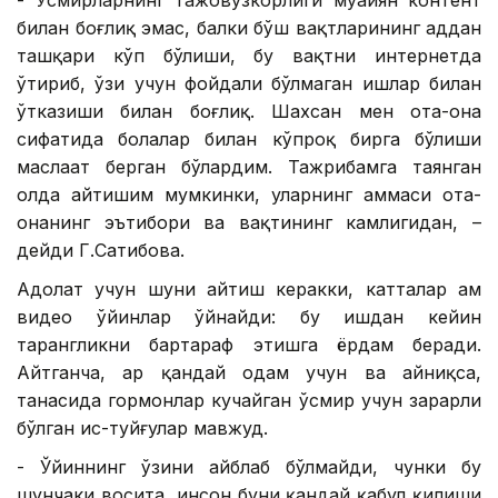
- Ўсмирларнинг тажовузкорлиги муайян контент
билан боғлиқ эмас, балки бўш вақтларининг ҳаддан
ташқари кўп бўлиши, бу вақтни интернетда
ўтириб, ўзи учун фойдали бўлмаган ишлар билан
ўтказиши билан боғлиқ. Шахсан мен ота-она
сифатида болалар билан кўпроқ бирга бўлиши
маслаҳат берган бўлардим. Тажрибамга таянган
ҳолда айтишим мумкинки, уларнинг ҳаммаси ота-
онанинг эътибори ва вақтининг камлигидан, –
дейди Г.Сатибова.
Адолат учун шуни айтиш керакки, катталар ҳам
видео ўйинлар ўйнайди: бу ишдан кейин
тарангликни бартараф этишга ёрдам беради.
Айтганча, ҳар қандай одам учун ва айниқса,
танасида гормонлар кучайган ўсмир учун зарарли
бўлган ҳис-туйғулар мавжуд.
- Ўйиннинг ўзини айблаб бўлмайди, чунки бу
шунчаки восита, инсон буни қандай қабул қилиши