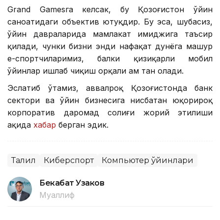
Grand Gamesга келсак, бу Қозоғистон ўйин
саноатидаги объектив ютуқдир. Бу эса, шубҳасиз,
ўйин давраларида мамлакат имиджига таъсир
қилади, чунки бизни энди нафақат дунёга машҳур
е-спортчиларимиз, балки қизиқарли мобил
ўйинлар ишлаб чиқиш орқали ҳам тан олади.
Эслатиб ўтамиз, аввалроқ Қозоғистонда банк
сектори ва ўйин бизнесига нисбатан юқорироқ
корпоратив даромад солиғи жорий этилиши
ҳақида
хабар
берган эдик.
Таҳлил
Киберспорт
Компьютер ўйинлари
Бекабат Узаков
Муаллиф