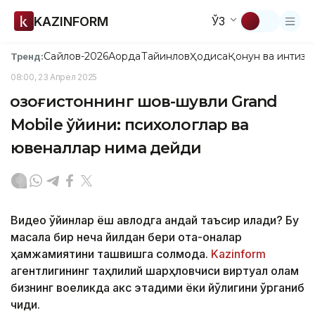
KAZINFORM
ЎЗ
Сайлов-2026
Ақорда
Тайинлов
Ҳодиса
Қонун ва интизо
Тренд:
08:00, 23 Апрел 2025
Қозоғистоннинг шов-шувли Grand
Mobile ўйини: психологлар ва
ювеналлар нима дейди
Видео ўйинлар ёш авлодга қандай таъсир қилади? Бу
масала бир неча йилдан бери ота-оналар
ҳамжамиятини ташвишга солмоқда.
Kazinform
агентлигининг таҳлилий шарҳловчиси виртуал олам
бизнинг воқеликда акс этадими ёки йўқлигини ўрганиб
чиқди.