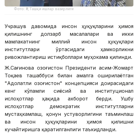
Фото: ҚР Ташқи ишлар вазирлиги
Учрашув давомида инсон ҳуқуқларини ҳимоя
қилишнинг долзарб масалалари ва икки
мамлакатнинг миллий инсон ҳуқуқлари
институтлари ўртасидаги ҳамкорликни
ривожлантириш истиқболлари муҳокама қилинди.
Ж.Сағинова Қозоғистон Президенти Қасим-Жомарт
Тоқаев ташаббуси билан амалга оширилаётган
"Адолатли Қозоғистон" концепцияси доирасидаги
кенг кўламли сиёсий ва институционал
ислоҳотлар ҳақида ахборот берди. Ушбу
ислоҳотлар демократик институтларни
мустаҳкамлаш, қонун устуворлигини таъминлаш
ва инсон ҳуқуқларини ҳимоя қилишни
кучайтиришга қаратилганлиги таъкидланди.