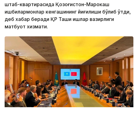
штаб-квартирасида Қозоғистон-Марокаш
ишбилармонлар кенгашининг йиғилиши бўлиб ўтди,
деб хабар беради ҚР Ташқи ишлар вазирлиги
матбуот хизмати.
Фото: ҚР Ташқи ишлар вазирлиги матбуот хизмати
Тадбирда Қозоғистон Республикаси Ташқи ишлар