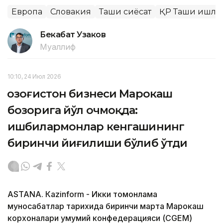
Европа
Словакия
Ташқи сиёсат
ҚР Ташқи ишла
Бекабат Узаков
Муаллиф
10:10, 24 Июл 2026
Қозоғистон бизнеси Марокаш
бозорига йўл очмоқда:
ишбилармонлар кенгашининг
биринчи йиғилиши бўлиб ўтди
ASTANА. Кazinform - Икки томонлама
муносабатлар тарихида биринчи марта Марокаш
корхоналари умумий конфедерацияси (CGEM)