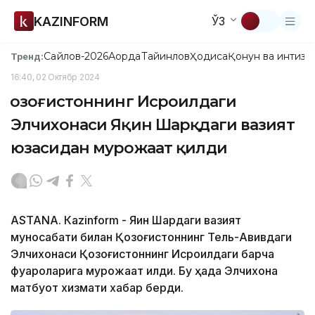
KAZINFORM
ЎЗ
Сайлов-2026
Ақорда
Тайинлов
Ҳодиса
Қонун ва интизо
Тренд:
16:40, 02 Октябр 2024
Қозоғистоннинг Исроилдаги
Элчихонаси Яқин Шарқдаги вазият
юзасидан мурожаат қилди
ASTANА. Кazinform - Яқин Шарқдаги вазият
муносабати билан Қозоғистоннинг Тель-Авивдаги
Элчихонаси Қозоғистоннинг Исроилдаги барча
фуқароларига мурожаат қилди. Бу ҳақда Элчихона
матбуот хизмати хабар берди.