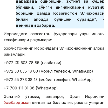
даражада оширишни, эҳтиёт ва ҳушёр
бўлишни, сўнгги янгиликларни кузатиб
боришни ҳамда Қозоғистон Элчихонаси
билан алоқада бўлишни сўрайди”, -
дейилади хабарда.
Исроилдаги Қозоғистон фуқаролари учун ишонч
телефонлари рақамлари:
Қозоғистоннинг Исроилдаги Элчихонасининг алоқа
рақамлари:
+972 (3) 503 78 85 (навбатчи)
+972 53 635 19 83 (мобил телефон, WhatsApp)
+972 55 273 38 13 (мобил телефон, WhatsApp)
+7 700 111 31 96 (WhatsApp)
Эслатиб ўтамиз, аввалроқ Эрон Исроилни
бомбардимон
қилган ва баллистик ракета учирган