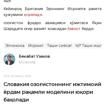
эди.
Кейинроқ Британия Эроннинг Исроилга ракета
ҳужумини
қоралади
.
Қозоғистон фуқаро авиацияси қўмитаси Яқин
Шарқдаги оғир вазият юзасидан
баёнот
берди.
Элчихона
Исроил
Ташқи сиёсат
ҚР Ташқи ишла
Бекабат Узаков
Муаллиф
12:15, 04 Август 2026
Словакия Қозоғистоннинг ижтимоий
ёрдам рақамли моделини юқори
баҳолади