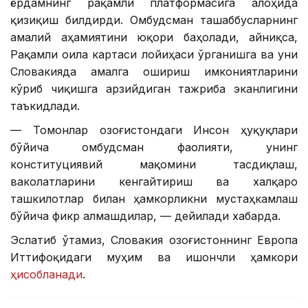
ёрдамнинг рақамли платформасига алоҳида
қизиқиш билдирди. Омбудсман ташаббусларнинг
амалий аҳамиятини юқори баҳолади, айниқса,
Рақамли оила картаси лойиҳаси ўрганишга ва уни
Словакияда амалга ошириш имкониятларини
кўриб чиқишга арзийдиган тажриба эканлигини
таъкидлади.
— Томонлар Қозоғистондаги Инсон ҳуқуқлари
бўйича омбудсман фаолияти, унинг
конституциявий мақомини тасдиқлаш,
ваколатларини кенгайтириш ва халқаро
ташкилотлар билан ҳамкорликни мустаҳкамлаш
бўйича фикр алмашдилар, — дейилади хабарда.
Эслатиб ўтамиз, Словакия Қозоғистоннинг Европа
Иттифоқидаги муҳим ва ишончли ҳамкори
ҳисобланади
.