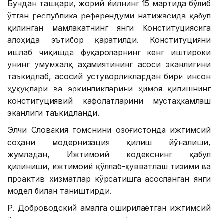
Бундан ташқари, жорий йилнинг 15 мартида бўлиб
ўтган республика референдуми натижасида қабул
қилинган мамлакатнинг янги Конституциясига
алоҳида эътибор қаратилди. Конституцияни
ишлаб чиқишда фуқароларнинг кенг иштироки
унинг умумхалқ аҳамиятининг асоси эканлигини
таъкидлаб, асосий устуворликлардан бири инсон
ҳуқуқлари ва эркинликларини ҳимоя қилишнинг
конституциявий кафолатларини мустаҳкамлаш
эканлиги таъкидланди.
Элчи Словакия томонини Қозоғистонда ижтимоий
соҳани модернизация қилиш йўналиши,
жумладан, Ижтимоий кодекснинг қабул
қилиниши, ижтимоий қўллаб-қувватлаш тизими ва
проактив хизматлар кўрсатишга асосланган янги
модел билан таништирди.
Р. Доброводский амалга оширилаётган ижтимоий