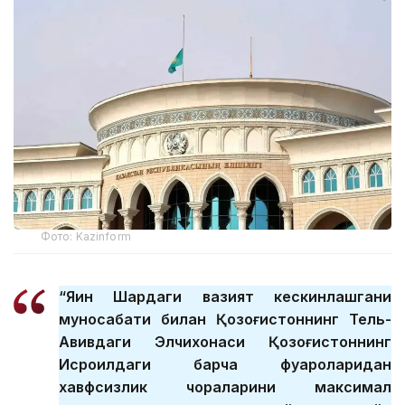
Фото: Kazinform
“Яқин Шарқдаги вазият кескинлашгани
муносабати билан Қозоғистоннинг Тель-
Авивдаги Элчихонаси Қозоғистоннинг
Исроилдаги барча фуқароларидан
хавфсизлик чораларини максимал