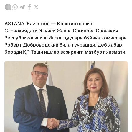
ASTANА. Кazinform — Қозоғистоннинг
Словакиядаги Элчиси Жанна Сағинова Словакия
Республикасининг Инсон ҳуқуқлари бўйича комиссари
Роберт Доброводский билан учрашди, деб хабар
беради ҚР Ташқи ишлар вазирлиги матбуот хизмати.