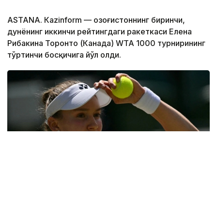
ASTANА. Кazinform — Қозоғистоннинг биринчи,
дунёнинг иккинчи рейтингдаги ракеткаси Елена
Рибакина Торонто (Канада) WТА 1000 турнирининг
тўртинчи босқичига йўл олди.
Фото: ҚТФ