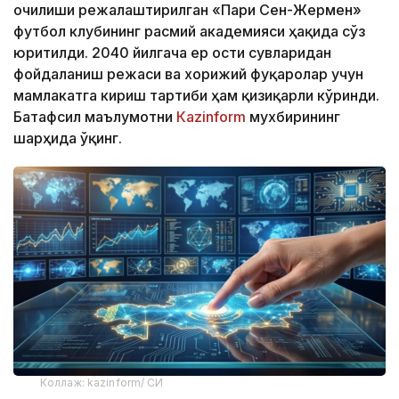
очилиши режалаштирилган «Пари Сен-Жермен»
футбол клубининг расмий академияси ҳақида сўз
юритилди. 2040 йилгача ер ости сувларидан
фойдаланиш режаси ва хорижий фуқаролар учун
мамлакатга кириш тартиби ҳам қизиқарли кўринди.
Батафсил маълумотни
Кazinform
мухбирининг
шарҳида ўқинг.
Коллаж: kazinform/ СИ