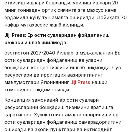
ётқизиш ишлари бошланди. Қурилиш ишлари 20
минг тоннадан ортиқ сиғимга эга махсус кема
ёрдамида куну тун амалга оширилди. Лойиҳага 70
нафар мутахассис жалб қилинди.
Jiji Press: Ер ости сувларидан фойдаланиш
режаси ишлаб чиқилмоқда
Қозоғистон 2027-2040 йилларга мўлжалланган Ер
ости сувларидан фойдаланиш ва уларни
бошқариш концепциясини ишлаб чиқмоқда. Сув
ресурслари ва ирригация вазирлигининг
маълумотлари Япониянинг
Jiji Press
нашри
томонидан тақдим этилди.
Концепция замонавий ер ости сувлари
ресурсларини бошқариш тизимини яратишга
қаратилган. Ҳужжатнинг амалга оширилиши ер
ости сувларидан фойдаланиш самарадорлигини
оширади ва аҳоли пунктлари ва иқтисодиёт