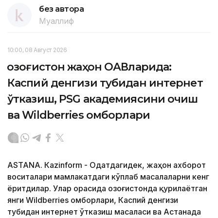
без автора
Муаллиф
10:00, 08 Август 2026
Қозоғистон жаҳон ОАВларида:
Каспий денгизи тубидан интернет
ўтказиш, PSG академиясини очиш
ва Wildberries омборлари
ASTANА. Кazinform - Одатдагидек, жаҳон ахборот
воситалари мамлакатдаги кўплаб масалаларни кенг
ёритдилар. Улар орасида Қозоғистонда қурилаётган
янги Wildberries омборлари, Каспий денгизи
тубидан интернет ўтказиш масаласи ва Астанада