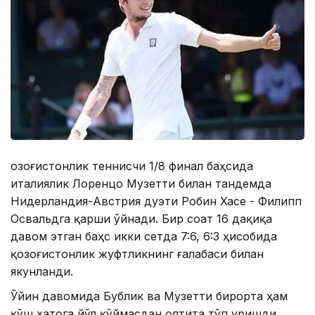
Қозоғистонлик теннисчи 1/8 финал баҳсида
италиялик Лоренцо Музетти билан тандемда
Нидерландия-Австрия дуэти Робин Хасе - Филипп
Освальдга қарши ўйнади. Бир соат 16 дақиқа
давом этган баҳс икки сетда 7:6, 6:3 ҳисобида
қозоғистонлик жуфтликнинг ғалабаси билан
якунланди.
Ўйин давомида Бублик ва Музетти бирорта ҳам
қўш хатога йўл қўймасдан олтита тўп уришди,