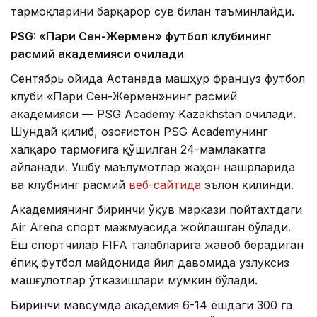
тармоқларини барқарор сув билан таъминлайди.
PSG: «Пари Сен-Жермен» футбол клубининг
расмий академияси очилади
Сентябрь ойида Астанада машҳур француз футбол
клуби «Пари Сен-Жермен»нинг расмий
академияси — PSG Academy Kazakhstan очилади.
Шундай қилиб, Қозоғистон PSG Academyнинг
халқаро тармоғига қўшилган 24-мамлакатга
айланади. Ушбу маълумотлар жаҳон нашрларида
ва клубнинг расмий
веб-сайтида
эълон қилинди.
Академиянинг биринчи ўқув маркази пойтахтдаги
Air Arena спорт мажмуасида жойлашган бўлади.
Ёш спортчилар FIFA талабларига жавоб берадиган
ёпиқ футбол майдонида йил давомида узлуксиз
машғулотлар ўтказишлари мумкин бўлади.
Биринчи мавсумда академия 6-14 ёшдаги 300 га