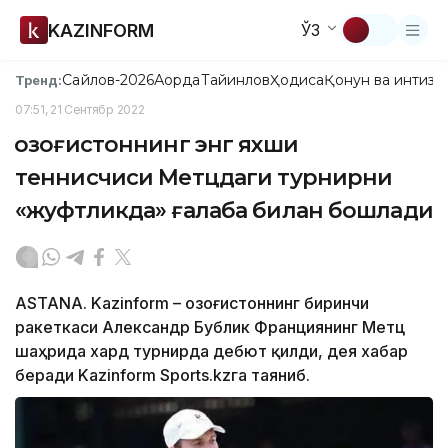
KAZINFORM
ЎЗ
Сайлов-2026
Ақорда
Тайинлов
Ҳодиса
Қонун ва интизо
Тренд:
07:51, 21 Сентябр 2022
Қозоғистоннинг энг яхши
теннисчиси Метцдаги турнирни
«жуфтликда» ғалаба билан бошлади
ASTANA. Kazinform – Қозоғистоннинг биринчи
ракеткаси Александр Бублик Франциянинг Метц
шаҳрида хард турнирда дебют қилди, дея хабар
беради Kazinform Sports.kzга таяниб.