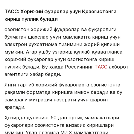
ТАСС: Хорижий фуқаролар учун Қозоғистонга
кириш пуллик бўлади
Қозоғистон хорижий фуқаролар ва фуқаролиги
бўлмаган шахслар учун мамлакатга кириш учун
электрон рухсатнома тизимини жорий қилиши
мумкин. Агар ушбу ўзгариш қўллаб-қувватланса,
хорижий фуқаролар учун Қозоғистонга кириш
пуллик бўлади. Бу ҳақда Россиянинг
ТАСС
ахборот
агентлиги хабар берди.
Янги тартиб хорижий фуқароларга Қозоғистонга
рақамли форматда киришга имкон беради ва бу
самарали миграция назорати учун шароит
яратади.
Ҳозирда дунёнинг 50 дан ортиқ мамлакатлари
фуқаролари Қозоғистонга визасиз киришлари
мумкин. Улар орасида МДҲ мамлакатлари