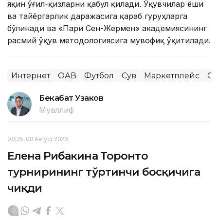
яқин ўғил-қизларни қабул қилади. Ўқувчилар ёши
ва тайёргарлик даражасига қараб гуруҳларга
бўлинади ва «Пари Сен-Жермен» академиясининг
расмий ўқув методологиясига мувофиқ ўқитилади.
Интернет
ОАВ
Футбол
Сув
Маркетплейс
Сп
Бекабат Узаков
Муаллиф
08:35, 08 Август 2026
Елена Рибакина Торонто
турнирининг тўртинчи босқичига
чиқди