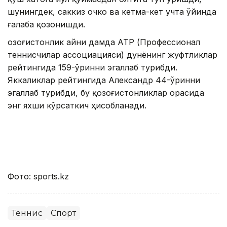
шунингдек, саккиз очко ва кетма-кет учта ўйинда
ғалаба қозонишди.
Қозоғистонлик айни дамда АТР (Профессионал
теннисчилар ассоциацияси) дунёнинг жуфтликлар
рейтингида 159-ўринни эгаллаб турибди.
Яккаликлар рейтингида Александр 44-ўринни
эгаллаб турибди, бу қозоғистонликлар орасида
энг яхши кўрсаткич ҳисобланади.
Фото: sports.kz
Теннис
Спорт