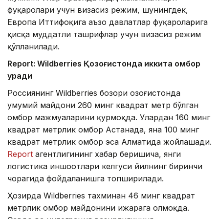
фуқаролари учун визасиз режим, шунингдек,
Европа Иттифоқига аъзо давлатлар фуқароларига
қисқа муддатли ташрифлар учун визасиз режим
қўлланилади.
Report: Wildberries Қозоғистонда иккита омбор
қуради
Россиянинг Wildberries бозори Қозоғистонда
умумий майдони 260 минг квадрат метр бўлган
омбор мажмуаларини қурмоқда. Улардан 160 минг
квадрат метрлик омбор Астанада, яна 100 минг
квадрат метрлик омбор эса Алматида жойлашади.
Report
агентлигининг хабар беришича, янги
логистика иншоотлари келгуси йилнинг биринчи
чорагида фойдаланишга топширилади.
Ҳозирда Wildberries тахминан 46 минг квадрат
метрлик омбор майдонини ижарага олмоқда.