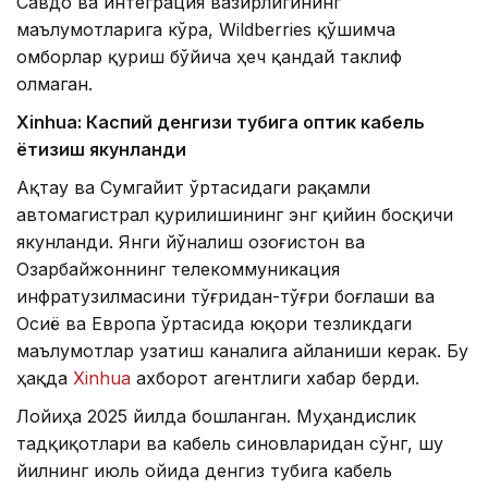
Савдо ва интеграция вазирлигининг
маълумотларига кўра, Wildberries қўшимча
омборлар қуриш бўйича ҳеч қандай таклиф
олмаган.
Xinhuа: Каспий денгизи тубига оптик кабель
ётқизиш якунланди
Ақтау ва Сумгайит ўртасидаги рақамли
автомагистрал қурилишининг энг қийин босқичи
якунланди. Янги йўналиш Қозоғистон ва
Озарбайжоннинг телекоммуникация
инфратузилмасини тўғридан-тўғри боғлаши ва
Осиё ва Европа ўртасида юқори тезликдаги
маълумотлар узатиш каналига айланиши керак. Бу
ҳақда
Xinhua
ахборот агентлиги хабар берди.
Лойиҳа 2025 йилда бошланган. Муҳандислик
тадқиқотлари ва кабель синовларидан сўнг, шу
йилнинг июль ойида денгиз тубига кабель