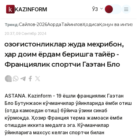
KAZINFORM
ЎЗ
Сайлов-2026
Ақорда
Тайинлов
Ҳодиса
Қонун ва интизо
Тренд:
20:37, 09 Сентябр 2024
Қозоғистонликлар жуда меҳрибон,
ҳар доим ёрдам беришга тайёр -
Франциялик спортчи Гаэтан Бло
ASTANA. Kazinform - 19 ёшли франциялик Гаэтан
Бло Бутунжаҳон кўчманчилар ўйинларида ёмби отиш
(отда камондан отиш) бўйича ўзини синаб
кўрмоқда. Ҳозир Франция терма жамоаси ёмби
отишдан иккита медалга эга. Кўчманчилар
ўйинларига махсус келган спортчи билан