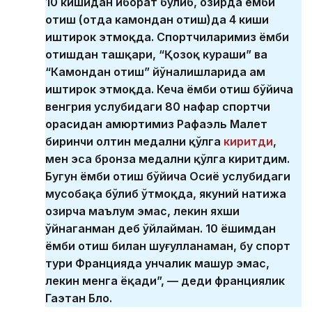
10 кишидан иборат бўлиб, ҳозирда ёмби
отиш (отда камондан отиш)да 4 киши
иштирок этмоқда. Спортчиларимиз ёмби
отишдан ташқари, “Қозоқ кураши” ва
“Камондан отиш” йўналишларида ҳам
иштирок этмоқда. Кеча ёмби отиш бўйича
венгрия услубидаги 80 нафар спортчи
орасидан ҳамюртимиз Рафаэль Малет
биринчи олтин медални қўлга
киритди
,
мен эса бронза медални қўлга киритдим.
Бугун ёмби отиш бўйича Осиё услубидаги
мусобақа бўлиб ўтмоқда, якуний натижа
ҳозирча маълум эмас, лекин яхши
ўйнаганман деб ўйлайман. 10 ёшимдан
ёмби отиш билан шуғулланаман, бу спорт
тури Францияда унчалик машҳур эмас,
лекин менга ёқади”, — деди франциялик
Гаэтан Бло.