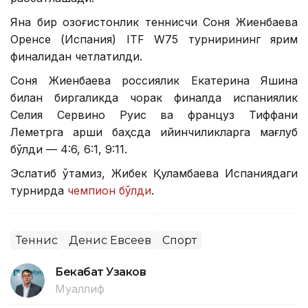
Яна бир қозоғистонлик теннисчи Соня Жиенбаева
Оренсе (Испания) ITF W75 турнирининг ярим
финалидан четлатилди.
Соня Жиенбаева россиялик Екатерина Яшина
билан биргаликда чорак финалда испаниялик
Селия Сервино Руис ва француз Тиффани
Леметрга қарши баҳсда қийинчиликларга мағлуб
бўлди — 4:6, 6:1, 9:11.
Эслатиб ўтамиз, Жибек Қуламбаева Испаниядаги
турнирда
чемпион бўлди
.
Теннис
Денис Евсеев
Спорт
Бекабат Узаков
Муаллиф