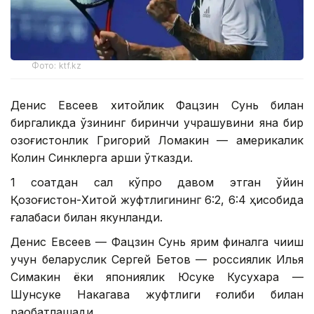
Фото: ktf.kz
Денис Евсеев хитойлик Фацзин Сунь билан
биргаликда ўзининг биринчи учрашувини яна бир
қозоғистонлик Григорий Ломакин — америкалик
Колин Синклерга қарши ўтказди.
1 соатдан сал кўпроқ давом этган ўйин
Қозоғистон-Хитой жуфтлигининг 6:2, 6:4 ҳисобида
ғалабаси билан якунланди.
Денис Евсеев — Фацзин Сунь ярим финалга чиқиш
учун беларуслик Сергей Бетов — россиялик Илья
Симакин ёки япониялик Юсуке Кусухара —
Шунсуке Накагава жуфтлиги ғолиби билан
рақобатлашади.