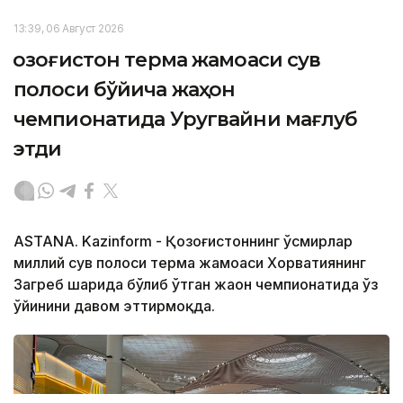
13:39, 06 Август 2026
Қозоғистон терма жамоаси сув
полоси бўйича жаҳон
чемпионатида Уругвайни мағлуб
этди
ASTANA. Kazinform - Қозоғистоннинг ўсмирлар
миллий сув полоси терма жамоаси Хорватиянинг
Загреб шаҳрида бўлиб ўтган жаҳон чемпионатида ўз
ўйинини давом эттирмоқда.