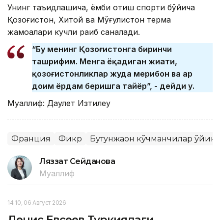
Унинг таъқидлашича, ёмби отиш спорти бўйича
Қозоғистон, Хитой ва Мўғулистон терма
жамоалари кучли рақиб саналади.
“Бу менинг Қозоғистонга биринчи
ташрифим. Менга ёқадиган жиҳати,
қозоғистонликлар жуда меҳрибон ва ҳар
доим ёрдам беришга тайёр”, - дейди у.
Муаллиф: Даулет Изтилеу
Франция
Фикр
Бутунжаҳон кўчманчилар ўйин
Ляззат Сейданова
Муаллиф
14:10, 06 Август 2026
Денис Евсеев Туркиядаги