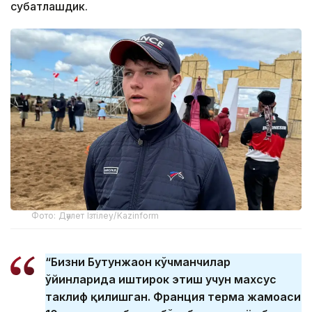
суҳбатлашдик.
Фото: Дәулет Ізтілеу/Kazinform
“Бизни Бутунжаҳон кўчманчилар
ўйинларида иштирок этиш учун махсус
таклиф қилишган. Франция терма жамоаси