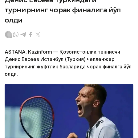
турнирнинг чорак финалига йўл
олди
ASTANА. Кazinform — Қозоғистонлик теннисчи
Денис Евсеев Истанбул (Туркия) челленжер
турнирининг жуфтлик баҳсларида чорак финалга йўл
олди.