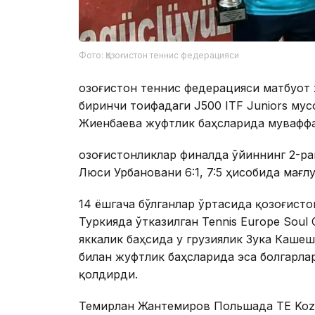
Фото: Қозоғистон теннис федерацияси
Қозоғистон теннис федерацияси матбуот х
биринчи тоифадаги J500 ITF Juniors му
Жиенбаева жуфтлик баҳсларида муваффа
Қозоғистонликлар финалда ўйиннинг 2-ра
Люси Урбановани 6:1, 7:5 ҳисобида мағлу
14 ёшгача бўлганлар ўртасида қозоғист
Туркияда ўтказилган Tennis Europe Soul
яккалик баҳсида у грузиялик Зука Кашешв
билан жуфтлик баҳсларида эса болгарлар
қолдирди.
Темирлан Жантемиров Польшада ТЕ Koze