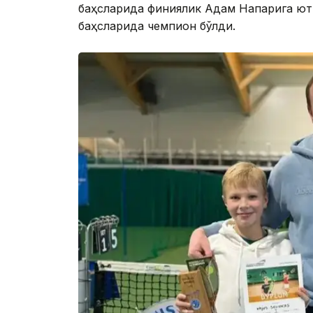
баҳсларида финиялик Адам Напарига ютқа
баҳсларида чемпион бўлди.