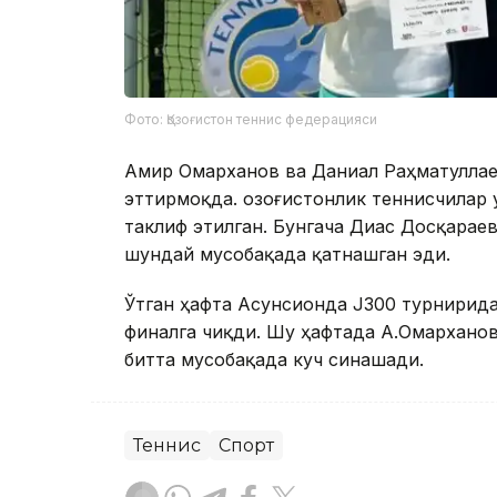
Фото: Қозоғистон теннис федерацияси
Амир Омарханов ва Даниал Раҳматулла
эттирмоқда. Қозоғистонлик теннисчилар
таклиф этилган. Бунгача Диас Досқарае
шундай мусобақада қатнашган эди.
Ўтган ҳафта Асунсионда J300 турнирида
финалга чиқди. Шу ҳафтада А.Омарханов
битта мусобақада куч синашади.
Теннис
Спорт