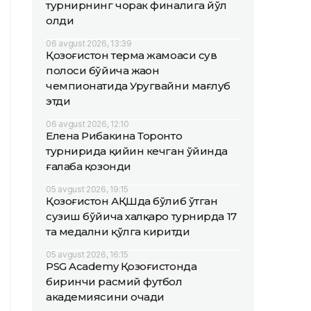
турнирнинг чорак финалига йўл
олди
06 avgust 2026, 13:39
Қозоғистон терма жамоаси сув
полоси бўйича жаҳон
чемпионатида Уругвайни мағлуб
этди
06 avgust 2026, 12:10
Елена Рибакина Торонто
турнирида қийин кечган ўйинда
ғалаба қозонди
05 avgust 2026, 19:15
Қозоғистон АҚШда бўлиб ўтган
сузиш бўйича халқаро турнирда 17
та медални қўлга киритди
05 avgust 2026, 16:15
PSG Academy Қозоғистонда
биринчи расмий футбол
академиясини очади