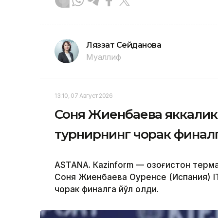
Ляззат Сейданова
Муаллиф
13:10, 07 Август 2026
Соня Жиенбаева яккалик
турнирнинг чорак финалг
ASTANА. Кazinform — Қозоғистон терм
Соня Жиенбаева Оуренсе (Испания) I
чорак финалга йўл олди.