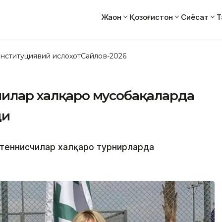
Жаҳон
Қозоғистон
Сиёсат
Т
нституциявий ислоҳот
Сайлов-2026
чилар халқаро мусобақаларда
ди
ш теннисчилар халқаро турнирларда