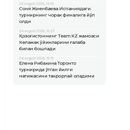
05 avgust 2026, 14:15
Соня Жиенбаева Испаниядаги
турнирнинг чорак финалига йўл
олди
04 avgust 2026, 15:37
Қозоғистоннинг Team KZ жамоаси
Келажак ўйинларини ғалаба
билан бошлади
04 avgust 2026, 15:15
Елена Рибакина Торонто
турнирида ўтган йилги
натижасини такрорлай оладими