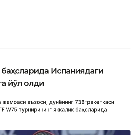
 баҳсларида Испаниядаги
а йўл олди
а жамоаси аъзоси, дунёнинг 738-ракеткаси
TF W75 турнирининг яккалик баҳсларида