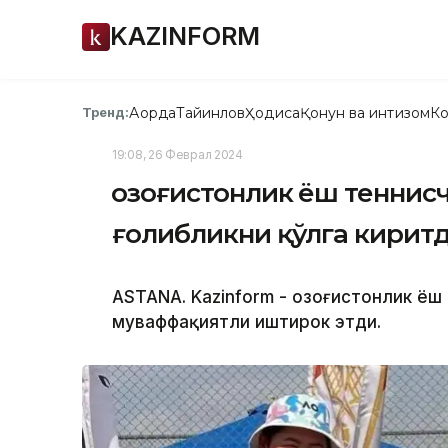
KAZINFORM
Ақорда
Тайинлов
Ҳодиса
Қонун ва интизом
Ко
Тренд:
19:08, 26 Феврал 2024
Қозоғистонлик ёш теннис
ғолибликни қўлга кирит
ASTANA. Kazinform - Қозоғистонлик ё
муваффақиятли иштирок этди.