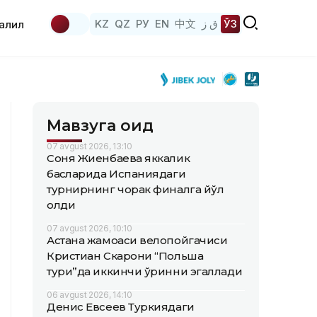
KZ
QZ
РУ
EN
中文
ق ز
ЎЗ
аҳлил
Мавзуга оид
07 avgust 2026, 13:10
Соня Жиенбаева яккалик
баҳсларида Испаниядаги
турнирнинг чорак финалга йўл
олди
07 avgust 2026, 10:10
Астана жамоаси велопойгачиси
Кристиан Скарони “Польша
тури”да иккинчи ўринни эгаллади
06 avgust 2026, 14:10
Денис Евсеев Туркиядаги