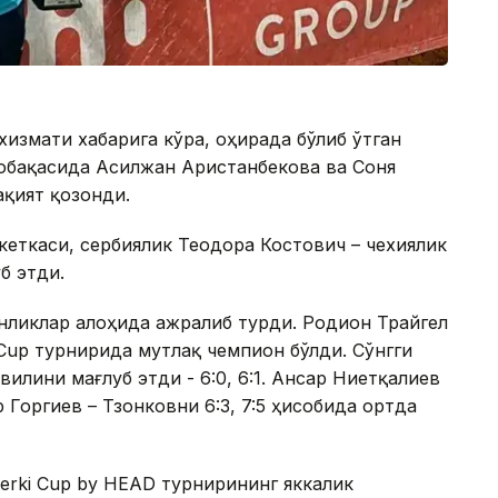
измати хабарига кўра, Қоҳирада бўлиб ўтган
собақасида Асилжан Аристанбекова ва Соня
қият қозонди.
кеткаси, сербиялик Теодора Костович – чехиялик
б этди.
онликлар алоҳида ажралиб турди. Родион Трайгел
 Cup турнирида мутлақ чемпион бўлди. Сўнгги
илини мағлуб этди - 6:0, 6:1. Ансар Ниетқалиев
 Горгиев – Тзонковни 6:3, 7:5 ҳисобида ортда
rki Cup by HEAD турнирининг яккалик