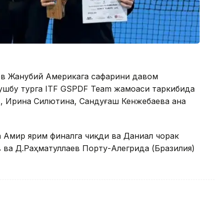
ев Жанубий Америкага сафарини давом
 ушбу турга ITF GSPDF Team жамоаси таркибида
в, Ирина Силютина, Сандуғаш Кенжебаева ана
 Амир ярим финалга чиқди ва Даниал чорак
 ва Д.Раҳматуллаев Порту-Алегрида (Бразилия)