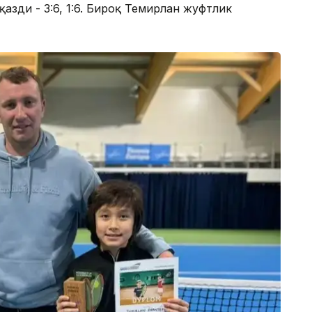
зди - 3:6, 1:6. Бироқ Темирлан жуфтлик