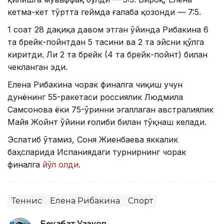
кетма-кет тўртта геймда ғалаба қозонди — 7:5.
1 соат 28 дақиқа давом этган ўйинда Рибакина 6
та брейк-пойнтдан 5 тасини ва 2 та эйсни қўлга
киритди. Ли 2 та брейк (4 та брейк-пойнт) билан
чекланган эди.
Елена Рибакина чорак финалга чиқиш учун
дунёнинг 55-ракетаси россиялик Людмила
Самсонова ёки 75-ўринни эгаллаган австралиялик
Майя Жойнт ўйини ғолиби билан тўқнаш келади.
Эслатиб ўтамиз, Соня Жиенбаева яккалик
баҳсларида Испаниядаги турнирнинг чорак
финалга
йўл олди
.
Теннис
Елена Рибакина
Спорт
Бекабат Узаков