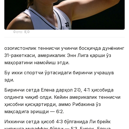
Фото: ҚТФ
Қозоғистонлик теннисчи учинчи босқичда дунёнинг
31-ракеткаси, америкалик Энн Лига қарши ўз
маҳоратини намойиш этди.
Бу икки спортчи ўртасидаги биринчи учрашув
эди.
Биринчи сетда Елена дарҳол 2:0, 4:1 ҳисобида
олдинга чиқиб олди. Кейин америкалик теннисчи
ҳисобни қисқартирди, аммо Рибакина ўз
мақсадига эришди — 6:2.
Иккинчи сетда ҳисоб 4:3 бўлганида Ли брейк
қилишга муваффақ бўлди — 5:3. Бироқ, Елена