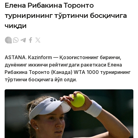
Елена Рибакина Торонто
турнирининг тўртинчи босқичига
чиқди
ASTANА. Кazinform — Қозоғистоннинг биринчи,
дунёнинг иккинчи рейтингдаги ракеткаси Елена
Рибакина Торонто (Канада) WТА 1000 турнирининг
тўртинчи босқичига йўл олди.