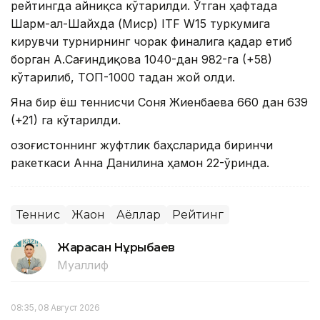
рейтингда айниқса кўтарилди. Ўтган ҳафтада
Шарм-ал-Шайхда (Миср) ITF W15 туркумига
кирувчи турнирнинг чорак финалига қадар етиб
борган A.Сағиндиқова 1040-дан 982-га (+58)
кўтарилиб, ТОП-1000 тадан жой олди.
Яна бир ёш теннисчи Соня Жиенбаева 660 дан 639
(+21) га кўтарилди.
Қозоғистоннинг жуфтлик баҳсларида биринчи
ракеткаси Анна Данилина ҳамон 22-ўринда.
Теннис
Жаҳон
Аёллар
Рейтинг
Жарасқан Нұрыбаев
Муаллиф
08:35, 08 Август 2026