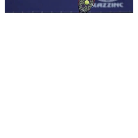
Фото: olympic.kz
Иккинчи босқичда қозоғистонлик теннисчи
дунёда 272-ўринни эгаллаган ва ушбу турнирнинг
6-ракеткаси, марокашлик Ясмин Каббажга қарши
кортга чиқди.
Биринчи сетда С. Жиенбаева 6:3 ҳисобида ғалаба
қозонди.