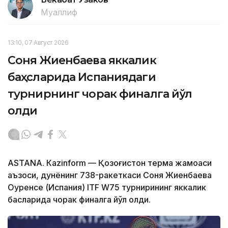
Муаллиф
13:10, 07 Август 2026
Соня Жиенбаева яккалик
баҳсларида Испаниядаги
турнирнинг чорак финалга йўл
олди
ASTANА. Кazinform — Қозоғистон терма жамоаси
аъзоси, дунёнинг 738-ракеткаси Соня Жиенбаева
Оуренсе (Испания) ITF W75 турнирининг яккалик
баҳсларида чорак финалга йўл олди.