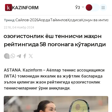
KAZINFORM
ЎЗ
Сайлов-2026
Ақорда
Тайинлов
Ҳодиса
Қонун ва интизо
Тренд:
22:16, 04 Ноябр 2024
Қозоғистонлик ёш теннисчи жаҳон
рейтингида 58 поғонага кўтарилди
ASTANA. Кazinform – Аёллар теннис ассоциацияси
(WТА) томонидан яккалик ва жуфтлик баҳсларида
эълон қилинган жаҳон рейтингида қозоғистонлик
теннисчиларнинг ўрни аниқланди.