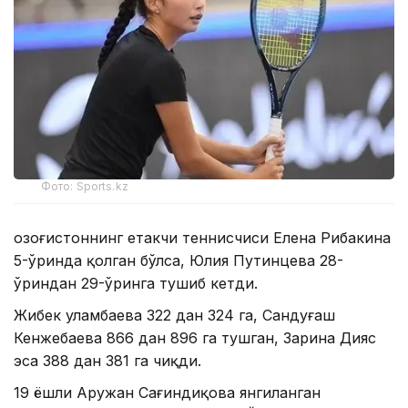
Фото: Sports.kz
Қозоғистоннинг етакчи теннисчиси Елена Рибакина
5-ўринда қолган бўлса, Юлия Путинцева 28-
ўриндан 29-ўринга тушиб кетди.
Жибек Қуламбаева 322 дан 324 га, Сандуғаш
Кенжебаева 866 дан 896 га тушган, Зарина Дияс
эса 388 дан 381 га чиқди.
19 ёшли Аружан Сағиндиқова янгиланган