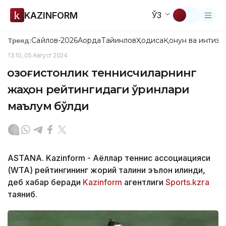
KAZINFORM
ЎЗ
Сайлов-2026
Ақорда
Тайинлов
Ҳодиса
Қонун ва интизо
Тренд:
13:10, 05 Август 2024
Қозоғистонлик теннисчиларнинг
жаҳон рейтингидаги ўринлари
маълум бўлди
ASTANA. Kazinform - Аёллар теннис ассоциацияси
(WТА) рейтингининг жорий талқини эълон қилинди,
деб хабар беради
Kazinform
агентлиги
Sports.kzга
таяниб.