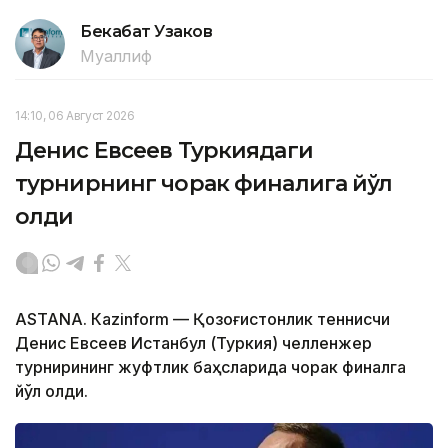
Бекабат Узаков
Муаллиф
14:10, 06 Август 2026
Денис Евсеев Туркиядаги
турнирнинг чорак финалига йўл
олди
ASTANА. Кazinform — Қозоғистонлик теннисчи
Денис Евсеев Истанбул (Туркия) челленжер
турнирининг жуфтлик баҳсларида чорак финалга
йўл олди.