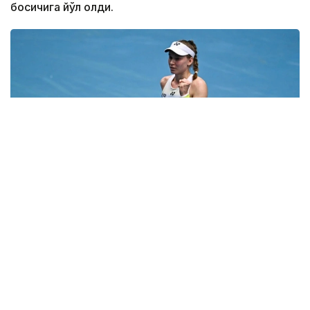
босқичига йўл олди.
Фото: ҚТФ
Мусобақани иккинчи босқичдан бошлаган
қозоғистонлик теннисчи дунё рейтингида 61-
ўринни эгаллаган австралиялик Дарья Касаткинага
қарши ўз маҳоратини намойиш этди.