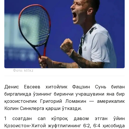
Фото: ktf.kz
Денис Евсеев хитойлик Фацзин Сунь билан
биргаликда ўзининг биринчи учрашувини яна бир
қозоғистонлик Григорий Ломакин — америкалик
Колин Синклерга қарши ўтказди.
1 соатдан сал кўпроқ давом этган ўйин
Қозоғистон-Хитой жуфтлигининг 6:2, 6:4 ҳисобида