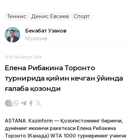
Теннис
Денис Евсеев
Спорт
Бекабат Узаков
Муаллиф
12:10, 06 Август 2026
Елена Рибакина Торонто
турнирида қийин кечган ўйинда
ғалаба қозонди
ASTANА. Кazinform — Қозоғистоннинг биринчи,
дунёнинг иккинчи ракеткаси Елена Рибакина
Торонто (Канада) WТА 1000 турнирининг учинчи