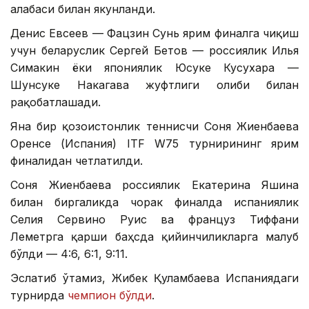
ғалабаси билан якунланди.
Денис Евсеев — Фацзин Сунь ярим финалга чиқиш
учун беларуслик Сергей Бетов — россиялик Илья
Симакин ёки япониялик Юсуке Кусухара —
Шунсуке Накагава жуфтлиги ғолиби билан
рақобатлашади.
Яна бир қозоғистонлик теннисчи Соня Жиенбаева
Оренсе (Испания) ITF W75 турнирининг ярим
финалидан четлатилди.
Соня Жиенбаева россиялик Екатерина Яшина
билан биргаликда чорак финалда испаниялик
Селия Сервино Руис ва француз Тиффани
Леметрга қарши баҳсда қийинчиликларга мағлуб
бўлди — 4:6, 6:1, 9:11.
Эслатиб ўтамиз, Жибек Қуламбаева Испаниядаги
турнирда
чемпион бўлди
.