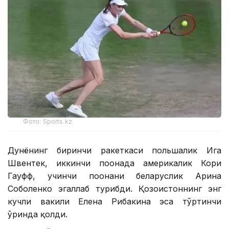
Фото: Sports.kz
Дунёнинг биринчи ракеткаси польшалик Ига
Швентек, иккинчи поғонада америкалик Кори
Гауфф, учинчи поғонани беларуслик Арина
Соболенко эгаллаб турибди. Қозоғистоннинг энг
кучли вакили Елена Рибакина эса тўртинчи
ўринда қолди.