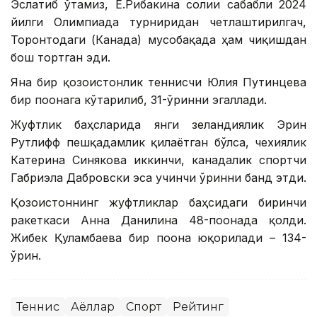
Эслатиб ўтамиз, Е.Рибакина соғлиғи сабабли 2024
йилги Олимпиада турниридан четлаштирилгач,
Торонтодаги (Канада) мусобақада ҳам чиқишдан
бош тортган эди.
Яна бир қозоғистонлик теннисчи Юлия Путинцева
бир поғонага кўтарилиб, 31-ўринни эгаллади.
Жуфтлик баҳсларида янги зеландиялик Эрин
Рутлифф пешқадамлик қилаётган бўлса, чехиялик
Катерина Синякова иккинчи, канадалик спортчи
Габриэла Дабровски эса учинчи ўринни банд этди.
Қозоғистоннинг жуфтликлар баҳсидаги биринчи
ракеткаси Анна Данилина 48-поғонада қолди.
Жибек Қуламбаева бир поғона юқорилади – 134-
ўрин.
Теннис
Аёллар
Спорт
Рейтинг