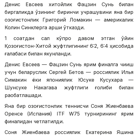
Денис Евсеев хитойлик Фацзин Сунь билан
биргаликда ўзининг биринчи учрашувини яна бир
қозоғистонлик Григорий Ломакин — америкалик
Колин Синклерга қарши ўтказди.
1 соатдан сал кўпроқ давом этган ўйин
Қозоғистон-Хитой жуфтлигининг 6:2, 6:4 ҳисобида
ғалабаси билан якунланди.
Денис Евсеев — Фацзин Сунь ярим финалга чиқиш
учун беларуслик Сергей Бетов — россиялик Илья
Симакин ёки япониялик Юсуке Кусухара —
Шунсуке Накагава жуфтлиги ғолиби билан
рақобатлашади.
Яна бир қозоғистонлик теннисчи Соня Жиенбаева
Оренсе (Испания) ITF W75 турнирининг ярим
финалидан четлатилди.
Соня Жиенбаева россиялик Екатерина Яшина