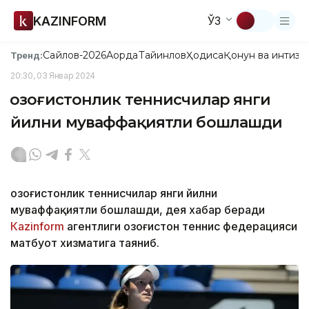
KAZINFORM
ЎЗ
Сайлов-2026
Ақорда
Тайинлов
Ҳодиса
Қонун ва интизо
Тренд:
20:30, 03 Январ 2024
Қозоғистонлик теннисчилар янги
йилни муваффақиятли бошлашди
Қозоғистонлик теннисчилар янги йилни
муваффақиятли бошлашди, дея хабар беради
Каzinform
агентлиги Қозоғистон теннис федерацияси
матбуот хизматига таяниб.