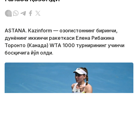
ASTANА. Кazinform — Қозоғистоннинг биринчи,
дунёнинг иккинчи ракеткаси Елена Рибакина
Торонто (Канада) WТА 1000 турнирининг учинчи
босқичига йўл олди.