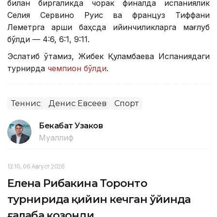
билан биргаликда чорак финалда испаниялик
Селия Сервино Руис ва француз Тиффани
Леметрга қарши баҳсда қийинчиликларга мағлуб
бўлди — 4:6, 6:1, 9:11.
Эслатиб ўтамиз, Жибек Қуламбаева Испаниядаги
турнирда
чемпион бўлди
.
Теннис
Денис Евсеев
Спорт
Бекабат Узаков
Муаллиф
12:10, 06 Август 2026
Елена Рибакина Торонто
турнирида қийин кечган ўйинда
ғалаба қозонди