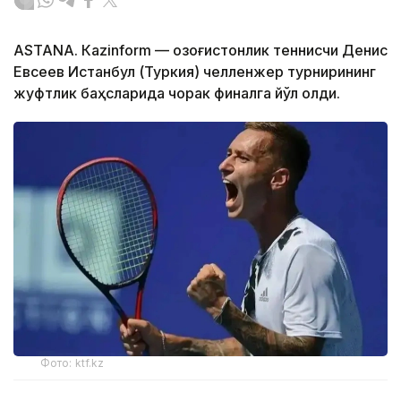
ASTANА. Кazinform — Қозоғистонлик теннисчи Денис
Евсеев Истанбул (Туркия) челленжер турнирининг
жуфтлик баҳсларида чорак финалга йўл олди.
Фото: ktf.kz