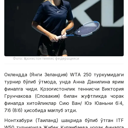
Фото: Қозоғистон теннис федерацияси
Оклендда (Янги Зеландия) WТА 250 туркумидаги
турнир бўлиб ўтмоқда, унда Анна Данилина ярим
финалга чиқди. Қозоғистонлик теннисчи Виктория
Грунчакова (Словакия) билан жуфтликда чорак
финалда хитойликлар Сию Ван/ Юэ Юаньни 6:4,
7:6 (8:6) ҳисобида мағлуб этди.
Нонтхабури (Таиланд) шаҳрида бўлиб ўтган ITF
W50 турнирида Жибек Қуламбаева чорак финалга