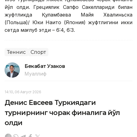
йўл олди. Грециялик Сапфо Сакеллариди билан
жуфтликда Қуламбаева Майя Хвалиньска
(Польша)/ Юки Наито (Япония) жуфтлигини икки
сетда мағлуб этди – 6:4, 6:3.
Теннис
Спорт
Бекабат Узаков
Муаллиф
14:10, 06 Август 2026
Денис Евсеев Туркиядаги
турнирнинг чорак финалига йўл
олди