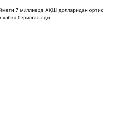
иймати 7 миллиард АҚШ долларидан ортиқ
 хабар берилган эди.
 Skydanceнинг Warner Bros.