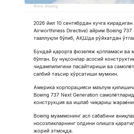
Фото: Boeing
2026 йил 10 сентябрдан кучга кирадиган
Airworthiness Directive) айрим Boeing 73
тааллуқли бўлиб, АҚШда рўйхатдан ўтга
Бундай қарорга фюзеляж қопламаси ва м
бўлган. Бу нуқсонлар асосий конструкт
чидамлилигини пасайтириши ва самолёт
салбий таъсир кўрсатиши мумкин.
Америка корпорацияси маълум қилишича
Boeing 737 Next Generation самолётлари
конструкция ва ишлаб чиқариш жараёниг
Boeing муаммонинг асл сабабини аниқлаш
носозликларнинг олдини олишга қарати
жорий этмоқда.