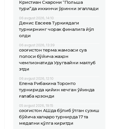
Кристиан Скарони “Польша
тури”да иккинчи ўринни эгаллади
06 avgust 2026, 14:10
Денис Евсеев Туркиядаги
турнирнинг чорак финалига йўл
олди
06 avgust 2026, 13:39
Қозоғистон терма жамоаси сув
полоси бўйича жаҳон
чемпионатида Уругвайни мағлуб
этди
06 avgust 2026, 12:10
Елена Рибакина Торонто
турнирида қийин кечган ўйинда
ғалаба қозонди
05 avgust 2026, 19:15
Қозоғистон АҚШда бўлиб ўтган сузиш
бўйича халқаро турнирда 17 та
медални қўлга киритди