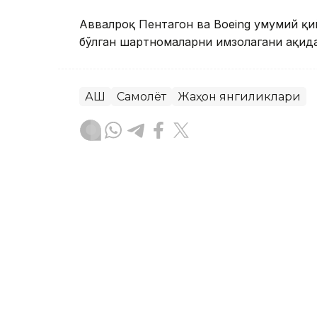
Аввалроқ Пентагон ва Boeing умумий қ
бўлган шартномаларни имзолагани ҳақида
АҚШ
Самолёт
Жаҳон янгиликлари
Ляззат Сейданова
Муаллиф
18:10, 07 Август 2026
Буюк Британия Paramount