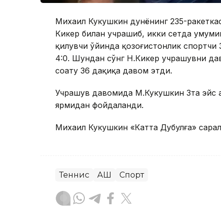
Михаил Кукушкин дунёнинг 235-ракеткас
Кикер билан учрашиб, икки сетда умумий 6
қилувчи ўйинда қозоғистонлик спортчи 3
4:0. Шундан сўнг Н.Кикер учрашувни д
соату 36 дақиқа давом этди.
Учрашув давомида М.Кукушкин 3та эйс 
ярмидан фойдаланди.
Михаил Кукушкин «Катта Дубулға» сарал
Теннис
АҚШ
Спорт