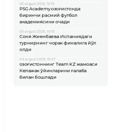
05 avgust 2026, 16:15
PSG Academy Қозоғистонда
биринчи расмий футбол
академиясини очади
05 avgust 2026, 14:15
Соня Жиенбаева Испаниядаги
турнирнинг чорак финалига йўл
олди
04 avgust 2026, 15:37
Қозоғистоннинг Team KZ жамоаси
Келажак ўйинларини ғалаба
билан бошлади