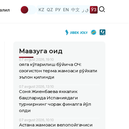
KZ
QZ
РУ
EN
中文
ق ز
ЎЗ
аҳлил
Мавзуга оид
07 avgust 2026, 19:10
Қояга кўтарилиш бўйича ОЧ:
Қозоғистон терма жамоаси рўйхати
эълон қилинди
07 avgust 2026, 13:10
Соня Жиенбаева яккалик
баҳсларида Испаниядаги
турнирнинг чорак финалга йўл
олди
07 avgust 2026, 10:10
Астана жамоаси велопойгачиси