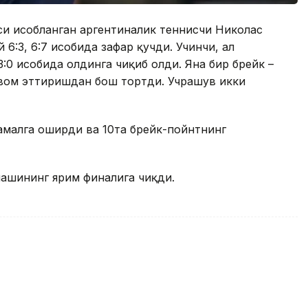
и ҳисобланган аргентиналик теннисчи Николас
:3, 6:7 ҳисобида зафар қучди. Учинчи, ҳал
:0 ҳисобида олдинга чиқиб олди. Яна бир брейк –
авом эттиришдан бош тортди. Учрашув икки
амалга оширди ва 10та брейк-пойнтнинг
ашининг ярим финалига чиқди.