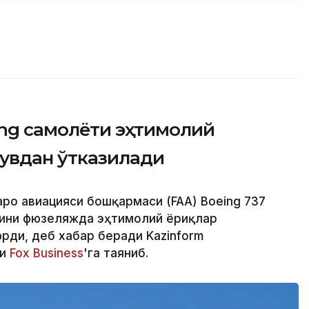
ing самолёти эҳтимолий
увдан ўтказилади
аро авиацияси бошқармаси (FAA) Boeing 737
ини фюзеляжда эҳтимолий ёриқлар
ди, деб хабар беради Kazinform
ри
Fox Business
'га таяниб.