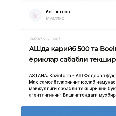
без автора
Муаллиф
19:37, 07 Август 2026
АҚШда қарийб 500 та Boe
ёриқлар сабабли текшир
ASTANA. Kazinform - АҚШ Федерал фуқ
Max самолётларининг юзлаб намунас
мавжудлиги сабабли текширишни буюр
агентлигининг Вашингтондаги мухби