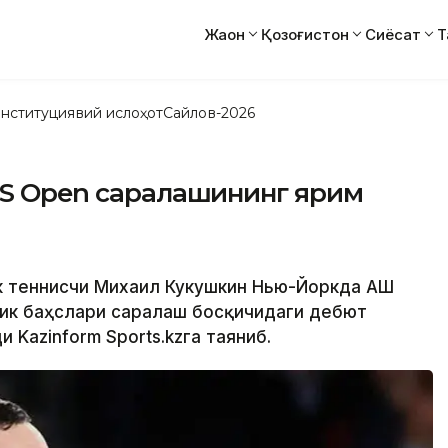
Жаҳон
Қозоғистон
Сиёсат
Т
нституциявий ислоҳот
Сайлов-2026
US Open саралашининг ярим
ик теннисчи Михаил Кукушкин Нью-Йоркда АҚШ
лик баҳслари саралаш босқичидаги дебют
 Kazinform Sports.kzга таяниб.