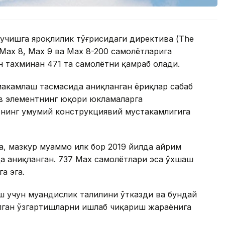
 учишга яроқлилик тўғрисидаги директива (The
7 Max 8, Max 9 ва Max 8-200 самолётларига
н тахминан 471 та самолётни қамраб олади.
аҳкамлаш тасмасида аниқланган ёриқлар сабаб
ив элементнинг юқори юкламаларга
нинг умумий конструкциявий мустаҳкамлигига
, мазкур муаммо илк бор 2019 йилда айрим
да аниқланган. 737 Max самолётлари эса ўхшаш
а эга.
 учун муҳандислик таҳлилини ўтказди ва бундай
лган ўзгартишларни ишлаб чиқариш жараёнига