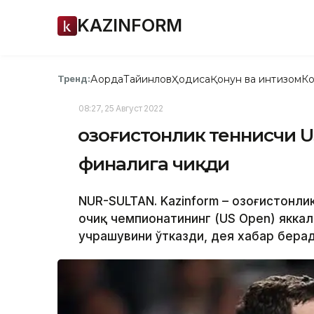
KAZINFORM
Ақорда
Тайинлов
Ҳодиса
Қонун ва интизом
Ко
Тренд:
08:27, 25 Август 2022
Қозоғистонлик теннисчи 
финалига чиқди
NUR-SULTAN. Kazinform – Қозоғистонл
очиқ чемпионатининг (US Open) якка
учрашувини ўтказди, дея хабар беради