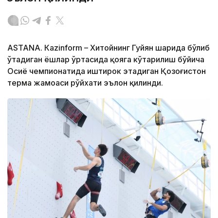
ASTANА. Кazinform – Хитойнинг Гуйян шаҳрида бўлиб
ўтадиган ёшлар ўртасида қояга кўтарилиш бўйича
Осиё чемпионатида иштирок этадиган Қозоғистон
терма жамоаси рўйхати эълон қилинди.