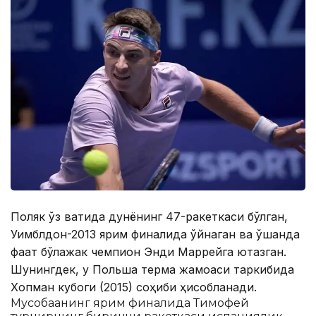
Поляк ўз вақтида дунёнинг 47-ракеткаси бўлган,
Уимблдон-2013 ярим финалида ўйнаган ва ўшанда
фақат бўлажак чемпион Энди Маррейга ютқазган.
Шунингдек, у Польша терма жамоаси таркибида
Хопман кубоги (2015) соҳиби ҳисобланади.
Мусобақанинг ярим финалида Тимофей