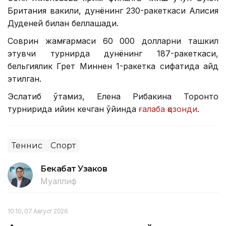
Британия вакили, дунёнинг 230-ракеткаси Алисия
Дуденей билан беллашади.
Соврин жамғармаси 60 000 долларни ташкил
этувчи турнирда дунёнинг 187-ракеткаси,
бельгиялик Грет Миннен 1-ракетка сифатида қайд
этилган.
Эслатиб ўтамиз, Елена Рибакина Торонто
турнирида қийин кечган ўйинда
ғалаба қозонди
.
Теннис
Спорт
Бекабат Узаков
Муаллиф
10:10, 07 Август 2026