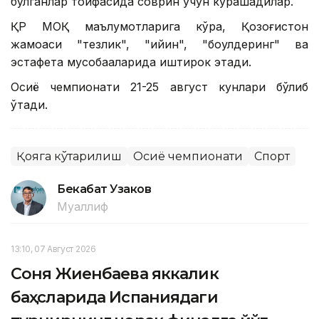
бўлганлар тоифасида соврин учун курашадилар.
ҚР МОҚ маълумотларига кўра, Қозоғистон
жамоаси "тезлик", "қийин", "боулдеринг" ва
эстафета мусобақаларида иштирок этади.
Осиё чемпионати 21-25 август кунлари бўлиб
ўтади.
Қояга кўтарилиш
Осиё чемпионати
Спорт
Бекабат Узаков
Муаллиф
13:10, 07 Август 2026
Соня Жиенбаева яккалик
баҳсларида Испаниядаги