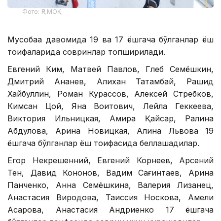
Фото: ҚР МОҚ
Мусобақа давомида 19 ва 17 ёшгача бўлганлар ёш
тоифаларида совринлар топширилади.
Евгений Ким, Матвей Павлов, Глеб Семёшкин,
Дмитрий Ананев, Алихан Татамбай, Рашид
Хайбуллин, Роман Курассов, Алексей Стребков,
Кимсан Цой, Яна Воитович, Лейла Геккеева,
Виктория Ильницкая, Амира Қайсар, Ралина
Абдулова, Арина Новицкая, Алина Львова 19
ёшгача бўлганлар ёш тоифасида беллашадилар.
Егор Некрешенний, Евгений Корнеев, Арсений
Тен, Давид Кононов, Вадим Сағинтаев, Арина
Панченко, Анна Семёшкина, Валерия Лизанец,
Анастасия Виродова, Таиссия Носкова, Амели
Асқарова, Анастасия Андриенко 17 ёшгача