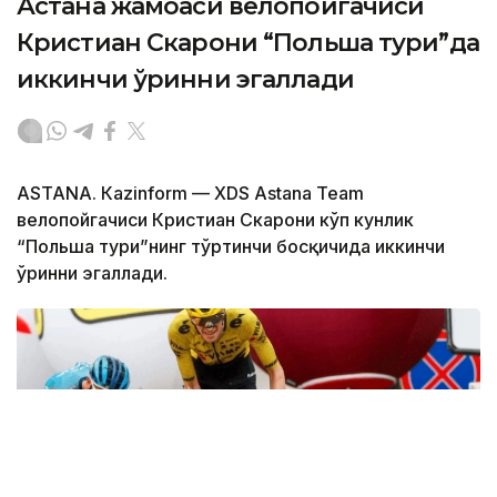
Астана жамоаси велопойгачиси
Кристиан Скарони “Польша тури”да
иккинчи ўринни эгаллади
ASTANА. Кazinform — XDS Astana Team
велопойгачиси Кристиан Скарони кўп кунлик
“Польша тури”нинг тўртинчи босқичида иккинчи
ўринни эгаллади.