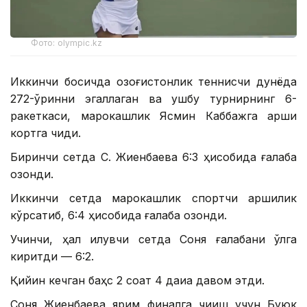
Фото: olympic.kz
Иккинчи босқичда қозоғистонлик теннисчи дунёда
272-ўринни эгаллаган ва ушбу турнирнинг 6-
ракеткаси, марокашлик Ясмин Каббажга қарши
кортга чиқди.
Биринчи сетда С. Жиенбаева 6:3 ҳисобида ғалаба
қозонди.
Иккинчи сетда марокашлик спортчи қаршилик
кўрсатиб, 6:4 ҳисобида ғалаба қозонди.
Учинчи, ҳал қилувчи сетда Соня ғалабани қўлга
киритди — 6:2.
Қийин кечган баҳс 2 соат 4 дақиқа давом этди.
Соня Жиенбаева ярим финалга чиқиш учун Буюк