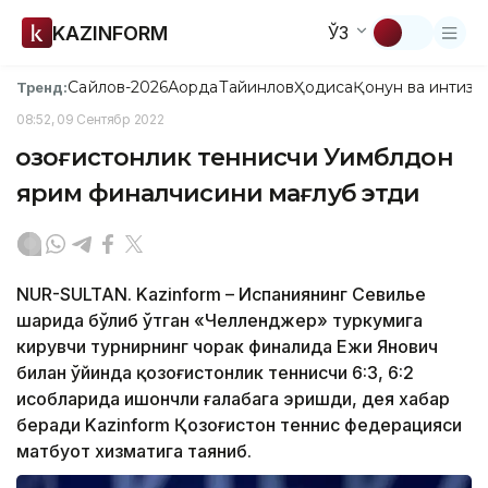
KAZINFORM
ЎЗ
Сайлов-2026
Ақорда
Тайинлов
Ҳодиса
Қонун ва интизо
Тренд:
08:52, 09 Сентябр 2022
Қозоғистонлик теннисчи Уимблдон
ярим финалчисини мағлуб этди
NUR-SULTAN. Kazinform – Испаниянинг Севилье
шаҳрида бўлиб ўтган «Челленджер» туркумига
кирувчи турнирнинг чорак финалида Ежи Янович
билан ўйинда қозоғистонлик теннисчи 6:3, 6:2
ҳисобларида ишончли ғалабага эришди, дея хабар
беради Kazinform Қозоғистон теннис федерацияси
матбуот хизматига таяниб.