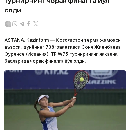
турнирнинг чорак финалга йўл
олди
ASTANА. Кazinform — Қозоғистон терма жамоаси
аъзоси, дунёнинг 738-ракеткаси Соня Жиенбаева
Оуренсе (Испания) ITF W75 турнирининг яккалик
баҳсларида чорак финалга йўл олди.