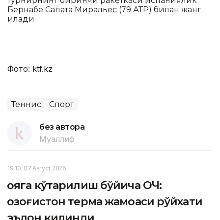
турнирнинг биринчи ракеткаси испаниялик
Бернабе Сапата Миральес (79 АТР) билан жанг
қилади.
Фото: ktf.kz
Теннис
Спорт
без автора
Муаллиф
19:10, 07 Август 2026
Қояга кўтарилиш бўйича ОЧ:
Қозоғистон терма жамоаси рўйхати
эълон қилинди