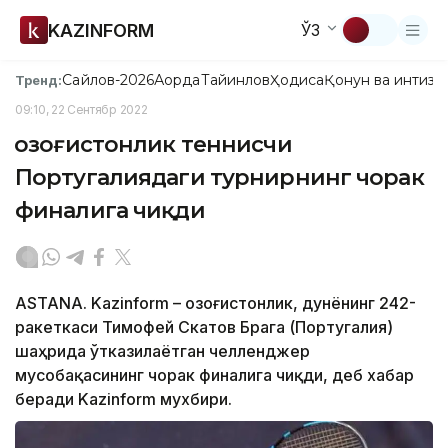
KAZINFORM
ЎЗ
Сайлов-2026
Ақорда
Тайинлов
Ҳодиса
Қонун ва интизо
Тренд:
09:10, 22 Сентябр 2022
Қозоғистонлик теннисчи
Португалиядаги турнирнинг чорак
финалига чиқди
ASTANA. Kazinform – Қозоғистонлик, дунёнинг 242-
ракеткаси Тимофей Скатов Брага (Португалия)
шаҳрида ўтказилаётган челленджер
мусобақасининг чорак финалига чиқди, деб хабар
беради Kazinform мухбири.