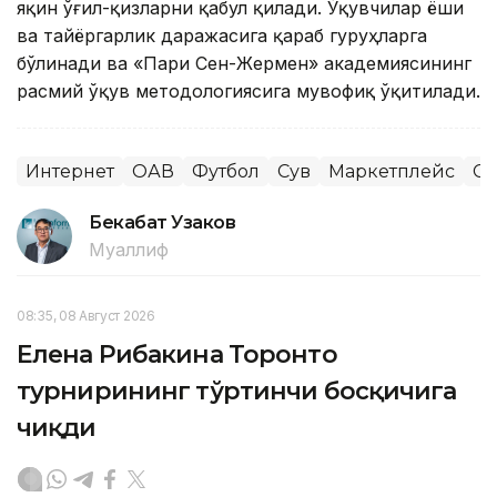
яқин ўғил-қизларни қабул қилади. Ўқувчилар ёши
ва тайёргарлик даражасига қараб гуруҳларга
бўлинади ва «Пари Сен-Жермен» академиясининг
расмий ўқув методологиясига мувофиқ ўқитилади.
Интернет
ОАВ
Футбол
Сув
Маркетплейс
Сп
Бекабат Узаков
Муаллиф
08:35, 08 Август 2026
Елена Рибакина Торонто
турнирининг тўртинчи босқичига
чиқди