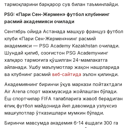
тармоқларини барқарор сув билан таъминлайди.
PSG: «Пари Сен-Жермен» футбол клубининг
расмий академияси очилади
Сентябрь ойида Астанада машҳур француз футбол
клуби «Пари Сен-Жермен»нинг расмий
академияси — PSG Academy Kazakhstan очилади.
Шундай қилиб, Қозоғистон PSG Academyнинг
халқаро тармоғига қўшилган 24-мамлакатга
айланади. Ушбу маълумотлар жаҳон нашрларида
ва клубнинг расмий
веб-сайтида
эълон қилинди.
Академиянинг биринчи ўқув маркази пойтахтдаги
Air Arena спорт мажмуасида жойлашган бўлади.
Ёш спортчилар FIFA талабларига жавоб берадиган
ёпиқ футбол майдонида йил давомида узлуксиз
машғулотлар ўтказишлари мумкин бўлади.
Биринчи мавсумда академия 6-14 ёшдаги 300 га