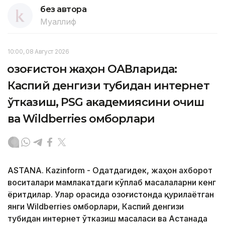
без автора
Муаллиф
10:00, 08 Август 2026
Қозоғистон жаҳон ОАВларида:
Каспий денгизи тубидан интернет
ўтказиш, PSG академиясини очиш
ва Wildberries омборлари
ASTANА. Кazinform - Одатдагидек, жаҳон ахборот
воситалари мамлакатдаги кўплаб масалаларни кенг
ёритдилар. Улар орасида Қозоғистонда қурилаётган
янги Wildberries омборлари, Каспий денгизи
тубидан интернет ўтказиш масаласи ва Астанада