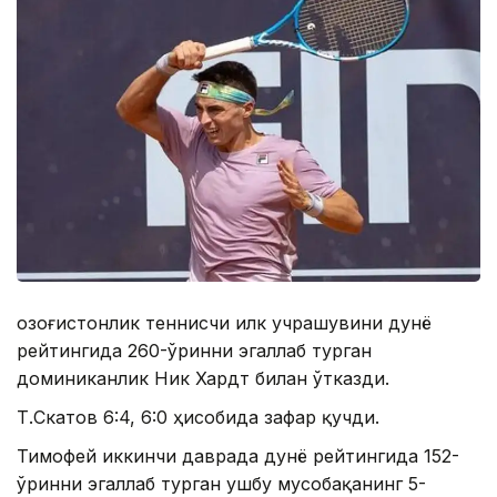
Қозоғистонлик теннисчи илк учрашувини дунё
рейтингида 260-ўринни эгаллаб турган
доминиканлик Ник Хардт билан ўтказди.
Т.Скатов 6:4, 6:0 ҳисобида зафар қучди.
Тимофей иккинчи даврада дунё рейтингида 152-
ўринни эгаллаб турган ушбу мусобақанинг 5-