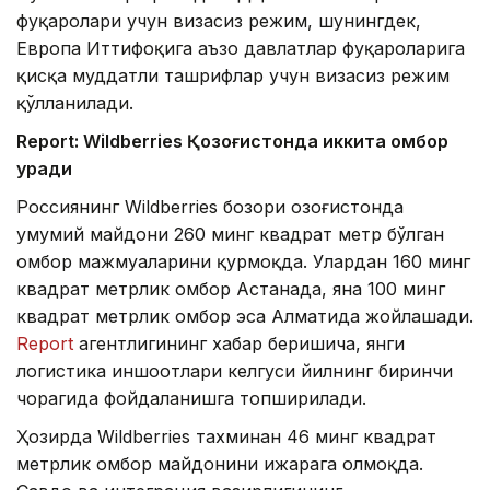
фуқаролари учун визасиз режим, шунингдек,
Европа Иттифоқига аъзо давлатлар фуқароларига
қисқа муддатли ташрифлар учун визасиз режим
қўлланилади.
Report: Wildberries Қозоғистонда иккита омбор
қуради
Россиянинг Wildberries бозори Қозоғистонда
умумий майдони 260 минг квадрат метр бўлган
омбор мажмуаларини қурмоқда. Улардан 160 минг
квадрат метрлик омбор Астанада, яна 100 минг
квадрат метрлик омбор эса Алматида жойлашади.
Report
агентлигининг хабар беришича, янги
логистика иншоотлари келгуси йилнинг биринчи
чорагида фойдаланишга топширилади.
Ҳозирда Wildberries тахминан 46 минг квадрат
метрлик омбор майдонини ижарага олмоқда.