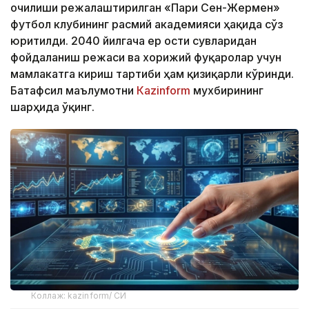
очилиши режалаштирилган «Пари Сен-Жермен»
футбол клубининг расмий академияси ҳақида сўз
юритилди. 2040 йилгача ер ости сувларидан
фойдаланиш режаси ва хорижий фуқаролар учун
мамлакатга кириш тартиби ҳам қизиқарли кўринди.
Батафсил маълумотни
Кazinform
мухбирининг
шарҳида ўқинг.
Коллаж: kazinform/ СИ