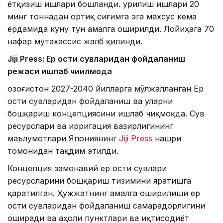
ётқизиш ишлари бошланди. Қурилиш ишлари 20
минг тоннадан ортиқ сиғимга эга махсус кема
ёрдамида куну тун амалга оширилди. Лойиҳага 70
нафар мутахассис жалб қилинди.
Jiji Press: Ер ости сувларидан фойдаланиш
режаси ишлаб чиқилмоқда
Қозоғистон 2027-2040 йилларга мўлжалланган Ер
ости сувларидан фойдаланиш ва уларни
бошқариш концепциясини ишлаб чиқмоқда. Сув
ресурслари ва ирригация вазирлигининг
маълумотлари Япониянинг
Jiji Press
нашри
томонидан тақдим этилди.
Концепция замонавий ер ости сувлари
ресурсларини бошқариш тизимини яратишга
қаратилган. Ҳужжатнинг амалга оширилиши ер
ости сувларидан фойдаланиш самарадорлигини
оширади ва аҳоли пунктлари ва иқтисодиёт