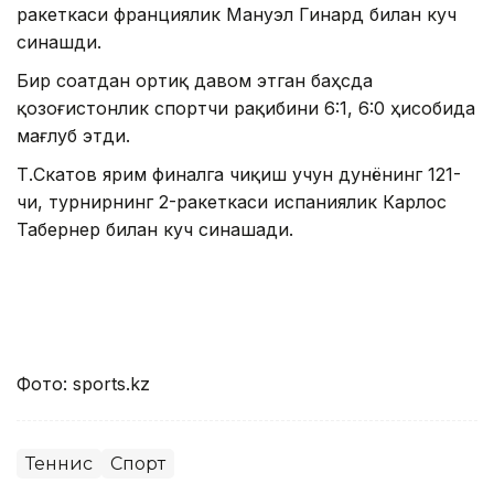
ракеткаси франциялик Мануэл Гинард билан куч
синашди.
Бир соатдан ортиқ давом этган баҳсда
қозоғистонлик спортчи рақибини 6:1, 6:0 ҳисобида
мағлуб этди.
Т.Скатов ярим финалга чиқиш учун дунёнинг 121-
чи, турнирнинг 2-ракеткаси испаниялик Карлос
Табернер билан куч синашади.
Фото: sports.kz
Теннис
Спорт