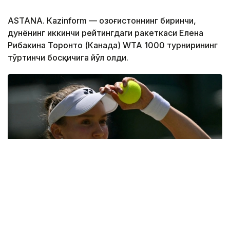
ASTANА. Кazinform — Қозоғистоннинг биринчи,
дунёнинг иккинчи рейтингдаги ракеткаси Елена
Рибакина Торонто (Канада) WТА 1000 турнирининг
тўртинчи босқичига йўл олди.
Фото: ҚТФ