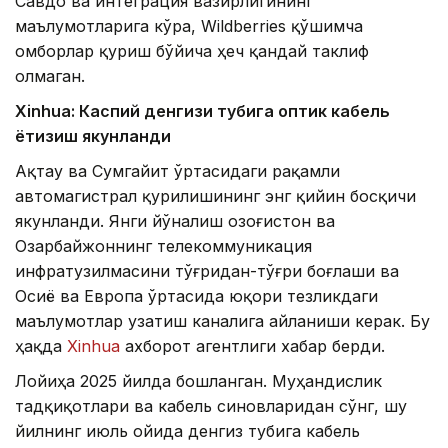
Савдо ва интеграция вазирлигининг
маълумотларига кўра, Wildberries қўшимча
омборлар қуриш бўйича ҳеч қандай таклиф
олмаган.
Xinhuа: Каспий денгизи тубига оптик кабель
ётқизиш якунланди
Ақтау ва Сумгайит ўртасидаги рақамли
автомагистрал қурилишининг энг қийин босқичи
якунланди. Янги йўналиш Қозоғистон ва
Озарбайжоннинг телекоммуникация
инфратузилмасини тўғридан-тўғри боғлаши ва
Осиё ва Европа ўртасида юқори тезликдаги
маълумотлар узатиш каналига айланиши керак. Бу
ҳақда
Xinhua
ахборот агентлиги хабар берди.
Лойиҳа 2025 йилда бошланган. Муҳандислик
тадқиқотлари ва кабель синовларидан сўнг, шу
йилнинг июль ойида денгиз тубига кабель