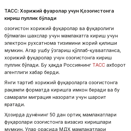
ТАСС: Хорижий фуқаролар учун Қозоғистонга
кириш пуллик бўлади
Қозоғистон хорижий фуқаролар ва фуқаролиги
бўлмаган шахслар учун мамлакатга кириш учун
электрон рухсатнома тизимини жорий қилиши
мумкин. Агар ушбу ўзгариш қўллаб-қувватланса,
хорижий фуқаролар учун Қозоғистонга кириш
пуллик бўлади. Бу ҳақда Россиянинг
ТАСС
ахборот
агентлиги хабар берди.
Янги тартиб хорижий фуқароларга Қозоғистонга
рақамли форматда киришга имкон беради ва бу
самарали миграция назорати учун шароит
яратади.
Ҳозирда дунёнинг 50 дан ортиқ мамлакатлари
фуқаролари Қозоғистонга визасиз киришлари
мумкин. Улар орасида МДҲ мамлакатлари