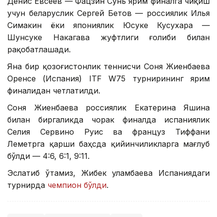
Денис Евсеев — Фацзин Сунь ярим финалга чиқиш
учун беларуслик Сергей Бетов — россиялик Илья
Симакин ёки япониялик Юсуке Кусухара —
Шунсуке Накагава жуфтлиги ғолиби билан
рақобатлашади.
Яна бир қозоғистонлик теннисчи Соня Жиенбаева
Оренсе (Испания) ITF W75 турнирининг ярим
финалидан четлатилди.
Соня Жиенбаева россиялик Екатерина Яшина
билан биргаликда чорак финалда испаниялик
Селия Сервино Руис ва француз Тиффани
Леметрга қарши баҳсда қийинчиликларга мағлуб
бўлди — 4:6, 6:1, 9:11.
Эслатиб ўтамиз, Жибек Қуламбаева Испаниядаги
турнирда
чемпион бўлди
.