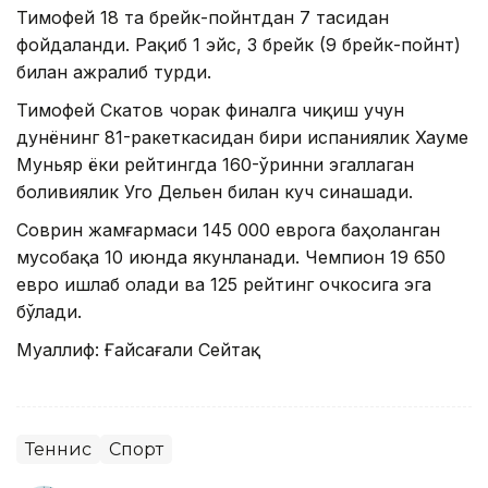
Тимофей 18 та брейк-пойнтдан 7 тасидан
фойдаланди. Рақиб 1 эйс, 3 брейк (9 брейк-пойнт)
билан ажралиб турди.
Тимофей Скатов чорак финалга чиқиш учун
дунёнинг 81-ракеткасидан бири испаниялик Хауме
Муньяр ёки рейтингда 160-ўринни эгаллаган
боливиялик Уго Дельен билан куч синашади.
Соврин жамғармаси 145 000 еврога баҳоланган
мусобақа 10 июнда якунланади. Чемпион 19 650
евро ишлаб олади ва 125 рейтинг очкосига эга
бўлади.
Муаллиф: Ғайсағали Сейтақ
Теннис
Спорт