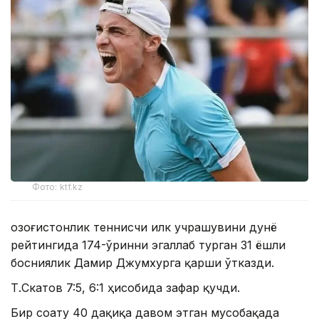
Фото: ktf.kz
Қозоғистонлик теннисчи илк учрашувини дунё
рейтингида 174-ўринни эгаллаб турган 31 ёшли
босниялик Дамир Джумхурга қарши ўтказди.
Т.Скатов 7:5, 6:1 ҳисобида зафар қучди.
Бир соату 40 дақиқа давом этган мусобақада