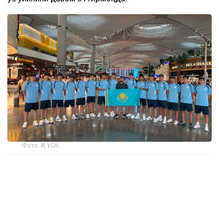
Фото: ҚР ҰОК
Учинчи ўйинда қозоғистонлик спортчилар
Уругвайни катта фарқ билан мағлуб этишди. Ўйин
22:5 ҳисобида якунланди.
ҚР МОҚ маълумотларига кўра, Қозоғистон терма