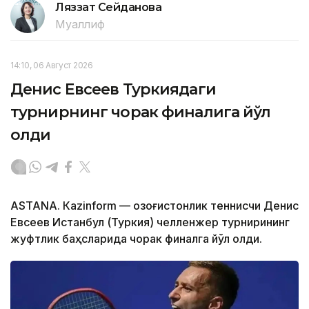
Ляззат Сейданова
Муаллиф
14:10, 06 Август 2026
Денис Евсеев Туркиядаги
турнирнинг чорак финалига йўл
олди
ASTANА. Кazinform — Қозоғистонлик теннисчи Денис
Евсеев Истанбул (Туркия) челленжер турнирининг
жуфтлик баҳсларида чорак финалга йўл олди.