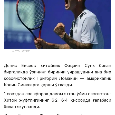
Фото: ktf.kz
Денис Евсеев хитойлик Фацзин Сунь билан
биргаликда ўзининг биринчи учрашувини яна бир
қозоғистонлик Григорий Ломакин — америкалик
Колин Синклерга қарши ўтказди.
1 соатдан сал кўпроқ давом этган ўйин Қозоғистон-
Хитой жуфтлигининг 6:2, 6:4 ҳисобида ғалабаси
билан якунланди.