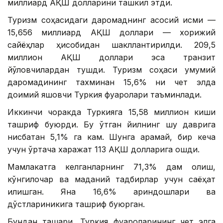
миллиард АҚШ долларини ташкил этди.
Туризм соҳасидаги даромаднинг асосий қисми —
15,656 миллиард АҚШ доллари — хорижий
сайёҳлар ҳисобидан шакллантирилди. 209,5
миллион АҚШ доллари эса транзит
йўловчилардан тушди. Туризм соҳаси умумий
даромадининг тахминан 15,6% ни чет элда
доимий яшовчи Туркия фуқаролари таъминлади.
Иккинчи чоракда Туркияга 15,58 миллион киши
ташриф буюрди. Бу ўтган йилнинг шу даврига
нисбатан 5,1% га кам. Шунга қарамай, бир кеча
учун ўртача харажат 113 АҚШ долларига ошди.
Мамлакатга келганларнинг 71,3% дам олиш,
кўнгилочар ва маданий тадбирлар учун саёҳат
қилишган. Яна 16,6% қариндошлари ва
дўстлариникига ташриф буюрган.
Бундан ташқари, Туркия фуқароларининг чет элга