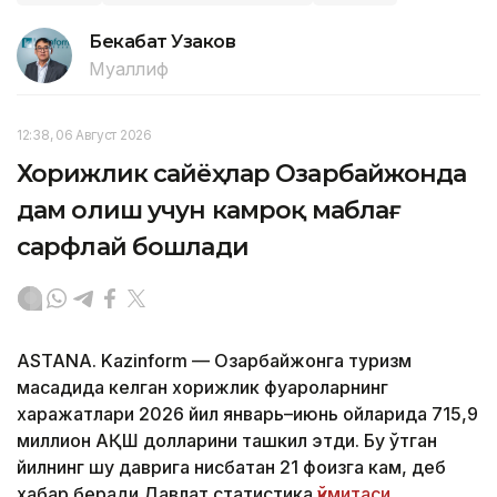
Бекабат Узаков
Муаллиф
12:38, 06 Август 2026
Хорижлик сайёҳлар Озарбайжонда
дам олиш учун камроқ маблағ
сарфлай бошлади
ASTANA. Kazinform — Озарбайжонга туризм
мақсадида келган хорижлик фуқароларнинг
харажатлари 2026 йил январь–июнь ойларида 715,9
миллион АҚШ долларини ташкил этди. Бу ўтган
йилнинг шу даврига нисбатан 21 фоизга кам, деб
хабар беради Давлат статистика
қўмитаси.