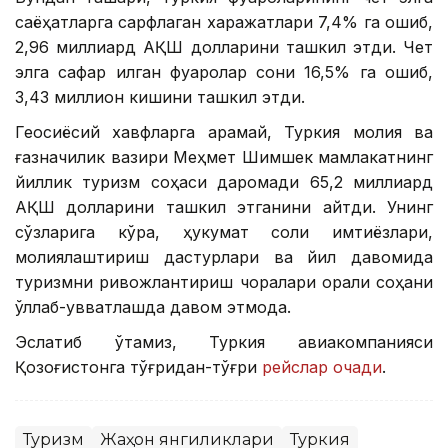
саёҳатларга сарфлаган харажатлари 7,4% га ошиб,
2,96 миллиард АҚШ долларини ташкил этди. Чет
элга сафар қилган фуқаролар сони 16,5% га ошиб,
3,43 миллион кишини ташкил этди.
Геосиёсий хавфларга қарамай, Туркия молия ва
ғазначилик вазири Меҳмет Шимшек мамлакатнинг
йиллик туризм соҳаси даромади 65,2 миллиард
АҚШ долларини ташкил этганини айтди. Унинг
сўзларига кўра, ҳукумат солиқ имтиёзлари,
молиялаштириш дастурлари ва йил давомида
туризмни ривожлантириш чоралари орқали соҳани
қўллаб-қувватлашда давом этмоқда.
Эслатиб ўтамиз, Туркия авиакомпанияси
Қозоғистонга тўғридан-тўғри
рейслар очади
.
Туризм
Жаҳон янгиликлари
Туркия