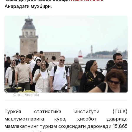
Анқарадаги мухбири.
Фото: Anadolu
Туркия статистика институти (ТÜİК)
маълумотларига кўра, ҳисобот даврида
мамлакатнинг туризм соҳасидаги даромади 15,865