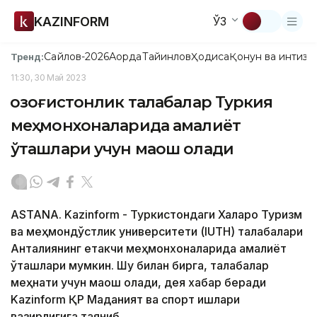
KAZINFORM
ЎЗ
Сайлов-2026
Ақорда
Тайинлов
Ҳодиса
Қонун ва интизо
Тренд:
11:30, 30 Май 2023
Қозоғистонлик талабалар Туркия
меҳмонхоналарида амалиёт
ўташлари учун маош олади
ASTANA. Kazinform - Туркистондаги Халқаро Туризм
ва меҳмондўстлик университети (IUTH) талабалари
Анталиянинг етакчи меҳмонхоналарида амалиёт
ўташлари мумкин. Шу билан бирга, талабалар
меҳнати учун маош олади, дея хабар беради
Kazinform ҚР Маданият ва спорт ишлари
вазирлигига таяниб.