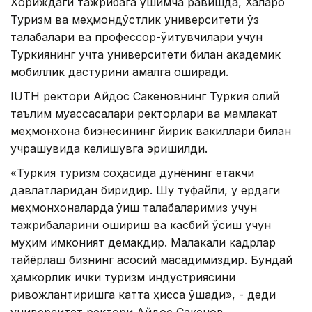
Хориждаги тажрибага қўшимча равишда, Халқаро
Туризм ва меҳмондўстлик университети ўз
талабалари ва профессор-ўқитувчилари учун
Туркиянинг учта университети билан академик
мобиллик дастурини амалга оширади.
IUTH ректори Айдос Сакеновнинг Туркия олий
таълим муассасалари ректорлари ва мамлакат
меҳмонхона бизнесининг йирик вакиллари билан
учрашувида келишувга эришилди.
«Туркия туризм соҳасида дунёнинг етакчи
давлатларидан биридир. Шу туфайли, у ердаги
меҳмонхоналарда
ўқиш талабаларимиз учун
тажрибаларини ошириш ва касбий ўсиш учун
муҳим имконият демакдир. Малакали кадрлар
тайёрлаш бизнинг асосий мақсадимиздир. Бундай
ҳамкорлик ички туризм индустриясини
ривожлантиришга катта ҳисса қўшади», - деди