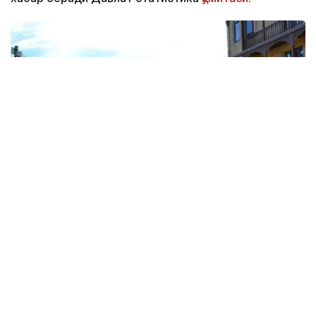
Фото: Report.az
Харажатларнинг энг катта қисми транспорт
хизматларига тўғри келди — 325,9 миллион
доллар. Бу кўрсаткич йиллик ҳисобда 22 фоизга
камайган. Хорижликлар жойлаштириш хизматлари