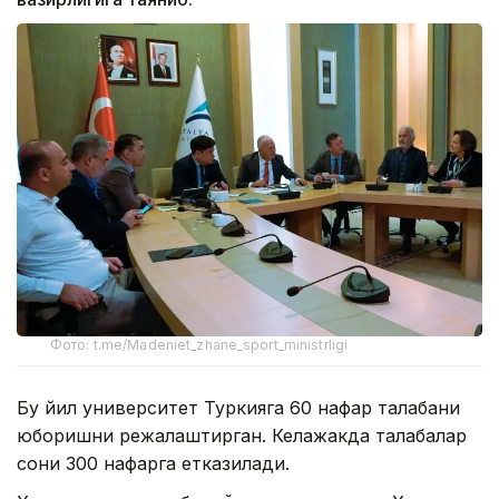
Фото: t.me/Madeniet_zhane_sport_ministrligi
Бу йил университет Туркияга 60 нафар талабани
юборишни режалаштирган. Келажакда талабалар
сони 300 нафарга етказилади.