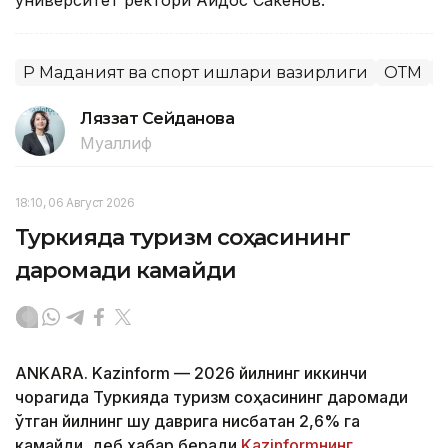
университет ректори Айдос Сакенов.
ҚР Маданият ва спорт ишлари вазирлиги
ОТМ
Т
Ляззат Сейданова
Муаллиф
18:10, 06 Август 2026
Туркияда туризм соҳасининг
даромади камайди
ANKARA. Kazinform — 2026 йилнинг иккинчи
чорагида Туркияда туризм соҳасининг даромади
ўтган йилнинг шу даврига нисбатан 2,6% га
камайди, деб хабар беради
Kazinformнинг