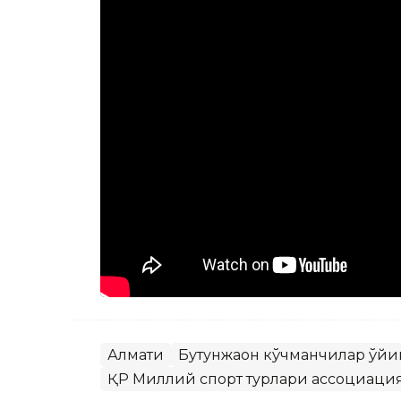
Алмати
Бутунжаҳон кўчманчилар ўй
ҚР Миллий спорт турлари ассоциаци