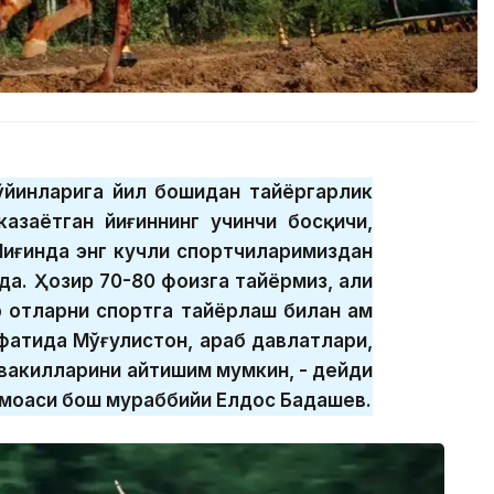
ўйинларига йил бошидан тайёргарлик
казаётган йиғиннинг учинчи босқичи,
Йиғинда энг кучли спортчиларимиздан
а. Ҳозир 70-80 фоизга тайёрмиз, ҳали
 отларни спортга тайёрлаш билан ҳам
фатида Мўғулистон, араб давлатлари,
 вакилларини айтишим мумкин, - дейди
амоаси бош мураббийи Елдос Бадашев.