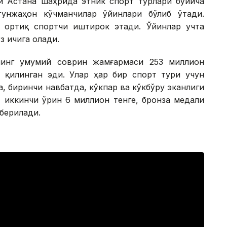
ри Астана шаҳрида этник спорт турлари бўйича
унжаҳон кўчманчилар ўйинлари бўлиб ўтади.
 ортиқ спортчи иштирок этади. Ўйинлар учта
з ичига олади.
нинг умумий соврин жамғармаси 253 миллион
 қилинган эди. Улар ҳар бир спорт тури учун
, биринчи навбатда, кўкпар ва кўкбўру эканлиги
, иккинчи ўрин 6 миллион тенге, бронза медали
 берилади.