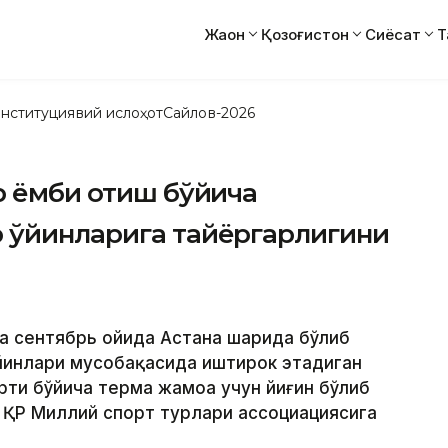
Жаҳон
Қозоғистон
Сиёсат
Т
нституциявий ислоҳот
Сайлов-2026
р ёмби отиш бўйича
 ўйинларига тайёргарлигини
а сентябрь ойида Астана шаҳрида бўлиб
ўйинлари мусобақасида иштирок этадиган
рти бўйича терма жамоа учун йиғин бўлиб
m ҚР Миллий спорт турлари ассоциациясига