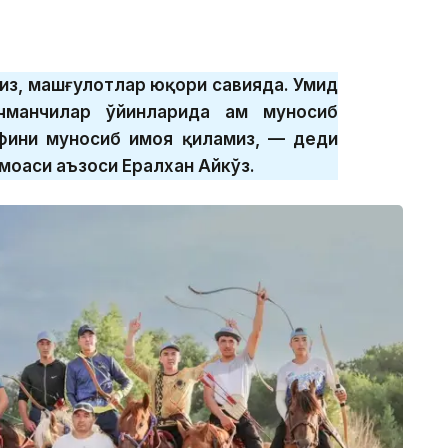
из, машғулотлар юқори савияда. Умид
чманчилар ўйинларида ҳам муносиб
фини муносиб ҳимоя қиламиз, — деди
моаси аъзоси Ералхан Айкўз.