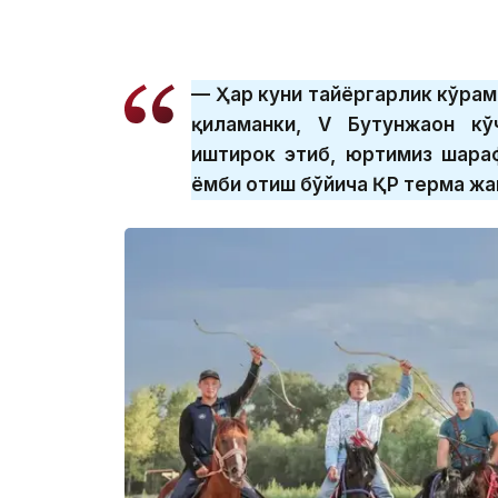
— Ҳар куни тайёргарлик кўрам
қиламанки, V Бутунжаҳон кў
иштирок этиб, юртимиз шара
ёмби отиш бўйича ҚР терма жа