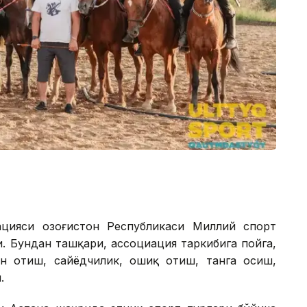
цияси Қозоғистон Республикаси Миллий спорт
. Бундан ташқари, ассоциация таркибига пойга,
ан отиш, сайёдчилик, ошиқ отиш, танга осиш,
.