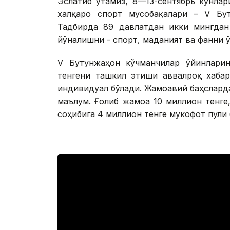
Эслатиб ўтамиз, 8—13-сентябрь кунла
халқаро спорт мусобақалари – V Бут
Тадбирда 89 давлатдан икки мингдан
йўналишни - спорт, маданият ва фанни ў
V Бутунжаҳон кўчманчилар ўйинлари
тенгени ташкил этиши аввалроқ хабар
индивидуал бўлади. Жамоавий баҳсларда
маълум. Ғолиб жамоа 10 миллион тенге
соҳибига 4 миллион тенге мукофот пули