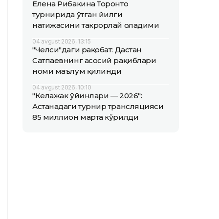
Елена Рибакина Торонто
турнирида ўтган йилги
натижасини такрорлай оладими
04 avgust 2026, 13:15
"Челси"даги рақобат: Дастан
Сатпаевнинг асосий рақиблари
номи маълум қилинди
04 avgust 2026, 10:10
"Келажак ўйинлари — 2026":
Астанадаги турнир трансляцияси
85 миллион марта кўрилди