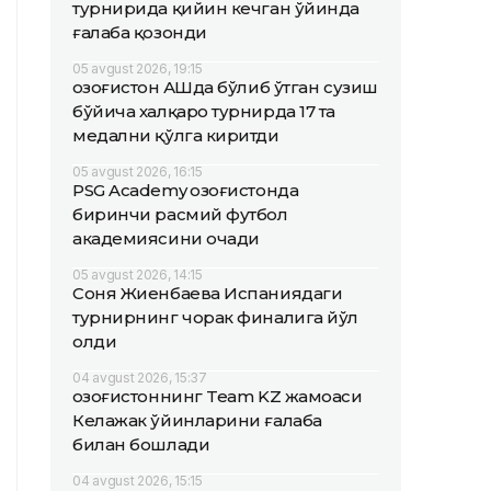
турнирида қийин кечган ўйинда
ғалаба қозонди
05 avgust 2026, 19:15
Қозоғистон АҚШда бўлиб ўтган сузиш
бўйича халқаро турнирда 17 та
медални қўлга киритди
05 avgust 2026, 16:15
PSG Academy Қозоғистонда
биринчи расмий футбол
академиясини очади
05 avgust 2026, 14:15
Соня Жиенбаева Испаниядаги
турнирнинг чорак финалига йўл
олди
04 avgust 2026, 15:37
Қозоғистоннинг Team KZ жамоаси
Келажак ўйинларини ғалаба
билан бошлади
04 avgust 2026, 15:15