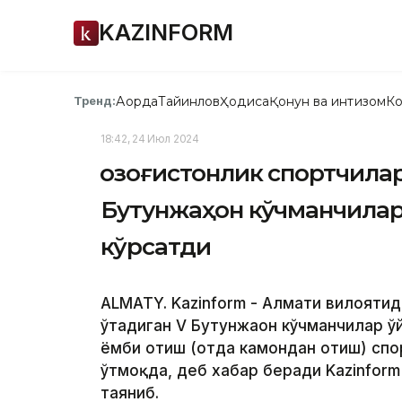
KAZINFORM
Ақорда
Тайинлов
Ҳодиса
Қонун ва интизом
Ко
Тренд:
18:42, 24 Июл 2024
Қозоғистонлик спортчила
Бутунжаҳон кўчманчилар
кўрсатди
ALMATY. Kazinform - Алмати вилоятид
ўтадиган V Бутунжаҳон кўчманчилар 
ёмби отиш (отда камондан отиш) спо
ўтмоқда, деб хабар беради Kazinfor
таяниб.