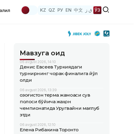
KZ
QZ
РУ
EN
中文
ق ز
ЎЗ
аҳлил
Мавзуга оид
06 avgust 2026, 14:10
Денис Евсеев Туркиядаги
турнирнинг чорак финалига йўл
олди
06 avgust 2026, 13:39
Қозоғистон терма жамоаси сув
полоси бўйича жаҳон
чемпионатида Уругвайни мағлуб
этди
06 avgust 2026, 12:10
Елена Рибакина Торонто