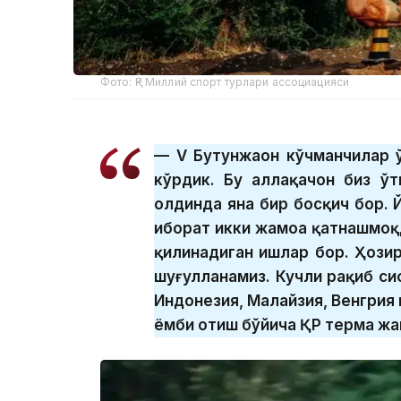
Фото: ҚР Миллий спорт турлари ассоциацияси
— V Бутунжаҳон кўчманчилар 
кўрдик. Бу аллақачон биз ўт
олдинда яна бир босқич бор. 
иборат икки жамоа қатнашмоқд
қилинадиган ишлар бор. Ҳозир
шуғулланамиз. Кучли рақиб си
Индонезия, Малайзия, Венгрия
ёмби отиш бўйича ҚР терма ж