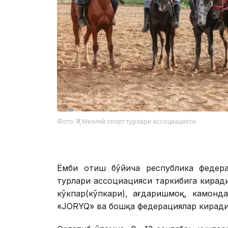
Фото: ҚР Миллий спорт турлари ассоциацияси
Ёмби отиш бўйича республика федера
турлари ассоциацияси таркибига киради
кўкпар(кўпкари), ағдаришмоқ, камонд
«JORYQ» ва бошқа федерациялар киради