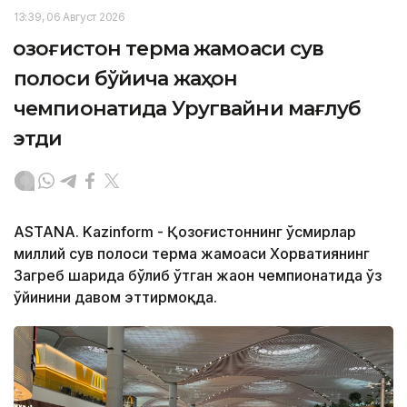
13:39, 06 Август 2026
Қозоғистон терма жамоаси сув
полоси бўйича жаҳон
чемпионатида Уругвайни мағлуб
этди
ASTANA. Kazinform - Қозоғистоннинг ўсмирлар
миллий сув полоси терма жамоаси Хорватиянинг
Загреб шаҳрида бўлиб ўтган жаҳон чемпионатида ўз
ўйинини давом эттирмоқда.