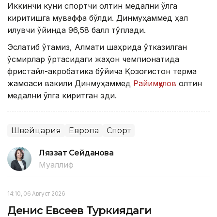
Иккинчи куни спортчи олтин медални қўлга
киритишга муваффақ бўлди. Динмуҳаммед ҳал
қилувчи ўйинда 96,58 балл тўплади.
Эслатиб ўтамиз, Алмати шаҳрида ўтказилган
ўсмирлар ўртасидаги жаҳон чемпионатида
фристайл-акробатика бўйича Қозоғистон терма
жамоаси вакили Динмуҳаммед
Райимқулов
олтин
медални қўлга киритган эди.
Швейцария
Европа
Спорт
Ляззат Сейданова
Муаллиф
14:10, 06 Август 2026
Денис Евсеев Туркиядаги