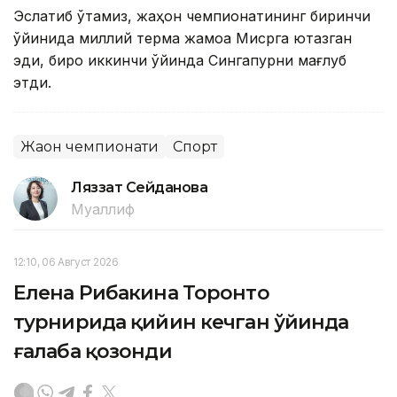
Эслатиб ўтамиз, жаҳон чемпионатининг биринчи
ўйинида миллий терма жамоа Мисрга ютқазган
эди, бироқ иккинчи ўйинда Сингапурни мағлуб
этди.
Жаҳон чемпионати
Спорт
Ляззат Сейданова
Муаллиф
12:10, 06 Август 2026
Елена Рибакина Торонто
турнирида қийин кечган ўйинда
ғалаба қозонди