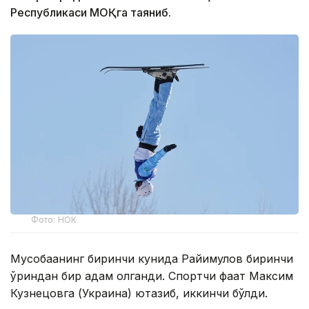
Республикаси МОҚга таяниб.
Фото: НОК
Мусобақанинг биринчи кунида Райимқулов биринчи
ўриндан бир қадам қолганди. Спортчи фақат Максим
Кузнецовга (Украина) ютқазиб, иккинчи бўлди.