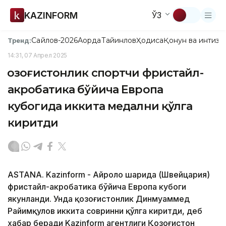
KAZINFORM
ЎЗ
Сайлов-2026
Ақорда
Тайинлов
Ҳодиса
Қонун ва интизо
Тренд:
14:31, 07 Апрел 2025
Қозоғистонлик спортчи фристайл-
акробатика бўйича Европа
кубогида иккита медални қўлга
киритди
ASTANA. Kazinform - Айроло шаҳрида (Швейцария)
фристайл-акробатика бўйича Европа кубоги
якунланди. Унда қозоғистонлик Динмуҳаммед
Райимқулов иккита совринни қўлга киритди, деб
хабар беради Kazinform агентлиги Қозоғистон