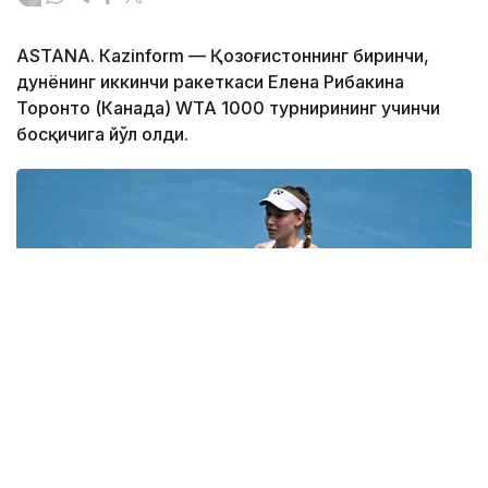
ASTANА. Кazinform — Қозоғистоннинг биринчи,
дунёнинг иккинчи ракеткаси Елена Рибакина
Торонто (Канада) WТА 1000 турнирининг учинчи
босқичига йўл олди.
Фото: ҚТФ