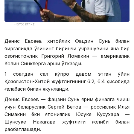
Фото: ktf.kz
Денис Евсеев хитойлик Фацзин Сунь билан
биргаликда ўзининг биринчи учрашувини яна бир
қозоғистонлик Григорий Ломакин — америкалик
Колин Синклерга қарши ўтказди.
1 соатдан сал кўпроқ давом этган ўйин
Қозоғистон-Хитой жуфтлигининг 6:2, 6:4 ҳисобида
ғалабаси билан якунланди.
Денис Евсеев — Фацзин Сунь ярим финалга чиқиш
учун беларуслик Сергей Бетов — россиялик Илья
Симакин ёки япониялик Юсуке Кусухара —
Шунсуке Накагава жуфтлиги ғолиби билан
рақобатлашади.