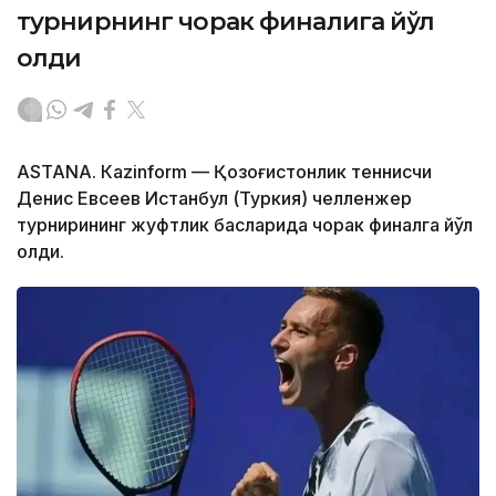
турнирнинг чорак финалига йўл
олди
ASTANА. Кazinform — Қозоғистонлик теннисчи
Денис Евсеев Истанбул (Туркия) челленжер
турнирининг жуфтлик баҳсларида чорак финалга йўл
олди.