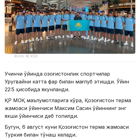
Фото: ҚР ҰОК
Учинчи ўйинда қозоғистонлик спортчилар
Уругвайни катта фарқ билан мағлуб этишди. Ўйин
22:5 ҳисобида якунланди.
ҚР МОҚ маълумотларига кўра, Қозоғистон терма
жамоаси ўйинчиси Максим Сасин ўйиннинг энг
яхши ўйинчиси деб топилди.
Бугун, 6 август куни Қозоғистон терма жамоаси
Туркия билан тўқнаш келади.