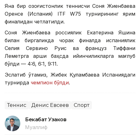
Яна бир қозоғистонлик теннисчи Соня Жиенбаева
Оренсе (Испания) ITF W75 турнирининг ярим
финалидан четлатилди.
Соня Жиенбаева россиялик Екатерина Яшина
билан биргаликда чорак финалда испаниялик
Селия Сервино Руис ва француз Тиффани
Леметрга қарши баҳсда қийинчиликларга мағлуб
бўлди — 4:6, 6:1, 9:11.
Эслатиб ўтамиз, Жибек Қуламбаева Испаниядаги
турнирда
чемпион бўлди
.
Теннис
Денис Евсеев
Спорт
Бекабат Узаков
Муаллиф