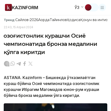
KAZINFORM
ЎЗ
Сайлов-2026
Ақорда
Тайинлов
Ҳодиса
Қонун ва интизо
Тренд:
22:43, 15 Апрел 2024
Қозоғистонлик курашчи Осиё
чемпионатида бронза медалини
қўлга киритди
ASTANA. Kazinform – Бишкекда ўтказилаётган
кураш бўйича Осиё чемпионатида қозоғистонлик
курашчи Ибрагим Магомадов юнон-рум кураши
бўйича бронза медалини қўлга киритди.