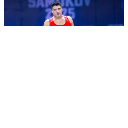
Фото: МОҚ
Мусобақанинг иккинчи кунида эркин курашчи
Едиге Қасимбек 125 кг вазн тоифасида чемпион
бўлди.
Едиге дастлаб 1/8 финалда руминиялик Омар
Саремни 6:2 ҳисобида мағлуб этди. Кейин чорак
финалда жуда кескин курашда у баҳрайнлик Шамил