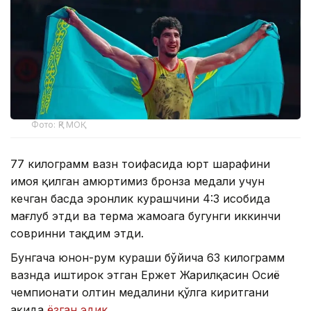
Фото: ҚР МОҚ
77 килограмм вазн тоифасида юрт шарафини
ҳимоя қилган ҳамюртимиз бронза медали учун
кечган баҳсда эронлик курашчини 4:3 ҳисобида
мағлуб этди ва терма жамоага бугунги иккинчи
совринни тақдим этди.
Бунгача юнон-рум кураши бўйича 63 килограмм
вазнда иштирок этган Ержет Жарилқасин Осиё
чемпионати олтин медалини қўлга киритгани
ҳақида
ёзган эдик
.