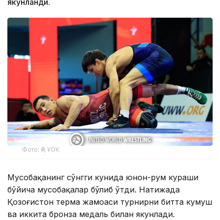
якунланди.
Фото: ҚР ҰОК
Мусобақанинг сўнгги кунида юнон-рум кураши
бўйича мусобақалар бўлиб ўтди. Натижада
Қозоғистон терма жамоаси турнирни битта кумуш
ва иккита бронза медаль билан якунлади.