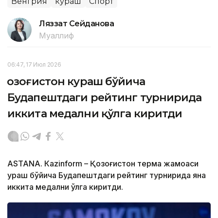
Венгрия
кураш
Спорт
Ляззат Сейданова
Муаллиф
06:47, 17 Июл 2026
Қозоғистон кураш бўйича
Будапештдаги рейтинг турнирида
иккита медални қўлга киритди
ASTANА. Кazinform – Қозоғистон терма жамоаси
ураш бўйича Будапештдаги рейтинг турнирида яна
иккита медални қўлга киритди.