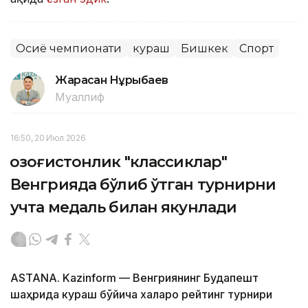
Осиё чемпионати
кураш
Бишкек
Спорт
Жарасқан Нұрыбаев
Муаллиф
16:50, 20 Июл 2026
Қозоғистонлик "классиклар"
Венгрияда бўлиб ўтган турнирни
учта медаль билан якунлади
ASTANA. Kazinform — Венгриянинг Будапешт
шаҳрида кураш бўйича халқаро рейтинг турнири