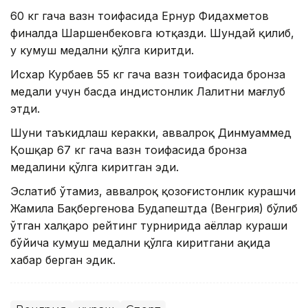
60 кг гача вазн тоифасида Ернур Фидахметов
финалда Шаршенбековга ютқазди. Шундай қилиб,
у кумуш медални қўлга киритди.
Исхар Курбаев 55 кг гача вазн тоифасида бронза
медали учун баҳсда ҳиндистонлик Лалитни мағлуб
этди.
Шуни таъкидлаш керакки, аввалроқ Динмуҳаммед
Қошқар 67 кг гача вазн тоифасида бронза
медалини қўлга киритган эди.
Эслатиб ўтамиз, аввалроқ қозоғистонлик курашчи
Жамила Бақбергенова Будапештда (Венгрия) бўлиб
ўтган халқаро рейтинг турнирида аёллар кураши
бўйича кумуш медални қўлга киритгани ҳақида
хабар берган эдик.