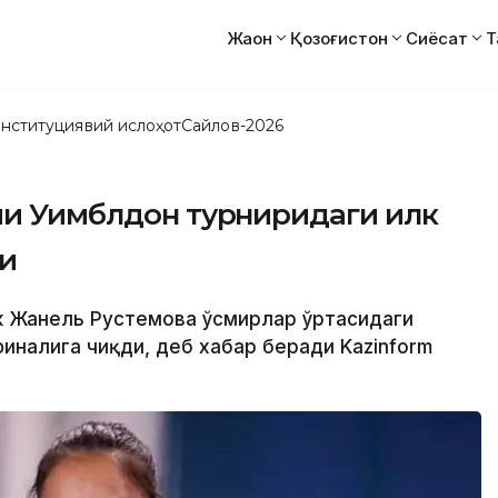
Жаҳон
Қозоғистон
Сиёсат
Т
нституциявий ислоҳот
Сайлов-2026
чи Уимблдон турниридаги илк
ди
ик Жанель Рустемова ўсмирлар ўртасидаги
иналига чиқди, деб хабар беради Kazinform