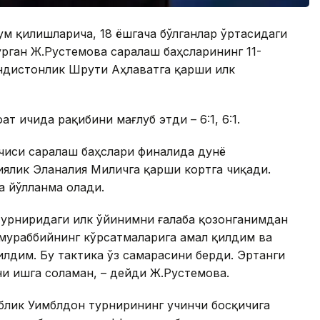
ум қилишларича, 18 ёшгача бўлганлар ўртасидаги
урган Ж.Рустемова саралаш баҳсларининг 11-
индистонлик Шрути Аҳлаватга қарши илк
т ичида рақибини мағлуб этди – 6:1, 6:1.
чиси саралаш баҳслари финалида дунё
иялик Эланалия Миличга қарши кортга чиқади.
а йўлланма олади.
турниридаги илк ўйинимни ғалаба қозонганимдан
мураббийнинг кўрсатмаларига амал қилдим ва
илдим. Бу тактика ўз самарасини берди. Эртанги
ни ишга соламан, – дейди Ж.Рустемова.
блик Уимблдон турнирининг учинчи босқичига