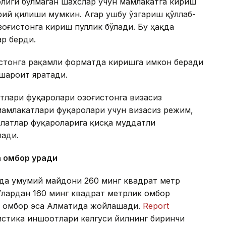
олиги бўлмаган шахслар учун мамлакатга кириш
ий қилиши мумкин. Агар ушбу ўзгариш қўллаб-
зоғистонга кириш пуллик бўлади. Бу ҳақда
ар берди.
истонга рақамли форматда киришга имкон беради
 шароит яратади.
тлари фуқаролари Қозоғистонга визасиз
амлакатлари фуқаролари учун визасиз режим,
латлар фуқароларига қисқа муддатли
лади.
а омбор қуради
онда умумий майдони 260 минг квадрат метр
Улардан 160 минг квадрат метрлик омбор
ик омбор эса Алматида жойлашади.
Report
гистика иншоотлари келгуси йилнинг биринчи