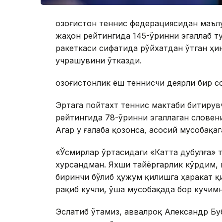
Қозоғистон теннис федерациясидан маъл
жаҳон рейтингида 145-ўринни эгаллаб т
ракеткаси сифатида рўйхатдан ўтган ҳ
учрашувини ўтказди.
Қозоғистонлик ёш теннисчи деярли бир соа
Эртага пойтахт теннис мактаби битирув
рейтингида 78-ўринни эгаллаган словен
Агар у ғалаба қозонса, асосий мусобақаг
«Ўсмирлар ўртасидаги «Катта дубулға» 
хурсандман. Яхши тайёргарлик кўрдим, 
биринчи бўлиб ҳужум қилишга ҳаракат қ
рақиб кучли, ўша мусобақада бор кучим
Эслатиб ўтамиз, аввалроқ Александр Бу