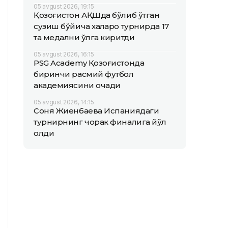
05 avgust 2026, 19:15
Қозоғистон АҚШда бўлиб ўтган
сузиш бўйича халқаро турнирда 17
та медални қўлга киритди
05 avgust 2026, 16:15
PSG Academy Қозоғистонда
биринчи расмий футбол
академиясини очади
05 avgust 2026, 14:15
Соня Жиенбаева Испаниядаги
турнирнинг чорак финалига йўл
олди