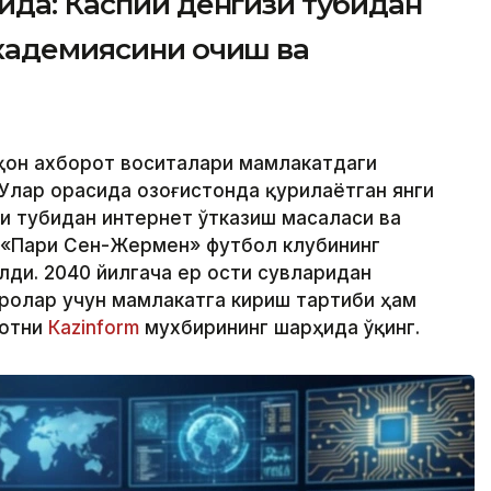
ида: Каспий денгизи тубидан
академиясини очиш ва
аҳон ахборот воситалари мамлакатдаги
Улар орасида Қозоғистонда қурилаётган янги
зи тубидан интернет ўтказиш масаласи ва
 «Пари Сен-Жермен» футбол клубининг
лди. 2040 йилгача ер ости сувларидан
ролар учун мамлакатга кириш тартиби ҳам
мотни
Кazinform
мухбирининг шарҳида ўқинг.