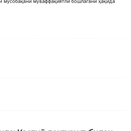
чи мусобақани муваффақиятли бошлагани ҳақида