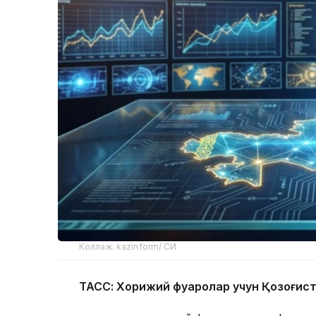
Коллаж: kazinform/ СИ
ТАСС: Хорижий фуқаролар учун Қозоғис