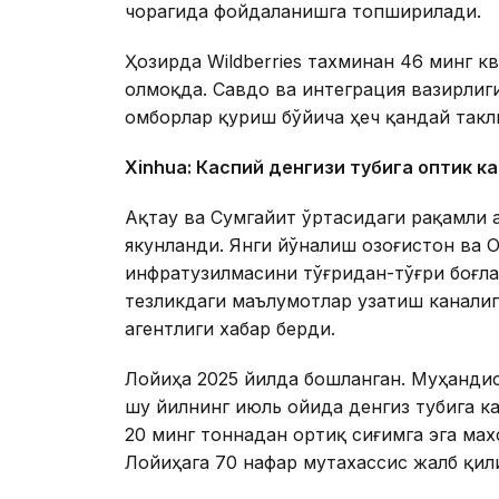
чорагида фойдаланишга топширилади.
Ҳозирда Wildberries тахминан 46 минг 
олмоқда. Савдо ва интеграция вазирлиги
омборлар қуриш бўйича ҳеч қандай такл
Xinhuа: Каспий денгизи тубига оптик к
Ақтау ва Сумгайит ўртасидаги рақамли 
якунланди. Янги йўналиш Қозоғистон ва
инфратузилмасини тўғридан-тўғри боғл
тезликдаги маълумотлар узатиш каналиг
агентлиги хабар берди.
Лойиҳа 2025 йилда бошланган. Муҳандис
шу йилнинг июль ойида денгиз тубига к
20 минг тоннадан ортиқ сиғимга эга ма
Лойиҳага 70 нафар мутахассис жалб қил