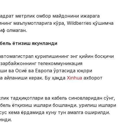
квадрат метрлик омбор майдонини ижарага
нинг маълумотларига кўра, Wildberries қўшимча
иф олмаган.
абель ётқизиш якунланди
автомагистрал қурилишининг энг қийин босқичи
 Озарбайжоннинг телекоммуникация
аши ва Осиё ва Европа ўртасида юқори
а айланиши керак. Бу ҳақда
Xinhua
ахборот
лик тадқиқотлари ва кабель синовларидан сўнг,
абель ётқизиш ишлари бошланди. Қурилиш ишлари
хсус кема ёрдамида куну тун амалга оширилди.
инди.