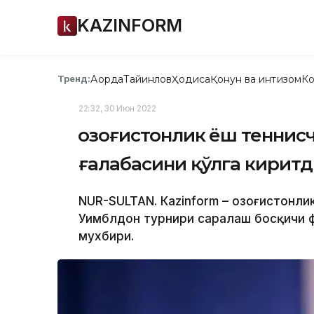
KAZINFORM
Ақорда
Тайинлов
Ҳодиса
Қонун ва интизом
Ко
Тренд:
22:32, 30 Июн 2022
Қозоғистонлик ёш теннис
ғалабасини қўлга кирит
NUR-SULTAN. Кazinform – Қозоғистонл
Уимблдон турнири саралаш босқичи ф
мухбири.