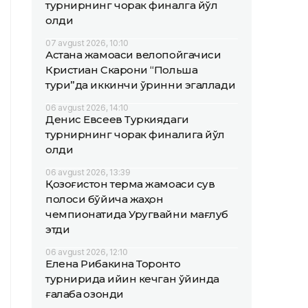
турнирнинг чорак финалга йўл
олди
07 avgust 2026, 10:10
Астана жамоаси велопойгачиси
Кристиан Скарони “Польша
тури”да иккинчи ўринни эгаллади
06 avgust 2026, 14:10
Денис Евсеев Туркиядаги
турнирнинг чорак финалига йўл
олди
06 avgust 2026, 13:39
Қозоғистон терма жамоаси сув
полоси бўйича жаҳон
чемпионатида Уругвайни мағлуб
этди
06 avgust 2026, 12:10
Елена Рибакина Торонто
турнирида қийин кечган ўйинда
ғалаба қозонди