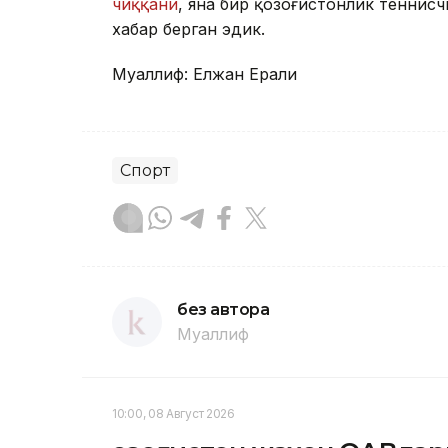
чиққани
, яна бир қозоғистонлик теннис
хабар берган эдик.
Муаллиф: Елжан Ерали
Спорт
без автора
Муаллиф
10:00, 08 Август 2026