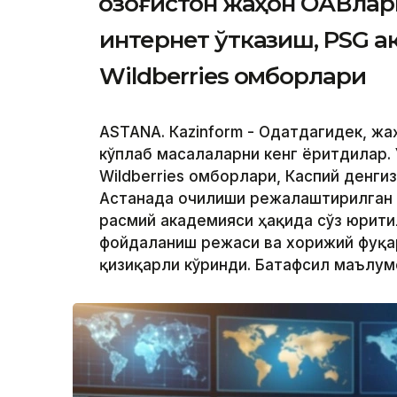
Қозоғистон жаҳон ОАВлар
интернет ўтказиш, PSG 
Wildberries омборлари
ASTANА. Кazinform - Одатдагидек, ж
кўплаб масалаларни кенг ёритдилар. 
Wildberries омборлари, Каспий денги
Астанада очилиши режалаштирилган
расмий академияси ҳақида сўз юрити
фойдаланиш режаси ва хорижий фуқа
қизиқарли кўринди. Батафсил маълу