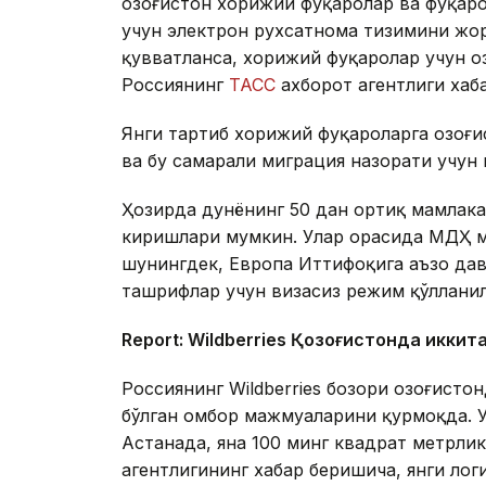
Қозоғистон хорижий фуқаролар ва фуқар
учун электрон рухсатнома тизимини жор
қувватланса, хорижий фуқаролар учун Қо
Россиянинг
ТАСС
ахборот агентлиги хаб
Янги тартиб хорижий фуқароларга Қозоғ
ва бу самарали миграция назорати учун
Ҳозирда дунёнинг 50 дан ортиқ мамлака
киришлари мумкин. Улар орасида МДҲ м
шунингдек, Европа Иттифоқига аъзо дав
ташрифлар учун визасиз режим қўллани
Report: Wildberries Қозоғистонда иккит
Россиянинг Wildberries бозори Қозоғист
бўлган омбор мажмуаларини қурмоқда. 
Астанада, яна 100 минг квадрат метрл
агентлигининг хабар беришича, янги ло