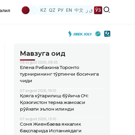
KZ
QZ
РУ
EN
中文
ق ز
ЎЗ
аҳлил
Мавзуга оид
08 avgust 2026, 08:35
Елена Рибакина Торонто
турнирининг тўртинчи босқичига
чиқди
07 avgust 2026, 19:10
Қояга кўтарилиш бўйича ОЧ:
Қозоғистон терма жамоаси
рўйхати эълон қилинди
07 avgust 2026, 13:10
Соня Жиенбаева яккалик
баҳсларида Испаниядаги