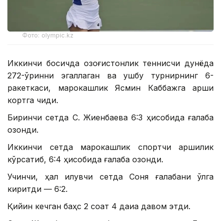
Фото: olympic.kz
Иккинчи босқичда қозоғистонлик теннисчи дунёда
272-ўринни эгаллаган ва ушбу турнирнинг 6-
ракеткаси, марокашлик Ясмин Каббажга қарши
кортга чиқди.
Биринчи сетда С. Жиенбаева 6:3 ҳисобида ғалаба
қозонди.
Иккинчи сетда марокашлик спортчи қаршилик
кўрсатиб, 6:4 ҳисобида ғалаба қозонди.
Учинчи, ҳал қилувчи сетда Соня ғалабани қўлга
киритди — 6:2.
Қийин кечган баҳс 2 соат 4 дақиқа давом этди.