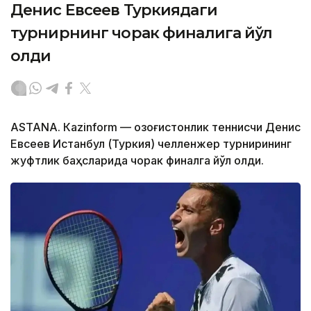
Денис Евсеев Туркиядаги
турнирнинг чорак финалига йўл
олди
ASTANА. Кazinform — Қозоғистонлик теннисчи Денис
Евсеев Истанбул (Туркия) челленжер турнирининг
жуфтлик баҳсларида чорак финалга йўл олди.