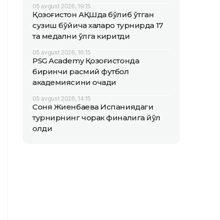
05 avgust 2026, 19:15
Қозоғистон АҚШда бўлиб ўтган
сузиш бўйича халқаро турнирда 17
та медални қўлга киритди
05 avgust 2026, 16:15
PSG Academy Қозоғистонда
биринчи расмий футбол
академиясини очади
05 avgust 2026, 14:15
Соня Жиенбаева Испаниядаги
турнирнинг чорак финалига йўл
олди