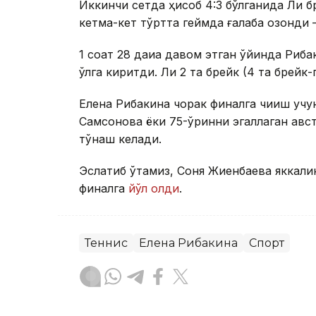
Иккинчи сетда ҳисоб 4:3 бўлганида Ли бр
кетма-кет тўртта геймда ғалаба қозонди —
1 соат 28 дақиқа давом этган ўйинда Риб
қўлга киритди. Ли 2 та брейк (4 та брейк
Елена Рибакина чорак финалга чиқиш уч
Самсонова ёки 75-ўринни эгаллаган авс
тўқнаш келади.
Эслатиб ўтамиз, Соня Жиенбаева яккали
финалга
йўл олди
.
Теннис
Елена Рибакина
Спорт