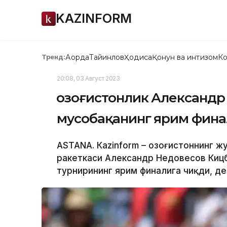
KAZINFORM
Ақорда
Тайинлов
Ҳодиса
Қонун ва интизом
Ко
Тренд:
20:08, 03 Август 2023
Қозоғистонлик Александ
мусобақанинг ярим фина
ASTANА. Кazinform – Қозоғистоннинг 
ракеткаси Александр Недовесов Кицб
турнирининг ярим финалига чиқди, де