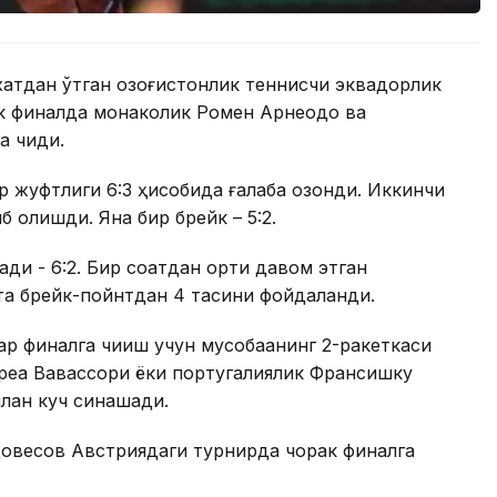
хатдан ўтган қозоғистонлик теннисчи эквадорлик
ак финалда монаколик Ромен Арнеодо ва
 чиқди.
 жуфтлиги 6:3 ҳисобида ғалаба қозонди. Иккинчи
б олишди. Яна бир брейк – 5:2.
ди - 6:2. Бир соатдан ортиқ давом этган
 та брейк-пойнтдан 4 тасини фойдаланди.
 финалга чиқиш учун мусобақанинг 2-ракеткаси
реа Вавассори ёки португалиялик Франсишку
илан куч синашади.
довесов Австриядаги турнирда чорак финалга