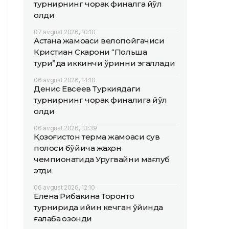
турнирнинг чорак финалга йўл
олди
07 avgust 2026, 10:10
Астана жамоаси велопойгачиси
Кристиан Скарони “Польша
тури”да иккинчи ўринни эгаллади
06 avgust 2026, 14:10
Денис Евсеев Туркиядаги
турнирнинг чорак финалига йўл
олди
06 avgust 2026, 13:39
Қозоғистон терма жамоаси сув
полоси бўйича жаҳон
чемпионатида Уругвайни мағлуб
этди
06 avgust 2026, 12:10
Елена Рибакина Торонто
турнирида қийин кечган ўйинда
ғалаба қозонди