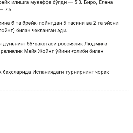
ейк қилишга муваффақ бўлди — 5:3. Бироқ, Елена
 7:5.
акина 6 та брейк-пойнтдан 5 тасини ва 2 та эйсни
-пойнт) билан чекланган эди.
ун дунёнинг 55-ракетаси россиялик Людмила
тралиялик Майя Жойнт ўйини ғолиби билан
к баҳсларида Испаниядаги турнирнинг чорак