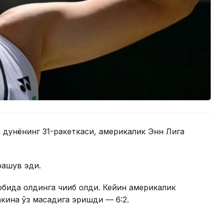
 дунёнинг 31-ракеткаси, америкалик Энн Лига
рашув эди.
обида олдинга чиқиб олди. Кейин америкалик
кина ўз мақсадига эришди — 6:2.