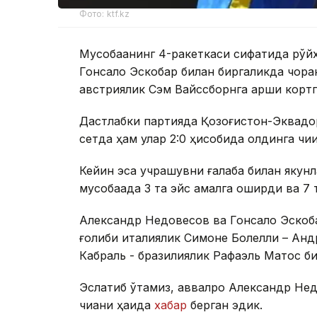
Фото: ktf.kz
Мусобақанинг 4-ракеткаси сифатида рўй
Гонсало Эскобар билан биргаликда чор
австриялик Сэм Вайссборнга қарши кортга
Дастлабки партияда Қозоғистон-Эквадор
сетда ҳам улар 2:0 ҳисобида олдинга чиқи
Кейин эса учрашувни ғалаба билан якунла
мусобақада 3 та эйс амалга оширди ва 7
Александр Недовесов ва Гонсало Эскобар
ғолиби италиялик Симоне Болелли – Анд
Кабраль - бразилиялик Рафаэль Матос б
Эслатиб ўтамиз, аввалроқ Александр Не
чиққани ҳақида
хабар
берган эдик.