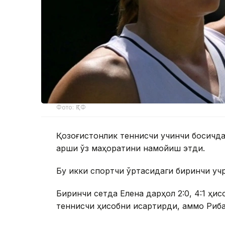
Фото: ҚТФ
Қозоғистонлик теннисчи учинчи босқичда
қарши ўз маҳоратини намойиш этди.
Бу икки спортчи ўртасидаги биринчи уч
Биринчи сетда Елена дарҳол 2:0, 4:1 ҳис
теннисчи ҳисобни қисқартирди, аммо Риба