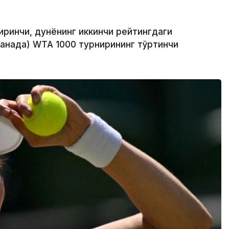
биринчи, дунёнинг иккинчи рейтингдаги
Канада) WТА 1000 турнирининг тўртинчи