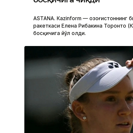
ASTANА. Кazinform — Қозоғистоннинг 
ракеткаси Елена Рибакина Торонто (
босқичига йўл олди.