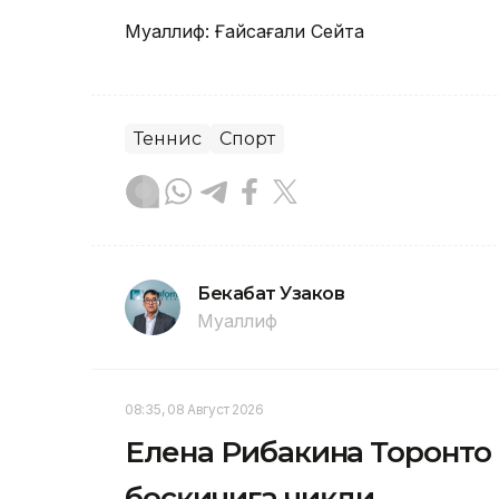
Муаллиф: Ғайсағали Сейтақ
Теннис
Спорт
Бекабат Узаков
Муаллиф
08:35, 08 Август 2026
Елена Рибакина Торонто
босқичига чиқди