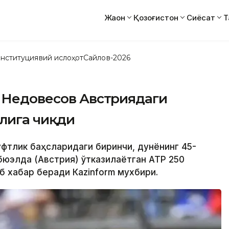
Жаҳон
Қозоғистон
Сиёсат
Т
нституциявий ислоҳот
Сайлов-2026
р Недовесов Австриядаги
лига чиқди
жуфтлик баҳсларидаги биринчи, дунёнинг 45-
юэлда (Австрия) ўтказилаётган АТP 250
б хабар беради Кazinform мухбири.