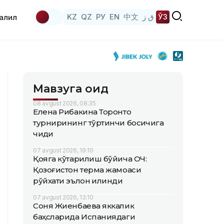
KZ
QZ
РУ
EN
中文
ق ز
ЎЗ
аҳлил
Мавзуга оид
08 avgust 2026, 08:35
Елена Рибакина Торонто
турнирининг тўртинчи босқичига
чиқди
07 avgust 2026, 19:10
Қояга кўтарилиш бўйича ОЧ:
Қозоғистон терма жамоаси
рўйхати эълон қилинди
07 avgust 2026, 13:10
Соня Жиенбаева яккалик
баҳсларида Испаниядаги