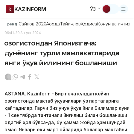
KAZINFORM
ЎЗ
Сайлов-2026
Ақорда
Тайинлов
Ҳодиса
Қонун ва интизо
Тренд:
09:41, 29 Август 2024
Қозоғистондан Япониягача:
дунёнинг турли мамлакатларида
янги ўқув йилининг бошланиши
ASTANA. Kazinform - Бир неча кундан кейин
Қозоғистонда мактаб ўқувчилари ўз парталарига
қайтадилар. Гарчи биз учун ўқув йили Билимлар куни
- 1 сентябрда тантанали йиғилиш билан бошланиши
одатий ҳол бўлса-да, бу ҳамма жойда ҳам шундай
эмас. Январь ёки март ойларида болалар мактабни