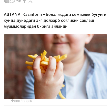
ASTANА. Кazinform – Болаликдаги семизлик бугунги
кунда дунёдаги энг долзарб соғлиқни сақлаш
муаммоларидан бирига айланди.
Фото: Freepik