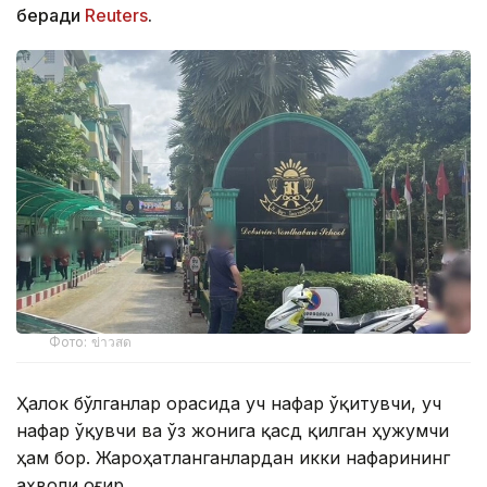
беради
Reuters
.
Фото: ข่าวสด
Ҳалок бўлганлар орасида уч нафар ўқитувчи, уч
нафар ўқувчи ва ўз жонига қасд қилган ҳужумчи
ҳам бор. Жароҳатланганлардан икки нафарининг
аҳволи оғир.