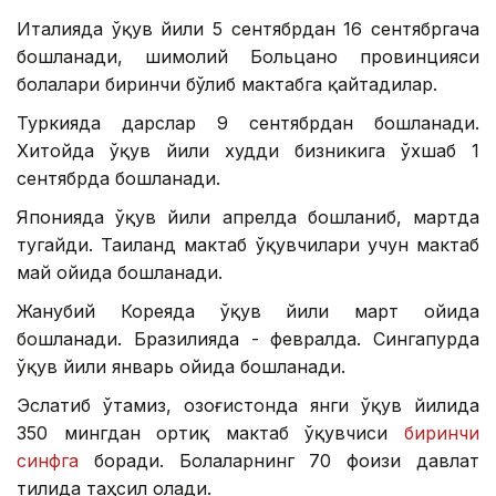
Италияда ўқув йили 5 сентябрдан 16 сентябргача
бошланади, шимолий Больцано провинцияси
болалари биринчи бўлиб мактабга қайтадилар.
Туркияда дарслар 9 сентябрдан бошланади.
Хитойда ўқув йили худди бизникига ўхшаб 1
сентябрда бошланади.
Японияда ўқув йили апрелда бошланиб, мартда
тугайди. Таиланд мактаб ўқувчилари учун мактаб
май ойида бошланади.
Жанубий Кореяда ўқув йили март ойида
бошланади. Бразилияда - февралда. Сингапурда
ўқув йили январь ойида бошланади.
Эслатиб ўтамиз, Қозоғистонда янги ўқув йилида
350 мингдан ортиқ мактаб ўқувчиси
биринчи
синфга
боради. Болаларнинг 70 фоизи давлат
тилида таҳсил олади.