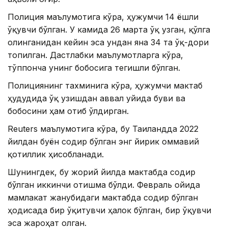
Полиция маълумотига кўра, ҳужумчи 14 ёшли
ўқувчи бўлган. У камида 26 марта ўқ узган, қўлга
олинганидан кейин эса ундан яна 34 та ўқ-дори
топилган. Дастлабки маълумотларга кўра,
тўппонча унинг бобосига тегишли бўлган.
Полициянинг тахминига кўра, ҳужумчи мактаб
ҳудудида ўқ узишдан аввал уйида буви ва
бобосини ҳам отиб ўлдирган.
Reuters маълумотига кўра, бу Таиландда 2022
йилдан буён содир бўлган энг йирик оммавий
қотиллик ҳисобланади.
Шунингдек, бу жорий йилда мактабда содир
бўлган иккинчи отишма бўлди. Февраль ойида
мамлакат жанубидаги мактабда содир бўлган
ҳодисада бир ўқитувчи ҳалок бўлган, бир ўқувчи
эса жароҳат олган.