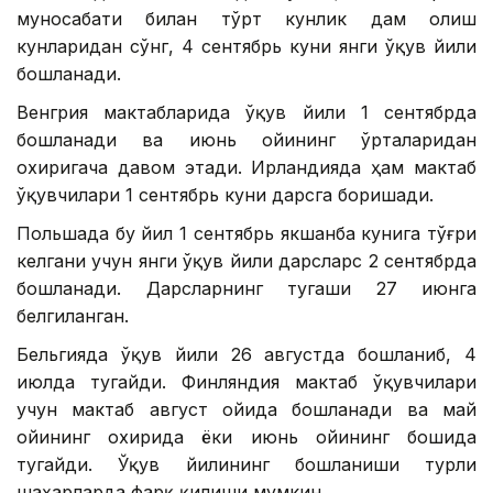
муносабати билан тўрт кунлик дам олиш
кунларидан сўнг, 4 сентябрь куни янги ўқув йили
бошланади.
Венгрия мактабларида ўқув йили 1 сентябрда
бошланади ва июнь ойининг ўрталаридан
охиригача давом этади. Ирландияда ҳам мактаб
ўқувчилари 1 сентябрь куни дарсга боришади.
Польшада бу йил 1 сентябрь якшанба кунига тўғри
келгани учун янги ўқув йили дарсларс 2 сентябрда
бошланади. Дарсларнинг тугаши 27 июнга
белгиланган.
Бельгияда ўқув йили 26 августда бошланиб, 4
июлда тугайди. Финляндия мактаб ўқувчилари
учун мактаб август ойида бошланади ва май
ойининг охирида ёки июнь ойининг бошида
тугайди. Ўқув йилининг бошланиши турли
шаҳарларда фарқ қилиши мумкин.