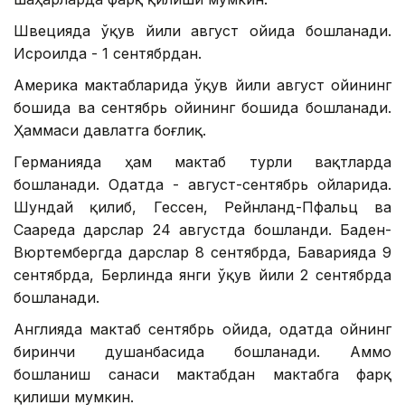
Швецияда ўқув йили август ойида бошланади.
Исроилда - 1 сентябрдан.
Америка мактабларида ўқув йили август ойининг
бошида ва сентябрь ойининг бошида бошланади.
Ҳаммаси давлатга боғлиқ.
Германияда ҳам мактаб турли вақтларда
бошланади. Одатда - август-сентябрь ойларида.
Шундай қилиб, Гессен, Рейнланд-Пфальц ва
Саареда дарслар 24 августда бошланди. Баден-
Вюртембергда дарслар 8 сентябрда, Баварияда 9
сентябрда, Берлинда янги ўқув йили 2 сентябрда
бошланади.
Англияда мактаб сентябрь ойида, одатда ойнинг
биринчи душанбасида бошланади. Аммо
бошланиш санаси мактабдан мактабга фарқ
қилиши мумкин.