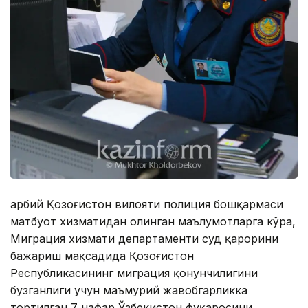
Ғарбий Қозоғистон вилояти полиция бошқармаси
матбуот хизматидан олинган маълумотларга кўра,
Миграция хизмати департаменти суд қарорини
бажариш мақсадида Қозоғистон
Республикасининг миграция қонунчилигини
бузганлиги учун маъмурий жавобгарликка
тортилган 7 нафар Ўзбекистон фуқаросини