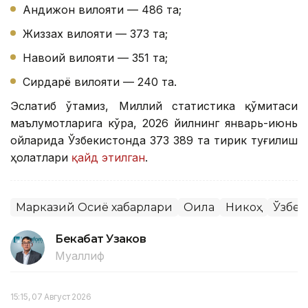
Андижон вилояти — 486 та;
Жиззах вилояти — 373 та;
Навоий вилояти — 351 та;
Сирдарё вилояти — 240 та.
Эслатиб ўтамиз, Миллий статистика қўмитаси
маълумотларига кўра, 2026 йилнинг январь-июнь
ойларида Ўзбекистонда 373 389 та тирик туғилиш
ҳолатлари
қайд этилган
.
Марказий Осиё хабарлари
Оила
Никоҳ
Ўзбек
Бекабат Узаков
Муаллиф
15:15, 07 Август 2026