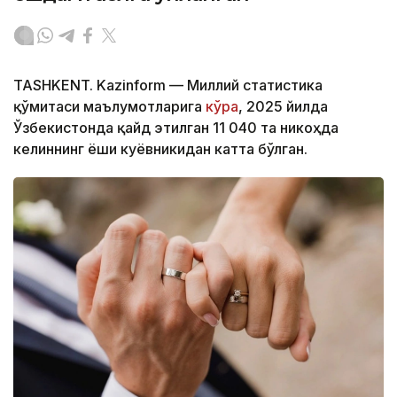
TASHKENT. Kazinform — Миллий статистика
қўмитаси маълумотларига
кўра
, 2025 йилда
Ўзбекистонда қайд этилган 11 040 та никоҳда
келиннинг ёши куёвникидан катта бўлган.