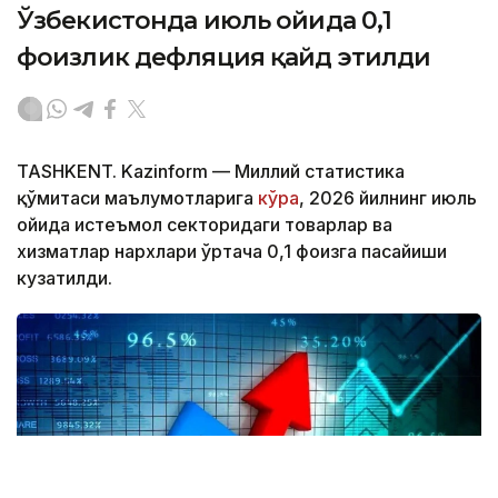
Ўзбекистонда июль ойида 0,1
фоизлик дефляция қайд этилди
TASHKENT. Kazinform — Миллий статистика
қўмитаси маълумотларига
кўра
, 2026 йилнинг июль
ойида истеъмол секторидаги товарлар ва
хизматлар нархлари ўртача 0,1 фоизга пасайиши
кузатилди.