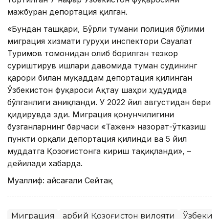
мажбуран депортация қилган.
«Бундан ташқари, Бўрли тумани полиция бўлими
миграция хизмати гуруҳи инспектори Сауалат
Туримов томонидан олиб борилган тезкор
суриштирув ишлари давомида туман судининг
қарори билан муқаддам депортация қилинган
Ўзбекистон фуқароси Ақтау шаҳри ҳудудида
бўлганлиги аниқланди. У 2022 йил августидан бери
қидирувда эди. Миграция қонунчилигини
бузганларнинг барчаси «Тажен» назорат-ўтказиш
пункти орқали депортация қилинди ва 5 йил
муддатга Қозоғистонга кириш тақиқланди», –
дейилади хабарда.
Муаллиф: Ғайсағали Сейтақ
Миграция
Ғарбий Қозоғистон вилояти
Ўзбекис