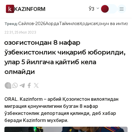
KAZINFORM
ЎЗ
Сайлов-2026
Ақорда
Тайинлов
Ҳодиса
Қонун ва интизо
Тренд:
22:31, 25 Июл 2023
Қозоғистондан 8 нафар
ўзбекистонлик чиқариб юборилди,
улар 5 йилгача қайтиб кела
олмайди
ORAL. Kazinform – Ғарбий Қозоғистон вилоятидан
миграция қонунчилигини бузган 8 нафар
ўзбекистонлик депортация қилинди, деб хабар
беради Kazinform мухбири.