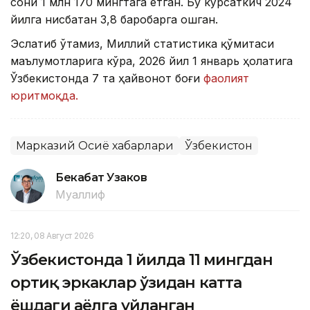
сони 1 млн 170 мингтага етган. Бу кўрсаткич 2024
йилга нисбатан 3,8 баробарга ошган.
Эслатиб ўтамиз, Миллий статистика қўмитаси
маълумотларига кўра, 2026 йил 1 январь ҳолатига
Ўзбекистонда 7 та ҳайвонот боғи
фаолият
юритмоқда.
Марказий Осиё хабарлари
Ўзбекистон
Бекабат Узаков
Муаллиф
12:20, 08 Август 2026
Ўзбекистонда 1 йилда 11 мингдан
ортиқ эркаклар ўзидан катта
ёшдаги аёлга уйланган