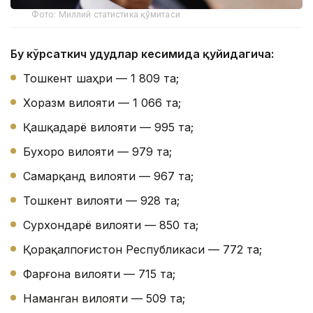
Фото: Миллий статистика қўмитаси
Бу кўрсаткич ҳудудлар кесимида қуйидагича:
Тошкент шаҳри — 1 809 та;
Хоразм вилояти — 1 066 та;
Қашқадарё вилояти — 995 та;
Бухоро вилояти — 979 та;
Самарқанд вилояти — 967 та;
Тошкент вилояти — 928 та;
Сурхондарё вилояти — 850 та;
Қорақалпоғистон Республикаси — 772 та;
Фарғона вилояти — 715 та;
Наманган вилояти — 509 та;