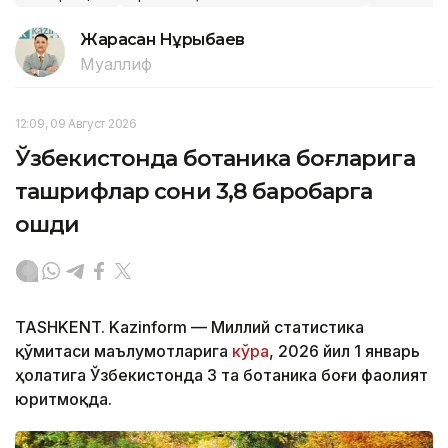
Жарасқан Нұрыбаев
Муаллиф
12:09, 09 Август 2026
Ўзбекистонда ботаника боғларига
ташрифлар сони 3,8 баробарга
ошди
TASHKENT. Kazinform — Миллий статистика
қўмитаси маълумотларига
кўра
, 2026 йил 1 январь
ҳолатига Ўзбекистонда 3 та ботаника боғи фаолият
юритмоқда.