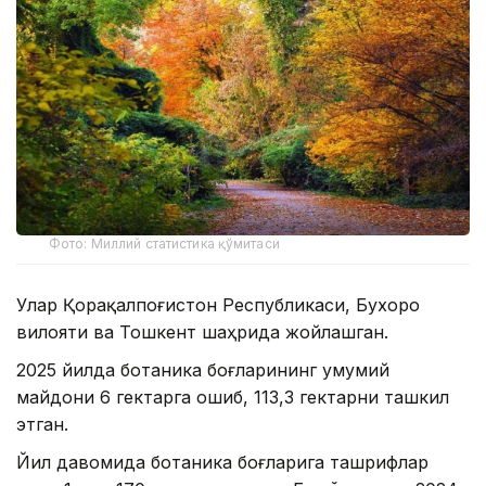
Фото: Миллий статистика қўмитаси
Улар Қорақалпоғистон Республикаси, Бухоро
вилояти ва Тошкент шаҳрида жойлашган.
2025 йилда ботаника боғларининг умумий
майдони 6 гектарга ошиб, 113,3 гектарни ташкил
этган.
Йил давомида ботаника боғларига ташрифлар