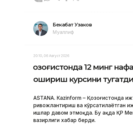
Бекабат Узаков
Муаллиф
20:10, 06 Август 2026
Қозоғистонда 12 минг на
ошириш курсини тугатд
ASTANА. Кazinform – Қозоғистонда и
ривожлантириш ва кўрсатилаётган и
ишлар давом этмоқда. Бу ҳақда ҚР Меҳ
вазирлиги хабар берди.