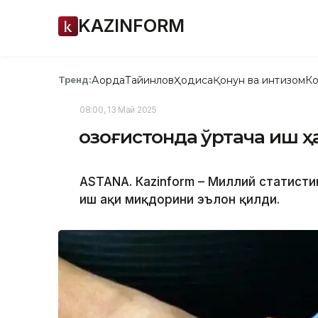
KAZINFORM
Ақорда
Тайинлов
Ҳодиса
Қонун ва интизом
Ко
Тренд:
08:00, 13 Май 2025
Қозоғистонда ўртача иш ҳ
ASTANА. Кazinform – Миллий статисти
иш ҳақи миқдорини эълон қилди.