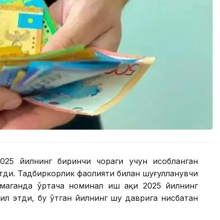
25 йилнинг биринчи чораги учун ҳисобланган
этди. Тадбиркорлик фаолияти билан шуғулланувчи
лмаганда ўртача номинал иш ҳақи 2025 йилнинг
ил этди, бу ўтган йилнинг шу даврига нисбатан