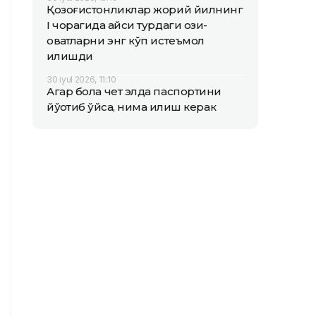
Қозоғистонликлар жорий йилнинг
I чорагида қайси турдаги озиқ-
овқатларни энг кўп истеъмол
қилишди
30 iyul 2026, 11:10
Агар бола чет элда паспортини
йўқотиб қўйса, нима қилиш керак