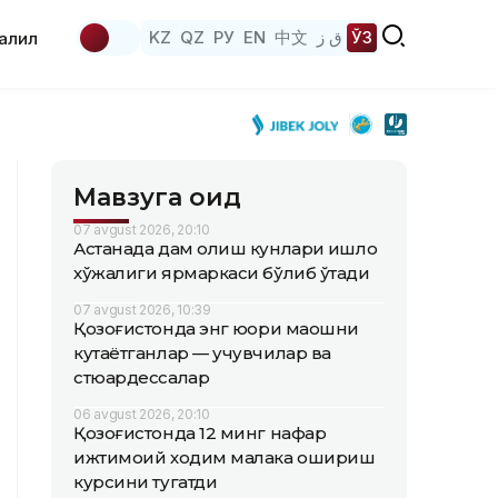
KZ
QZ
РУ
EN
中文
ق ز
ЎЗ
аҳлил
Мавзуга оид
07 avgust 2026, 20:10
Астанада дам олиш кунлари қишлоқ
хўжалиги ярмаркаси бўлиб ўтади
07 avgust 2026, 10:39
Қозоғистонда энг юқори маошни
кутаётганлар — учувчилар ва
стюардессалар
06 avgust 2026, 20:10
Қозоғистонда 12 минг нафар
ижтимоий ходим малака ошириш
курсини тугатди