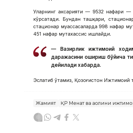
Уларнинг аксарияти — 9532 нафари — 
кўрсатади. Бундан ташқари, стациона
стационар муассасаларда 998 нафар му
451 нафар мутахассис ишлайди.
— Вазирлик ижтимоий ходим
даражасини ошириш бўйича т
дейилади хабарда.
Эслатиб ўтамиз, Қозоғистон Ижтимоий 
Жамият
ҚР Меҳнат ва аҳолини ижтим