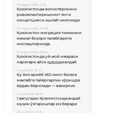
05 avgust 2026, 12:15
Қозоғистонда волонтёрликни
ривожлантиришнинг янги
концепцияси ишлаб чиқилмоқда
05 avgust 2026, 09:08
Қозоғистон миграция тизимини
меҳнат бозори талабларига
мослаштирмоқда
01 avgust 2026, 08:00
Қозоғистонда уй-жой ижараси
нархлари қайси ҳудудда қандай
31 iyul 2026, 18:17
Бу йил қарийб 450 минг болага
мактабга тайёргарлик кўришда
ёрдам берилади — вазирлик
31 iyul 2026, 08:00
1 августдан Қозоғистонда қандай
муҳим ўзгаришлар юз беради
30 iyul 2026, 15:19