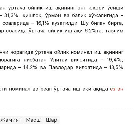
тан ўртача ойлик иш ҳақининг энг юқори ўсиши
– 31,3%, қишлоқ, ўрмон ва балиқ хўжалигида –
 соҳаларида – 16,1% кузатилди. Шу билан бирга,
 соҳасида ўртача ойлик иш ҳақи 6,2%га, таълим
нчи чорагида ўртача ойлик номинал иш ҳақининг
орагига нисбатан Улитау вилоятида – 19,4%,
аҳрида – 14,2% ва Павлодар вилоятида – 13,5%
ги номинал ва реал ўртача иш ҳақи ҳақида
ёзган
Жамият
Маош
Шарҳ