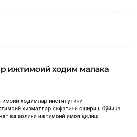
фар ижтимоий ходим малака
и
жтимоий ходимлар институтини
жтимоий хизматлар сифатини ошириш бўйича
нат ва аҳолини ижтимоий ҳимоя қилиш