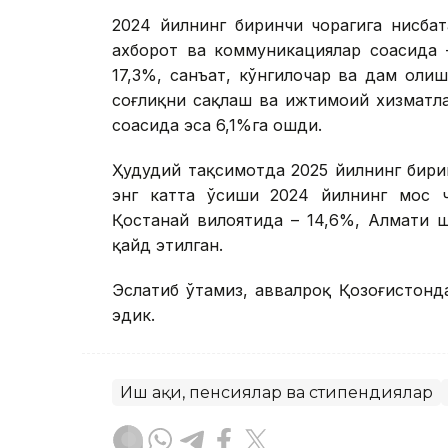
2024 йилнинг биринчи чорагига нисба
ахборот ва коммуникациялар соҳасида 
17,3%, санъат, кўнгилочар ва дам олиш
соғлиқни сақлаш ва ижтимоий хизматлар
соҳасида эса 6,1%га ошди.
Ҳудудий тақсимотда 2025 йилнинг бири
энг катта ўсиши 2024 йилнинг мос ч
Қостанай вилоятида – 14,6%, Алмати ш
қайд этилган.
Эслатиб ўтамиз, аввалроқ Қозоғистонда
эдик.
Иш ҳақи, пенсиялар ва стипендиялар