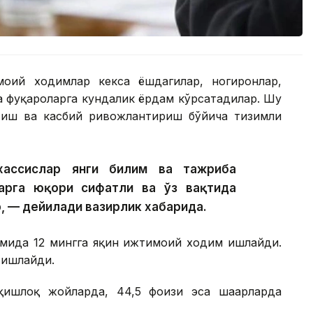
моий ходимлар кекса ёшдагилар, ногиронлар,
а фуқароларга кундалик ёрдам кўрсатадилар. Шу
тиш ва касбий ривожлантириш бўйича тизимли
хассислар янги билим ва тажриба
арга юқори сифатли ва ўз вақтида
, — дейилади вазирлик хабарида.
имида 12 мингга яқин ижтимоий ходим ишлайди.
 ишлайди.
ишлоқ жойларда, 44,5 фоизи эса шаҳарларда