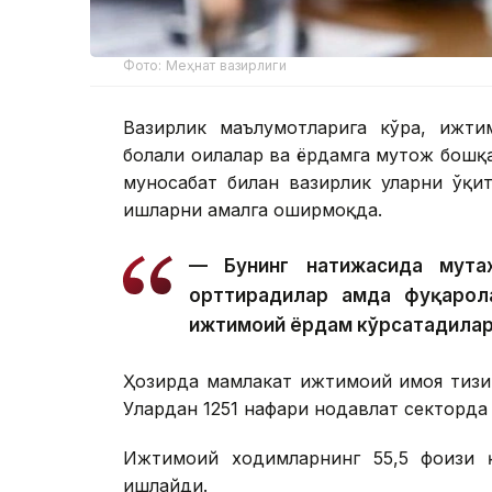
Фото: Меҳнат вазирлиги
Вазирлик маълумотларига кўра, ижти
болали оилалар ва ёрдамга муҳтож бошқ
муносабат билан вазирлик уларни ўқи
ишларни амалга оширмоқда.
— Бунинг натижасида мута
орттирадилар ҳамда фуқарол
ижтимоий ёрдам кўрсатадилар
Ҳозирда мамлакат ижтимоий ҳимоя тиз
Улардан 1251 нафари нодавлат секторда
Ижтимоий ходимларнинг 55,5 фоизи қ
ишлайди.