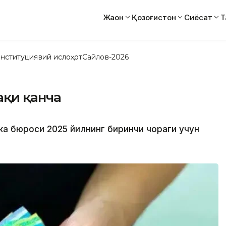
Жаҳон
Қозоғистон
Сиёсат
Т
нституциявий ислоҳот
Сайлов-2026
ақи қанча
ка бюроси 2025 йилнинг биринчи чораги учун