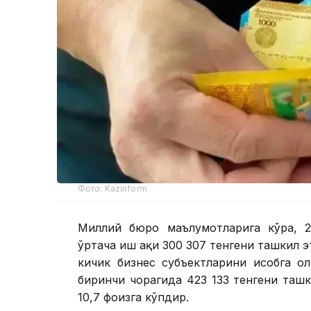
Фото: Kazinform
Миллий бюро маълумотларига кўра, 20
ўртача иш ҳақи 300 307 тенгени ташкил 
кичик бизнес субъектларини ҳисобга о
биринчи чорагида 423 133 тенгени ташк
10,7 фоизга кўпдир.