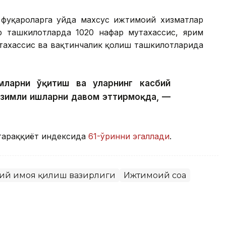
фуқароларга уйда махсус ижтимоий хизматлар
р ташкилотларда 1020 нафар мутахассис, ярим
тахассис ва вақтинчалик қолиш ташкилотларида
ларни ўқитиш ва уларнинг касбий
изимли ишларни давом эттирмоқда, —
тараққиёт индексида
61-ўринни эгаллади
.
оий ҳимоя қилиш вазирлиги
Ижтимоий соҳа