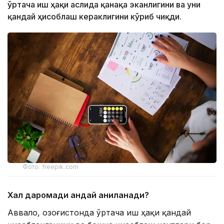
ўртача иш ҳақи аслида қанақа эканлигини ва уни
қандай ҳисоблаш кераклигини кўриб чиқди.
Фото: freepik.com
Халқ даромад
и қандай аниқланади?
Аввало, Қозоғистонда ўртача иш ҳақи қандай