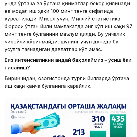
унда ўртача ва ўртача қийматлар бекор қилинади
ва модал иш ҳақи 100 минг тенге сифатида
кўрсатилади. Мисол учун, Миллий статистика
бюроси ўтган йили мамлакатда энг кўп иш ҳақи 97
минг тенге бўлганини маълум қилди. Бу унчалик
чиройли кўринмайди, шунинг учун дунёда бу
усулга таянадиган давлатлар кўп эмас.
Биз интенсивликни қандай баҳолаймиз – ўсиш ёки
пасайиш?
Биринчидан, Қозоғистонда турли йилларда ўртача
иш ҳақи қанча бўлганига қарайлик.