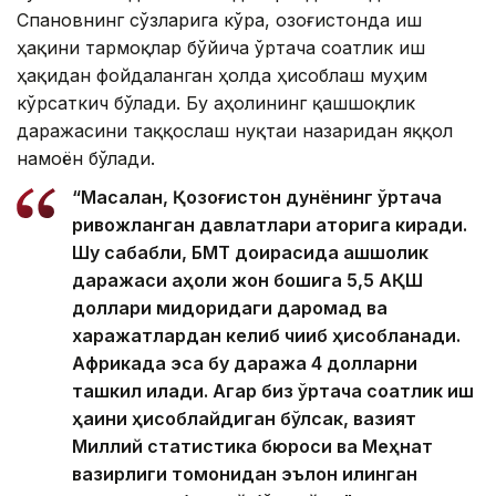
Спановнинг сўзларига кўра, Қозоғистонда иш
ҳақини тармоқлар бўйича ўртача соатлик иш
ҳақидан фойдаланган ҳолда ҳисоблаш муҳим
кўрсаткич бўлади. Бу аҳолининг қашшоқлик
даражасини таққослаш нуқтаи назаридан яққол
намоён бўлади.
“Масалан, Қозоғистон дунёнинг ўртача
ривожланган давлатлари қаторига киради.
Шу сабабли, БМТ доирасида қашшоқлик
даражаси аҳоли жон бошига 5,5 АҚШ
доллари миқдоридаги даромад ва
харажатлардан келиб чиқиб ҳисобланади.
Африкада эса бу даража 4 долларни
ташкил қилади. Агар биз ўртача соатлик иш
ҳақини ҳисоблайдиган бўлсак, вазият
Миллий статистика бюроси ва Меҳнат
вазирлиги томонидан эълон қилинган