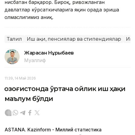
нисбатан барқарор. Бироқ, ривожланган
давлатлар кўрсаткичларига яқин орада эриша
олмаслигимиз аниқ.
Таҳлил
Иш ҳақи, пенсиялар ва стипендиялар
Иқ
Жарасқан Нұрыбаев
Муаллиф
11:39, 14 Май 2026
Қозоғистонда ўртача ойлик иш ҳақи
маълум бўлди
ASTANA. Kazinform - Миллий статистика