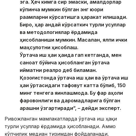
эга. Ҳеч кимга сир эмаски, амалдорлар
кўпинча мумкин бўлган энг юқори
рақамларни кўрсатишга ҳаракат қилишади.
Бироқ, ҳар қандай кўрсаткич турли усуллар
ва методологиялар ёрдамида
ҳисобланиши мумкин. Масалан, ялпи ички
маҳсулотни ҳисоблаш.
Ўртача иш ҳақи ҳақида гап кетганда, мен
саноат бўйича ҳисобланган ўртача
қийматни реалроқ деб биламан.
Қозоғистонда ўртача иш ҳақи ва ўртача иш
ҳақи ўртасидаги тафовут катта бўлиб, 150
минг тенгега яқинлашмоқда. Бу фарқ аҳоли
фаровонлиги ва даромадларига бўлган
қарашни ўзгартиради”, – дейди эксперт.
Ривожланган мамлакатларда ўртача иш ҳақи
турли усуллар ёрдамида ҳисобланади. Аммо
кўпчилик медиан тизимдан фойдаланади.