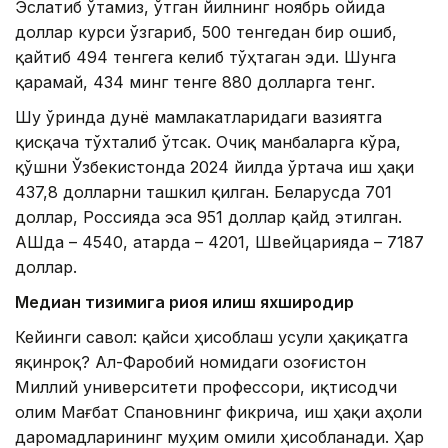
Эслатиб ўтамиз, ўтган йилнинг ноябрь ойида
доллар курси ўзгариб, 500 тенгедан бир ошиб,
қайтиб 494 тенгега келиб тўҳтаган эди. Шунга
қарамай, 434 минг тенге 880 долларга тенг.
Шу ўринда дунё мамлакатларидаги вазиятга
қисқача тўхталиб ўтсак. Очиқ манбаларга кўра,
қўшни Ўзбекистонда 2024 йилда ўртача иш ҳақи
437,8 долларни ташкил қилган. Беларусда 701
доллар, Россияда эса 951 доллар қайд этилган.
АҚШда – 4540, Қатарда – 4201, Швейцарияда – 7187
доллар.
Медиан тизимига риоя қилиш яхшироқдир
Кейинги савол: қайси ҳисоблаш усули ҳақиқатга
яқинроқ? Ал-Фаробий номидаги Қозоғистон
Миллий университети профессори, иқтисодчи
олим Мағбат Спановнинг фикрича, иш ҳақи аҳоли
даромадларининг муҳим омили ҳисобланади. Ҳар