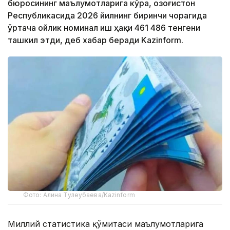
бюросининг маълумотларига кўра, Қозоғистон
Республикасида 2026 йилнинг биринчи чорагида
ўртача ойлик номинал иш ҳақи 461 486 тенгени
ташкил этди, деб хабар беради Kazinform.
Фото: Алина Тулеубаева/Kazinform
Миллий статистика қўмитаси маълумотларига