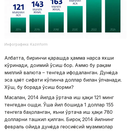
Инфографика: Kazinform
Албатта, биринчи қарашда ҳамма нарса яхши
кўринади, доимий ўсиш бор. Аммо бу рақам
миллий валюта – тенгеда ифодаланган. Дунёда
эса ҳаёт сифати кўпинча доллар билан ўлчанади.
Хўш, бу борада ўсиш борми?
Масалан, 2014 йилда ўртача иш ҳақи 121 минг
тенгедан ошди. Ўша йил бошида 1 доллар 155
тенгега баҳоланган, яъни ўртача иш ҳақи 780
долларни ташкил қилган. Бироқ 2014 йилнинг
февраль ойида дунёда геосиёсий муаммолар