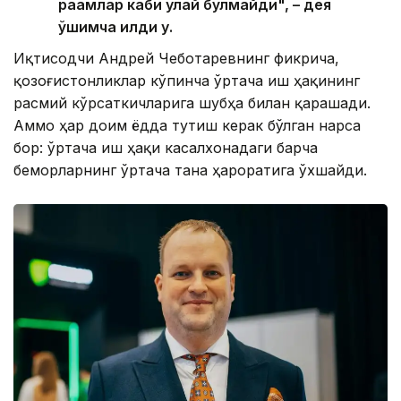
рақамлар каби қулай бўлмайди", – дея
қўшимча қилди у.
Иқтисодчи Андрей Чеботаревнинг фикрича,
қозоғистонликлар кўпинча ўртача иш ҳақининг
расмий кўрсаткичларига шубҳа билан қарашади.
Аммо ҳар доим ёдда тутиш керак бўлган нарса
бор: ўртача иш ҳақи касалхонадаги барча
беморларнинг ўртача тана ҳароратига ўхшайди.