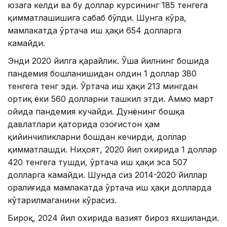
юзага келди ва бу доллар курсининг 185 тенгега
қимматлашишига сабаб бўлди. Шунга кўра,
мамлакатда ўртача иш ҳақи 654 долларга
камайди.
Энди 2020 йилга қарайлик. Ўша йилнинг бошида
пандемия бошланишидан олдин 1 доллар 380
тенгега тенг эди. Ўртача иш ҳақи 213 мингдан
ортиқ ёки 560 долларни ташкил этди. Аммо март
ойида пандемия кучайди. Дунёнинг бошқа
давлатлари қаторида Қозоғистон ҳам
қийинчиликларни бошдан кечирди, доллар
қимматлашди. Ниҳоят, 2020 йил охирида 1 доллар
420 тенгега тушди, ўртача иш ҳақи эса 507
долларга камайди. Шунда сиз 2014-2020 йиллар
оралиғида мамлакатда ўртача иш ҳақи долларда
кўтарилмаганини кўрасиз.
Бироқ, 2024 йил охирида вазият бироз яхшиланди.