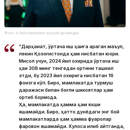
Фото: А.Чеботаревнинг шахсий архивидан
“Дарҳақиқат, ўртача иш ҳақига қараган маъқул,
лекин Қозоғистонда ҳам нисбатан юқори.
Мисол учун, 2024 йил охирида ўртача иш
ҳақи 308 минг тенгедан ортиқни ташкил
этди, бу 2023 йил охирига нисбатан 16
фоизга кўп. Бироқ, мамлакатда турмуш
даражаси билан боғлиқ шикоятлар ҳам
ортиб бормоқда.
Ҳа, мамлакатда ҳамма ҳам яхши
яшамайди. Бироқ, ҳатто дунёдаги энг бой
мамлакатларда ҳам ҳамма фуқаролар
фаровон яшамайди. Хулоса қилиб айтганда,