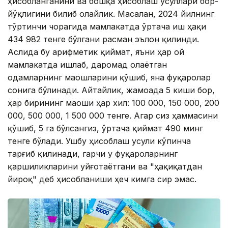
ҳисобланганини ва бошқа ҳисоблаш усуллари бор-
йўқлигини билиб олайлик. Масалан, 2024 йилнинг
тўртинчи чорагида мамлакатда ўртача иш ҳақи
434 982 тенге бўлгани расман эълон қилинди.
Аслида бу арифметик қиймат, яъни ҳар ой
мамлакатда ишлаб, даромад олаётган
одамларнинг маошларини қўшиб, яна фуқаролар
сонига бўлинади. Айтайлик, жамоада 5 киши бор,
ҳар бирининг маоши ҳар хил: 100 000, 150 000, 200
000, 500 000, 1 500 000 тенге. Агар сиз ҳаммасини
қўшиб, 5 га бўлсангиз, ўртача қиймат 490 минг
тенге бўлади. Ушбу ҳисоблаш усули кўпинча
тарғиб қилинади, гарчи у фуқароларнинг
қаршиликларини уйғотаётгани ва "ҳақиқатдан
йироқ" деб ҳисобланиши ҳеч кимга сир эмас.