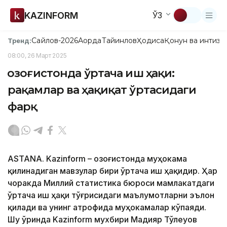
KAZINFORM
ЎЗ
Сайлов-2026
Ақорда
Тайинлов
Ҳодиса
Қонун ва интизо
Тренд:
08:00, 26 Март 2025
Қозоғистонда ўртача иш ҳақи:
рақамлар ва ҳақиқат ўртасидаги
фарқ
ASTANA. Kazinform – Қозоғистонда муҳокама
қилинадиган мавзулар бири ўртача иш ҳақидир. Ҳар
чоракда Миллий статистика бюроси мамлакатдаги
ўртача иш ҳақи тўғрисидаги маълумотларни эълон
қилади ва унинг атрофида муҳокамалар кўпаяди.
Шу ўринда Kazinform мухбири Мадияр Тўлеуов