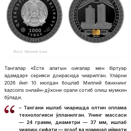
Фото: Миллий банк
Тангалар «Есте қалатын оқиғалар мен біртуар
адамдар» серияси доирасида чиқарилган. Уларни
2026 йил 10 июлдан бошлаб Миллий банкнинг
kazcoins онлайн-дўкони орқали сотиб олиш мумкин
бўлади.
– Тангани ишлаб чиқаришда олтин қоплама
технологияси қўлланилган. Унинг массаси
— 24 грамм, диаметри — 37 мм, ишлаб
чиқариш сифати — proof ва номинал қиймати