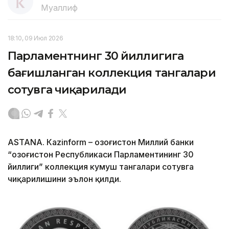
Муаллиф
18:10, 09 Июл 2026
Парламентнинг 30 йиллигига
бағишланган коллекция тангалари
сотувга чиқарилади
ASTANА. Кazinform – Қозоғистон Миллий банки
“Қозоғистон Республикаси Парламентининг 30
йиллиги” коллекция кумуш тангалари сотувга
чиқарилишини эълон қилди.