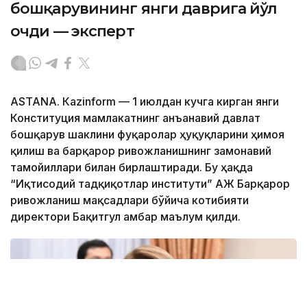
бошқарувининг янги даврига йўл
очди — эксперт
ASTANА. Кazinform — 1 июлдан кучга кирган янги
Конституция мамлакатнинг анъанавий давлат
бошқарув шаклини фуқаролар ҳуқуқларини ҳимоя
қилиш ва барқарор ривожланишнинг замонавий
тамойиллари билан бирлаштиради. Бу ҳақда
“Иқтисодий тадқиқотлар институти” АЖ Барқарор
ривожланиш мақсадлари бўйича котибияти
директори Бақитгул Қамбар маълум қилди.