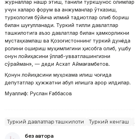
журналлар нашр этиш, таниқли туркшунос олимлар
учун халқаро форум ва анжуманлар ўтказиш,
туркология бўйича илмий тадқиқотлар олиб бориш
билан шуғулланади. Туркий тилли давлатлар
ташкилотига аъзо давлатлар билан ҳамкорликни
мустаҳкамлаш ва Қозоғистоннинг туркий дунёда
ролини ошириш муҳимлигини ҳисобга олиб, ушбу
қонун лойиҳасини қўллаб-қувватлашингизни
сўрайман», — деди Асхат Аймағамбетов.
Қонун лойиҳасини муҳокама қилиш чоғида
депутатлар ҳужжатни қабул қилишга қарор қилдилар.
Муаллиф: Руслан Ғаббасов
Туркий давлатлар ташкилоти
Туркий кенгаш
А
без автора