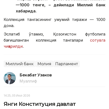
—1000 тенге, – дейилади Миллий банк
хабарида.
Коллекция тангасининг умумий тиражи — 1000
дона.
Эслатиб ўтамиз, Қозоғистон футболига
бағишланган коллекция тангалари
сотувга
чиқарилди
.
Миллий банк
Молия
Парламент
Бекабат Узаков
Муаллиф
14:25, 05 Июл 2026
Янги Конституция давлат