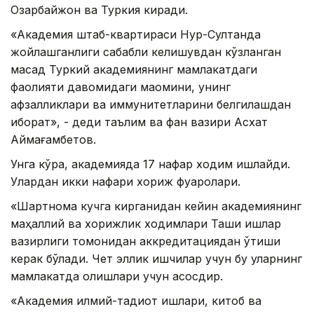
Озарбайжон ва Туркия киради.
«Академия штаб-квартираси Нур-Султанда
жойлашганлиги сабабли келишувдан кўзланган
мақсад Туркий академиянинг мамлакатдаги
фаолияти давомидаги мақомини, унинг
афзалликлари ва иммунитетларини белгилашдан
иборат», - деди таълим ва фан вазири Асхат
Аймағамбетов.
Унга кўра, академияда 17 нафар ходим ишлайди.
Улардан икки нафари хориж фуқаролари.
«Шартнома кучга кирганидан кейин академиянинг
маҳаллий ва хорижлик ходимлари Ташқи ишлар
вазирлиги томонидан аккредитациядан ўтиши
керак бўлади. Чет эллик ишчилар учун бу уларнинг
мамлакатда қолишлари учун асосдир.
«Академия илмий-тадқиқот ишлари, китоб ва