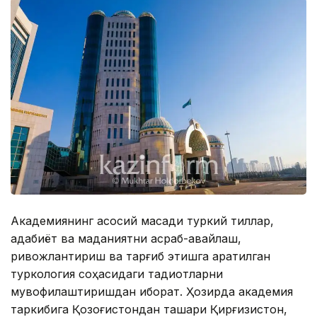
Академиянинг асосий мақсади туркий тиллар,
адабиёт ва маданиятни асраб-авайлаш,
ривожлантириш ва тарғиб этишга қаратилган
туркология соҳасидаги тадқиқотларни
мувофиқлаштиришдан иборат. Ҳозирда академия
таркибига Қозоғистондан ташқари Қирғизистон,