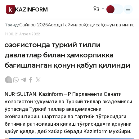
KAZINFORM
ЎЗ
Сайлов-2026
Ақорда
Тайинлов
Ҳодиса
Қонун ва интизо
Тренд:
11:00, 21 Апрел 2022
Қозоғистонда туркий тилли
давлатлар билан ҳамкорликка
бағишланган қонун қабул қилинди
NUR-SULTAN. Kazinform – ҚР Парламенти Сенати
«Қозоғистон ҳукумати ва Туркий тиллар академияси
ўртасида Туркий тиллар академиясини
жойлаштириш шартлари ва тартиби тўғрисидаги
битимни ратификация қилиш тўғрисида»ги қонунни
қабул қилди, деб хабар беради Kazinform мухбири.