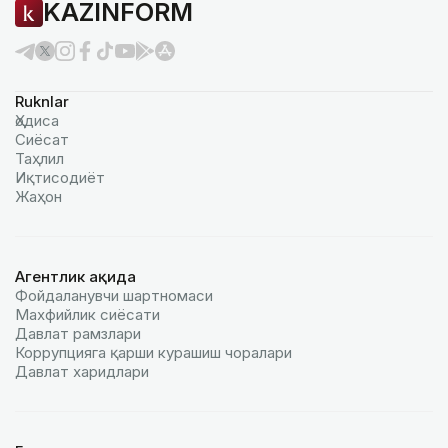
KAZINFORM
Ruknlar
Ҳодиса
Сиёсат
Таҳлил
Иқтисодиёт
Жаҳон
Агентлик ҳақида
Фойдаланувчи шартномаси
Махфийлик сиёсати
Давлат рамзлари
Коррупцияга қарши курашиш чоралари
Давлат харидлари