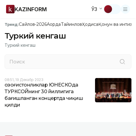
KAZINFORM
ЎЗ
Сайлов-2026
Ақорда
Тайинлов
Ҳодиса
Қонун ва интизо
Тренд:
Туркий кенгаш
Туркий кенгаш
08:51, 19 Декабр 2023
Қозоғистонликлар ЮНЕСКОда
ТУРКСОЙнинг 30 йиллигига
бағишланган концертда чиқиш
қилди