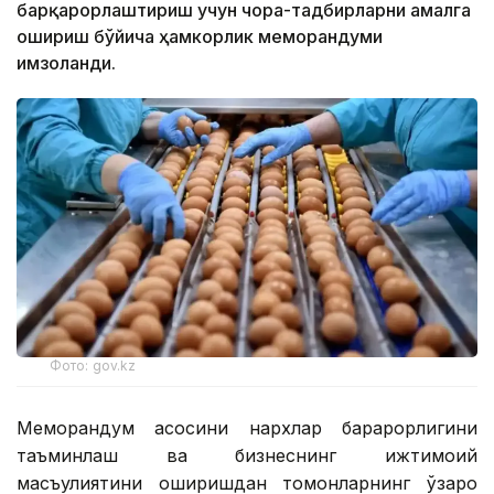
барқарорлаштириш учун чора-тадбирларни амалга
ошириш бўйича ҳамкорлик меморандуми
имзоланди.
Фото: gov.kz
Меморандум асосини нархлар барқарорлигини
таъминлаш ва бизнеснинг ижтимоий
масъулиятини оширишдан томонларнинг ўзаро