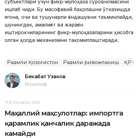
субъектлари учун фикр-мулоҳаза сўровномасини
ишлаб чиқди. Бу масофавий баҳолашни ўтказишда
ягона, очиқ ва тушунарли ёндашувни таъминлайди,
шунингдек, амалиёт ва жараён
иштирокчиларининг фикр-мулоҳазаларини ҳисобга
олган ҳолда механизмни такомиллаштиради.
Рақамли Қозоғистон
Рақамли ривожланиш
ҚР С
Бекабат Узаков
Муаллиф
11:15, 04 Август 2026
Маҳаллий маҳсулотлар: импортга
қарамлик қанчалик даражада
камайди