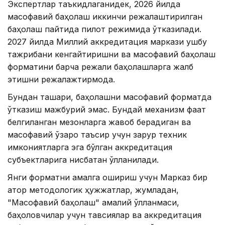
Экспертлар таъкидлаганидек, 2026 йилда
масофавий баҳолаш иккинчи режалаштирилган
баҳолаш пайтида пилот режимида ўтказилади.
2027 йилда Миллий аккредитация маркази ушбу
тажрибани кенгайтиришни ва масофавий баҳолаш
форматини барча режали баҳолашларга жалб
этишни режалажтирмоқда.
Бундан ташқари, баҳолашни масофавий форматда
ўтказиш мажбурий эмас. Бундай механизм фақат
белгиланган мезонларга жавоб берадиган ва
масофавий ўзаро таъсир учун зарур техник
имкониятларга эга бўлган аккредитация
субъектларига нисбатан қўлланилади.
Янги форматни амалга ошириш учун Марказ бир
қатор методологик ҳужжатлар, жумладан,
"Масофавий баҳолаш" амалий қўлланмаси,
баҳоловчилар учун тавсиялар ва аккредитация