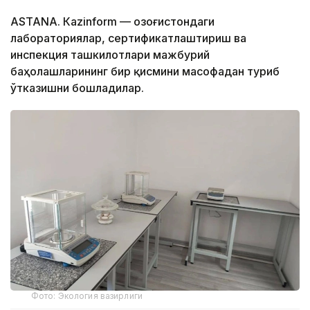
ASTANА. Кazinform — Қозоғистондаги
лабораториялар, сертификатлаштириш ва
инспекция ташкилотлари мажбурий
баҳолашларининг бир қисмини масофадан туриб
ўтказишни бошладилар.
Фото: Экология вазирлиги