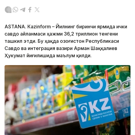
ASTANА. Кazinform – Йилнинг биринчи ярмида ички
савдо айланмаси ҳажми 36,2 триллион тенгени
ташкил этди. Бу ҳақда Қозоғистон Республикаси
Савдо ва интеграция вазири Арман Шаққалиев
Ҳукумат йиғилишида маълум қилди.