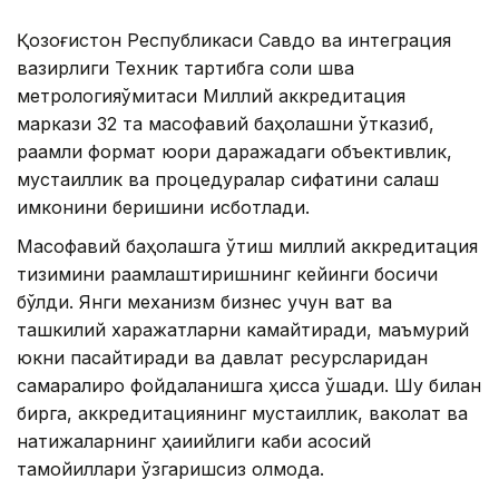
Қозоғистон Республикаси Савдо ва интеграция
вазирлиги Техник тартибга соли шва
метрологияқўмитаси Миллий аккредитация
маркази 32 та масофавий баҳолашни ўтказиб,
рақамли формат юқори даражадаги объективлик,
мустақиллик ва процедуралар сифатини сақлаш
имконини беришини исботлади.
Масофавий баҳолашга ўтиш миллий аккредитация
тизимини рақамлаштиришнинг кейинги босқичи
бўлди. Янги механизм бизнес учун вақт ва
ташкилий харажатларни камайтиради, маъмурий
юкни пасайтиради ва давлат ресурсларидан
самаралироқ фойдаланишга ҳисса қўшади. Шу билан
бирга, аккредитациянинг мустақиллик, ваколат ва
натижаларнинг ҳақиқийлиги каби асосий
тамойиллари ўзгаришсиз қолмоқда.