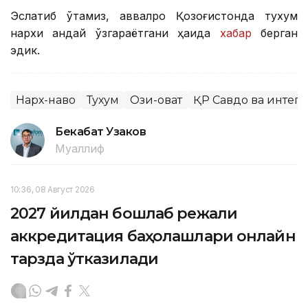
Эслатиб ўтамиз, аввалроқ Қозоғистонда тухум
нархи қандай ўзгараётгани ҳақида
хабар
берган
эдик.
Нарх-наво
Тухум
Озиқ-овқат
ҚР Савдо ва интег
Бекабат Узаков
Муаллиф
10:36, 08 Август 2026
2027 йилдан бошлаб режали
аккредитация баҳолашлари онлайн
тарзда ўтказилади