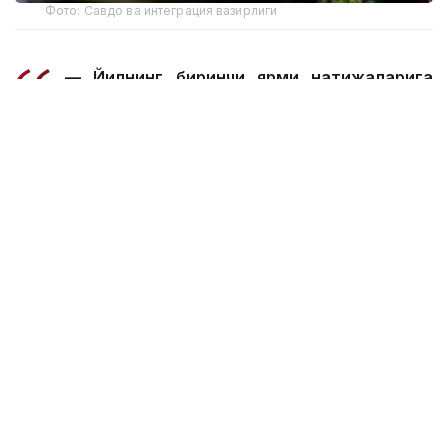
Фото: Савдо ва интеграция вазирлиги
— Йилнинг биринчи ярми натижаларига
кўра, ички савдо айланмаси ҳажми 36,2
триллион тенгени ташкил этди, бу 15,3
фоизга ўсишдир. Асосий ўсиш озиқ-овқат
сегменти томонидан таъминланди. Унинг
ўсиши тахминан 30 фоизни ташкил этди.
Маҳаллий қишлоқ хўжалиги ишлаб
чиқарувчиларининг ташқи бозорлардаги
мавқеи ҳам мустаҳкамланмоқда. Январь-
май ойлари натижаларига кўра, озиқ-
овқат экспорти 34,4 фоизга ўсди ва 1,6
миллиард АҚШ долларини ташкил этди, —
деди А. Шаққалиев.
Унинг сўзларига кўра, импортга қарамлик камайди.
Унинг улуши 14,7 фоизгача камайди.