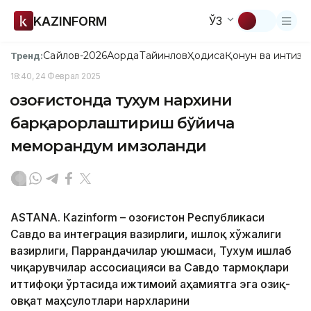
KAZINFORM
ЎЗ
Сайлов-2026
Ақорда
Тайинлов
Ҳодиса
Қонун ва интизо
Тренд:
18:40, 24 Феврал 2025
Қозоғистонда тухум нархини
барқарорлаштириш бўйича
меморандум имзоланди
ASTANА. Кazinform – Қозоғистон Республикаси
Савдо ва интеграция вазирлиги, Қишлоқ хўжалиги
вазирлиги, Паррандачилар уюшмаси, Тухум ишлаб
чиқарувчилар ассосиацияси ва Савдо тармоқлари
иттифоқи ўртасида ижтимоий аҳамиятга эга озиқ-
овқат маҳсулотлари нархларини