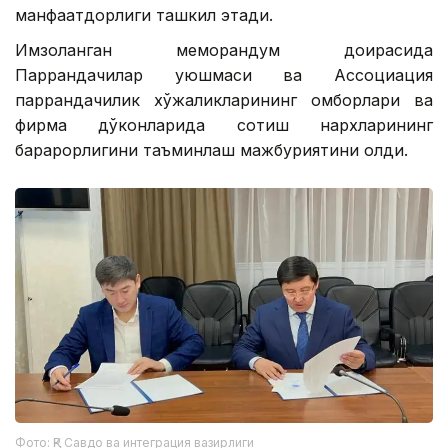
манфаатдорлиги ташкил этади.
Имзоланган меморандум доирасида
Паррандачилар уюшмаси ва Ассоциация
паррандачилик хўжаликларининг омборлари ва
фирма дўконларида сотиш нархларининг
барқарорлигини таъминлаш мажбуриятини олди.
Фото: ҚР Савдо ва интеграция вазирлиги