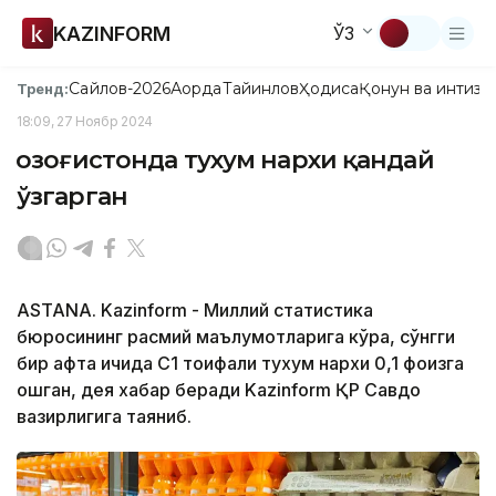
KAZINFORM
ЎЗ
Сайлов-2026
Ақорда
Тайинлов
Ҳодиса
Қонун ва интизо
Тренд:
18:09, 27 Ноябр 2024
Қозоғистонда тухум нархи қандай
ўзгарган
ASTANA. Kazinform - Миллий статистика
бюросининг расмий маълумотларига кўра, сўнгги
бир ҳафта ичида C1 тоифали тухум нархи 0,1 фоизга
ошган, дея хабар беради Kazinform ҚР Савдо
вазирлигига таяниб.