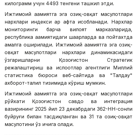
килограмм учун 4493 тенгени ташкил этди.
Ижтимоий аҳамиятга эга озиқ-овқат маҳсулотлари
нархлари индекси ҳар ҳафта ҳисобланади. Нархлар
мониторинги барча вилоят марказларида,
республика аҳамиятидаги шаҳарларда ва пойтахтда
амалга оширилади. Ижтимоий аҳамиятга эга озиқ-
овқат маҳсулотлари нархлари динамикасидаги
ўзгаришларни Қозоғистон Стратегик
режалаштириш ва ислоҳотлар агентлиги Миллий
статистика бюроси веб-сайтида ва "Талдау"
ахборот-таҳлил тизимида кўриш мумкин.
Ижтимоий аҳамиятга эга озиқ-овқат маҳсулотлари
рўйхати Қозоғистон савдо ва интеграция
вазирининг 2025 йил 23 декабрдаги 362-НН-сонли
буйруғи билан тасдиқланган ва 31 та озиқ-овқат
маҳсулотини ўз ичига олади.