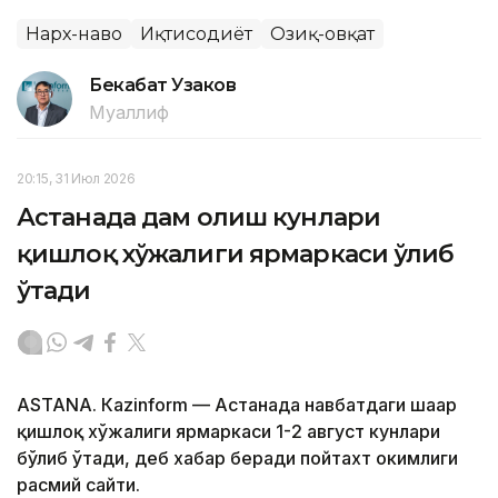
Нарх-наво
Иқтисодиёт
Озиқ-овқат
Бекабат Узаков
Муаллиф
20:15, 31 Июл 2026
Астанада дам олиш кунлари
қишлоқ хўжалиги ярмаркаси ўлиб
ўтади
ASTANА. Кazinform — Астанада навбатдаги шаҳар
қишлоқ хўжалиги ярмаркаси 1-2 август кунлари
бўлиб ўтади, деб хабар беради пойтахт ҳокимлиги
расмий сайти.