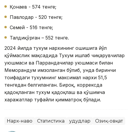
Қонаев - 574 тенге;
Павлодар - 520 тенге;
Семей - 516 тенге;
Талдиқўрған – 552 тенге.
2024 йилда тухум нархининг ошишига йўл
қўймаслик мақсадида Тухум ишлаб чиқарувчилар
уюшмаси ва Паррандачилар уюшмаси билан
Меморандум имзоланган бўлиб, унда биринчи
тоифадаги тухумнинг максимал нархи 51,5
тенгедан белгиланган. Бироқ, коррексда
қадоқланган тухум қадоқлаш ва қўшимча
харажатлар туфайли қимматроқ бўлади.
Нарх-наво
Статистика
Ҳудудлар
Озиқ-овқат