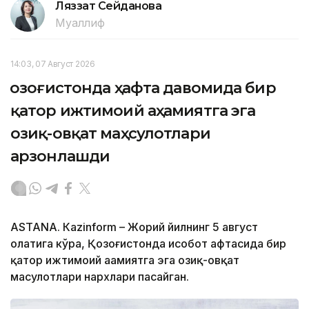
Ляззат Сейданова
Муаллиф
14:03, 07 Август 2026
Қозоғистонда ҳафта давомида бир
қатор ижтимоий аҳамиятга эга
озиқ-овқат маҳсулотлари
арзонлашди
ASTANА. Кazinform – Жорий йилнинг 5 август
ҳолатига кўра, Қозоғистонда ҳисобот ҳафтасида бир
қатор ижтимоий аҳамиятга эга озиқ-овқат
маҳсулотлари нархлари пасайган.