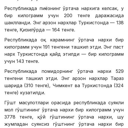
Республикада пиёзнинг ўртача нархига келсак, у
бир килограмм учун 200 тенге даражасида
шаклланди. Энг арзон нархлар Туркистонда — 138
тенге, Қизилўрда — 164 тенге.
Республикада оқ карамнинг ўртача нархи бир
килограмм учун 191 тенгени ташкил этди. Энг паст
нарх Туркистонда қайд этилди — бир килограмм
учун 143 тенге.
Республикада помидорнинг ўртача нархи 529
тенгени ташкил этди. Энг арзон нархлар Тараз
шаҳрида (310 тенге), Чимкент ва Туркистонда (324
тенге) кузатилди.
Гўшт маҳсулотлари орасида республикада суякли
мол гўштининг ўртача нархи бир килограмм учун
3778 тенге, қўй гўштининг ўртача нархи, шу
жумладан суяксиз гўштнинг ўртача нархи бир