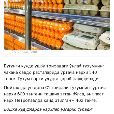
Фото: Kazinform
Бугунги кунда ушбу тоифадаги ўнлаб тухумнинг
чакана савдо расталарида ўртача нархи 540
тенге. Тухум нархи ҳудудга қараб фарқ қилади.
Пойтахтда ўн дона C1 тоифали тухумнинг ўртача
нархи 609 тенгени ташкил этган бўлса, энг паст
нарх Петропавлда қайд этилган – 462 тенге.
Бошқа ҳудудларда нархлар ўзгариб туради: