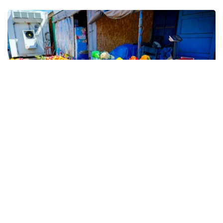
Фото: Астана ҳокимлиги
Ярмаркада бутун мамлакат бўйлаб маҳаллий
фермерлар ва ишлаб чиқарувчиларнинг
маҳсулотлари тақдим этилади. Шаҳар аҳолиси ва
меҳмонлари сабзавот, мева, гўшт, ун ва сут
маҳсулотлари, нон ва пишириқлар, табиий