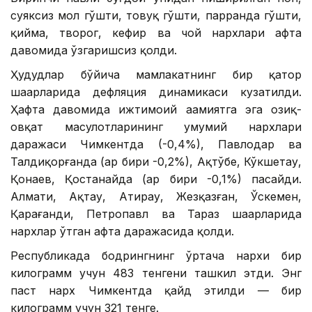
суяксиз мол гўшти, товуқ гўшти, парранда гўшти,
қийма, творог, кефир ва чой нархлари ҳафта
давомида ўзгаришсиз қолди.
Ҳудудлар бўйича мамлакатнинг бир қатор
шаҳарларида дефляция динамикаси кузатилди.
Ҳафта давомида ижтимоий аҳамиятга эга озиқ-
овқат маҳсулотларининг умумий нархлари
даражаси Чимкентда (-0,4%), Павлодар ва
Талдиқорғанда (ҳар бири -0,2%), Ақтўбе, Кўкшетау,
Қонаев, Қостанайда (ҳар бири -0,1%) пасайди.
Алмати, Ақтау, Атирау, Жезқазған, Ўскемен,
Қарағанди, Петропавл ва Тараз шаҳарларида
нархлар ўтган ҳафта даражасида қолди.
Республикада бодрингнинг ўртача нархи бир
килограмм учун 483 тенгени ташкил этди. Энг
паст нарх Чимкентда қайд этилди — бир
килограмм учун 321 тенге.