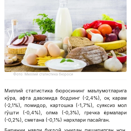
Фото: Миллий статистика бюроси
Миллий статистика бюросининг маълумотларига
кўра, ҳафта давомида бодринг (-2,4%), оқ карам
(-2,1%), помидор, картошка (-1,7%), суяксиз мол
гўшти (-0,4%), олма (-0,3%), гречка ёрмалари
(-0,2%), сметана (-0,1%) нархлари пасайган.
Биринчи навли буғдой унидан пиширилган нон,