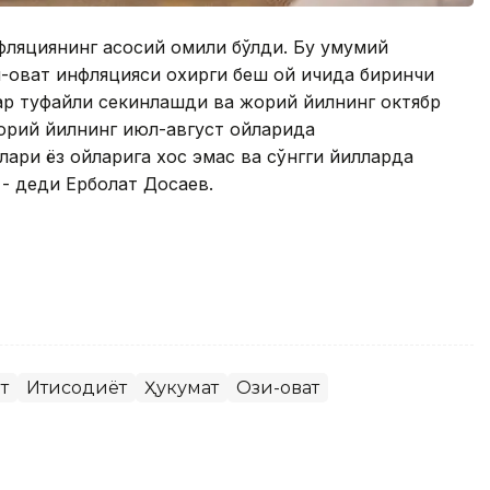
нфляциянинг асосий омили бўлди. Бу умумий
қ-овқат инфляцияси охирги беш ой ичида биринчи
лар туфайли секинлашди ва жорий йилнинг октябр
Жорий йилнинг июл-август ойларида
лари ёз ойларига хос эмас ва сўнгги йилларда
 - деди Ерболат Досаев.
т
Иқтисодиёт
Ҳукумат
Озиқ-овқат