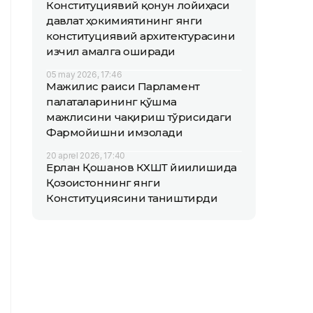
Конституциявий қонун лойиҳаси
давлат ҳокимиятининг янги
конституциявий архитектурасини
изчил амалга оширади
05 may 2026, 17:46
Мажилис раиси Парламент
палаталарининг қўшма
мажлисини чақириш тўғрисидаги
Фармойишни имзолади
20 aprel 2026, 17:40
Ерлан Қошанов КХШТ йиғилишида
Қозоғистоннинг янги
Конституциясини таништирди