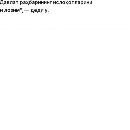
 Давлат раҳбарининг ислоҳотларини
 лозим”, — деди у.
егарасидаги иккита назорат-