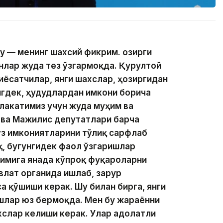
у — менинг шахсий фикрим. Ҳозирги
нлар жуда тез ўзгармоқда. Қурултой
иёсатчилар, янги шахслар, ҳозиргидан
нгдек, ҳудудлардан имкони борича
млакатимиз учун жуда муҳим ва
 ва Мажилис депутатлари барча
ўз имкониятларини тўлиқ сарфлаб
қ, бугунгидек фаол ўзгаришлар
имига янада кўпроқ фуқароларни
влат органида ишлаб, зарур
а қўшиши керак. Шу билан бирга, янги
шлар юз бермоқда. Мен бу жараённи
хслар келиши керак. Улар адолатли