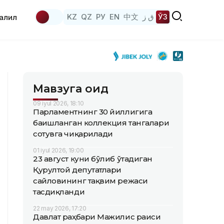
KZ
QZ
РУ
EN
中文
ق ز
ЎЗ
аҳлил
Мавзуга оид
09 iyul 2026, 18:10
Парламентнинг 30 йиллигига
бағишланган коллекция тангалари
сотувга чиқарилади
01 iyul 2026, 19:00
23 август куни бўлиб ўтадиган
Қурултой депутатлари
сайловининг тақвим режаси
тасдиқланди
22 may 2026, 17:20
Давлат раҳбари Мажилис раиси