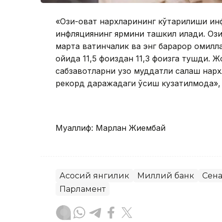
«Озиқ-овқат нархларининг кўтарилиши и
инфляциянинг ярмини ташкил қилади. Ози
марта вақтинчалик ва энг барқарор омил
ойида 11,5 фоиздан 11,3 фоизга тушди. 
сабзавотларни узоқ муддатли сақлаш нарх
рекорд даражадаги ўсиш кузатилмоқда»,
Муаллиф: Марлан Жиембай
Асосий янгилик
Миллий банк
Сена
Парламент