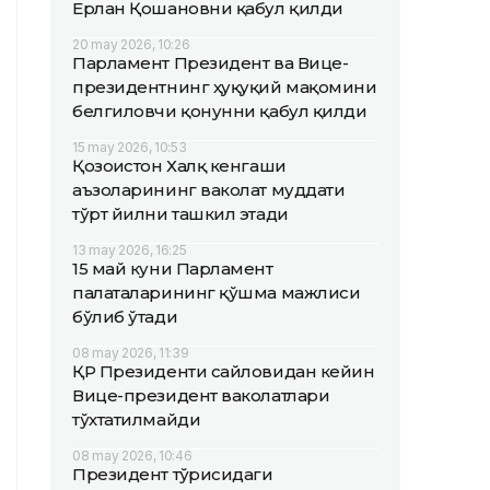
Ерлан Қошановни қабул қилди
20 may 2026, 10:26
Парламент Президент ва Вице-
президентнинг ҳуқуқий мақомини
белгиловчи қонунни қабул қилди
15 may 2026, 10:53
Қозоғистон Халқ кенгаши
аъзоларининг ваколат муддати
тўрт йилни ташкил этади
13 may 2026, 16:25
15 май куни Парламент
палаталарининг қўшма мажлиси
бўлиб ўтади
08 may 2026, 11:39
ҚР Президенти сайловидан кейин
Вице-президент ваколатлари
тўхтатилмайди
08 may 2026, 10:46
Президент тўғрисидаги