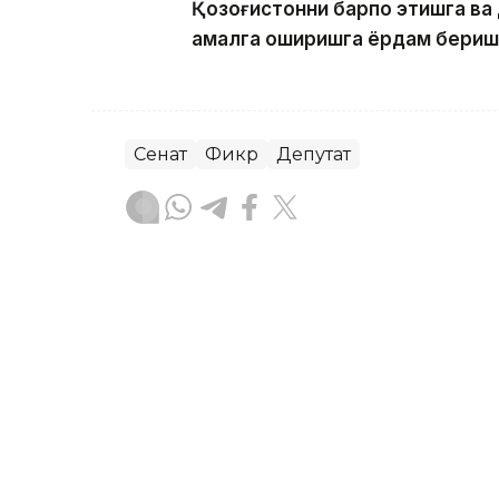
Қозоғистонни барпо этишга ва
амалга оширишга ёрдам бериши
Сенат
Фикр
Депутат
Ляззат Сейданова
Муаллиф
12:26, 29 Июн 2026
Қозоғистон-Ўзбекистон ч