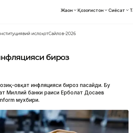
Жаҳон
Қозоғистон
Сиёсат
Т
нституциявий ислоҳот
Сайлов-2026
 инфляцияси бироз
 озиқ-овқат инфляцияси бироз пасайди. Бу
ат Миллий банки раиси Ерболат Досаев
nform мухбири.