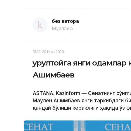
без автора
Муаллиф
15:19, 29 Июн 2026
Қурултойга янги одамлар
Ашимбаев
ASTANA. Kazinform — Сенатнинг сўнг
Маулен Ашимбаев янги таркибдаги би
қандай бўлиши кераклиги ҳақида ўз ф