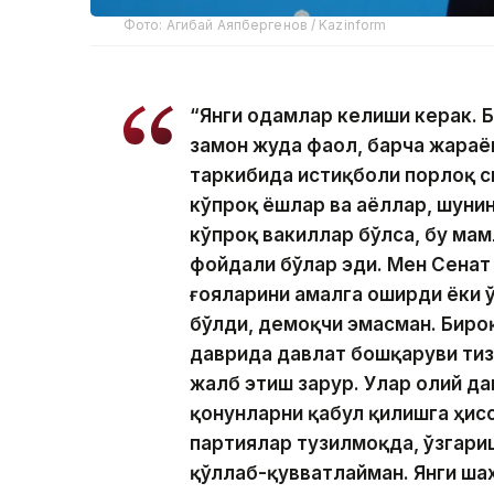
Фото: Агибай Аяпбергенов / Kazinform
“Янги одамлар келиши керак. Б
замон жуда фаол, барча жараё
таркибида истиқболи порлоқ с
кўпроқ ёшлар ва аёллар, шуни
кўпроқ вакиллар бўлса, бу ма
фойдали бўлар эди. Мен Сенат
ғояларини амалга оширди ёки 
бўлди, демоқчи эмасман. Биро
даврида давлат бошқаруви тиз
жалб этиш зарур. Улар олий да
қонунларни қабул қилишга ҳисс
партиялар тузилмоқда, ўзгари
қўллаб-қувватлайман. Янги ша