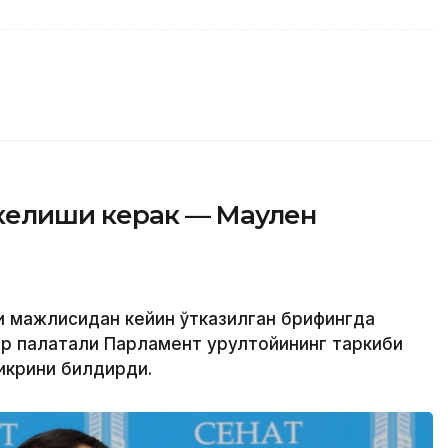
 келиши керак — Маулен
ги мажлисидан кейин ўтказилган брифингда
р палатали Парламент Қурултойининг таркиби
икрини билдирди.