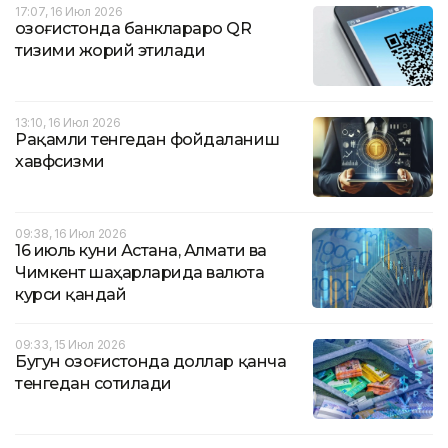
17:07, 16 Июл 2026
Қозоғистонда банклараро QR
тизими жорий этилади
13:10, 16 Июл 2026
Рақамли тенгедан фойдаланиш
хавфсизми
09:38, 16 Июл 2026
16 июль куни Астана, Алмати ва
Чимкент шаҳарларида валюта
курси қандай
09:33, 15 Июл 2026
Бугун Қозоғистонда доллар қанча
тенгедан сотилади