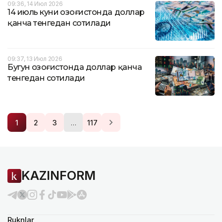
09:36, 14 Июл 2026
14 июль куни Қозоғистонда доллар
қанча тенгедан сотилади
09:37, 13 Июл 2026
Бугун Қозоғистонда доллар қанча
тенгедан сотилади
…
1
2
3
117
KAZINFORM
Ruknlar