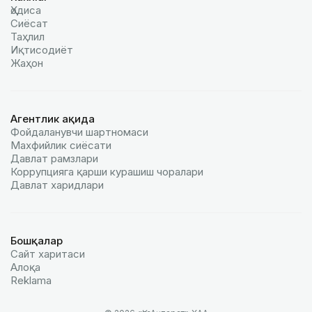
Ҳодиса
Сиёсат
Таҳлил
Иқтисодиёт
Жаҳон
Агентлик ҳақида
Фойдаланувчи шартномаси
Махфийлик сиёсати
Давлат рамзлари
Коррупцияга қарши курашиш чоралари
Давлат харидлари
Бошқалар
Сайт харитаси
Алоқа
Reklamа