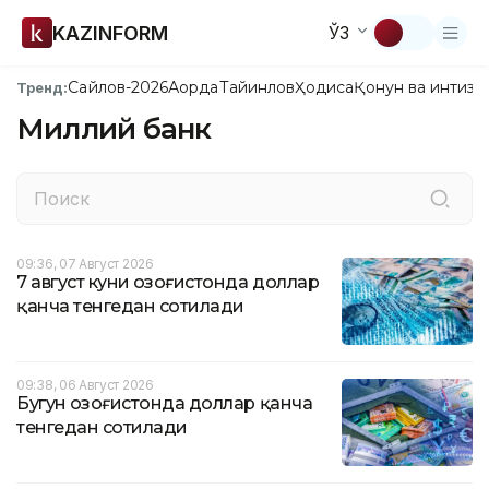
KAZINFORM
ЎЗ
Сайлов-2026
Ақорда
Тайинлов
Ҳодиса
Қонун ва интизо
Тренд:
Миллий банк
09:36, 07 Август 2026
7 август куни Қозоғистонда доллар
қанча тенгедан сотилади
09:38, 06 Август 2026
Бугун Қозоғистонда доллар қанча
тенгедан сотилади