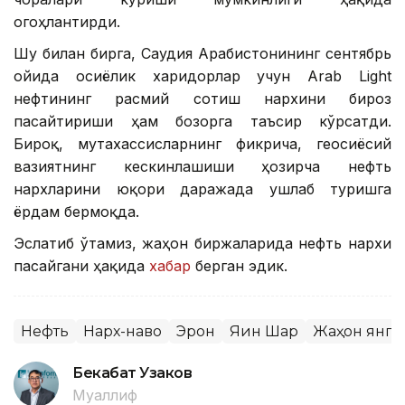
огоҳлантирди.
Шу билан бирга, Саудия Арабистонининг сентябрь
ойида осиёлик харидорлар учун Arab Light
нефтининг расмий сотиш нархини бироз
пасайтириши ҳам бозорга таъсир кўрсатди.
Бироқ, мутахассисларнинг фикрича, геосиёсий
вазиятнинг кескинлашиши ҳозирча нефть
нархларини юқори даражада ушлаб туришга
ёрдам бермоқда.
Эслатиб ўтамиз, жаҳон биржаларида нефть нархи
пасайгани ҳақида
хабар
берган эдик.
Нефть
Нарх-наво
Эрон
Яқин Шарқ
Жаҳон янг
Бекабат Узаков
Муаллиф