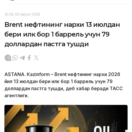
10:36, 05 Август 2026
Brent нефтининг нархи 13 июлдан
бери илк бор 1 баррель учун 79
доллардан пастга тушди
ASTANА. Кazinform – Brent нефтининг нархи 2026
йил 13 июлдан бери илк бор 1 баррель учун 79
доллардан пастга тушди, деб хабар беради ТАСС
агентлиги.