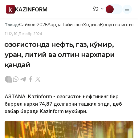
KAZINFORM
ЎЗ
Сайлов-2026
Ақорда
Тайинлов
Ҳодиса
Қонун ва интизо
Тренд:
11:12, 19 Декабр 2024
Қозоғистонда нефть, газ, кўмир,
уран, литий ва олтин нархлари
қандай
ASTANA. Kazinform - Қозоғистон нефтининг бир
баррел нархи 74,87 долларни ташкил этди, деб
хабар беради Kazinform мухбири.