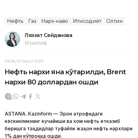
Нефть
Газ
Нарх-наво
Иқтисодиёт
Олтин
Ляззат Сейданова
Муаллиф
09:08, 07 Август 2026
Нефть нархи яна кўтарилди, Brent
нархи 80 доллардан ошди
ASTANА. Кazinform — Эрон атрофидаги
кескинликнинг кучайиши ва хом нефть етказиб
беришга таҳдидлар туфайли жаҳон нефть нархлари
1% дан кўпроққа ошди.