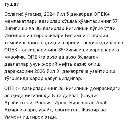
тушди.
Эслатиб ўтамиз, 2024 йил 5 декабрда ОПЕК+
мамлакатлари вазирлар қўшма қўмитасининг 57-
йиғилиши ва 38-вазирлар йиғилиши бўлиб ўтди.
Йиғилиш иштирокчилари Битимнинг асосий
тамойилларига содиқликларини тасдиқладилар ва
ОПЕК+ вазирларининг 35-йиғилиши қарорларига
мувофиқ, ОПЕКга аъзо ва аъзо бўлмаган
давлатлар учун жорий нефть қазиб олиш
даражасини 2026 йил 31 декабргача узайтириш
тўғрисида қарор қабул қилдилар.
ОПЕК+ вазирларининг 38-йиғилиши доирасидаги
алоҳида йиғилишда 8 та давлат (Саудия
Арабистони, Россия, Ироқ, Бирлашган Араб
Амирликлари, Қувайт, Қозоғистон, Жазоир ва
Уммон) иштирок этди.