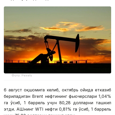
Фото: Pexels
6 август оқшомига келиб, октябрь ойида етказиб
бериладиган Brent нефтининг фьючерслари 1,04%
га ўсиб, 1 баррель учун 80,28 долларни ташкил
этди. АҚШнинг WTI нефти 0,81% га ўсиб, 1 баррель