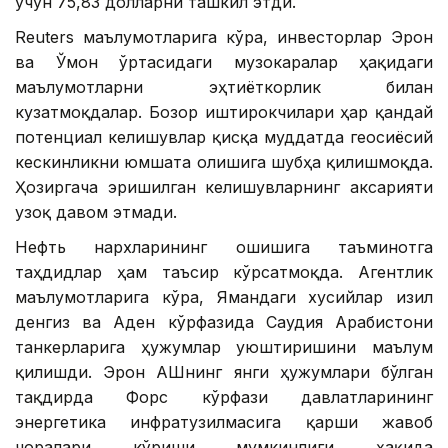
учун 75,83 долларни ташкил этди.
Reuters маълумотларига кўра, инвесторлар Эрон
ва Ўмон ўртасидаги музокаралар ҳақидаги
маълумотларни эҳтиёткорлик билан
кузатмоқдалар. Бозор иштирокчилари ҳар қандай
потенциал келишувлар қисқа муддатда геосиёсий
кескинликни юмшата олишига шубҳа қилишмоқда.
Ҳозиргача эришилган келишувларнинг аксарияти
узоқ давом этмади.
Нефть нархларининг ошишига таъминотга
таҳдидлар ҳам таъсир кўрсатмоқда. Агентлик
маълумотларига кўра, Ямандаги хусийлар Қизил
денгиз ва Аден кўрфазида Саудия Арабистони
танкерларига ҳужумлар уюштиришини маълум
қилишди. Эрон АҚШнинг янги ҳужумлари бўлган
тақдирда Форс кўрфази давлатларининг
энергетика инфратузилмасига қарши жавоб
чоралари кўриши мумкинлиги ҳақида