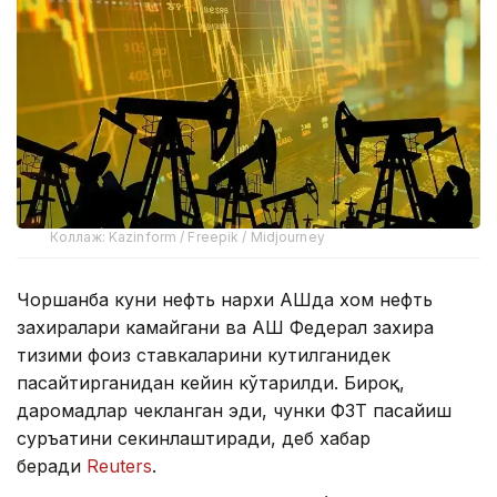
Коллаж: Kazinform / Freepik / Midjourney
Чоршанба куни нефть нархи АҚШда хом нефть
захиралари камайгани ва АҚШ Федерал захира
тизими фоиз ставкаларини кутилганидек
пасайтирганидан кейин кўтарилди. Бироқ,
даромадлар чекланган эди, чунки ФЗТ пасайиш
суръатини секинлаштиради, деб хабар
беради
Reuters
.