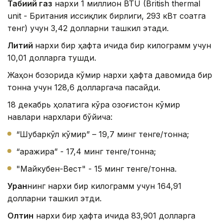
Табиий газ
нархи 1 миллион BTU (British thermal
unit - Британия иссиқлик бирлиги, 293 кВт соатга
тенг) учун 3,42 долларни ташкил этади.
Литий
нархи бир ҳафта ичида бир килограмм учун
10,01 долларга тушди.
Жаҳон бозорида кўмир нархи ҳафта давомида бир
тонна учун 128,6 долларгача пасайди.
18 декабрь ҳолатига кўра Қозоғистон кўмир
навлари нархлари бўйича:
“Шубаркўл кўмир” – 19,7 минг тенге/тонна;
“Қаражира” - 17,4 минг тенге/тонна;
"Майкубен-Вест" - 15 минг тенге/тонна.
Уран
нинг нархи бир килограмм учун 164,91
долларни ташкил этди.
Олтин
нархи бир ҳафта ичида 83,901 долларга