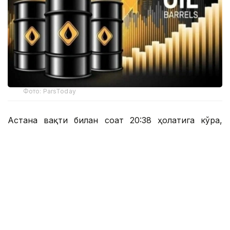
Фото: ParsToday
Астана вақти билан соат 20:38 ҳолатига кўра,
Brent нефтининг нархи 6,03 фоизга пасайиб, 1
баррель учун 78,72 долларни ташкил этди.
Астана вақти билан соат 20:43 да нархнинг
пасайиши суръати бироз секинлашди ва Brent
нефтининг нархи 1 баррел учун 78,87 доллардан
(-5,85%) сотилди.
Шу билан бирга, сентябрь ойида етказиб